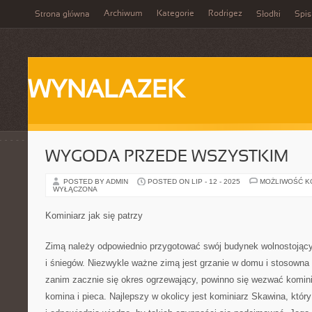
Archiwum
Kategorie
Rodrigez
Strona główna
Słodki
Spis
WYNALAZEK
WYGODA PRZEDE WSZYSTKIM
POSTED BY ADMIN
POSTED ON LIP - 12 - 2025
MOŻLIWOŚĆ 
WYŁĄCZONA
Kominiarz jak się patrzy
Zimą należy odpowiednio przygotować swój budynek wolnostoją
i śniegów. Niezwykle ważne zimą jest grzanie w domu i stosowna
zanim zacznie się okres ogrzewający, powinno się wezwać kominiar
komina i pieca. Najlepszy w okolicy jest kominiarz Skawina, któ