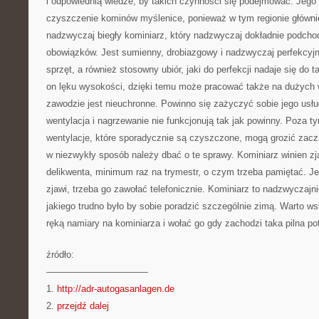
i odpowiednią wiedze, by takich czynności się podejmować. Jego
czyszczenie kominów myślenice, ponieważ w tym regionie głównie
nadzwyczaj biegły kominiarz, który nadzwyczaj dokładnie podch
obowiązków. Jest sumienny, drobiazgowy i nadzwyczaj perfekcyjn
sprzęt, a również stosowny ubiór, jaki do perfekcji nadaje się do t
on lęku wysokości, dzięki temu może pracować także na dużych
zawodzie jest nieuchronne. Powinno się zażyczyć sobie jego usłu
wentylacja i nagrzewanie nie funkcjonują tak jak powinny. Poza 
wentylacje, które sporadycznie są czyszczone, mogą grozić zacz
w niezwykły sposób należy dbać o te sprawy. Kominiarz winien z
delikwenta, minimum raz na trymestr, o czym trzeba pamiętać. Jeś
zjawi, trzeba go zawołać telefonicznie. Kominiarz to nadzwyczaj
jakiego trudno było by sobie poradzić szczególnie zimą. Warto ws
ręką namiary na kominiarza i wołać go gdy zachodzi taka pilna po
źródło:
———————————
1.
http://adr-autogasanlagen.de
2.
przejdź dalej