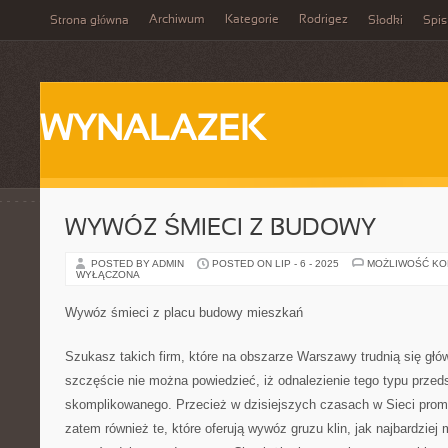
Archiwum
Kategorie
Rodrigez
Strona główna
Słodki
Spis
WYNALAZEK
WYWÓZ ŚMIECI Z BUDOWY
POSTED BY ADMIN
POSTED ON LIP - 6 - 2025
MOŻLIWOŚĆ K
WYŁĄCZONA
Wywóz śmieci z placu budowy mieszkań
Szukasz takich firm, które na obszarze Warszawy trudnią się g
szczęście nie można powiedzieć, iż odnalezienie tego typu przeds
skomplikowanego. Przecież w dzisiejszych czasach w Sieci promuj
zatem również te, które oferują wywóz gruzu klin, jak najbardzi