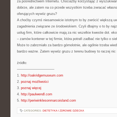
za pośrednictwem Internetu. Chociażby korzystając z wyszukiwar
dobrze, ale zatem na co przede wszystkim trzeba zwracać własn
oferujących wywóz gruzu?
A choćby czymś niesamowicie istotnym to by zwrócić większą u
zagadnienia związane ze środowiskiem. Czyli dbajmy o to by najz
usług firm, które całkowicie mają za nic wszelkie kwestie dot. eko
– zamów kontener w tej firmie, która potrafi zadbać nie tylko o sie
Może to zabrzmiało za bardzo górnolotnie, ale ogólnie trzeba wiedz
bardzo ważne. Zatem wywóz gruzu z terenu budowy to raczej nic
źródło:
———————————
1.
http://oakridgemuseum.com
2.
poznaj możliwości
3.
poznaj więcej
4.
http://paulwendl.com
5.
http://periwinklesonmarcoisland.com
CATEGORIES:
DIETETYKA I ZDROWIE DZIECKA