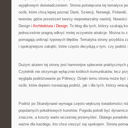
wyjątkowym doświadczeniem. Strona poświęcona tej tematyce jest
osób, które chcą lepiej poznać Danii, Szwecji, Norwegii, Finlandii,
terenów, gdzie przestrzeń tworzy niepowtarzalny nastrój. Nowości n
Design i
Architektura i Design
. To blog dla tych, którzy szukają ko
jednocześnie pragną odkryć mniej oczywiste atrakcje. Można tu zn
pomagają uniknąć typowych błędów. Tematyka strony przybliża za
i spokojniejsze zakątki, które często decydują o tym, czy podróż 
Dużym atutem tej strony jest harmonijne splecenie praktycznych 
Czytelnik nie otrzymuje wyłącznie krótkich komunikatów, lecz pr
wygląda podróżowanie po Północy. Dzięki temu strona może być 
osób, które dopiero rozważają podróż, jak i dla tych, którzy wracaj
Podróż po Skandynawii wymaga często większej świadomości niż 
popularnych południowych kurortów. Pogoda potrafi być dynamicz
znaczne, a koszty warto wcześniej przemyśleć. Dlatego poradnik
ważne dla każdego, kto chce cieszyć się spokojem. Strona poma