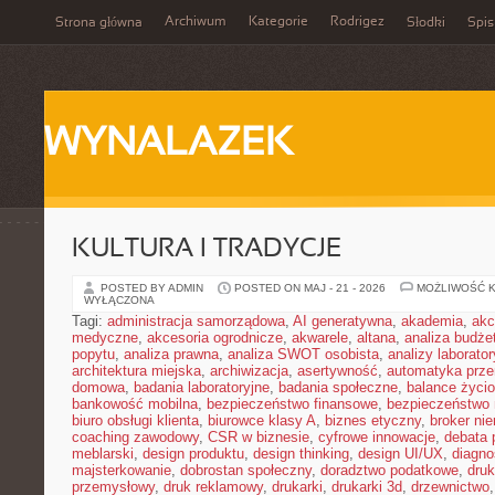
Archiwum
Kategorie
Rodrigez
Strona główna
Słodki
Spis
WYNALAZEK
KULTURA I TRADYCJE
POSTED BY ADMIN
POSTED ON MAJ - 21 - 2026
MOŻLIWOŚĆ 
WYŁĄCZONA
Tagi:
administracja samorządowa
,
AI generatywna
,
akademia
,
akc
medyczne
,
akcesoria ogrodnicze
,
akwarele
,
altana
,
analiza budże
popytu
,
analiza prawna
,
analiza SWOT osobista
,
analizy laborator
architektura miejska
,
archiwizacja
,
asertywność
,
automatyka prz
domowa
,
badania laboratoryjne
,
badania społeczne
,
balance życi
bankowość mobilna
,
bezpieczeństwo finansowe
,
bezpieczeństwo 
biuro obsługi klienta
,
biurowce klasy A
,
biznes etyczny
,
broker ni
coaching zawodowy
,
CSR w biznesie
,
cyfrowe innowacje
,
debata 
meblarski
,
design produktu
,
design thinking
,
design UI/UX
,
diagno
majsterkowanie
,
dobrostan społeczny
,
doradztwo podatkowe
,
dru
przemysłowy
,
druk reklamowy
,
drukarki
,
drukarki 3d
,
drzewnictwo