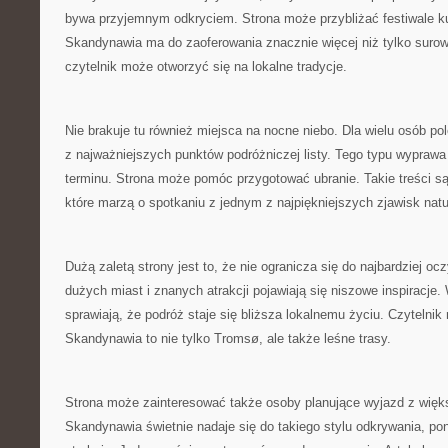
bywa przyjemnym odkryciem. Strona może przybliżać festiwale ku
Skandynawia ma do zaoferowania znacznie więcej niż tylko surow
czytelnik może otworzyć się na lokalne tradycje.
Nie brakuje tu również miejsca na nocne niebo. Dla wielu osób po
z najważniejszych punktów podróżniczej listy. Tego typu wypraw
terminu. Strona może pomóc przygotować ubranie. Takie treści s
które marzą o spotkaniu z jednym z najpiękniejszych zjawisk natu
Dużą zaletą strony jest to, że nie ogranicza się do najbardziej o
dużych miast i znanych atrakcji pojawiają się niszowe inspiracje.
sprawiają, że podróż staje się bliższa lokalnemu życiu. Czytelni
Skandynawia to nie tylko Tromsø, ale także leśne trasy.
Strona może zainteresować także osoby planujące wyjazd z więk
Skandynawia świetnie nadaje się do takiego stylu odkrywania, po