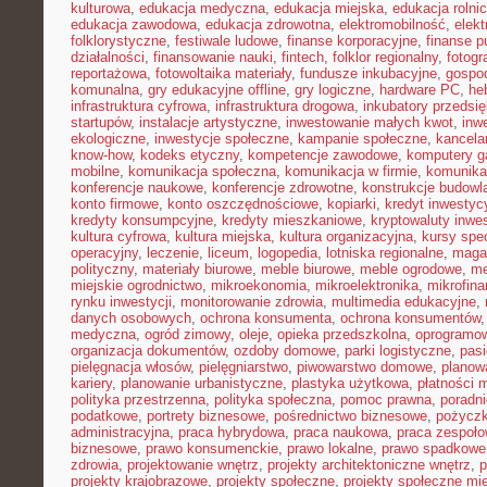
kulturowa
,
edukacja medyczna
,
edukacja miejska
,
edukacja rolni
edukacja zawodowa
,
edukacja zdrowotna
,
elektromobilność
,
elek
folklorystyczne
,
festiwale ludowe
,
finanse korporacyjne
,
finanse p
działalności
,
finansowanie nauki
,
fintech
,
folklor regionalny
,
fotogr
reportażowa
,
fotowoltaika materiały
,
fundusze inkubacyjne
,
gospod
komunalna
,
gry edukacyjne offline
,
gry logiczne
,
hardware PC
,
he
infrastruktura cyfrowa
,
infrastruktura drogowa
,
inkubatory przedsię
startupów
,
instalacje artystyczne
,
inwestowanie małych kwot
,
inw
ekologiczne
,
inwestycje społeczne
,
kampanie społeczne
,
kancela
know-how
,
kodeks etyczny
,
kompetencje zawodowe
,
komputery 
mobilne
,
komunikacja społeczna
,
komunikacja w firmie
,
komunika
konferencje naukowe
,
konferencje zdrowotne
,
konstrukcje budowl
konto firmowe
,
konto oszczędnościowe
,
kopiarki
,
kredyt inwestyc
kredyty konsumpcyjne
,
kredyty mieszkaniowe
,
kryptowaluty inwe
kultura cyfrowa
,
kultura miejska
,
kultura organizacyjna
,
kursy spec
operacyjny
,
leczenie
,
liceum
,
logopedia
,
lotniska regionalne
,
maga
polityczny
,
materiały biurowe
,
meble biurowe
,
meble ogrodowe
,
me
miejskie ogrodnictwo
,
mikroekonomia
,
mikroelektronika
,
mikrofin
rynku inwestycji
,
monitorowanie zdrowia
,
multimedia edukacyjne
,
danych osobowych
,
ochrona konsumenta
,
ochrona konsumentów
medyczna
,
ogród zimowy
,
oleje
,
opieka przedszkolna
,
oprogramow
organizacja dokumentów
,
ozdoby domowe
,
parki logistyczne
,
pas
pielęgnacja włosów
,
pielęgniarstwo
,
piwowarstwo domowe
,
planow
kariery
,
planowanie urbanistyczne
,
plastyka użytkowa
,
płatności 
polityka przestrzenna
,
polityka społeczna
,
pomoc prawna
,
poradni
podatkowe
,
portrety biznesowe
,
pośrednictwo biznesowe
,
pożycz
administracyjna
,
praca hybrydowa
,
praca naukowa
,
praca zespoło
biznesowe
,
prawo konsumenckie
,
prawo lokalne
,
prawo spadkowe
zdrowia
,
projektowanie wnętrz
,
projekty architektoniczne wnętrz
,
p
projekty krajobrazowe
,
projekty społeczne
,
projekty społeczne mie