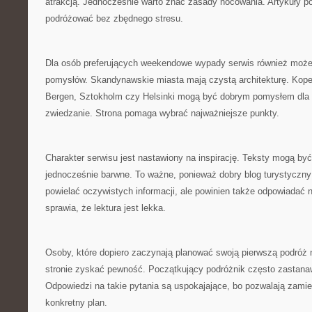
atrakcją. Jednocześnie warto znać zasady nocowania. Artykuły 
podróżować bez zbędnego stresu.
Dla osób preferujących weekendowe wypady serwis również moż
pomysłów. Skandynawskie miasta mają czystą architekturę. Kop
Bergen, Sztokholm czy Helsinki mogą być dobrym pomysłem dla 
zwiedzanie. Strona pomaga wybrać najważniejsze punkty.
Charakter serwisu jest nastawiony na inspirację. Teksty mogą być
jednocześnie barwne. To ważne, ponieważ dobry blog turystyczny 
powielać oczywistych informacji, ale powinien także odpowiadać 
sprawia, że lektura jest lekka.
Osoby, które dopiero zaczynają planować swoją pierwszą podróż 
stronie zyskać pewność. Początkujący podróżnik często zastanaw
Odpowiedzi na takie pytania są uspokajające, bo pozwalają zami
konkretny plan.