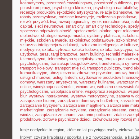
kosmetyczny
,
przestrzeń coworkingowa
,
przestrzeń publiczna
,
pr
przestrzeń pracy
,
psychologia kliniczna
,
psychologia nastolatków
recenzje produktów
,
rękodzieło artystyczne
,
relacje biznesowe
,
re
roboty przemysłowe
,
rodzinne inwestycje
,
rozliczenia podatkowe
,
rozwój przywództwa
,
rozwój regionalny
,
rynek nieruchomości
,
sal
capital
,
sieci neuronowe
,
smart city
,
smart city technologie
,
spedy
społeczna odpowiedzialność
,
społeczności lokalne
,
spot reklamo
stolarstwo
,
strategie rozwoju miasta
,
systemy płatnicze
,
szkoleni
miękkie
,
szkolenia twarde
,
szkolnictwo podstawowe
,
szkolnictwo
sztuczna inteligencja w edukacji
,
sztuczna inteligencja w kulturze
medycynie
,
sztuka cyfrowa
,
sztuka ludowa
,
sztuka tradycyjna
,
sz
użytkowa
,
taras
,
targi branżowe
,
team building
,
techniki malarskie
telemedycyna
,
telemedycyna specjalistyczna
,
terapia poznawcza
psychologiczne
,
transakcje bezgotówkowe
,
transformacja cyfrowa
transport kolejowy
,
transport miejski
,
transport publiczny
,
trend e
komunikacyjne
,
ubezpieczenia zdrowotne prywatne
,
umowy handl
usługi chmurowe
,
usługi fintech
,
użytkowanie produktów finansow
domowy
,
warsztaty artystyczne
,
warsztaty kulinarne
,
warsztaty m
online
,
windykacja należności
,
winiarstwo
,
wirtualna rzeczywistoś
psychologiczne
,
współpraca online
,
współpraca zespołowa
,
wspom
biur
,
wystawy interaktywne
,
wystawy motoryzacyjne
,
zabawa w d
zarządzanie biurem
,
zarządzanie domowym budżetem
,
zarządzan
zarządzanie kryzysem
,
zarządzanie majątkiem
,
zarządzanie mak
marketingiem
,
zarządzanie ryzykiem
,
zarządzanie stresem
,
zarzą
wiedzą
,
zarządzanie zmianami
,
zaufanie publiczne
,
zdalne zarzą
produktowe
,
zdrowie psychiczne dzieci
,
zrównoważony rozwój mi
kraje nordyckie to region, które od lat przyciąga osoby ciekawe ś
którym czyste krajobrazy spotyka się z nowoczesnością, a każda