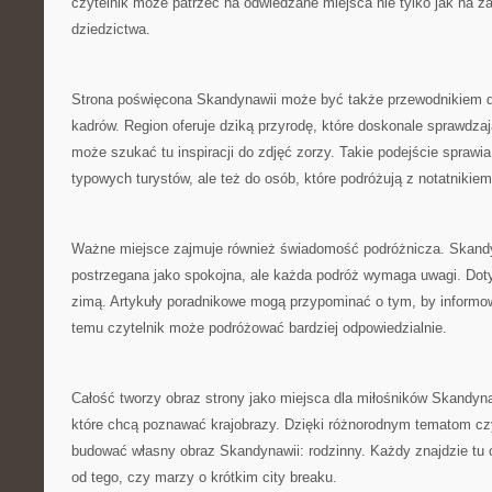
czytelnik może patrzeć na odwiedzane miejsca nie tylko jak na za
dziedzictwa.
Strona poświęcona Skandynawii może być także przewodnikiem d
kadrów. Region oferuje dziką przyrodę, które doskonale sprawdzają 
może szukać tu inspiracji do zdjęć zorzy. Takie podejście sprawia,
typowych turystów, ale też do osób, które podróżują z notatnikiem
Ważne miejsce zajmuje również świadomość podróżnicza. Skandy
postrzegana jako spokojna, ale każda podróż wymaga uwagi. Dot
zimą. Artykuły poradnikowe mogą przypominać o tym, by informow
temu czytelnik może podróżować bardziej odpowiedzialnie.
Całość tworzy obraz strony jako miejsca dla miłośników Skandyna
które chcą poznawać krajobrazy. Dzięki różnorodnym tematom cz
budować własny obraz Skandynawii: rodzinny. Każdy znajdzie tu c
od tego, czy marzy o krótkim city breaku.