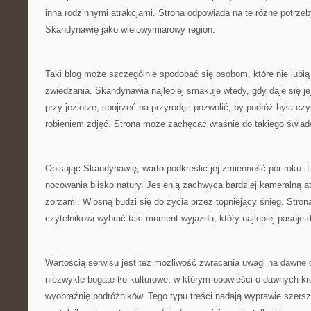
inna rodzinnymi atrakcjami. Strona odpowiada na te różne potrze
Skandynawię jako wielowymiarowy region.
Taki blog może szczególnie spodobać się osobom, które nie lubi
zwiedzania. Skandynawia najlepiej smakuje wtedy, gdy daje się j
przy jeziorze, spojrzeć na przyrodę i pozwolić, by podróż była czy
robieniem zdjęć. Strona może zachęcać właśnie do takiego świa
Opisując Skandynawię, warto podkreślić jej zmienność pór roku.
nocowania blisko natury. Jesienią zachwyca bardziej kameralną a
zorzami. Wiosną budzi się do życia przez topniejący śnieg. Str
czytelnikowi wybrać taki moment wyjazdu, który najlepiej pasuje 
Wartością serwisu jest też możliwość zwracania uwagi na dawne
niezwykle bogate tło kulturowe, w którym opowieści o dawnych kr
wyobraźnię podróżników. Tego typu treści nadają wyprawie szersz