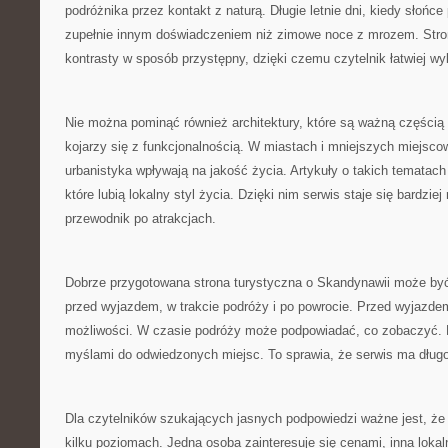
podróżnika przez kontakt z naturą. Długie letnie dni, kiedy słońce
zupełnie innym doświadczeniem niż zimowe noce z mrozem. Str
kontrasty w sposób przystępny, dzięki czemu czytelnik łatwiej wyb
Nie można pominąć również architektury, które są ważną częścią
kojarzy się z funkcjonalnością. W miastach i mniejszych miejsco
urbanistyka wpływają na jakość życia. Artykuły o takich tematac
które lubią lokalny styl życia. Dzięki nim serwis staje się bardzie
przewodnik po atrakcjach.
Dobrze przygotowana strona turystyczna o Skandynawii może by
przed wyjazdem, w trakcie podróży i po powrocie. Przed wyjazd
możliwości. W czasie podróży może podpowiadać, co zobaczyć. 
myślami do odwiedzonych miejsc. To sprawia, że serwis ma długo
Dla czytelników szukających jasnych podpowiedzi ważne jest, ż
kilku poziomach. Jedna osoba zainteresuje się cenami, inna lokal