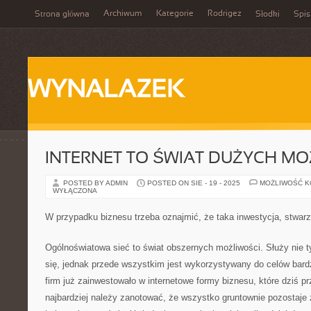
Archiwum
Kategorie
Rodrigez
Strona główna
Słodki
Spis
WYNALAZEK
INTERNET TO ŚWIAT DUŻYCH MO
POSTED BY ADMIN
POSTED ON SIE - 19 - 2025
MOŻLIWOŚĆ 
WYŁĄCZONA
W przypadku biznesu trzeba oznajmić, że taka inwestycja, stwar
Ogólnoświatowa sieć to świat obszernych możliwości. Służy nie 
się, jednak przede wszystkim jest wykorzystywany do celów bard
firm już zainwestowało w internetowe formy biznesu, które dziś pr
najbardziej należy zanotować, że wszystko gruntownie pozostaje