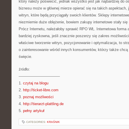
który należy poświecić, jednak wszystko jest jak najbardziej do o
biznesu może w głównej mierze opierać się na takich aspektach, 
witryn, które będą przyciągały swoich klientów. Sklepy internetow
niezmiernie duże oblężenie, bowiem zakupy internetowe stały si
Prócz Internetu, należałoby sprawić RPO WŁ. Internetowa forma
bardziej zyskowna, jeśli znacznie poszerzy się zakres możliwości 
właściwe tworzenie witryn, pozycjonowanie i optymalizacja, to strz
o zainteresowanie wśród innych konsumentów, którzy także chcą 
święcie.
źródło:
———————————
1.
czytaj na blogu
2.
http://ticket-libre.com
3.
poznaj możliwości
4.
http://tierarzt-plattling.de
5.
pełny artykuł
CATEGORIES:
KRAŚNIK