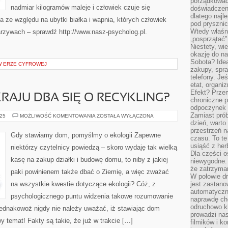
porządkować
nadmiar kilogramów maleje i człowiek czuje się
doświadczen
dlatego naj
ła ze względu na ubytki białka i wapnia, których człowiek
pod pryszni
Wtedy właśn
arzywach – sprawdź http://www.nasz-psycholog.pl.
„posprzątać”
Niestety, wi
okazję do na
Sobota? Ide
 W ERZE CYFROWEJ
zakupy, spr
telefony. Je
etat, organi
Efekt? Przem
RAJU DBA SIĘ O RECYKLING?
chroniczne 
odpoczynek 
Zamiast pró
CZY
025
MOŻLIWOŚĆ KOMENTOWANIA
ZOSTAŁA WYŁĄCZONA
W
dzień, warto
NASZYM
przestrzeń 
KRAJU
Gdy stawiamy dom, pomyślmy o ekologii Zapewne
czasu. To te
DBA
SIĘ
usiąść z her
niektórzy czytelnicy powiedzą – skoro wydaję tak wielką
O
Dla części o
RECYKLING?
kasę na zakup działki i budowę domu, to niby z jakiej
niewygodne. 
że zatrzyma
paki powinienem także dbać o Ziemię, a więc zważać
W połowie dr
na wszystkie kwestie dotyczące ekologii? Cóż, z
jest zastano
automatyczn
psychologicznego puntu widzenia takowe rozumowanie
naprawdę ch
odruchowo 
dnakowoż nigdy nie należy uważać, iż stawiając dom
prowadzi na
temat! Fakty są takie, że już w trakcie […]
filmików i 