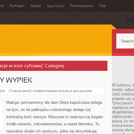
rie
Rodrigez
Powytagujesz
Tagi
Słodki
Spis Treści
SUB
elacje w erze cyfrowej’ Category
Y WYPIEK
W kulturze, 
medal, odpoc
WSZYSCY
2025
MOŻLIWOŚĆ KOMENTOWANIA
ZOSTAŁA WYŁĄCZONA
Jeśli mówis
JADAMY
WYPIEK
pojawia się 
Makijaż permanentny dla dam Dieta kapuściana polega
Tymczasem w
najlepszą in
na tym, że do jadłospisu codziennego dodaje się
długofalową
odpoczynku 
kolosalną ilość warzyw. Warzywa to nadzwyczaj bogate
pauzę za str
źródło witamin, mikroelementów, a nawet błonnika. To
zrozumienie,
można obcią
naturalnie dzięki ich spożyciu, jelita się dezynfekują,