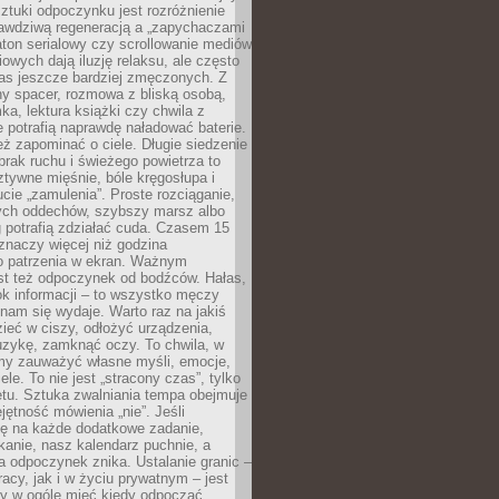
tuki odpoczynku jest rozróżnienie
awdziwą regeneracją a „zapychaczami
ton serialowy czy scrollowanie mediów
owych dają iluzję relaksu, ale często
nas jeszcze bardziej zmęczonych. Z
ny spacer, rozmowa z bliską osobą,
ka, lektura książki czy chwila z
 potrafią naprawdę naładować baterie.
ż zapominać o ciele. Długie siedzenie
 brak ruchu i świeżego powietrza to
ztywne mięśnie, bóle kręgosłupa i
cie „zamulenia”. Proste rozciąganie,
zych oddechów, szybszy marsz albo
ng potrafią zdziałać cuda. Czasem 15
znaczy więcej niż godzina
 patrzenia w ekran. Ważnym
st też odpoczynek od bodźców. Hałas,
łok informacji – to wszystko męczy
ż nam się wydaje. Warto raz na jakiś
ieć w ciszy, odłożyć urządzenia,
zykę, zamknąć oczy. To chwila, w
my zauważyć własne myśli, emocje,
ele. To nie jest „stracony czas”, tylko
tu. Sztuka zwalniania tempa obejmuje
jętność mówienia „nie”. Jeśli
ę na każde dodatkowe zadanie,
tkanie, nasz kalendarz puchnie, a
a odpoczynek znika. Ustalanie granic –
acy, jak i w życiu prywatnym – jest
by w ogóle mieć kiedy odpocząć.