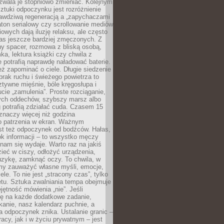
zwala je stopniowo zmieniać. Kolejnym
tuki odpoczynku jest rozróżnienie
awdziwą regeneracją a „zapychaczami
ton serialowy czy scrollowanie mediów
owych dają iluzję relaksu, ale często
nas jeszcze bardziej zmęczonych. Z
ny spacer, rozmowa z bliską osobą,
ka, lektura książki czy chwila z
 potrafią naprawdę naładować baterie.
ż zapominać o ciele. Długie siedzenie
 brak ruchu i świeżego powietrza to
ztywne mięśnie, bóle kręgosłupa i
cie „zamulenia”. Proste rozciąganie,
zych oddechów, szybszy marsz albo
ng potrafią zdziałać cuda. Czasem 15
znaczy więcej niż godzina
 patrzenia w ekran. Ważnym
st też odpoczynek od bodźców. Hałas,
łok informacji – to wszystko męczy
ż nam się wydaje. Warto raz na jakiś
ieć w ciszy, odłożyć urządzenia,
zykę, zamknąć oczy. To chwila, w
my zauważyć własne myśli, emocje,
ele. To nie jest „stracony czas”, tylko
tu. Sztuka zwalniania tempa obejmuje
jętność mówienia „nie”. Jeśli
ę na każde dodatkowe zadanie,
tkanie, nasz kalendarz puchnie, a
a odpoczynek znika. Ustalanie granic –
acy, jak i w życiu prywatnym – jest