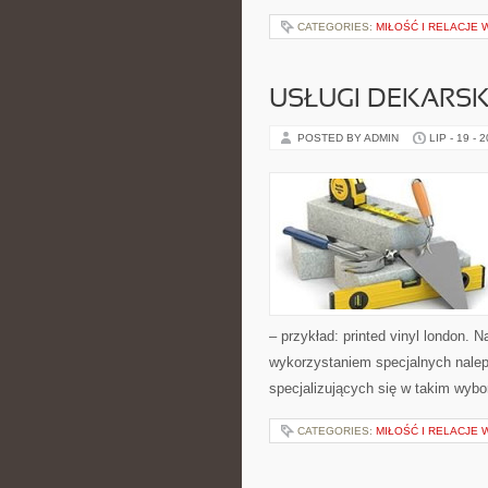
CATEGORIES:
MIŁOŚĆ I RELACJE
USŁUGI DEKARSK
POSTED BY ADMIN
LIP - 19 - 
– przykład: printed vinyl london. 
wykorzystaniem specjalnych nalep
specjalizujących się w takim wybo
CATEGORIES:
MIŁOŚĆ I RELACJE