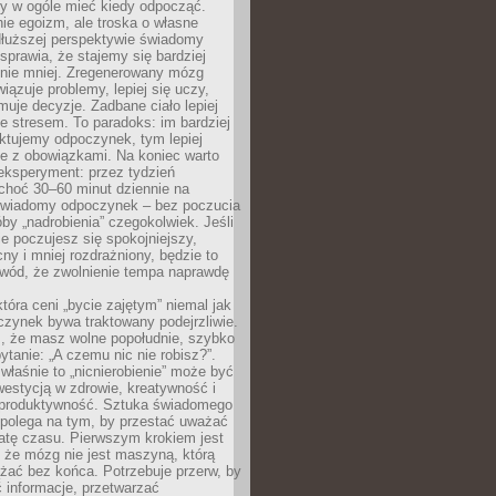
by w ogóle mieć kiedy odpocząć.
ie egoizm, ale troska o własne
dłuższej perspektywie świadomy
prawia, że stajemy się bardziej
 nie mniej. Zregenerowany mózg
wiązuje problemy, lepiej się uczy,
jmuje decyzje. Zadbane ciało lepiej
ze stresem. To paradoks: im bardziej
ktujemy odpoczynek, tym lepiej
ie z obowiązkami. Na koniec warto
eksperyment: przez tydzień
choć 30–60 minut dziennie na
świadomy odpoczynek – bez poczucia
óby „nadrobienia” czegokolwiek. Jeśli
e poczujesz się spokojniejszy,
cny i mniej rozdrażniony, będzie to
owód, że zwolnienie tempa naprawdę
która ceni „bycie zajętym” niemal jak
zynek bywa traktowany podejrzliwie.
z, że masz wolne popołudnie, szybko
pytanie: „A czemu nic nie robisz?”.
łaśnie to „nicnierobienie” może być
westycją w zdrowie, kreatywność i
 produktywność. Sztuka świadomego
polega na tym, by przestać uważać
atę czasu. Pierwszym krokiem jest
 że mózg nie jest maszyną, którą
żać bez końca. Potrzebuje przerw, by
 informacje, przetwarzać