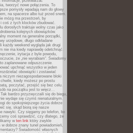
 informacje, przetwarzać
ia, tworzyć nowe połączenia. To
lepsze pomysły wpadają nam do głowy
cem, na spacerze albo tuż przed snem.
ie mózg ma przestrzeń, by
 i coś z tych klocków zbudować.
elu dorosłych traktuje wolny czas jako
drobienia kolejnych obowiązków.
alny moment na generalne porządki,
awy urzędowe, długo odkładane
śli każdy weekend wygląda jak drugi
zm nie ma kiedy naprawdę odetchnąć.
ęczenie, irytacja z byle powodu,
poczucie, że „nie wyrabiam”. Świadomy
to zaplanowane odpuszczenie.
bować upchnąć wszystko w jeden
 rozdzielać obowiązki i zostawiać
na niczym niezagospodarowane bloki
 chwile, kiedy możesz po prostu
batą, poczytać, przejść się bez celu.
sób na początku jest to wręcz…
Tak bardzo przyzwyczaili się do biegu,
nie wydaje się czymś nienaturalnym.
ogi do spokojniejszego życia dobrze
wić się, skąd biorą się nasze
e nawyki. Czy sięgamy po telefon, bo
cemy coś sprawdzić, czy dlatego, że
klikamy w
ten link
który zwykle
s w dobrze znany tunel powiadomień,
komentarzy? Świadomość własnych