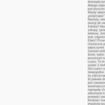
doświadczen
dlatego naj
pod pryszni
Wtedy właśn
„posprzątać”
Niestety, wi
okazję do na
Sobota? Ide
zakupy, spr
telefony. Je
etat, organi
Efekt? Przem
chroniczne 
odpoczynek 
Zamiast pró
dzień, warto
przestrzeń 
czasu. To te
usiąść z her
Dla części o
niewygodne. 
że zatrzyma
W połowie dr
jest zastano
automatyczn
naprawdę ch
odruchowo 
prowadzi na
filmików i 
impulsów po