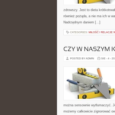
zdrowszy. Jest to dieta krótkotrwa
również pożąda, a nie ma ich w w
Nadrzędnym daniem […]
CATEGORIES:
MIŁOŚĆ I RELACJE
CZY W NASZYM K
POSTED BY ADMIN
SIE - 4 - 2
można sensownie wytłumaczyć. Je
możemy całkowicie zignorować owy 