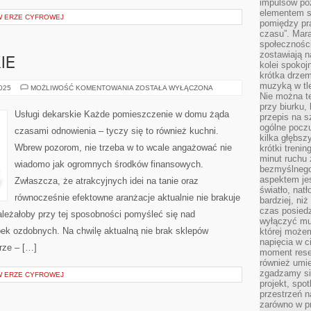
impulsów po
elementem sz
 W ERZE CYFROWEJ
pomiędzy pr
czasu”. Mara
społeczności
zostawiają 
IE
kolei spokoj
krótka drzem
muzyką w tle
USŁUGI
2025
MOŻLIWOŚĆ KOMENTOWANIA
ZOSTAŁA WYŁĄCZONA
DEKARSKIE
Nie można te
przy biurku,
Usługi dekarskie Każde pomieszczenie w domu żąda
przepis na s
ogólne poczu
czasami odnowienia – tyczy się to również kuchni.
kilka głębs
Wbrew pozorom, nie trzeba w to wcale angażować nie
krótki treni
minut ruchu 
wiadomo jak ogromnych środków finansowych.
bezmyślnego
aspektem je
Zwłaszcza, że atrakcyjnych idei na tanie oraz
światło, nat
równocześnie efektowne aranżacje aktualnie nie brakuje
bardziej, ni
czas posiedz
Należałoby przy tej sposobności pomyśleć się nad
wyłączyć mu
ek ozdobnych. Na chwilę aktualną nie brak sklepów
której może
napięcia w ci
rze – […]
moment rese
również umie
zgadzamy si
 W ERZE CYFROWEJ
projekt, spo
przestrzeń n
zarówno w pr