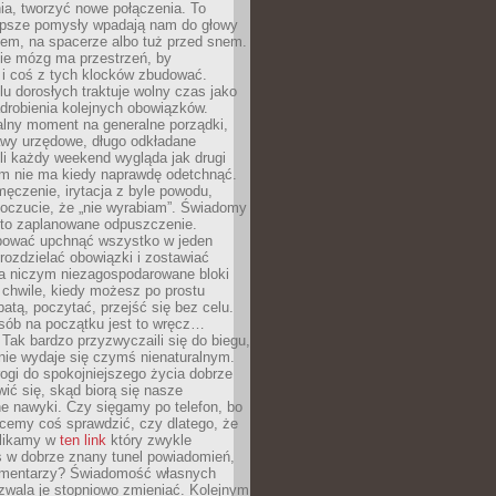
ia, tworzyć nowe połączenia. To
lepsze pomysły wpadają nam do głowy
cem, na spacerze albo tuż przed snem.
ie mózg ma przestrzeń, by
 i coś z tych klocków zbudować.
elu dorosłych traktuje wolny czas jako
drobienia kolejnych obowiązków.
alny moment na generalne porządki,
awy urzędowe, długo odkładane
śli każdy weekend wygląda jak drugi
zm nie ma kiedy naprawdę odetchnąć.
ęczenie, irytacja z byle powodu,
poczucie, że „nie wyrabiam”. Świadomy
to zaplanowane odpuszczenie.
bować upchnąć wszystko w jeden
 rozdzielać obowiązki i zostawiać
na niczym niezagospodarowane bloki
 chwile, kiedy możesz po prostu
batą, poczytać, przejść się bez celu.
sób na początku jest to wręcz…
Tak bardzo przyzwyczaili się do biegu,
nie wydaje się czymś nienaturalnym.
ogi do spokojniejszego życia dobrze
wić się, skąd biorą się nasze
e nawyki. Czy sięgamy po telefon, bo
cemy coś sprawdzić, czy dlatego, że
klikamy w
ten link
który zwykle
s w dobrze znany tunel powiadomień,
komentarzy? Świadomość własnych
zwala je stopniowo zmieniać. Kolejnym