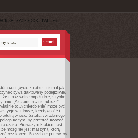
SCRIBE
FACEBOOK
TWITTER
która ceni „bycie zajętym” niemal jak
zynek bywa traktowany podejrzliwie.
z, że masz wolne popołudnie, szybko
pytanie: „A czemu nic nie robisz?”.
łaśnie to „nicnierobienie” może być
westycją w zdrowie, kreatywność i
 produktywność. Sztuka świadomego
polega na tym, by przestać uważać
atę czasu. Pierwszym krokiem jest
 że mózg nie jest maszyną, którą
żać bez końca. Potrzebuje przerw, by