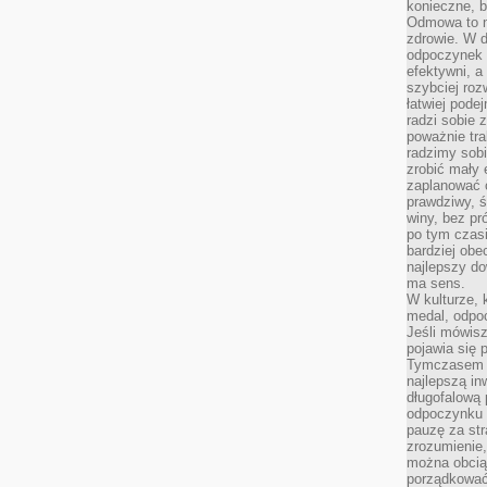
konieczne, 
Odmowa to n
zdrowie. W 
odpoczynek s
efektywni, a
szybciej roz
łatwiej pode
radzi sobie 
poważnie tra
radzimy sob
zrobić mały 
zaplanować 
prawdziwy, 
winy, bez pr
po tym czasi
bardziej obe
najlepszy d
ma sens.
W kulturze, 
medal, odpoc
Jeśli mówis
pojawia się 
Tymczasem w
najlepszą in
długofalową
odpoczynku 
pauzę za str
zrozumienie,
można obcią
porządkować