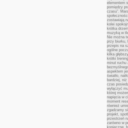
elementem sz
pomiędzy pr
czasu”. Mara
społeczności
zostawiają 
kolei spokoj
krótka drzem
muzyką w tle
Nie można te
przy biurku,
przepis na s
ogólne poczu
kilka głębs
krótki treni
minut ruchu 
bezmyślnego
aspektem je
światło, nat
bardziej, ni
czas posiedz
wyłączyć mu
której może
napięcia w ci
moment rese
również umie
zgadzamy si
projekt, spo
przestrzeń n
zarówno w pr
konieczne, 