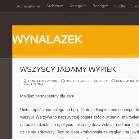
Archiwum
Kategorie
Rodrigez
Strona główna
Słodki
Spis
WYNALAZEK
WSZYSCY JADAMY WYPIEK
POSTED BY ADMIN
POSTED ON SIE - 14 - 2025
MOŻLIWOŚĆ 
WYŁĄCZONA
Makijaż permanentny dla dam
Dieta kapuściana polega na tym, że do jadłospisu codziennego dod
warzyw. Warzywa to nadzwyczaj bogate źródło witamin, mikroelem
naturalnie dzięki ich spożyciu, jelita się dezynfekują, nadmiar ki
czuje się zdrowszy. Jest to dieta krótkotrwała ze względu na ubytk