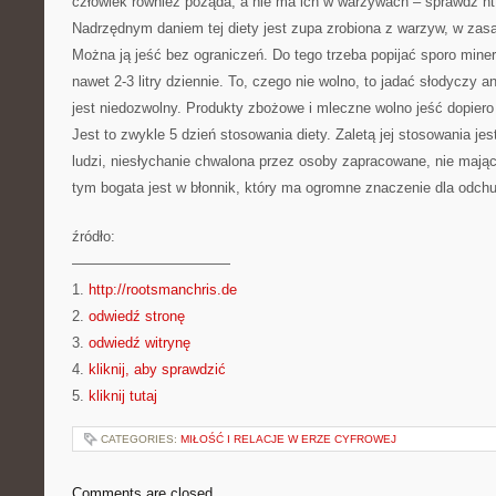
człowiek również pożąda, a nie ma ich w warzywach – sprawdź ht
Nadrzędnym daniem tej diety jest zupa zrobiona z warzyw, w zasa
Można ją jeść bez ograniczeń. Do tego trzeba popijać sporo mine
nawet 2-3 litry dziennie. To, czego nie wolno, to jadać słodyczy a
jest niedozwolny. Produkty zbożowe i mleczne wolno jeść dopiero
Jest to zwykle 5 dzień stosowania diety. Zaletą jej stosowania je
ludzi, niesłychanie chwalona przez osoby zapracowane, nie mają
tym bogata jest w błonnik, który ma ogromne znaczenie dla odchu
źródło:
———————————
1.
http://rootsmanchris.de
2.
odwiedź stronę
3.
odwiedź witrynę
4.
kliknij, aby sprawdzić
5.
kliknij tutaj
CATEGORIES:
MIŁOŚĆ I RELACJE W ERZE CYFROWEJ
Comments are closed.