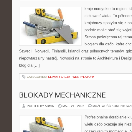
kraje nordyckie to region, k
ciekawe świata. To północn
krajobrazy spotyka się z n
podróż może stać się wyj
Strona poświęcona tej tema
blogiem dla osób, które chc
Szwecji, Norwegii, Finlandii, Islandii oraz północnych terenów, gd
niepowtarzalny nastrój. Nowości na stronie to Architektura i Design
blog dla […]
CATEGORIES:
KLIMATYZACJA I WENTYLATORY
BLOKADY MECHANICZNE
POSTED BY ADMIN
MAJ - 21 - 2026
MOŻLIWOŚĆ KOMENTOWA
Profesjonalne dorabianie klu
wielu osób okazuje się nie
oczekiwanym momencie. Zg