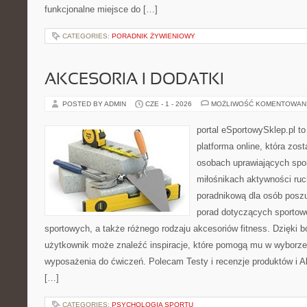
funkcjonalne miejsce do […]
CATEGORIES:
PORADNIK ŻYWIENIOWY
AKCESORIA I DODATKI
POSTED BY ADMIN
CZE - 1 - 2026
MOŻLIWOŚĆ KOMENTOWAN
portal eSportowySklep.pl to
platforma online, która zos
osobach uprawiających spor
miłośnikach aktywności ruch
poradnikową dla osób posz
porad dotyczących sportowe
sportowych, a także różnego rodzaju akcesoriów fitness. Dzięki b
użytkownik może znaleźć inspiracje, które pomogą mu w wyborz
wyposażenia do ćwiczeń. Polecam Testy i recenzje produktów i Akc
[…]
CATEGORIES:
PSYCHOLOGIA SPORTU