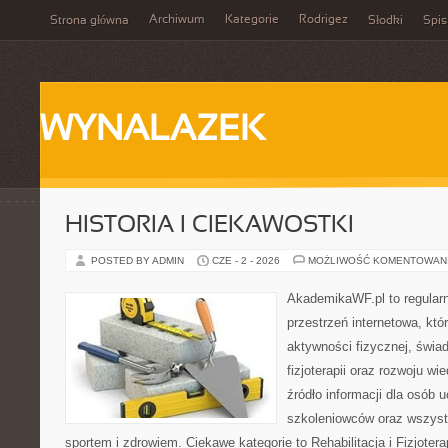
Archiwum
Kategorie
Rodrigez
Strona główna
Słodki
Spis
WYNALAZEK
HISTORIA I CIEKAWOSTKI
POSTED BY ADMIN
CZE - 2 - 2026
MOŻLIWOŚĆ KOMENTOWAN
AkademikaWF.pl to regular
przestrzeń internetowa, któ
aktywności fizycznej, świa
fizjoterapii oraz rozwoju w
źródło informacji dla osób 
szkoleniowców oraz wszyst
sportem i zdrowiem. Ciekawe kategorie to Rehabilitacja i Fizjoterap