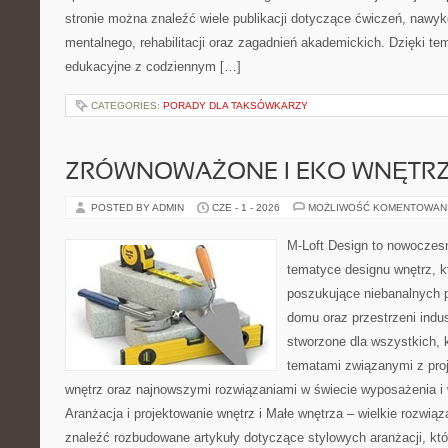
stronie można znaleźć wiele publikacji dotyczące ćwiczeń, nawy
mentalnego, rehabilitacji oraz zagadnień akademickich. Dzięki te
edukacyjne z codziennym […]
CATEGORIES:
PORADY DLA TAKSÓWKARZY
ZRÓWNOWAŻONE I EKO WNĘTR
POSTED BY ADMIN
CZE - 1 - 2026
MOŻLIWOŚĆ KOMENTOWAN
M-Loft Design to nowoczes
tematyce designu wnętrz, kt
poszukujące niebanalnych 
domu oraz przestrzeni indus
stworzone dla wszystkich, k
tematami związanymi z pro
wnętrz oraz najnowszymi rozwiązaniami w świecie wyposażenia i 
Aranżacja i projektowanie wnętrz i Małe wnętrza – wielkie rozwią
znaleźć rozbudowane artykuły dotyczące stylowych aranżacji, kt