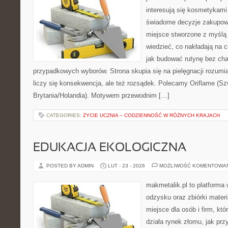
interesują się kosmetykami
świadome decyzje zakupowe
miejsce stworzone z myślą o
wiedzieć, co nakładają na cia
jak budować rutynę bez ch
przypadkowych wyborów. Strona skupia się na pielęgnacji rozumi
liczy się konsekwencja, ale też rozsądek. Polecamy Oriflame (Szw
Brytania/Holandia). Motywem przewodnim […]
CATEGORIES:
ŻYCIE UCZNIA – CODZIENNOŚĆ W RÓŻNYCH KRAJACH
EDUKACJA EKOLOGICZNA
POSTED BY ADMIN
LUT - 23 - 2026
MOŻLIWOŚĆ KOMENTOWA
makmetalik.pl to platforma
odzysku oraz zbiórki materi
miejsce dla osób i firm, któ
działa rynek złomu, jak pr