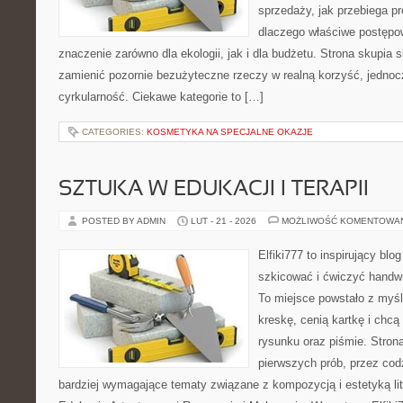
sprzedaży, jak przebiega pr
dlaczego właściwe postęp
znaczenie zarówno dla ekologii, jak i dla budżetu. Strona skupia s
zamienić pozornie bezużyteczne rzeczy w realną korzyść, jednoc
cyrkularność. Ciekawe kategorie to […]
CATEGORIES:
KOSMETYKA NA SPECJALNE OKAZJE
SZTUKA W EDUKACJI I TERAPII
POSTED BY ADMIN
LUT - 21 - 2026
MOŻLIWOŚĆ KOMENTOWA
Elfiki777 to inspirujący blo
szkicować i ćwiczyć handwr
To miejsce powstało z myśl
kreskę, cenią kartkę i chc
rysunku oraz piśmie. Stron
pierwszych prób, przez cod
bardziej wymagające tematy związane z kompozycją i estetyką lit