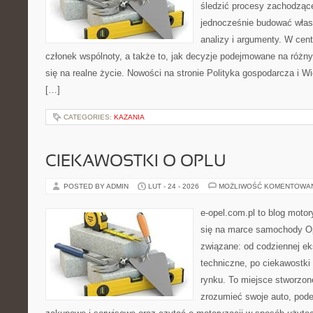
śledzić procesy zachodzące
jednocześnie budować włas
analizy i argumenty. W cen
członek wspólnoty, a także to, jak decyzje podejmowane na różn
się na realne życie. Nowości na stronie Polityka gospodarcza i W
[…]
CATEGORIES:
KAZANIA
CIEKAWOSTKI O OPLU
POSTED BY ADMIN
LUT - 24 - 2026
MOŻLIWOŚĆ KOMENTOWA
e-opel.com.pl to blog motor
się na marce samochody Op
związane: od codziennej eks
techniczne, po ciekawostki
rynku. To miejsce stworzone
zrozumieć swoje auto, pode