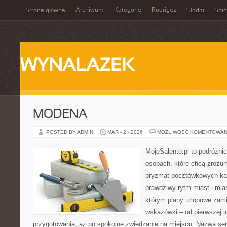
Archiwum
Kategorie
Rodrigez
Strona główna
Słodki
Spis
WYNALAZEK
MODENA
POSTED BY ADMIN
MAR - 2 - 2026
MOŻLIWOŚĆ KOMENTOWAN
MojeSalento.pl to podróżni
osobach, które chcą zrozum
pryzmat pocztówkowych kad
prawdziwy rytm miast i mia
którym plany urlopowe zami
wskazówki – od pierwszej in
przygotowania, aż po spokojne zwiedzanie na miejscu. Nazwa se