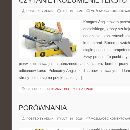
CZYTANIE I ROZUMIENIE TEKSTU
POSTED BY ADMIN
LUT - 19 - 2026
MOŻLIWOŚĆ KOMENTOWA
Kongres Anglistów to przest
angielskiego, którzy szuka
nauczania i konkretnych ro
kursantami. Strona powstał
ciągle podnoszą kompetencj
żywy proces. To punkt styku
pierwszoplanowa jest skuteczność nauczania oraz komfort pracy 
odbiorców kursu. Polecamy Angielski dla zaawansowanych i Tłumac
strony opiera się na przekonaniu, […]
CATEGORIES:
REKLAMY I BROSZURY Z EPOKI
PORÓWNANIA
POSTED BY ADMIN
LUT - 19 - 2026
MOŻLIWOŚĆ KOMENTOWA
Landworld to kompendium s