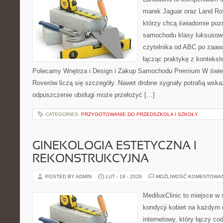
marek Jaguar oraz Land Rov
którzy chcą świadomie poz
samochodu klasy luksusowe
czytelnika od ABC po zaaw
łącząc praktykę z kontekste
Polecamy Wnętrza i Design i Zakup Samochodu Premium W świeci
Roverów liczą się szczegóły. Nawet drobne sygnały potrafią wska
odpuszczenie obsługi może przełożyć […]
CATEGORIES:
PRZYGOTOWANIE DO PRZEDSZKOLA I SZKOŁY
GINEKOLOGIA ESTETYCZNA I
REKONSTRUKCYJNA
POSTED BY ADMIN
LUT - 18 - 2026
MOŻLIWOŚĆ KOMENTOWA
MediluxClinic to miejsce w 
kondycji kobiet na każdym e
internetowy, który łączy c