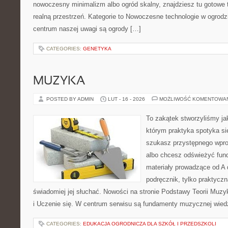
nowoczesny minimalizm albo ogród skalny, znajdziesz tu gotowe tr
realną przestrzeń. Kategorie to Nowoczesne technologie w ogrodz
centrum naszej uwagi są ogrody […]
CATEGORIES:
GENETYKA
MUZYKA
POSTED BY ADMIN
LUT - 16 - 2026
MOŻLIWOŚĆ KOMENTOWA
To zakątek stworzyliśmy ja
którym praktyka spotyka się
szukasz przystępnego wpr
albo chcesz odświeżyć fund
materiały prowadzące od A 
podręcznik, tylko praktyczn
świadomiej jej słuchać. Nowości na stronie Podstawy Teorii Muz
i Uczenie się. W centrum serwisu są fundamenty muzycznej wied
CATEGORIES:
EDUKACJA OGRODNICZA DLA SZKÓŁ I PRZEDSZKOLI