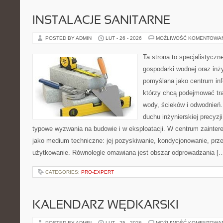
INSTALACJE SANITARNE
POSTED BY ADMIN
LUT - 26 - 2026
MOŻLIWOŚĆ KOMENTOWA
Ta strona to specjalistyc
gospodarki wodnej oraz inży
pomyślana jako centrum info
którzy chcą podejmować tra
wody, ścieków i odwodnień
duchu inżynierskiej precyzji
typowe wyzwania na budowie i w eksploatacji. W centrum zainter
jako medium techniczne: jej pozyskiwanie, kondycjonowanie, prz
użytkowanie. Równolegle omawiana jest obszar odprowadzania [
CATEGORIES:
PRO-EXPERT
KALENDARZ WĘDKARSKI
POSTED BY ADMIN
LUT - 25 - 2026
MOŻLIWOŚĆ KOMENTOWA