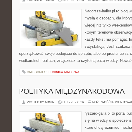
Nadorsze-haller.pl to blog w
myślą o osobach, dla któr
więcej niż tylko weekendo
którym terenowe obserwacje
każdy tekst ma pomagać ło
satysfakcją. Jeśli szukasz 
uporządkować swoje podejście do sprzętu, albo po prostu lubisz c
wędkarskich realiach, znajdziesz tu czytelną bazę wiedzy. Nowośc
CATEGORIES:
TECHNIKA TANECZNA
POLITYKA MIĘDZYNARODOWA
POSTED BY ADMIN
LUT - 25 - 2026
MOŻLIWOŚĆ KOMENTOWA
ryszard-galla.pl to portal p
się na wiedzy o społeczeńst
które chcą rozumieć mecha