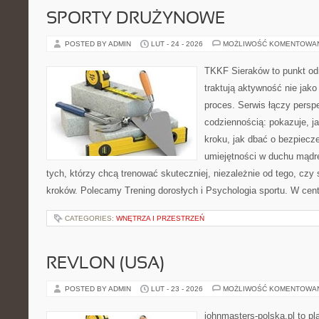
SPORTY DRUŻYNOWE
POSTED BY ADMIN
LUT - 24 - 2026
MOŻLIWOŚĆ KOMENTOWA
TKKF Sieraków to punkt odn
traktują aktywność nie jako
proces. Serwis łączy pers
codziennością: pokazuje, j
kroku, jak dbać o bezpiecze
umiejętności w duchu mądre
tych, którzy chcą trenować skuteczniej, niezależnie od tego, czy
kroków. Polecamy Trening dorosłych i Psychologia sportu. W cent
CATEGORIES:
WNĘTRZA I PRZESTRZEŃ
REVLON (USA)
POSTED BY ADMIN
LUT - 23 - 2026
MOŻLIWOŚĆ KOMENTOWA
johnmasters-polska.pl to pl