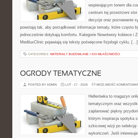
wspierającym tonem dla co
centrum tej przestrzeni sto
decyzje oraz poznawanie s
powstają tak, aby porządkować informacje tematy, które często 
jednocześnie dotykają komfortu. Kategorie Nowotwory kobiece i Z
MediluxClinic pojawiają się teksty poświęcone fizjologii cyklu, […]
CATEGORIES:
MATERIAŁY BUDOWLANE I ICH WŁAŚCIWOŚCI
OGRODY TEMATYCZNE
POSTED BY ADMIN
LUT - 17 - 2026
MOŻLIWOŚĆ KOMENTOWA
Hellerówka to magazyn onl
tematycznym oraz wszystk
zaplanować piękny przydom
którym inspiracja spotyka s
szkicowej wizji po selekcję
wykończeń. Jeśli interesuje