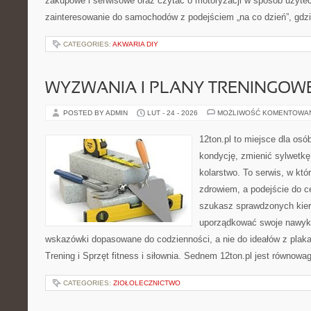
zakupowe i serwisowe oraz czytać o motoryzacji w sposób użytec
zainteresowanie do samochodów z podejściem „na co dzień”, gdzie 
CATEGORIES:
AKWARIA DIY
WYZWANIA I PLANY TRENINGOW
POSTED BY ADMIN
LUT - 24 - 2026
MOŻLIWOŚĆ KOMENTOWA
12ton.pl to miejsce dla os
kondycję, zmienić sylwetkę
kolarstwo. To serwis, w któ
zdrowiem, a podejście do ce
szukasz sprawdzonych kier
uporządkować swoje nawyki,
wskazówki dopasowane do codzienności, a nie do ideałów z plakat
Trening i Sprzęt fitness i siłownia. Sednem 12ton.pl jest równow
CATEGORIES:
ZIOŁOLECZNICTWO