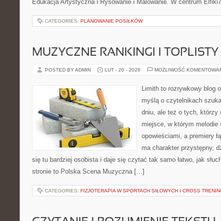
Edukacja Artystyczna i Rysowanie i Malowanie. W centrum Elfiki7
CATEGORIES:
PLANOWANIE POSIŁKÓW
MUZYCZNE RANKINGI I TOPLISTY
POSTED BY ADMIN
LUT - 20 - 2026
MOŻLIWOŚĆ KOMENTOWA
Limith to rozrywkowy blog 
myślą o czytelnikach szuk
dniu, ale też o tych, którz
miejsce, w którym melodie 
opowieściami, a premiery ł
ma charakter przystępny, 
się tu bardziej osobista i daje się czytać tak samo łatwo, jak słu
stronie to Polska Scena Muzyczna […]
CATEGORIES:
FIZJOTERAPIA W SPORTACH SIŁOWYCH I CROSS TRENI