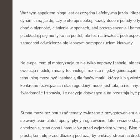
Ważnym aspektem bloga jest oszczędna i efektywna jazda. Niezal
dynamiczną jazdę, czy preferuje spokój, każdy doceni porady o ty
dbać o płynność, ciśnienie w oponach, styl przyspieszania i hamo
przekładają się nie tylko na portfel, ale też na trwałość podzesp
samochód odwdzięcza się lepszym samopoczuciem kierowcy.
Na e-opel.com.pl motoryzacja to nie tylko naprawy i tabele, ale te
ewolucja modeli, zmiany technologii, różnice między generacjami,
temu blog może być inspiracją dla fanów marki, którzy lubią wiedz
konkretne rozwiązania i dlaczego dany model jest taki, a nie inny
świadomość i sprawia, że decyzje dotyczące auta przestają być 
Strona może też poruszać tematy związane z przygotowaniem aut
sprawny akumulator, opony, płyny i ogrzewanie, latem ważne stają
chłodzenia, stan opon i hamulców przed wyjazdem w trasę. Blog 
prostą kontrolę przed dłuższą podróżą, by uniknąć stresu na drod