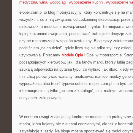
medyczna
,
wina
,
wodociągi
,
wyposażenie kuchni
,
wyposażenie wn
e-opel.com.pl to blog motoryzacyjny, który koncentruje się na m
wszystkim, co z nią związane: od codziennej eksploatacji, przez 
ciekawostki o modelach, rozwiązaniach i rynku. To miejsce stwor
lepiej zrozumieć swoje auto, podejmować trafniejsze decyzje zak
czytać o motoryzacji w sposób użyteczny. Blog łączy zainteres
podejściem „na co dzień”, gdzie liczy się nie tylko styl czy osiągi,
użytkowania. Polecamy
Modele Opla
i Opel w motorsporcie. Stron
początkujących kierowców, jak i dla fanów marki, którzy lubią zag
szukają odpowiedzi na pytania typu: co wybrać, jak dbać, kiedy 
Inni chcą porównywać warianty, analizować różnice między gener
wyposażenia albo tropić typowe usterki. e-opel.com.pl ma być t
informacje nie są tylko „opisem z katalogu”, lecz realnym wspar
decyzjach: zakupowych.
W centrum uwagi znajdują się konkretne modele i ich praktyczne 
marka, która kojarzy się z autami codziennymi, ale też z konstruk
satysfakcję z jazdy. Na blogu można spodziewać się treści dotyc