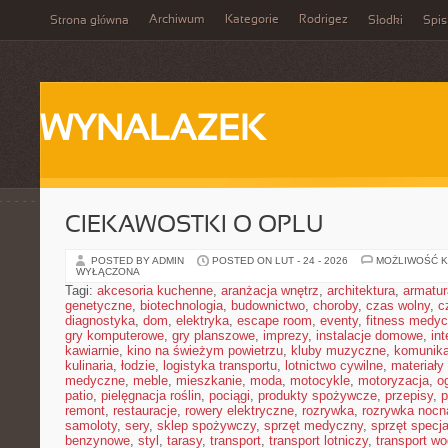
Archiwum
Kategorie
Rodrigez
Strona główna
Słodki
Spis
WYNALAZEK
CIEKAWOSTKI O OPLU
POSTED BY ADMIN
POSTED ON LUT - 24 - 2026
MOŻLIWOŚĆ 
WYŁĄCZONA
Tagi:
akcesoria kuchenne
,
aranżacja wnętrz
,
architektura
,
armatur
genetyczne
,
biotechnologia
,
budownictwo
,
choroby
,
czas wolny
,
c
diagnostyka
,
dom
,
elektryka
,
escape room
,
eventy
,
fitness medy
gry komputerowe
,
gry planszowe
,
imprezy
,
instalacje domowe
,
in
kawiarnie
,
kino na świeżym powietrzu
,
kluby muzyczne
,
komunika
kulinaria
,
łodzie
,
logistyka transportu
,
lotnictwo cywilne
,
materiały
medyczne
,
meble
,
mieszkanie
,
moda
,
motocykle
,
motoryzacja
,
o
patio
,
pielęgnacja roślin
,
pociągi
,
produkty spożywcze
,
przepisy
,
p
remont
,
restauracje
,
rowery elektryczne
,
rozrywka
,
rozrywka nocn
samoloty
,
sery
,
sklep spożywczy
,
sprzęt medyczny
,
sprzęt specja
benzynowe
,
styl
,
tarasy
,
transport
,
transport lotniczy
,
transport w