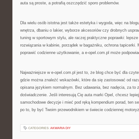
auta są proste, a potrafią oszczędzić sporo problemów.
Dla wielu osób istotna jest także estetyka i wygoda, więc na blogu
wnętrza, dbaniu o lakier, wyborze akcesoriów czy drobnych uspra
tuning w sportowym stylu, ale raczej praktyczne poprawki: lepsze
rozwiązania w kabinie, porządek w bagażniku, ochrona tapicerki. 
poprawić codzienne użytkowanie, a e-opel.com.pl może podpowiada
Najważniejsze w e-opel.com.pl jest to, że blog chce być dla czyte
gdzie można znaleźć wskazówki, które da się zastosować od razu,
opisana językiem normalnym. Bez udawania, bez nadęcia, za to z
doświadczenie. Jeśli interesują Cię auta marki Opel, chcesz lepie
samochodowe decyzje i mieć pod ręką kompendium porad, ten ser
po to, by być Twoim przewodnikiem w świecie codziennej motoryz
CATEGORIES:
AKWARIA DIY