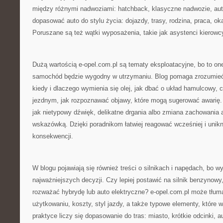
między różnymi nadwoziami: hatchback, klasyczne nadwozie, auto
dopasować auto do stylu życia: dojazdy, trasy, rodzina, praca, ok
Poruszane są też wątki wyposażenia, takie jak asystenci kierowc
Dużą wartością e-opel.com.pl są tematy eksploatacyjne, bo to on
samochód będzie wygodny w utrzymaniu. Blog pomaga zrozumieć 
kiedy i dlaczego wymienia się olej, jak dbać o układ hamulcowy, 
jezdnym, jak rozpoznawać objawy, które mogą sugerować awarię. C
jak nietypowy dźwięk, delikatne drgania albo zmiana zachowania 
wskazówką. Dzięki poradnikom łatwiej reagować wcześniej i uni
konsekwencji.
W blogu pojawiają się również treści o silnikach i napędach, bo wy
najważniejszych decyzji. Czy lepiej postawić na silnik benzynowy
rozważać hybrydę lub auto elektryczne? e-opel.com.pl może tłum
użytkowaniu, koszty, styl jazdy, a także typowe elementy, które 
praktyce liczy się dopasowanie do tras: miasto, krótkie odcinki, a