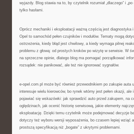
wyjazdy. Blog stawia na to, by czytelnik rozumiał „dlaczego” i „po
tylko hasłami.
Oprócz mechaniki i eksploatacji ważną częścią jest diagnostyka i
Opel to samochód pełen czujników i modułów. Tematy mogą dotycz
ostrzeżenia, kiedy błąd jest chwilowy, a kiedy wymaga pilnej reakc
problemu z głową: od prostych kroków po wizytę w serwisie. W świ
na sprzeczne opinie, dlatego blog ma pomagać porządkować info
rozsądek: nie panikować, ale też nie ignorować sygnałów.
e-opel.com.pl może być również przewodnikiem po zakupie auta 
interesuje wielu kierowców, bo rynek wtórny jest pełen okazji, ale
pojawiać się wskazówki: jak sprawdzić auto przed zakupem, na 
oględzinach, jak ocenić historię serwisową, jakie elementy najczę
eksploatację. Dzięki temu czytelnik może podejmować decyzje bar
dotyczy też wyboru wersji wyposażenia, bo czasem lepiej wziąć 
prostszą specyfikacją niż „bogate” z ukrytymi problemami.