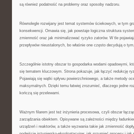
są również podatność na problemy oraz sposoby nadzoru.
Równolegle rozwijany jest temat systemów ściekowych, w tym gra
konsekwencji. Omawia się, jak powstaje logiczna struktura syste
zmienność oraz jak minimalizować ryzyko zatorów. W tle pojawiaj
przepływów nieustalonych, bo właśnie one często decydują o tym, 
Szczególnie istotny obszar to gospodarka wodami opadowymi, któr
się tematem kluczowym. Strona pokazuje, jak łączyć redukcję ryz
Pojawiają się wątki spływu powierzchniowego, a także metody o
maksymalnych. Dzięki temu łatwiej zrozumieć, dlaczego jedne roz
kończą się przelewami.
Ważnym filarem jest też inżynieria procesowa, czyli obszar łącząc
zarządzania obiektem. Opisywane są zależności między ładunki
urządzeń i reaktorów, a także wyzwania takie jak zmienność dopł
podejście inżyniersko-eksploatacyjne: jak rozumieć procesy i jak 