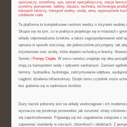
spożywczy
,
smartfony
,
spa
,
sprzęt specjalistyczny
,
stacje benzy
systemy pomiarowe
,
tablety
,
tatuaże
,
technika
,
technologia produk
transport lotniczy
,
transport wodny
,
uroda
,
wina
,
wyposażenie kuc
zdobienie ciała
Ta platforma to kompleksowe centrum wiedzy o inżynierii wodnej or
Skupia się na tym, co w praktyce projektuje się w miastach i gmi
układy odprowadzania ścieków, a także zagospodarowanie wód o
opisana w sposób rzeczowy, ale jednocześnie przystępny, tak aby
inżynierowie oraz osoby, które dopiero wchodzą w branżę. Nowości
Serwis i
Pompy Ciepła
. W sercu serwisu znajduje się idea porząd
stoją za transportem wody i spływem sanitarnym. Zamiast ogólnikó
terminy: hydraulika, hydrologia, zatrzymywanie odpływu, wydajno
ciągłość działania infrastruktury. Dzięki temu czytelnik może uch
bez gubienia się w nadmiarze skrótów.
Duży nacisk położony jest na układy wodociągowe i ich modernizac
wyznacza się przekroje przewodów, jak rozumieć straty ciśnienia 
się zapotrzebowanie. Pojawiają się też zagadnienia związane z oc
zapewniać standardy w sieciach, zbiornikach i obiektach. Z pers