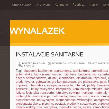
Archiwum
Kategorie
Rodrigez
Strona główna
Słodki
Spis
WYNALAZEK
INSTALACJE SANITARNE
POSTED BY ADMIN
POSTED ON LUT - 27 - 2026
MOŻLIWOŚĆ 
WYŁĄCZONA
Tagi:
akcesoria kuchenne
,
apartamenty
,
architektura
,
architektura
automatyka
,
biura nieruchomości
,
biżuteria
,
budownictwo
,
cyberb
części samochodowe
,
działki
,
elektronika
,
elektronika użytkowa
,
urody
,
fryzjer
,
gotowanie
,
gry komputerowe
,
gry planszowe
,
gsm
,
imprezy
,
informatyka
,
integracja zespołu
,
internet
,
jachty
,
kawiarni
powietrzu
,
kluby muzyczne
,
komputery
,
komunikacja miejska
,
ko
łodzie
,
logistyka transportu
,
lotnictwo cywilne
,
makeup
,
materiały
motocykle
,
motoryzacja
,
multimedia
,
nieruchomości
,
nieruchomoś
nieruchomości na wynajem
,
nieruchomości wakacyjne
,
oprogramo
pielęgnacja skóry
,
piercing
,
pociągi
,
produkty spożywcze
,
przepis
rowery elektryczne
,
rozrywka
,
rozrywka nocna
,
rutery
,
samochody