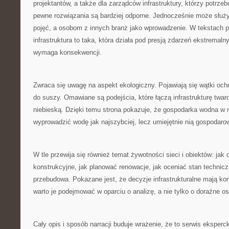
projektantów, a także dla zarządców infrastruktury, którzy potrze
pewne rozwiązania są bardziej odporne. Jednocześnie może służ
pojęć, a osobom z innych branż jako wprowadzenie. W tekstach 
infrastruktura to taka, która działa pod presją zdarzeń ekstremalny
wymaga konsekwencji.
Zwraca się uwagę na aspekt ekologiczny. Pojawiają się wątki ochr
do suszy. Omawiane są podejścia, które łączą infrastrukturę twardą
niebieską. Dzięki temu strona pokazuje, że gospodarka wodna w m
wyprowadzić wodę jak najszybciej, lecz umiejętnie nią gospodaro
W tle przewija się również temat żywotności sieci i obiektów: jak 
konstrukcyjne, jak planować renowacje, jak oceniać stan techniczn
przebudowa. Pokazane jest, że decyzje infrastrukturalne mają ko
warto je podejmować w oparciu o analizę, a nie tylko o doraźne o
Cały opis i sposób narracji buduje wrażenie, że to serwis ekspercki