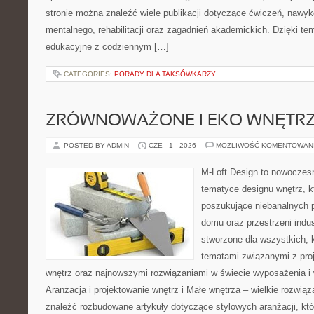
stronie można znaleźć wiele publikacji dotyczące ćwiczeń, nawy
mentalnego, rehabilitacji oraz zagadnień akademickich. Dzięki te
edukacyjne z codziennym […]
CATEGORIES:
PORADY DLA TAKSÓWKARZY
ZRÓWNOWAŻONE I EKO WNĘTR
POSTED BY ADMIN
CZE - 1 - 2026
MOŻLIWOŚĆ KOMENTOWAN
M-Loft Design to nowoczes
tematyce designu wnętrz, kt
poszukujące niebanalnych 
domu oraz przestrzeni indus
stworzone dla wszystkich, k
tematami związanymi z pro
wnętrz oraz najnowszymi rozwiązaniami w świecie wyposażenia i 
Aranżacja i projektowanie wnętrz i Małe wnętrza – wielkie rozwią
znaleźć rozbudowane artykuły dotyczące stylowych aranżacji, kt