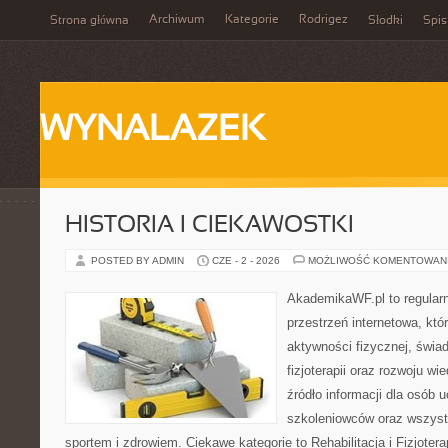
Archiwum
Kategorie
Rodrigez
Strona główna
Słodki
Spis
WYNALAZEK
HISTORIA I CIEKAWOSTKI
POSTED BY ADMIN
CZE - 2 - 2026
MOŻLIWOŚĆ KOMENTOWAN
AkademikaWF.pl to regular
przestrzeń internetowa, któ
aktywności fizycznej, świa
fizjoterapii oraz rozwoju w
źródło informacji dla osób 
szkoleniowców oraz wszyst
sportem i zdrowiem. Ciekawe kategorie to Rehabilitacja i Fizjoterap