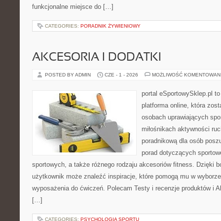
funkcjonalne miejsce do […]
CATEGORIES:
PORADNIK ŻYWIENIOWY
AKCESORIA I DODATKI
POSTED BY ADMIN
CZE - 1 - 2026
MOŻLIWOŚĆ KOMENTOWAN
portal eSportowySklep.pl to
platforma online, która zos
osobach uprawiających spor
miłośnikach aktywności ruch
poradnikową dla osób posz
porad dotyczących sportowe
sportowych, a także różnego rodzaju akcesoriów fitness. Dzięki b
użytkownik może znaleźć inspiracje, które pomogą mu w wyborz
wyposażenia do ćwiczeń. Polecam Testy i recenzje produktów i Akc
[…]
CATEGORIES:
PSYCHOLOGIA SPORTU