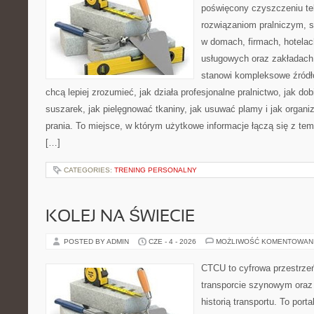
poświęcony czyszczeniu tek
rozwiązaniom pralniczym, 
w domach, firmach, hotelach
usługowych oraz zakładach
stanowi kompleksowe źródło
chcą lepiej zrozumieć, jak działa profesjonalne pralnictwo, jak dob
suszarek, jak pielęgnować tkaniny, jak usuwać plamy i jak organ
prania. To miejsce, w którym użytkowe informacje łączą się z tema
[…]
CATEGORIES:
TRENING PERSONALNY
KOLEJ NA ŚWIECIE
POSTED BY ADMIN
CZE - 4 - 2026
MOŻLIWOŚĆ KOMENTOWAN
CTCU to cyfrowa przestrzeń
transporcie szynowym oraz
historią transportu. To port