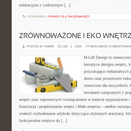
edukacyjne z codziennym […]
CATEGORIES:
PORADY DLA TAKSÓWKARZY
ZRÓWNOWAŻONE I EKO WNĘTR
POSTED BY ADMIN
CZE - 1 - 2026
MOŻLIWOŚĆ KOMENTOWAN
M-Loft Design to nowoczes
tematyce designu wnętrz, kt
poszukujące niebanalnych 
domu oraz przestrzeni indus
stworzone dla wszystkich, k
tematami związanymi z pro
wnętrz oraz najnowszymi rozwiązaniami w świecie wyposażenia i 
Aranżacja i projektowanie wnętrz i Małe wnętrza – wielkie rozwią
znaleźć rozbudowane artykuły dotyczące stylowych aranżacji, kt
funkcjonalne miejsce do […]