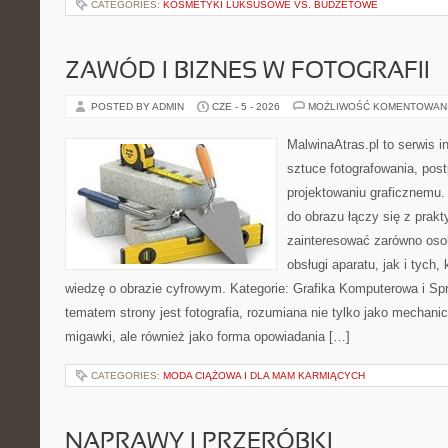
CATEGORIES:
KOSMETYKI LUKSUSOWE VS. BUDŻETOWE
ZAWÓD I BIZNES W FOTOGRAFII
POSTED BY ADMIN
CZE - 5 - 2026
MOŻLIWOŚĆ KOMENTOWAN
MalwinaAtras.pl to serwis 
sztuce fotografowania, pos
projektowaniu graficznemu. 
do obrazu łączy się z prak
zainteresować zarówno osob
obsługi aparatu, jak i tych
wiedzę o obrazie cyfrowym. Kategorie: Grafika Komputerowa i Sp
tematem strony jest fotografia, rozumiana nie tylko jako mechani
migawki, ale również jako forma opowiadania […]
CATEGORIES:
MODA CIĄŻOWA I DLA MAM KARMIĄCYCH
NAPRAWY I PRZERÓBKI