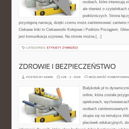
osobach, które interesują s
ale również o czytelnikach 
podróżniczych. Strona łącz
przystępną narracją, dzięki czemu może zainteresować zarówno 
Ciekawe linki to Ciekawostki Kolejowe i Podróże Pociągiem. Głó
jest komunikacja szynowa. Na stronie można […]
CATEGORIES:
ETYKIETY ŻYWNOŚCI
ZDROWIE I BEZPIECZEŃSTWO
POSTED BY ADMIN
CZE - 3 - 2026
MOŻLIWOŚĆ KOMENTOWAN
Bialykotek.pl to dynamiczni
online, która została przyg
opiekunach, wychowawcach
osobach zainteresowanych 
skupia się na tematyce żło
placówek edukacyjnych, do