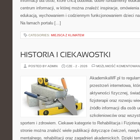
informacji dla osób, które chcą budować dobre fundamenty eduka
centrum informacji, w której można znaleźć inspiracje, omówienia
edukacją, wychowaniem i codziennym funkcjonowaniem dzieci na
Na łamach portalu […]
CATEGORIES:
MIEJSCA Z KLIMATEM
HISTORIA I CIEKAWOSTKI
POSTED BY ADMIN
CZE - 2 - 2026
MOŻLIWOŚĆ KOMENTOWAN
AkademikaWF.pl to regular
przestrzeń internetowa, któ
aktywności fizycznej, świa
fizjoterapii oraz rozwoju w
źródło informacji dla osób 
szkoleniowców oraz wszyst
sportem i zdrowiem. Ciekawe kategorie to Rehabilitacja i Fizjoterap
stronie można znaleźć wiele publikacji dotyczące ćwiczeń, nawy
mentalnego, rehabilitacji oraz zagadnień akademickich. Dzięki te