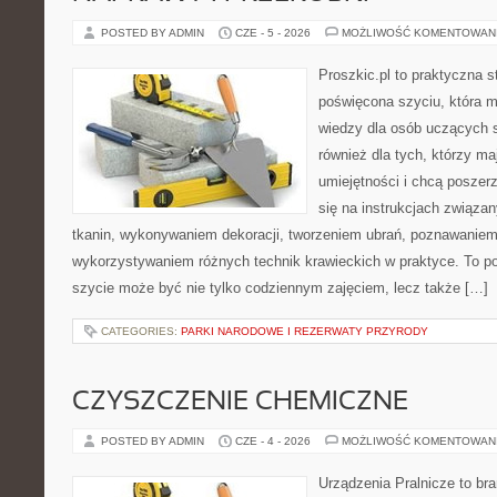
POSTED BY ADMIN
CZE - 5 - 2026
MOŻLIWOŚĆ KOMENTOWAN
Proszkic.pl to praktyczna s
poświęcona szyciu, która 
wiedzy dla osób uczących s
również dla tych, którzy m
umiejętności i chcą poszer
się na instrukcjach związa
tkanin, wykonywaniem dekoracji, tworzeniem ubrań, poznawaniem
wykorzystywaniem różnych technik krawieckich w praktyce. To por
szycie może być nie tylko codziennym zajęciem, lecz także […]
CATEGORIES:
PARKI NARODOWE I REZERWATY PRZYRODY
CZYSZCZENIE CHEMICZNE
POSTED BY ADMIN
CZE - 4 - 2026
MOŻLIWOŚĆ KOMENTOWAN
Urządzenia Pralnicze to br