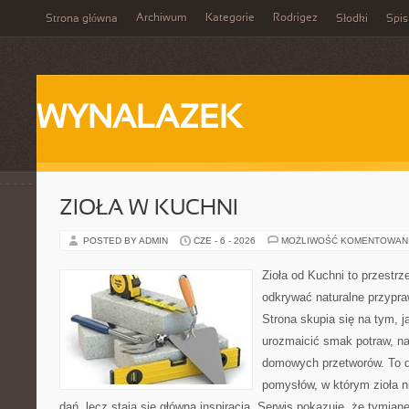
Archiwum
Kategorie
Rodrigez
Strona główna
Słodki
Spis
WYNALAZEK
ZIOŁA W KUCHNI
POSTED BY ADMIN
CZE - 6 - 2026
MOŻLIWOŚĆ KOMENTOWAN
Zioła od Kuchni to przestrz
odkrywać naturalne przypr
Strona skupia się na tym, j
urozmaicić smak potraw, na
domowych przetworów. To 
pomysłów, w którym zioła n
dań, lecz stają się główną inspiracją. Serwis pokazuje, że tymia