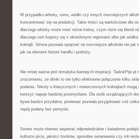
W przypadku whisky, rumu, wódki czy innych mocniejszych alkoh
koncentrować się na produkcji. Takie treści są wartościowe dla os
dlaczego whisky może mieć różne kolory, czym różni się blend o
dlaczego rum kojarzy się z określonymi regionami albo jak wódka
koktajli. Strona pozwala spojrzeć na mocniejsze alkohole nie jak n
jak na element historii handlu i podróży.
Nie mniej ważna jest tematyka barowych inspiracji. TadzikPije.p
zrozumieniu, że drinki to nie tylko efektowne połączenie kilku sk
podania. Teksty o klasycznych i nowoczesnych koktajlach mogą 
tworzyć napoje bardziej przemyślane. Dla osób urządzających d
bywa bardzo przydatna, ponieważ pozwala przygotować coś ciek
napój podany bez pomysłu.
Serwis może również wspierać odpowiedzialne i świadome podejśc
kulturze picia, jakości trunków, sposobie serwowania czy roli resta