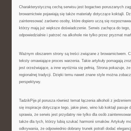
Charakterystyczną cechą serwisu jest bogactwo poruszanych zag
browarnictwie pojawiają się także materiały dotyczące koktajli. D
zainteresować zarówno osoby, które dopiero uczą się rozpoznawać
którzy mają już większe doświadczenie. Serwis zachęca do tego
odpowiedzialnie i patrzeć na alkohole nie tylko przez pryzmat mark
Ważnym obszarem strony są treści związane z browarnictwem. Cz
teksty omawiające proces warzenia. Takie artykuły pomagają zro
jest orzeźwiające, a inne wyróżnia się pełnią. Strona pokazuje,
regionalnej tradycji. Dzięki temu nawet znane style można zobac
perspektywy.
TadzikPije.pl porusza również temat łączenia alkoholi z jedzenie
się inspiracje dotyczące tego, jakie piwo, wino lub koktajl pasuje
sprawia, że serwis jest przydatny nie tylko dla osób zainteresow
także dla tych, którzy lubią szukać harmonii smaków. Artykuły m
odkrywania, że odpowiednio dobrany trunek potrafi dodać elegancji