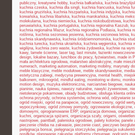
publiczny
,
kreatywne hobby
,
kuchnia bałkańska
,
kuchnia brazylijs
kuchnia czeska
,
kuchnia dla singli
,
kuchnia francuska
,
kuchnia fu
kuchnia gruzińska
,
kuchnia hiszpańska
,
kuchnia indyjska
,
kuchni
koreańska
,
kuchnia libańska
,
kuchnia marokańska
,
kuchnia mek
molekularna
,
kuchnia niemiecka
,
kuchnia niskobudżetowa
,
kuchni
peruwiańska
,
kuchnia portugalska
,
kuchnia regionalna Kaszub
,
ku
kuchnia regionalna Mazur
,
kuchnia regionalna Podlasia
,
kuchnia r
roślinna
,
kuchnia sezonowa jesienna
,
kuchnia sezonowa letnia
,
k
kuchnia skandynawska
,
kuchnia śródziemnomorska
,
kuchnia stu
kuchnia turecka
,
kuchnia ukraińska
,
kuchnia węgierska
,
kuchnia 
wigilijna
,
kuchnia zero waste
,
kuchnia żydowska
,
kuchnie na wymi
kawy
,
lamele ścienne
,
laser tag
,
last minute
,
łazienki nowoczesne
design
,
lokalne bazary
,
lunchbox do pracy
,
łyżwiarstwo
,
made in P
mała architektura ogrodowa
,
malarstwo abstrakcyjne
,
małe miesz
numerach
,
marketing automation
,
marketing mobilny
,
marynaty d
meble klasyczne
,
meble modułowe
,
meble skandynawskie
,
media
estetyczna zabiegi
,
medycyna prewencyjna
,
mental health
,
miejsk
balkonem
,
mikroogród
,
mindful eating
,
monitoring w domu
,
monito
motion design
,
muzyka elektroniczna
,
narciarstwo biegowe
,
nauka
pianinie
,
nauka śpiewu
,
nawozy naturalne
,
nawyki żywieniowe
,
ni
nietolerancje pokarmowe
,
obiady budżetowe
,
obsługa klienta onlin
ochrona przyrody
,
ochrona systemów
,
ochrona wód
,
odżywianie s
ogród miejski
,
ogród na parapecie
,
ogród nowoczesny
,
ogród wert
wypoczynkowy
,
ogród zimowy pomysły
,
ogrzewanie ekologiczne
,
domowymi
,
oprogramowanie ERP
,
organizacja domowa
,
organizac
kuchni
,
organizacja spiżarni
,
organizacja szafy
,
origami
,
oświetle
nastrojowe
,
paintball
,
paleniska ogrodowe
,
palety kolorów
,
panele 
pieczenie chleba na zakwasie
,
pieczenie ciast
,
pieczywo bezglut
pielęgnacja bonsai
,
pielęgnacja storczyków
,
pielęgnacja sukulent
posiłków
,
planowanie zakupów
,
platformy chmurowe
,
podcasts ma