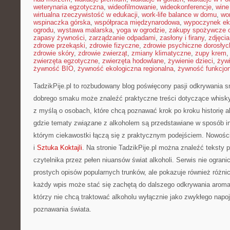
weterynaria egzotyczna
,
wideofilmowanie
,
wideokonferencje
,
wine
wirtualna rzeczywistość w edukacji
,
work-life balance w domu
,
wo
wspinaczka górska
,
współpraca międzynarodowa
,
wypoczynek ek
ogrodu
,
wystawa malarska
,
yoga w ogrodzie
,
zakupy spożywcze o
zapasy żywności
,
zarządzanie odpadami
,
zasłony i firany
,
zdjęci
zdrowe przekąski
,
zdrowie fizyczne
,
zdrowie psychiczne dorosłyc
zdrowie skóry
,
zdrowie zwierząt
,
zmiany klimatyczne
,
zupy krem
zwierzęta egzotyczne
,
zwierzęta hodowlane
,
żywienie dzieci
,
żyw
żywność BIO
,
żywność ekologiczna regionalna
,
żywność funkcjo
TadzikPije.pl to rozbudowany blog poświęcony pasji odkrywania 
dobrego smaku może znaleźć praktyczne treści dotyczące whisky
z myślą o osobach, które chcą poznawać krok po kroku historię al
gdzie tematy związane z alkoholem są przedstawiane w sposób in
którym ciekawostki łączą się z praktycznym podejściem. Nowości
i
Sztuka Koktajli
. Na stronie TadzikPije.pl można znaleźć teksty 
czytelnika przez pełen niuansów świat alkoholi. Serwis nie ograni
prostych opisów popularnych trunków, ale pokazuje również różn
każdy wpis może stać się zachętą do dalszego odkrywania aromat
którzy nie chcą traktować alkoholu wyłącznie jako zwykłego napoj
poznawania świata.