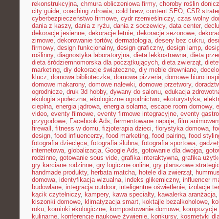
rekonstrukcyjna
,
chmura obliczeniowa firmy
,
choroby roślin doni
city guide
,
coaching zdrowia
,
cold brew
,
content SEO
,
CSR strate
cyberbezpieczeństwo firmowe
,
cydr rzemieślniczy
,
czas wolny do
dania z kaszy
,
dania z ryżu
,
dania z soczewicy
,
data center
,
declu
dekoracje jesienne
,
dekoracje letnie
,
dekoracje sezonowe
,
dekora
zimowe
,
dekorowanie tortów
,
dermatologia
,
desery bez cukru
,
des
firmowy
,
design funkcjonalny
,
design graficzny
,
design lamp
,
desi
roślinny
,
diagnostyka laboratoryjna
,
dieta lekkostrawna
,
dieta prz
dieta śródziemnomorska dla początkujących
,
dieta zwierząt
,
diet
marketing
,
diy dekoracje świąteczne
,
diy meble drewniane
,
docelo
klucz
,
domowa biblioteczka
,
domowa pizzeria
,
domowe biuro inspi
domowe makarony
,
domowe nalewki
,
domowe przetwory
,
doradzt
ogrodnicze
,
druk 3d hobby
,
dywany do salonu
,
edukacja zdrowotn
ekologia społeczna
,
ekologiczne ogrodnictwo
,
ekoturystyka
,
elekt
cieplna
,
energia jądrowa
,
energia solarna
,
escape room domowy
,
video
,
eventy filmowe
,
eventy firmowe integracyjne
,
eventy gastr
przygodowe
,
Facebook Ads
,
fermentowane napoje
,
film animowan
firewall
,
fitness w domu
,
fizjoterapia dzieci
,
florystyka domowa
,
fo
design
,
food influencerzy
,
food marketing
,
food pairing
,
food stylin
fotografia dziecięca
,
fotografia ślubna
,
fotografia sportowa
,
gadżet
internetowa
,
globalizacja
,
Google Ads
,
gotowanie dla dwojga
,
goto
rodzinne
,
gotowanie sous vide
,
grafika interaktywna
,
grafika użyt
gry karciane rodzinne
,
gry logiczne online
,
gry planszowe strategi
handmade produkty
,
herbata matcha
,
hotele dla zwierząt
,
hummus
domowa
,
identyfikacja wizualna
,
indeks glikemiczny
,
influencer m
budowlane
,
integracja outdoor
,
inteligentne oświetlenie
,
izolacje t
kącik czytelniczy
,
kampery
,
kawa specialty
,
kawalerka aranżacja
kiszonki domowe
,
klimatyzacja smart
,
koktajle bezalkoholowe
,
ko
roku
,
kominki ekologiczne
,
kompostowanie domowe
,
kompozycje 
kulinarne
,
konferencje naukowe żywienie
,
konkursy
,
kosmetyki dla