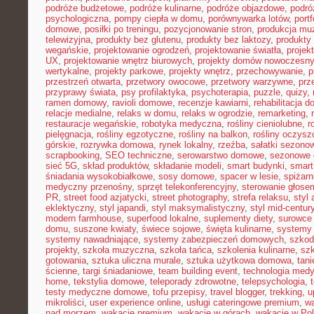
podróże budżetowe
,
podróże kulinarne
,
podróże objazdowe
,
podró
psychologiczna
,
pompy ciepła w domu
,
porównywarka lotów
,
portf
domowe
,
posiłki po treningu
,
pozycjonowanie stron
,
produkcja mu
telewizyjna
,
produkty bez glutenu
,
produkty bez laktozy
,
produkty 
wegańskie
,
projektowanie ogrodzeń
,
projektowanie światła
,
projek
UX
,
projektowanie wnętrz biurowych
,
projekty domów nowoczesn
wertykalne
,
projekty parkowe
,
projekty wnętrz
,
przechowywanie
,
p
przestrzeń otwarta
,
przetwory owocowe
,
przetwory warzywne
,
prz
przyprawy świata
,
psy profilaktyka
,
psychoterapia
,
puzzle
,
quizy
,
ramen domowy
,
ravioli domowe
,
recenzje kawiarni
,
rehabilitacja 
relacje medialne
,
relaks w domu
,
relaks w ogrodzie
,
remarketing
,
restauracje wegańskie
,
robotyka medyczna
,
rośliny cieniolubne
,
r
pielęgnacja
,
rośliny egzotyczne
,
rośliny na balkon
,
rośliny oczysz
górskie
,
rozrywka domowa
,
rynek lokalny
,
rzeźba
,
sałatki sezono
scrapbooking
,
SEO techniczne
,
serowarstwo domowe
,
sezonowe
sieć 5G
,
skład produktów
,
składanie modeli
,
smart budynki
,
smart
śniadania wysokobiałkowe
,
sosy domowe
,
spacer w lesie
,
spiżar
medyczny przenośny
,
sprzęt telekonferencyjny
,
sterowanie głose
PR
,
street food azjatycki
,
street photography
,
strefa relaksu
,
styl 
eklektyczny
,
styl japandi
,
styl maksymalistyczny
,
styl mid-centur
modern farmhouse
,
superfood lokalne
,
suplementy diety
,
surowce 
domu
,
suszone kwiaty
,
świece sojowe
,
święta kulinarne
,
systemy
systemy nawadniające
,
systemy zabezpieczeń domowych
,
szkodn
projekty
,
szkoła muzyczna
,
szkoła tańca
,
szkolenia kulinarne
,
szk
gotowania
,
sztuka uliczna murale
,
sztuka użytkowa domowa
,
tan
ścienne
,
targi śniadaniowe
,
team building event
,
technologia med
home
,
tekstylia domowe
,
teleporady zdrowotne
,
telepsychologia
,
testy medyczne domowe
,
tofu przepisy
,
travel blogger
,
trekking
,
u
mikroliści
,
user experience online
,
usługi cateringowe premium
,
w
nad morzem
,
wakacje premium
,
wakacje w górach
,
wakacje w Po