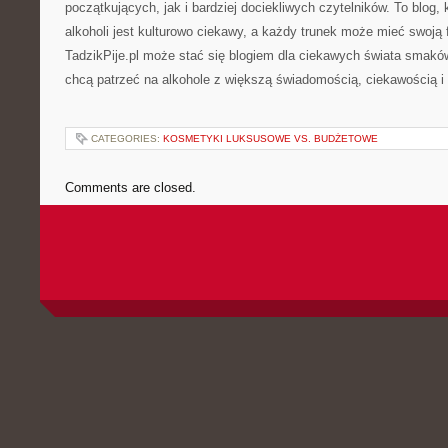
początkujących, jak i bardziej dociekliwych czytelników. To blog, 
alkoholi jest kulturowo ciekawy, a każdy trunek może mieć swoją 
TadzikPije.pl może stać się blogiem dla ciekawych świata smaków
chcą patrzeć na alkohole z większą świadomością, ciekawością i 
CATEGORIES:
KOSMETYKI LUKSUSOWE VS. BUDŻETOWE
Comments are closed.