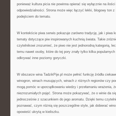
ponieważ kultura picia nie powinna opierać się wyłącznie na ilości
odpowiedzialności. Strona może więc łączyć lekki, blogowy ton 
podejściem do tematu.
W kontekście piwa serwis pokazuje zarówno tradycję, jak i piwa 
tematy dotyczące piw inspirowanych kuchnią świata. Takie zróż
czytelnikowi zrozumieć, że piwo nie jest jednorodną kategorią, lec
temu nawet osoby, które do tej pory znały tylko kilka popularnyc
odkrywać inne poziomy goryczki.
W obszarze wina TadzikPije.pl może pełnić funkcję źródła ciekaw
winogron, winach musujących, winach z różnych regionów czy p
mogą pomóc w uporządkowaniu wiedzy i przełamaniu wrażenia, ż
niezrozumiałych pojęć. Strona może pokazywać, że o winie da się
jednocześnie z szacunkiem do jego aromatu. Dzięki temu czytel
poznawać, czym różnią się poszczególne style, jak dobierać wino 
opowieść ukrytą w kieliszku.