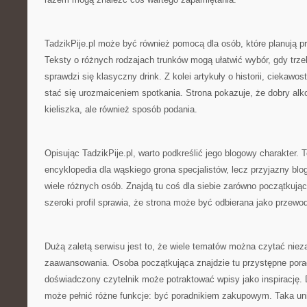
TadzikPije.pl może być również pomocą dla osób, które planują pre
Teksty o różnych rodzajach trunków mogą ułatwić wybór, gdy trze
sprawdzi się klasyczny drink. Z kolei artykuły o historii, ciekawos
stać się urozmaiceniem spotkania. Strona pokazuje, że dobry alko
kieliszka, ale również sposób podania.
Opisując TadzikPije.pl, warto podkreślić jego blogowy charakter. T
encyklopedia dla wąskiego grona specjalistów, lecz przyjazny bl
wiele różnych osób. Znajdą tu coś dla siebie zarówno początkując
szeroki profil sprawia, że strona może być odbierana jako przewod
Dużą zaletą serwisu jest to, że wiele tematów można czytać niez
zaawansowania. Osoba początkująca znajdzie tu przystępne porad
doświadczony czytelnik może potraktować wpisy jako inspirację. 
może pełnić różne funkcje: być poradnikiem zakupowym. Taka un