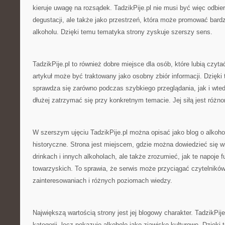
kieruje uwagę na rozsądek. TadzikPije.pl nie musi być więc odbie
degustacji, ale także jako przestrzeń, która może promować bard
alkoholu. Dzięki temu tematyka strony zyskuje szerszy sens.
TadzikPije.pl to również dobre miejsce dla osób, które lubią czyt
artykuł może być traktowany jako osobny zbiór informacji. Dzięki
sprawdza się zarówno podczas szybkiego przeglądania, jak i wted
dłużej zatrzymać się przy konkretnym temacie. Jej siłą jest różno
W szerszym ujęciu TadzikPije.pl można opisać jako blog o alkoho
historyczne. Strona jest miejscem, gdzie można dowiedzieć się wię
drinkach i innych alkoholach, ale także zrozumieć, jak te napoje 
towarzyskich. To sprawia, że serwis może przyciągać czytelnikó
zainteresowaniach i różnych poziomach wiedzy.
Największą wartością strony jest jej blogowy charakter. TadzikPij
kategorii, lecz pokazuje alkohole jako zjawisko kulturowe. Dzięk