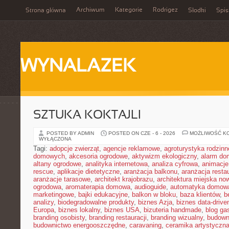
Archiwum
Kategorie
Rodrigez
Strona główna
Słodki
Spis
WYNALAZEK
SZTUKA KOKTAJLI
POSTED BY ADMIN
POSTED ON CZE - 6 - 2026
MOŻLIWOŚĆ K
WYŁĄCZONA
Tagi:
adopcje zwierząt
,
agencje reklamowe
,
agroturystyka rodzinn
domowych
,
akcesoria ogrodowe
,
aktywizm ekologiczny
,
alarm d
altany ogrodowe
,
analityka internetowa
,
analiza cyfrowa
,
animacje
rescue
,
aplikacje dietetyczne
,
aranżacja balkonu
,
aranżacja restau
aranżacje tarasowe
,
architekt krajobrazu
,
architektura miejska n
ogrodowa
,
aromaterapia domowa
,
audioguide
,
automatyka domow
marketingowe
,
bajki edukacyjne
,
balkon w bloku
,
baza klientów
,
b
analizy
,
biodegradowalne produkty
,
biznes Azja
,
biznes data-drive
Europa
,
biznes lokalny
,
biznes USA
,
bizuteria handmade
,
blog ga
branding osobisty
,
branding restauracji
,
branding wizualny
,
budown
budownictwo energooszczędne
,
caravaning
,
ceramika artystyczn