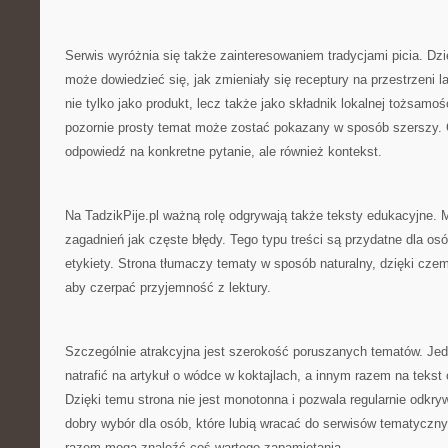
Serwis wyróżnia się także zainteresowaniem tradycjami picia. Dzi
może dowiedzieć się, jak zmieniały się receptury na przestrzeni la
nie tylko jako produkt, lecz także jako składnik lokalnej tożsamoś
pozornie prosty temat może zostać pokazany w sposób szerszy. C
odpowiedź na konkretne pytanie, ale również kontekst.
Na TadzikPije.pl ważną rolę odgrywają także teksty edukacyjne.
zagadnień jak częste błędy. Tego typu treści są przydatne dla osó
etykiety. Strona tłumaczy tematy w sposób naturalny, dzięki cze
aby czerpać przyjemność z lektury.
Szczególnie atrakcyjna jest szerokość poruszanych tematów. Jed
natrafić na artykuł o wódce w koktajlach, a innym razem na tekst
Dzięki temu strona nie jest monotonna i pozwala regularnie odkr
dobry wybór dla osób, które lubią wracać do serwisów tematycz
razem mogą znaleźć coś wartegо zapamiętania.