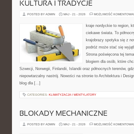
KULTURA I TRADYCJE
POSTED BY ADMIN
MAJ - 21 - 2026
MOŻLIWOŚĆ KOMENTOWA
kraje nordyckie to region, k
ciekawe świata. To północn
krajobrazy spotyka się z n
podróż może stać się wyj
Strona poświęcona tej tema
blogiem dla osób, które chc
Szwecji, Norwegii, Finlandii, Islandii oraz północnych terenów, gd
niepowtarzalny nastrój. Nowości na stronie to Architektura i Design
blog dla […]
CATEGORIES:
KLIMATYZACJA I WENTYLATORY
BLOKADY MECHANICZNE
POSTED BY ADMIN
MAJ - 21 - 2026
MOŻLIWOŚĆ KOMENTOWA