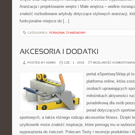
Aranżacja i projektowanie wnętrz i Małe wnętrza – wielkie rozwią
znaleźć rozbudowane artykuły dotyczące stylowych aranżacji, kt
funkcjonalne miejsce do […]
CATEGORIES:
PORADNIK ŻYWIENIOWY
AKCESORIA I DODATKI
POSTED BY ADMIN
CZE - 1 - 2026
MOŻLIWOŚĆ KOMENTOWAN
portal eSportowySklep.pl to
platforma online, która zos
osobach uprawiających spor
miłośnikach aktywności ruch
poradnikową dla osób posz
porad dotyczących sportowe
sportowych, a także różnego rodzaju akcesoriów fitness. Dzięki b
użytkownik może znaleźć inspiracje, które pomogą mu w wyborz
wyposażenia do ćwiczeń. Polecam Testy i recenzje produktów i Akc