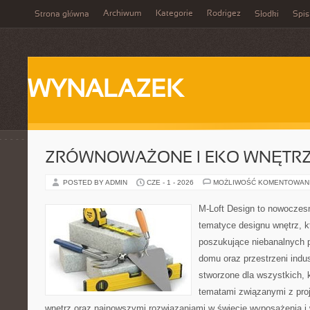
Archiwum
Kategorie
Rodrigez
Strona główna
Słodki
Spis
WYNALAZEK
ZRÓWNOWAŻONE I EKO WNĘTR
POSTED BY ADMIN
CZE - 1 - 2026
MOŻLIWOŚĆ KOMENTOWAN
M-Loft Design to nowoczes
tematyce designu wnętrz, kt
poszukujące niebanalnych 
domu oraz przestrzeni indus
stworzone dla wszystkich, k
tematami związanymi z pro
wnętrz oraz najnowszymi rozwiązaniami w świecie wyposażenia i 