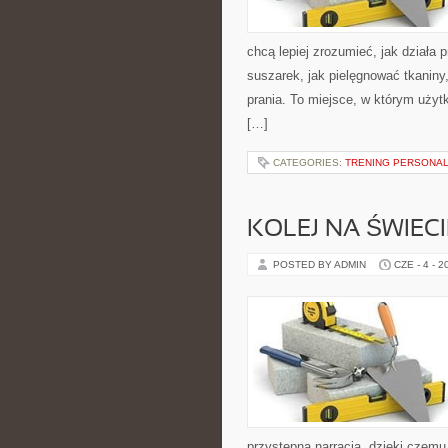
chcą lepiej zrozumieć, jak działa p
suszarek, jak pielęgnować tkaniny
prania. To miejsce, w którym użytk
[…]
CATEGORIES:
TRENING PERSONA
KOLEJ NA ŚWIECI
POSTED BY ADMIN
CZE - 4 - 2
przystępną narracją, dzięki czem