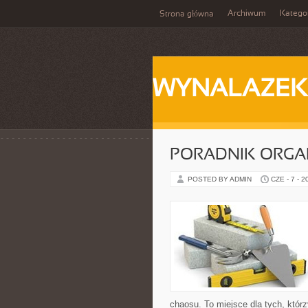
Archiwum
Katego
Strona główna
WYNALAZEK
PORADNIK ORGA
POSTED BY ADMIN
CZE - 7 - 2
chaosu. To miejsce dla tych, któr