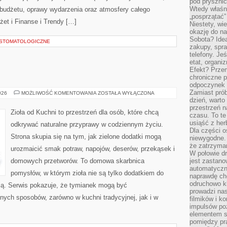
pod pryszni
Wtedy właśn
, budżetu, oprawy wydarzenia oraz atmosfery całego
„posprzątać”
żet i Finanse i Trendy […]
Niestety, wi
okazję do na
Sobota? Ide
A STOMATOLOGICZNE
zakupy, spr
telefony. Je
etat, organi
Efekt? Przem
chroniczne 
odpoczynek 
Zamiast pró
ZIOŁA
026
MOŻLIWOŚĆ KOMENTOWANIA
ZOSTAŁA WYŁĄCZONA
W
dzień, warto
KUCHNI
przestrzeń 
Zioła od Kuchni to przestrzeń dla osób, które chcą
czasu. To te
usiąść z her
odkrywać naturalne przyprawy w codziennym życiu.
Dla części o
Strona skupia się na tym, jak zielone dodatki mogą
niewygodne. 
że zatrzyma
urozmaicić smak potraw, napojów, deserów, przekąsek i
W połowie dr
domowych przetworów. To domowa skarbnica
jest zastano
automatyczn
pomysłów, w którym zioła nie są tylko dodatkiem do
naprawdę ch
odruchowo 
acją. Serwis pokazuje, że tymianek mogą być
prowadzi na
nych sposobów, zarówno w kuchni tradycyjnej, jak i w
filmików i 
impulsów po
elementem sz
pomiędzy pr