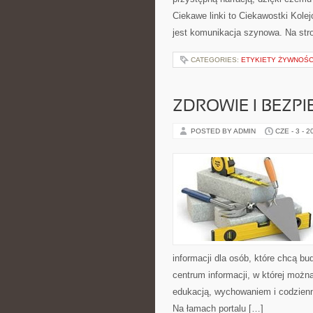
Ciekawe linki to Ciekawostki Kol
jest komunikacja szynowa. Na str
CATEGORIES:
ETYKIETY ŻYWNOŚC
ZDROWIE I BEZP
POSTED BY ADMIN
CZE - 3 - 2
informacji dla osób, które chcą b
centrum informacji, w której możn
edukacją, wychowaniem i codzien
Na łamach portalu […]