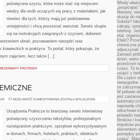
Wtedy właśn
poświęcona szyciu, która może stać się miejscem
„posprzątać”
wiedzy dla osób uczących się pracy z materiałami, jak
Niestety, wi
okazję do na
również dla tych, którzy mają już podstawowe
Sobota? Ide
umiejętności i chcą poszerzać warsztat. Serwis skupia
zakupy, spr
telefony. Je
się na instrukcjach związanych z szyciem, doborem
etat, organi
Efekt? Przem
tworzeniem ubrań, poznawaniem narzędzi oraz
chroniczne 
krawieckich w praktyce. To portal, który pokazuje, że
odpoczynek 
Zamiast pró
nnym zajęciem, lecz także […]
dzień, warto
przestrzeń 
czasu. To te
 REZERWATY PRZYRODY
usiąść z her
Dla części o
niewygodne. 
że zatrzyma
HEMICZNE
W połowie dr
jest zastano
CZYSZCZENIE
026
MOŻLIWOŚĆ KOMENTOWANIA
ZOSTAŁA WYŁĄCZONA
automatyczn
CHEMICZNE
naprawdę ch
odruchowo 
Urządzenia Pralnicze to branżowy serwis internetowy
prowadzi na
poświęcony czyszczeniu tekstyliów, profesjonalnym
filmików i 
impulsów po
rozwiązaniom pralniczym, sprzętowi wykorzystywanym
elementem sz
w domach, firmach, hotelach, pralniach, obiektach
pomiędzy pr
czasu”. Mara