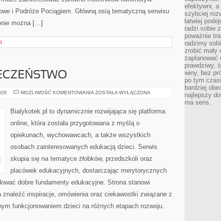
efektywni, a
ejowe i Podróże Pociągiem. Główną osią tematyczną serwisu
szybciej roz
łatwiej pode
onie można […]
radzi sobie 
poważnie tra
I
radzimy sob
zrobić mały 
zaplanować 
prawdziwy, 
winy, bez pr
IECZEŃSTWO
po tym czasi
bardziej obe
ZDROWIE
026
MOŻLIWOŚĆ KOMENTOWANIA
ZOSTAŁA WYŁĄCZONA
najlepszy d
I
ma sens.
BEZPIECZEŃSTWO
Bialykotek.pl to dynamicznie rozwijająca się platforma
online, która została przygotowana z myślą o
opiekunach, wychowawcach, a także wszystkich
osobach zainteresowanych edukacją dzieci. Serwis
skupia się na tematyce żłobków, przedszkoli oraz
placówek edukacyjnych, dostarczając merytorycznych
udować dobre fundamenty edukacyjne. Strona stanowi
a znaleźć inspiracje, omówienia oraz ciekawostki związane z
nym funkcjonowaniem dzieci na różnych etapach rozwoju.