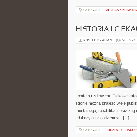
CATEGORIES:
MIEJSCA Z KLIMATE
HISTORIA I CIEK
POSTED BY ADMIN
CZE - 2 - 2
sportem i zdrowiem. Ciekawe kategor
stronie można znaleźć wiele publ
mentalnego, rehabilitacji oraz zag
edukacyjne z codziennym […]
CATEGORIES:
PORADY DLA TAKS