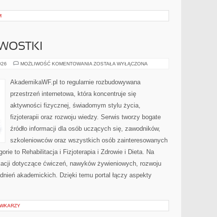
M
AWOSTKI
HISTORIA
026
MOŻLIWOŚĆ KOMENTOWANIA
ZOSTAŁA WYŁĄCZONA
I
CIEKAWOSTKI
AkademikaWF.pl to regularnie rozbudowywana
przestrzeń internetowa, która koncentruje się
aktywności fizycznej, świadomym stylu życia,
fizjoterapii oraz rozwoju wiedzy. Serwis tworzy bogate
źródło informacji dla osób uczących się, zawodników,
szkoleniowców oraz wszystkich osób zainteresowanych
ie to Rehabilitacja i Fizjoterapia i Zdrowie i Dieta. Na
ikacji dotyczące ćwiczeń, nawyków żywieniowych, rozwoju
adnień akademickich. Dzięki temu portal łączy aspekty
ÓWKARZY