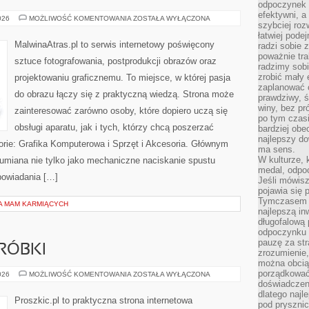
odpoczynek s
efektywni, a
ZAWÓD
026
MOŻLIWOŚĆ KOMENTOWANIA
ZOSTAŁA WYŁĄCZONA
szybciej roz
I
BIZNES
łatwiej pode
W
MalwinaAtras.pl to serwis internetowy poświęcony
radzi sobie 
FOTOGRAFII
poważnie tra
sztuce fotografowania, postprodukcji obrazów oraz
radzimy sob
zrobić mały 
projektowaniu graficznemu. To miejsce, w której pasja
zaplanować 
do obrazu łączy się z praktyczną wiedzą. Strona może
prawdziwy, 
winy, bez pr
zainteresować zarówno osoby, które dopiero uczą się
po tym czasi
obsługi aparatu, jak i tych, którzy chcą poszerzać
bardziej obe
najlepszy d
orie: Grafika Komputerowa i Sprzęt i Akcesoria. Głównym
ma sens.
W kulturze, 
ozumiana nie tylko jako mechaniczne naciskanie spustu
medal, odpoc
powiadania […]
Jeśli mówis
pojawia się 
Tymczasem w
LA MAM KARMIĄCYCH
najlepszą in
długofalową
odpoczynku 
pauzę za str
RÓBKI
zrozumienie,
można obcią
porządkować
NAPRAWY
026
MOŻLIWOŚĆ KOMENTOWANIA
ZOSTAŁA WYŁĄCZONA
I
doświadczen
PRZERÓBKI
dlatego naj
Proszkic.pl to praktyczna strona internetowa
pod pryszni