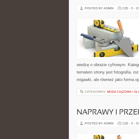
POSTED BY ADMIN
CZE - 5 - 2
wiedzę o obrazie cyfrowym. Kateg
tematem strony jest fotografia, r
migawki, ale również jako forma o
CATEGORIES:
MODA CIĄŻOWA I D
NAPRAWY I PRZE
POSTED BY ADMIN
CZE - 5 - 2