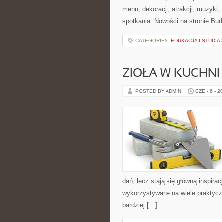
menu, dekoracji, atrakcji, muzyki
spotkania. Nowości na stronie Bud
CATEGORIES:
EDUKACJA I STUDI
ZIOŁA W KUCHNI
POSTED BY ADMIN
CZE - 6 - 2
dań, lecz stają się główną inspir
wykorzystywane na wiele praktycz
bardziej […]