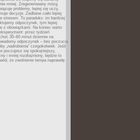
 nie mniej. Zregenerowany mózg
wiązuje problemy, lepiej się uczy,
jmuje decyzje. Zadbane ciało lepiej
ze stresem. To paradoks: im bardziej
ktujemy odpoczynek, tym lepiej
ie z obowiązkami. Na koniec warto
eksperyment: przez tydzień
choć 30–60 minut dziennie na
świadomy odpoczynek – bez poczucia
óby „nadrobienia” czegokolwiek. Jeśli
e poczujesz się spokojniejszy,
cny i mniej rozdrażniony, będzie to
owód, że zwolnienie tempa naprawdę