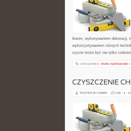
tkanin, wykonywaniem dekoracji, 
wykorzystywaniem różnych technik 
szycie może być nie tylko codzie
CATEGORIES:
PARKI NARODOWE I
CZYSZCZENIE C
POSTED BY ADMIN
CZE - 4 - 2