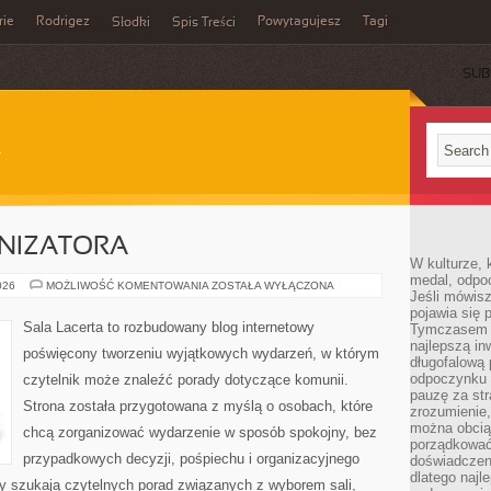
rie
Rodrigez
Powytagujesz
Tagi
Słodki
Spis Treści
SUB
NIZATORA
W kulturze, 
medal, odpoc
PORADNIK
026
MOŻLIWOŚĆ KOMENTOWANIA
ZOSTAŁA WYŁĄCZONA
Jeśli mówis
ORGANIZATORA
pojawia się 
Sala Lacerta to rozbudowany blog internetowy
Tymczasem w
najlepszą in
poświęcony tworzeniu wyjątkowych wydarzeń, w którym
długofalową
odpoczynku 
czytelnik może znaleźć porady dotyczące komunii.
pauzę za str
Strona została przygotowana z myślą o osobach, które
zrozumienie,
można obcią
chcą zorganizować wydarzenie w sposób spokojny, bez
porządkować
przypadkowych decyzji, pośpiechu i organizacyjnego
doświadczen
dlatego naj
zy szukają czytelnych porad związanych z wyborem sali,