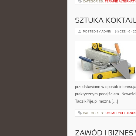
CATEGORIES:
TERAPIE ALTERNATY
SZTUKA KOKTAJL
POSTED BY ADMIN
CZE - 6 - 2
przedstawiane w sposób interesują
praktycznym podejściem. Nowości n
TadzikPije.pl można […]
CATEGORIES:
KOSMETYKI LUKSU
ZAWÓD I BIZNES