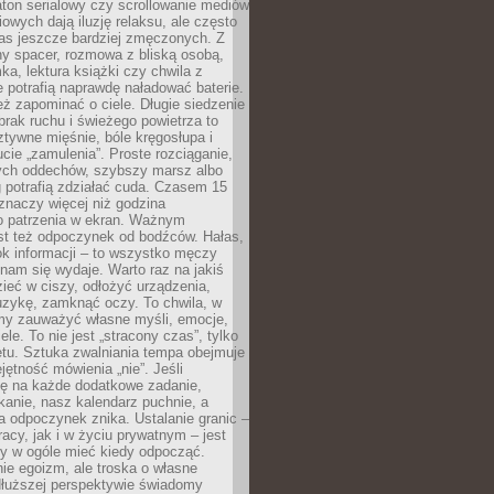
ton serialowy czy scrollowanie mediów
owych dają iluzję relaksu, ale często
nas jeszcze bardziej zmęczonych. Z
ny spacer, rozmowa z bliską osobą,
ka, lektura książki czy chwila z
 potrafią naprawdę naładować baterie.
ż zapominać o ciele. Długie siedzenie
 brak ruchu i świeżego powietrza to
ztywne mięśnie, bóle kręgosłupa i
cie „zamulenia”. Proste rozciąganie,
zych oddechów, szybszy marsz albo
ng potrafią zdziałać cuda. Czasem 15
znaczy więcej niż godzina
 patrzenia w ekran. Ważnym
st też odpoczynek od bodźców. Hałas,
łok informacji – to wszystko męczy
ż nam się wydaje. Warto raz na jakiś
ieć w ciszy, odłożyć urządzenia,
zykę, zamknąć oczy. To chwila, w
my zauważyć własne myśli, emocje,
ele. To nie jest „stracony czas”, tylko
tu. Sztuka zwalniania tempa obejmuje
jętność mówienia „nie”. Jeśli
ę na każde dodatkowe zadanie,
tkanie, nasz kalendarz puchnie, a
a odpoczynek znika. Ustalanie granic –
acy, jak i w życiu prywatnym – jest
by w ogóle mieć kiedy odpocząć.
ie egoizm, ale troska o własne
dłuższej perspektywie świadomy