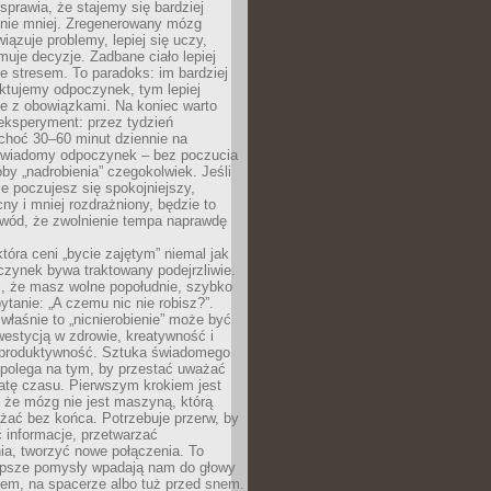
prawia, że stajemy się bardziej
 nie mniej. Zregenerowany mózg
wiązuje problemy, lepiej się uczy,
jmuje decyzje. Zadbane ciało lepiej
ze stresem. To paradoks: im bardziej
ktujemy odpoczynek, tym lepiej
ie z obowiązkami. Na koniec warto
eksperyment: przez tydzień
choć 30–60 minut dziennie na
świadomy odpoczynek – bez poczucia
óby „nadrobienia” czegokolwiek. Jeśli
e poczujesz się spokojniejszy,
cny i mniej rozdrażniony, będzie to
owód, że zwolnienie tempa naprawdę
która ceni „bycie zajętym” niemal jak
zynek bywa traktowany podejrzliwie.
z, że masz wolne popołudnie, szybko
pytanie: „A czemu nic nie robisz?”.
łaśnie to „nicnierobienie” może być
westycją w zdrowie, kreatywność i
 produktywność. Sztuka świadomego
polega na tym, by przestać uważać
atę czasu. Pierwszym krokiem jest
 że mózg nie jest maszyną, którą
żać bez końca. Potrzebuje przerw, by
 informacje, przetwarzać
ia, tworzyć nowe połączenia. To
lepsze pomysły wpadają nam do głowy
cem, na spacerze albo tuż przed snem.