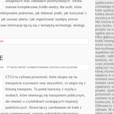
usługowych oraz zakładach przemysłowych. Strona
społeczności
zostawiają 
stanowi kompleksowe źródło wiedzy dla osób, które
kolei spokoj
rofesjonalne pralnictwo, jak dobierać pralki, jak korzystać z
krótka drzem
muzyką w tle
, jak usuwać plamy i jak organizować wydajny proces
Nie można te
owe informacje łączą się z tematyką technologii, ekologii,
przy biurku,
przepis na s
ogólne poczu
kilka głębs
krótki treni
LNY
minut ruchu 
bezmyślnego
aspektem je
światło, nat
E
bardziej, ni
czas posiedz
KOLEJ
wyłączyć mu
026
MOŻLIWOŚĆ KOMENTOWANIA
ZOSTAŁA WYŁĄCZONA
NA
której może
ŚWIECIE
napięcia w ci
CTCU to cyfrowa przestrzeń, które skupia się na
moment rese
również umie
transporcie szynowym oraz wszystkim, co wiąże się z
zgadzamy si
historią transportu. To portal tworzony z myślą o
projekt, spo
przestrzeń n
osobach, które interesują się transportem publicznym,
zarówno w pr
ale również o czytelnikach szukających inspiracji
konieczne, 
Odmowa to n
podróżniczych. Strona łączy zamiłowanie do kolei z
zdrowie. W 
odpoczynek s
u może zainteresować zarówno miłośników lokomotyw.