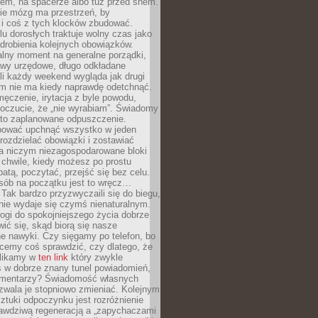
cem, na spacerze albo tuż przed snem.
ie mózg ma przestrzeń, by
 i coś z tych klocków zbudować.
elu dorosłych traktuje wolny czas jako
drobienia kolejnych obowiązków.
alny moment na generalne porządki,
awy urzędowe, długo odkładane
śli każdy weekend wygląda jak drugi
zm nie ma kiedy naprawdę odetchnąć.
ęczenie, irytacja z byle powodu,
poczucie, że „nie wyrabiam”. Świadomy
to zaplanowane odpuszczenie.
bować upchnąć wszystko w jeden
 rozdzielać obowiązki i zostawiać
na niczym niezagospodarowane bloki
 chwile, kiedy możesz po prostu
batą, poczytać, przejść się bez celu.
sób na początku jest to wręcz…
Tak bardzo przyzwyczaili się do biegu,
nie wydaje się czymś nienaturalnym.
ogi do spokojniejszego życia dobrze
wić się, skąd biorą się nasze
e nawyki. Czy sięgamy po telefon, bo
cemy coś sprawdzić, czy dlatego, że
klikamy w
ten link
który zwykle
s w dobrze znany tunel powiadomień,
komentarzy? Świadomość własnych
zwala je stopniowo zmieniać. Kolejnym
tuki odpoczynku jest rozróżnienie
awdziwą regeneracją a „zapychaczami