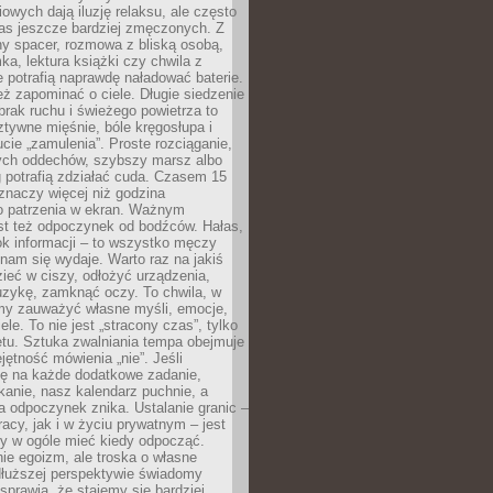
owych dają iluzję relaksu, ale często
nas jeszcze bardziej zmęczonych. Z
ny spacer, rozmowa z bliską osobą,
ka, lektura książki czy chwila z
 potrafią naprawdę naładować baterie.
ż zapominać o ciele. Długie siedzenie
 brak ruchu i świeżego powietrza to
ztywne mięśnie, bóle kręgosłupa i
cie „zamulenia”. Proste rozciąganie,
zych oddechów, szybszy marsz albo
ng potrafią zdziałać cuda. Czasem 15
znaczy więcej niż godzina
 patrzenia w ekran. Ważnym
st też odpoczynek od bodźców. Hałas,
łok informacji – to wszystko męczy
ż nam się wydaje. Warto raz na jakiś
ieć w ciszy, odłożyć urządzenia,
zykę, zamknąć oczy. To chwila, w
my zauważyć własne myśli, emocje,
ele. To nie jest „stracony czas”, tylko
tu. Sztuka zwalniania tempa obejmuje
jętność mówienia „nie”. Jeśli
ę na każde dodatkowe zadanie,
tkanie, nasz kalendarz puchnie, a
a odpoczynek znika. Ustalanie granic –
acy, jak i w życiu prywatnym – jest
by w ogóle mieć kiedy odpocząć.
ie egoizm, ale troska o własne
dłuższej perspektywie świadomy
prawia, że stajemy się bardziej