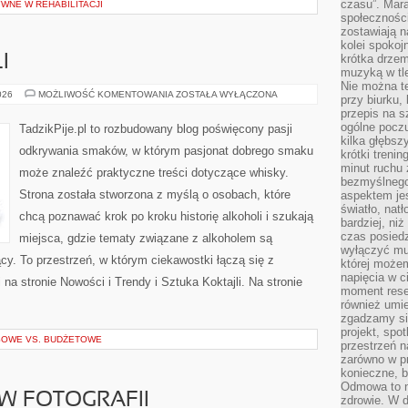
czasu”. Mara
WNE W REHABILITACJI
społeczności
zostawiają 
kolei spokoj
krótka drzem
I
muzyką w tle
Nie można te
SZTUKA
026
MOŻLIWOŚĆ KOMENTOWANIA
ZOSTAŁA WYŁĄCZONA
przy biurku,
KOKTAJLI
przepis na s
ogólne poczu
TadzikPije.pl to rozbudowany blog poświęcony pasji
kilka głębs
odkrywania smaków, w którym pasjonat dobrego smaku
krótki treni
minut ruchu 
może znaleźć praktyczne treści dotyczące whisky.
bezmyślnego
Strona została stworzona z myślą o osobach, które
aspektem je
światło, nat
chcą poznawać krok po kroku historię alkoholi i szukają
bardziej, ni
czas posiedz
miejsca, gdzie tematy związane z alkoholem są
wyłączyć mu
cy. To przestrzeń, w którym ciekawostki łączą się z
której może
napięcia w ci
a stronie Nowości i Trendy i Sztuka Koktajli. Na stronie
moment rese
również umie
zgadzamy si
projekt, spo
SOWE VS. BUDŻETOWE
przestrzeń n
zarówno w pr
konieczne, 
Odmowa to n
 W FOTOGRAFII
zdrowie. W 