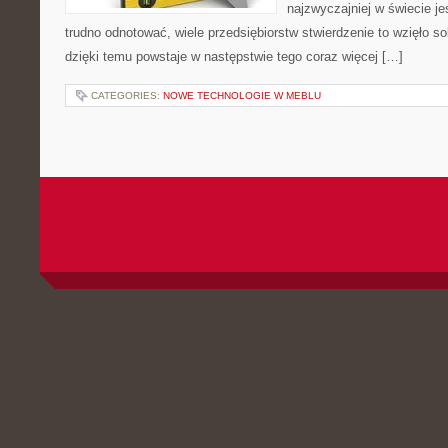
najzwyczajniej w świecie je
trudno odnotować, wiele przedsiębiorstw stwierdzenie to wzięło so
dzięki temu powstaje w następstwie tego coraz więcej […]
CATEGORIES:
NOWE TECHNOLOGIE W MEBLU