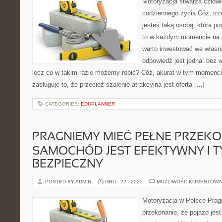
Motoryzacja stwarza człow
codziennego życia Cóż, trz
jesteś taką osobą, która po
to w każdym momencie na 
warto inwestować we własną 
odpowiedź jest jedna: bez w
lecz co w takim razie możemy robić? Cóż, akurat w tym momenc
zasługuje to, że przecież szalenie atrakcyjna jest oferta […]
CATEGORIES:
EDUPLANNER
PRAGNIEMY MIEĆ PEŁNE PRZEKO
SAMOCHÓD JEST EFEKTYWNY I 
BEZPIECZNY
POSTED BY ADMIN
GRU - 22 - 2025
MOŻLIWOŚĆ KOMENTOWA
Motoryzacja w Polsce Prag
przekonanie, że pojazd jes