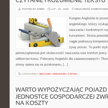
CZYTANIE I ROZUMIENIE TEKSTU
POSTED BY ADMIN
LUT - 19 - 2026
MOŻLIWOŚĆ KOMENTOWA
Kongres Anglistów to przest
angielskiego, którzy szuka
nauczania i konkretnych ro
kursantami. Strona powstał
ciągle podnoszą kompetencj
żywy proces. To punkt styku
pierwszoplanowa jest skuteczność nauczania oraz komfort pracy 
odbiorców kursu. Polecamy Angielski dla zaawansowanych i Tłumac
strony opiera się na przekonaniu, […]
CATEGORIES:
REKLAMY I BROSZURY Z EPOKI
WARTO WYPOŻYCZAJĄC POJAZD
JEDNOSTCE GOSPODARCZEJ ZW
NA KOSZTY