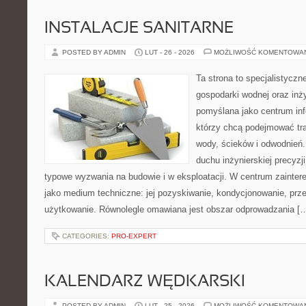
INSTALACJE SANITARNE
POSTED BY ADMIN
LUT - 26 - 2026
MOŻLIWOŚĆ KOMENTOWA
Ta strona to specjalistyc
gospodarki wodnej oraz inży
pomyślana jako centrum info
którzy chcą podejmować tra
wody, ścieków i odwodnień
duchu inżynierskiej precyzji
typowe wyzwania na budowie i w eksploatacji. W centrum zainter
jako medium techniczne: jej pozyskiwanie, kondycjonowanie, prz
użytkowanie. Równolegle omawiana jest obszar odprowadzania [
CATEGORIES:
PRO-EXPERT
KALENDARZ WĘDKARSKI
POSTED BY ADMIN
LUT - 25 - 2026
MOŻLIWOŚĆ KOMENTOWA