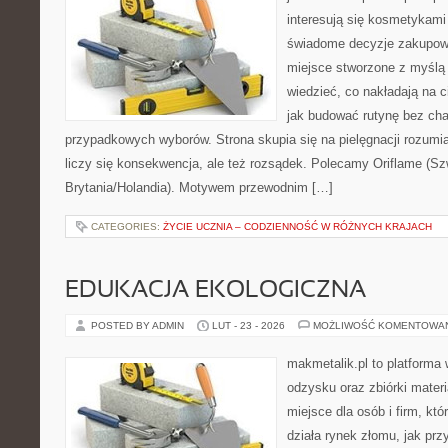
interesują się kosmetykami
świadome decyzje zakupowe
miejsce stworzone z myślą o
wiedzieć, co nakładają na cia
jak budować rutynę bez ch
przypadkowych wyborów. Strona skupia się na pielęgnacji rozumi
liczy się konsekwencja, ale też rozsądek. Polecamy Oriflame (Szw
Brytania/Holandia). Motywem przewodnim […]
CATEGORIES:
ŻYCIE UCZNIA – CODZIENNOŚĆ W RÓŻNYCH KRAJACH
EDUKACJA EKOLOGICZNA
POSTED BY ADMIN
LUT - 23 - 2026
MOŻLIWOŚĆ KOMENTOWA
makmetalik.pl to platforma
odzysku oraz zbiórki materi
miejsce dla osób i firm, któ
działa rynek złomu, jak pr