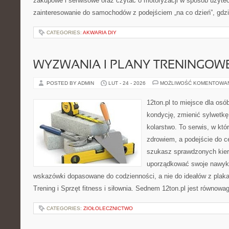
zakupowe i serwisowe oraz czytać o motoryzacji w sposób użytec
zainteresowanie do samochodów z podejściem „na co dzień”, gdzie 
CATEGORIES:
AKWARIA DIY
WYZWANIA I PLANY TRENINGOW
POSTED BY ADMIN
LUT - 24 - 2026
MOŻLIWOŚĆ KOMENTOWA
12ton.pl to miejsce dla os
kondycję, zmienić sylwetkę
kolarstwo. To serwis, w któ
zdrowiem, a podejście do ce
szukasz sprawdzonych kier
uporządkować swoje nawyki,
wskazówki dopasowane do codzienności, a nie do ideałów z plakat
Trening i Sprzęt fitness i siłownia. Sednem 12ton.pl jest równow
CATEGORIES:
ZIOŁOLECZNICTWO