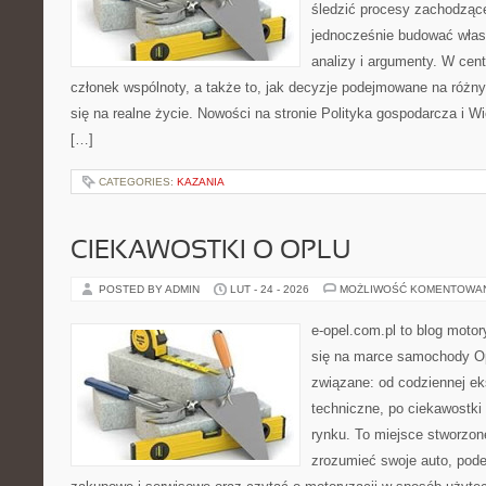
śledzić procesy zachodzące
jednocześnie budować włas
analizy i argumenty. W cen
członek wspólnoty, a także to, jak decyzje podejmowane na różn
się na realne życie. Nowości na stronie Polityka gospodarcza i W
[…]
CATEGORIES:
KAZANIA
CIEKAWOSTKI O OPLU
POSTED BY ADMIN
LUT - 24 - 2026
MOŻLIWOŚĆ KOMENTOWA
e-opel.com.pl to blog motor
się na marce samochody Op
związane: od codziennej eks
techniczne, po ciekawostki
rynku. To miejsce stworzone
zrozumieć swoje auto, pode