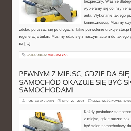
bezpieczny. Właśnie dlateg
wybieramy się do inżynieria
auta. Wykonanie takiego prz
koniecznością. Musimy uzy
zdołać poruszać się po drogach. Takie pozwolenie drukuje stacja 
regeneracja turbin. Musimy udać się z naszym autem do takiego
na […]
CATEGORIES:
MATEMATYKA
PEWNYM Z MIEJSC, GDZIE DA SIĘ
SAMOCHÓD OKAZUJE SIĘ BYĆ S
SAMOCHODAMI
POSTED BY ADMIN
GRU - 22 - 2025
MOŻLIWOŚĆ KOMENTOWA
Każdy posiadacz samocho
z miejsc, gdzie można zak
być salon samochodowy dan