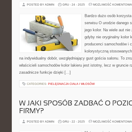
POSTED BY ADMIN
GRU - 24 - 2025
MOŻLIWOŚĆ KOMENTOWA
Bardzo dużo osób korzysta
serwisu O urodzie danego 
jego kolor. Na wiele aut ni
gdyby nie oryginalny kolor 
producenci samochodów i ci
kolorystyczną stosowanych 
na indywidualny dobór, uwzględniający gust gościa salonu. To zroz
właścicieli samochodów kolor lakieru jest istotny, lecz w gruncie r
zasadnicze funkcje dzięki […]
CATEGORIES:
PIELĘGNACJA CIAŁA I WŁOSÓW
W JAKI SPOSÓB ZADBAĆ O POZI
FIRMY?
POSTED BY ADMIN
GRU - 22 - 2025
MOŻLIWOŚĆ KOMENTOWA