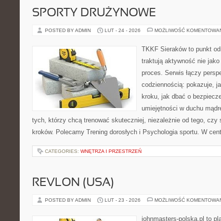
SPORTY DRUŻYNOWE
POSTED BY ADMIN
LUT - 24 - 2026
MOŻLIWOŚĆ KOMENTOWA
TKKF Sieraków to punkt odn
traktują aktywność nie jako
proces. Serwis łączy pers
codziennością: pokazuje, j
kroku, jak dbać o bezpiecze
umiejętności w duchu mądre
tych, którzy chcą trenować skuteczniej, niezależnie od tego, czy
kroków. Polecamy Trening dorosłych i Psychologia sportu. W cent
CATEGORIES:
WNĘTRZA I PRZESTRZEŃ
REVLON (USA)
POSTED BY ADMIN
LUT - 23 - 2026
MOŻLIWOŚĆ KOMENTOWA
johnmasters-polska.pl to pl