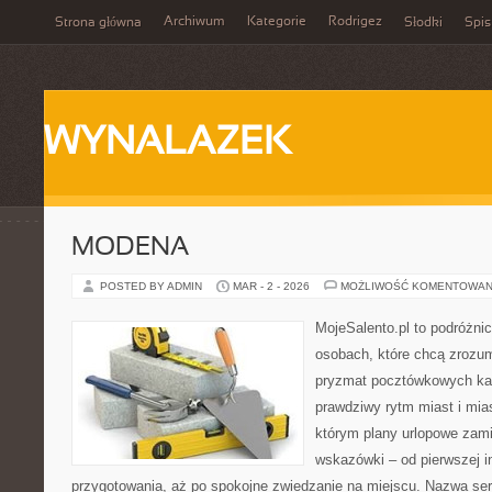
Archiwum
Kategorie
Rodrigez
Strona główna
Słodki
Spis
WYNALAZEK
MODENA
POSTED BY ADMIN
MAR - 2 - 2026
MOŻLIWOŚĆ KOMENTOWAN
MojeSalento.pl to podróżni
osobach, które chcą zrozum
pryzmat pocztówkowych kad
prawdziwy rytm miast i mia
którym plany urlopowe zami
wskazówki – od pierwszej in
przygotowania, aż po spokojne zwiedzanie na miejscu. Nazwa se