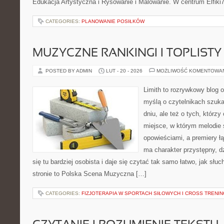
Edukacja Artystyczna i Rysowanie i Malowanie. W centrum Elfiki7
CATEGORIES:
PLANOWANIE POSIŁKÓW
MUZYCZNE RANKINGI I TOPLISTY
POSTED BY ADMIN
LUT - 20 - 2026
MOŻLIWOŚĆ KOMENTOWA
Limith to rozrywkowy blog 
myślą o czytelnikach szuk
dniu, ale też o tych, którz
miejsce, w którym melodie 
opowieściami, a premiery ł
ma charakter przystępny, 
się tu bardziej osobista i daje się czytać tak samo łatwo, jak słu
stronie to Polska Scena Muzyczna […]
CATEGORIES:
FIZJOTERAPIA W SPORTACH SIŁOWYCH I CROSS TRENI