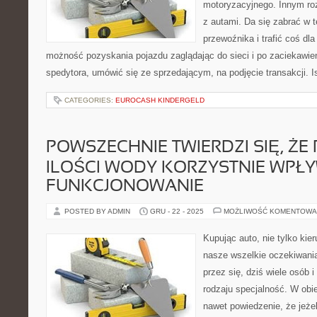
motoryzacyjnego. Innym roz
z autami. Da się zabrać w 
przewoźnika i trafić coś dla 
możność pozyskania pojazdu zaglądając do sieci i po zaciekawieni
spedytora, umówić się ze sprzedającym, na podjęcie transakcji. Is
CATEGORIES:
EUROCASH KINDERGELD
POWSZECHNIE TWIERDZI SIĘ, ŻE 
ILOŚCI WODY KORZYSTNIE WPŁ
FUNKCJONOWANIE
POSTED BY ADMIN
GRU - 22 - 2025
MOŻLIWOŚĆ KOMENTOWA
Kupując auto, nie tylko kie
nasze wszelkie oczekiwani
przez się, dziś wiele osób 
rodzaju specjalność. W obie
nawet powiedzenie, że jeżel