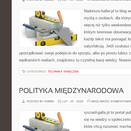
Nadorsze-haller.pl to blog w
myślą o osobach, dla któr
więcej niż tylko weekendo
którym terenowe obserwacje
każdy tekst ma pomagać ło
satysfakcją. Jeśli szukasz 
uporządkować swoje podejście do sprzętu, albo po prostu lubisz c
wędkarskich realiach, znajdziesz tu czytelną bazę wiedzy. Nowośc
CATEGORIES:
TECHNIKA TANECZNA
POLITYKA MIĘDZYNARODOWA
POSTED BY ADMIN
LUT - 25 - 2026
MOŻLIWOŚĆ KOMENTOWA
ryszard-galla.pl to portal p
się na wiedzy o społeczeńst
które chcą rozumieć mecha