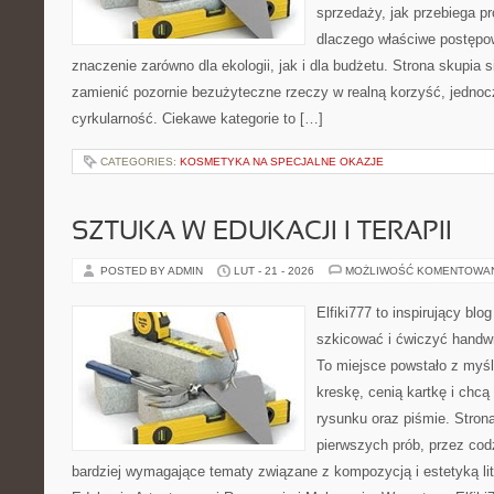
sprzedaży, jak przebiega pr
dlaczego właściwe postęp
znaczenie zarówno dla ekologii, jak i dla budżetu. Strona skupia s
zamienić pozornie bezużyteczne rzeczy w realną korzyść, jednoc
cyrkularność. Ciekawe kategorie to […]
CATEGORIES:
KOSMETYKA NA SPECJALNE OKAZJE
SZTUKA W EDUKACJI I TERAPII
POSTED BY ADMIN
LUT - 21 - 2026
MOŻLIWOŚĆ KOMENTOWA
Elfiki777 to inspirujący blo
szkicować i ćwiczyć handwr
To miejsce powstało z myśl
kreskę, cenią kartkę i chc
rysunku oraz piśmie. Stron
pierwszych prób, przez cod
bardziej wymagające tematy związane z kompozycją i estetyką lit