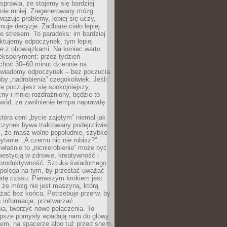
prawia, że stajemy się bardziej
 nie mniej. Zregenerowany mózg
wiązuje problemy, lepiej się uczy,
jmuje decyzje. Zadbane ciało lepiej
ze stresem. To paradoks: im bardziej
ktujemy odpoczynek, tym lepiej
ie z obowiązkami. Na koniec warto
eksperyment: przez tydzień
choć 30–60 minut dziennie na
świadomy odpoczynek – bez poczucia
óby „nadrobienia” czegokolwiek. Jeśli
e poczujesz się spokojniejszy,
cny i mniej rozdrażniony, będzie to
owód, że zwolnienie tempa naprawdę
która ceni „bycie zajętym” niemal jak
zynek bywa traktowany podejrzliwie.
z, że masz wolne popołudnie, szybko
pytanie: „A czemu nic nie robisz?”.
łaśnie to „nicnierobienie” może być
westycją w zdrowie, kreatywność i
 produktywność. Sztuka świadomego
polega na tym, by przestać uważać
atę czasu. Pierwszym krokiem jest
 że mózg nie jest maszyną, którą
żać bez końca. Potrzebuje przerw, by
 informacje, przetwarzać
ia, tworzyć nowe połączenia. To
lepsze pomysły wpadają nam do głowy
cem, na spacerze albo tuż przed snem.