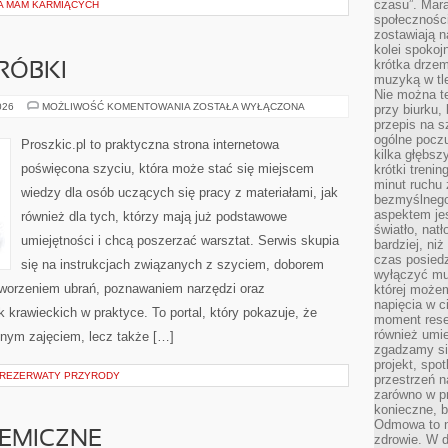
czasu”. Mara
LA MAM KARMIĄCYCH
społeczności
zostawiają 
kolei spokoj
krótka drzem
RÓBKI
muzyką w tle
Nie można te
NAPRAWY
026
MOŻLIWOŚĆ KOMENTOWANIA
ZOSTAŁA WYŁĄCZONA
przy biurku,
I
przepis na s
PRZERÓBKI
ogólne poczu
Proszkic.pl to praktyczna strona internetowa
kilka głębs
poświęcona szyciu, która może stać się miejscem
krótki treni
minut ruchu 
wiedzy dla osób uczących się pracy z materiałami, jak
bezmyślnego
aspektem je
również dla tych, którzy mają już podstawowe
światło, nat
umiejętności i chcą poszerzać warsztat. Serwis skupia
bardziej, ni
czas posiedz
się na instrukcjach związanych z szyciem, doborem
wyłączyć mu
tworzeniem ubrań, poznawaniem narzędzi oraz
której może
napięcia w ci
krawieckich w praktyce. To portal, który pokazuje, że
moment rese
również umie
nnym zajęciem, lecz także […]
zgadzamy si
projekt, spo
 REZERWATY PRZYRODY
przestrzeń n
zarówno w pr
konieczne, 
Odmowa to n
HEMICZNE
zdrowie. W 