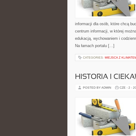
informacji dla osób, które chcą b
centrum informacji, w której możn
edukacją, wychowaniem i codzien
Na łamach portalu […]
CATEGORIES:
MIEJSCA Z KLIMATE
HISTORIA I CIEK
POSTED BY ADMIN
CZE - 2 - 2