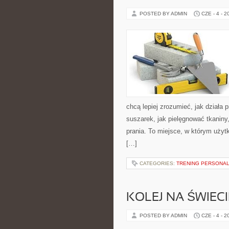
POSTED BY ADMIN
CZE - 4 - 2
chcą lepiej zrozumieć, jak działa p
suszarek, jak pielęgnować tkaniny
prania. To miejsce, w którym użytk
[…]
CATEGORIES:
TRENING PERSONA
KOLEJ NA ŚWIECI
POSTED BY ADMIN
CZE - 4 - 2