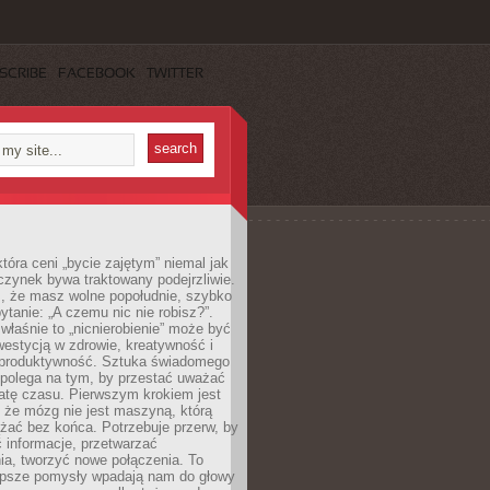
SCRIBE
FACEBOOK
TWITTER
która ceni „bycie zajętym” niemal jak
zynek bywa traktowany podejrzliwie.
z, że masz wolne popołudnie, szybko
pytanie: „A czemu nic nie robisz?”.
łaśnie to „nicnierobienie” może być
westycją w zdrowie, kreatywność i
 produktywność. Sztuka świadomego
polega na tym, by przestać uważać
atę czasu. Pierwszym krokiem jest
 że mózg nie jest maszyną, którą
żać bez końca. Potrzebuje przerw, by
 informacje, przetwarzać
ia, tworzyć nowe połączenia. To
lepsze pomysły wpadają nam do głowy