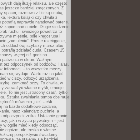
owych dają iluzję relaksu, ale często
nas jeszcze bardziej zmęczonych. Z
ny spacer, rozmowa z bliską osobą,
ka, lektura książki czy chwila z
 potrafią naprawdę naładować baterie.
ż zapominać o ciele. Długie siedzenie
 brak ruchu i świeżego powietrza to
ztywne mięśnie, bóle kręgosłupa i
cie „zamulenia”. Proste rozciąganie,
zych oddechów, szybszy marsz albo
ng potrafią zdziałać cuda. Czasem 15
znaczy więcej niż godzina
 patrzenia w ekran. Ważnym
st też odpoczynek od bodźców. Hałas,
łok informacji – to wszystko męczy
ż nam się wydaje. Warto raz na jakiś
ieć w ciszy, odłożyć urządzenia,
zykę, zamknąć oczy. To chwila, w
my zauważyć własne myśli, emocje,
ele. To nie jest „stracony czas”, tylko
tu. Sztuka zwalniania tempa obejmuje
jętność mówienia „nie”. Jeśli
ę na każde dodatkowe zadanie,
tkanie, nasz kalendarz puchnie, a
a odpoczynek znika. Ustalanie granic –
acy, jak i w życiu prywatnym – jest
by w ogóle mieć kiedy odpocząć.
ie egoizm, ale troska o własne
dłuższej perspektywie świadomy
prawia, że stajemy się bardziej