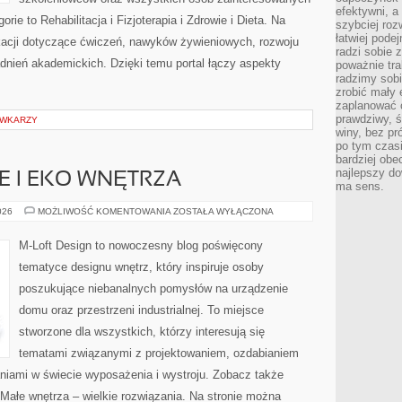
efektywni, a
ie to Rehabilitacja i Fizjoterapia i Zdrowie i Dieta. Na
szybciej roz
łatwiej pode
ikacji dotyczące ćwiczeń, nawyków żywieniowych, rozwoju
radzi sobie 
adnień akademickich. Dzięki temu portal łączy aspekty
poważnie tra
radzimy sob
zrobić mały 
zaplanować 
prawdziwy, 
ÓWKARZY
winy, bez pr
po tym czasi
bardziej obe
najlepszy d
 I EKO WNĘTRZA
ma sens.
ZRÓWNOWAŻONE
026
MOŻLIWOŚĆ KOMENTOWANIA
ZOSTAŁA WYŁĄCZONA
I
EKO
WNĘTRZA
M-Loft Design to nowoczesny blog poświęcony
tematyce designu wnętrz, który inspiruje osoby
poszukujące niebanalnych pomysłów na urządzenie
domu oraz przestrzeni industrialnej. To miejsce
stworzone dla wszystkich, którzy interesują się
tematami związanymi z projektowaniem, ozdabianiem
niami w świecie wyposażenia i wystroju. Zobacz także
 Małe wnętrza – wielkie rozwiązania. Na stronie można