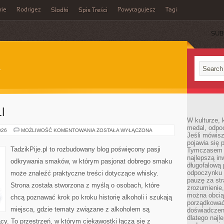
rie
Rodrigez
Powytagujesz
Tagi
Słodki
Spis Treści
SUB
I
W kulturze, 
medal, odpoc
SZTUKA
026
MOŻLIWOŚĆ KOMENTOWANIA
ZOSTAŁA WYŁĄCZONA
Jeśli mówis
KOKTAJLI
pojawia się 
TadzikPije.pl to rozbudowany blog poświęcony pasji
Tymczasem w
najlepszą in
odkrywania smaków, w którym pasjonat dobrego smaku
długofalową
odpoczynku 
może znaleźć praktyczne treści dotyczące whisky.
pauzę za str
Strona została stworzona z myślą o osobach, które
zrozumienie,
można obcią
chcą poznawać krok po kroku historię alkoholi i szukają
porządkować
miejsca, gdzie tematy związane z alkoholem są
doświadczen
dlatego naj
cy. To przestrzeń, w którym ciekawostki łączą się z