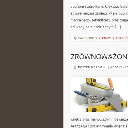
sportem i zdrowiem. Ciekawe kategor
stronie można znaleźć wiele publ
mentalnego, rehabilitacji oraz zag
edukacyjne z codziennym […]
CATEGORIES:
PORADY DLA TAKS
ZRÓWNOWAŻONE
POSTED BY ADMIN
CZE - 1 - 2
wnętrz oraz najnowszymi rozwiąza
Aranżacja i projektowanie wnętrz i