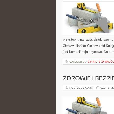
przystępną narracją, dzięki czem
Ciekawe linki to Ciekawostki Kol
jest komunikacja szynowa. Na str
CATEGORIES:
ETYKIETY ŻYWNOŚC
ZDROWIE I BEZP
POSTED BY ADMIN
CZE - 3 - 2