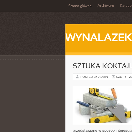
Archiwum
Katego
Strona główna
WYNALAZEK
SZTUKA KOKTAJL
POSTED BY ADMIN
CZE - 6 - 2
przedstawiane w sposób interesują