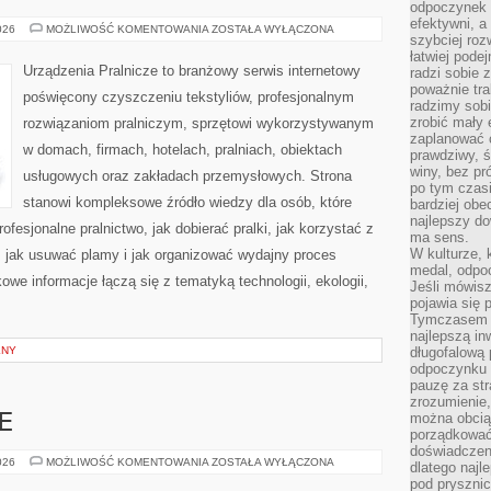
odpoczynek s
efektywni, a
CZYSZCZENIE
026
MOŻLIWOŚĆ KOMENTOWANIA
ZOSTAŁA WYŁĄCZONA
szybciej roz
CHEMICZNE
łatwiej pode
Urządzenia Pralnicze to branżowy serwis internetowy
radzi sobie 
poważnie tra
poświęcony czyszczeniu tekstyliów, profesjonalnym
radzimy sob
zrobić mały 
rozwiązaniom pralniczym, sprzętowi wykorzystywanym
zaplanować 
w domach, firmach, hotelach, pralniach, obiektach
prawdziwy, 
winy, bez pr
usługowych oraz zakładach przemysłowych. Strona
po tym czasi
stanowi kompleksowe źródło wiedzy dla osób, które
bardziej obe
najlepszy d
rofesjonalne pralnictwo, jak dobierać pralki, jak korzystać z
ma sens.
W kulturze, 
, jak usuwać plamy i jak organizować wydajny proces
medal, odpoc
owe informacje łączą się z tematyką technologii, ekologii,
Jeśli mówis
pojawia się 
Tymczasem w
najlepszą in
LNY
długofalową
odpoczynku 
pauzę za str
zrozumienie,
można obcią
E
porządkować
doświadczen
KOLEJ
026
MOŻLIWOŚĆ KOMENTOWANIA
ZOSTAŁA WYŁĄCZONA
dlatego naj
NA
pod pryszni
ŚWIECIE