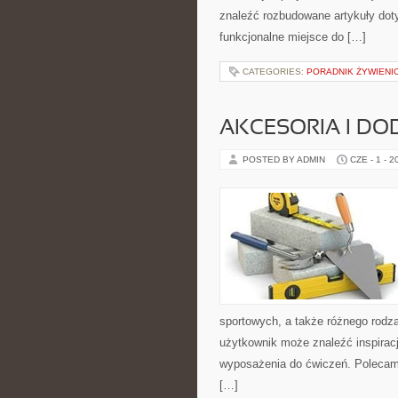
znaleźć rozbudowane artykuły dot
funkcjonalne miejsce do […]
CATEGORIES:
PORADNIK ŻYWIENI
AKCESORIA I DO
POSTED BY ADMIN
CZE - 1 - 2
sportowych, a także różnego rodzaj
użytkownik może znaleźć inspira
wyposażenia do ćwiczeń. Polecam T
[…]