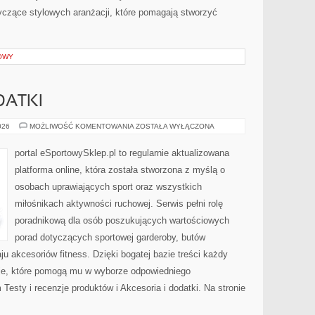
yczące stylowych aranżacji, które pomagają stworzyć
OWY
DATKI
AKCESORIA
026
MOŻLIWOŚĆ KOMENTOWANIA
ZOSTAŁA WYŁĄCZONA
I
DODATKI
portal eSportowySklep.pl to regularnie aktualizowana
platforma online, która została stworzona z myślą o
osobach uprawiających sport oraz wszystkich
miłośnikach aktywności ruchowej. Serwis pełni rolę
poradnikową dla osób poszukujących wartościowych
porad dotyczących sportowej garderoby, butów
u akcesoriów fitness. Dzięki bogatej bazie treści każdy
cje, które pomogą mu w wyborze odpowiedniego
esty i recenzje produktów i Akcesoria i dodatki. Na stronie