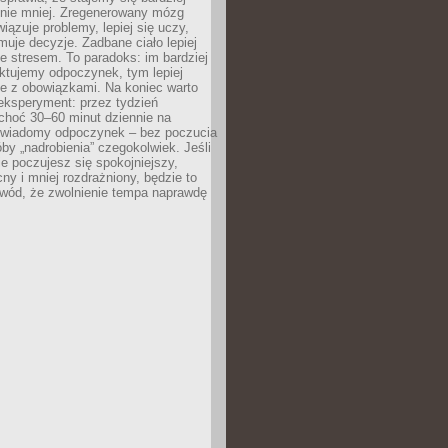
 nie mniej. Zregenerowany mózg
wiązuje problemy, lepiej się uczy,
jmuje decyzje. Zadbane ciało lepiej
ze stresem. To paradoks: im bardziej
ktujemy odpoczynek, tym lepiej
ie z obowiązkami. Na koniec warto
eksperyment: przez tydzień
choć 30–60 minut dziennie na
świadomy odpoczynek – bez poczucia
óby „nadrobienia” czegokolwiek. Jeśli
e poczujesz się spokojniejszy,
cny i mniej rozdrażniony, będzie to
owód, że zwolnienie tempa naprawdę