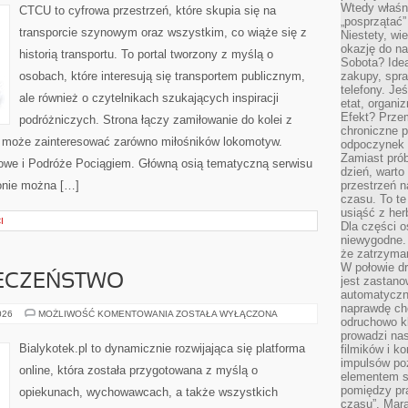
Wtedy właśn
CTCU to cyfrowa przestrzeń, które skupia się na
„posprzątać”
transporcie szynowym oraz wszystkim, co wiąże się z
Niestety, wi
okazję do na
historią transportu. To portal tworzony z myślą o
Sobota? Ide
osobach, które interesują się transportem publicznym,
zakupy, spr
telefony. Je
ale również o czytelnikach szukających inspiracji
etat, organi
Efekt? Przem
podróżniczych. Strona łączy zamiłowanie do kolei z
chroniczne 
u może zainteresować zarówno miłośników lokomotyw.
odpoczynek 
Zamiast pró
ejowe i Podróże Pociągiem. Główną osią tematyczną serwisu
dzień, warto
onie można […]
przestrzeń 
czasu. To te
usiąść z her
I
Dla części o
niewygodne. 
że zatrzyma
W połowie dr
IECZEŃSTWO
jest zastano
automatyczn
naprawdę ch
ZDROWIE
026
MOŻLIWOŚĆ KOMENTOWANIA
ZOSTAŁA WYŁĄCZONA
odruchowo 
I
BEZPIECZEŃSTWO
prowadzi na
Bialykotek.pl to dynamicznie rozwijająca się platforma
filmików i 
impulsów po
online, która została przygotowana z myślą o
elementem sz
pomiędzy pr
opiekunach, wychowawcach, a także wszystkich
czasu”. Mara