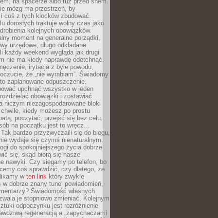
cem, na spacerze albo tuż przed snem.
ie mózg ma przestrzeń, by
 i coś z tych klocków zbudować.
elu dorosłych traktuje wolny czas jako
drobienia kolejnych obowiązków.
alny moment na generalne porządki,
awy urzędowe, długo odkładane
śli każdy weekend wygląda jak drugi
zm nie ma kiedy naprawdę odetchnąć.
ęczenie, irytacja z byle powodu,
poczucie, że „nie wyrabiam”. Świadomy
to zaplanowane odpuszczenie.
bować upchnąć wszystko w jeden
 rozdzielać obowiązki i zostawiać
na niczym niezagospodarowane bloki
 chwile, kiedy możesz po prostu
batą, poczytać, przejść się bez celu.
sób na początku jest to wręcz…
Tak bardzo przyzwyczaili się do biegu,
nie wydaje się czymś nienaturalnym.
ogi do spokojniejszego życia dobrze
wić się, skąd biorą się nasze
e nawyki. Czy sięgamy po telefon, bo
cemy coś sprawdzić, czy dlatego, że
klikamy w
ten link
który zwykle
s w dobrze znany tunel powiadomień,
komentarzy? Świadomość własnych
zwala je stopniowo zmieniać. Kolejnym
tuki odpoczynku jest rozróżnienie
awdziwą regeneracją a „zapychaczami