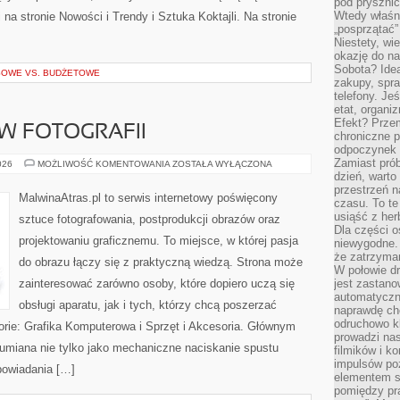
pod pryszni
Wtedy właśn
a stronie Nowości i Trendy i Sztuka Koktajli. Na stronie
„posprzątać”
Niestety, wi
okazję do na
Sobota? Ide
SOWE VS. BUDŻETOWE
zakupy, spr
telefony. Je
etat, organi
Efekt? Przem
 W FOTOGRAFII
chroniczne 
odpoczynek 
Zamiast pró
ZAWÓD
026
MOŻLIWOŚĆ KOMENTOWANIA
ZOSTAŁA WYŁĄCZONA
I
dzień, warto
BIZNES
przestrzeń 
W
MalwinaAtras.pl to serwis internetowy poświęcony
czasu. To te
FOTOGRAFII
usiąść z her
sztuce fotografowania, postprodukcji obrazów oraz
Dla części o
projektowaniu graficznemu. To miejsce, w której pasja
niewygodne. 
że zatrzyma
do obrazu łączy się z praktyczną wiedzą. Strona może
W połowie dr
zainteresować zarówno osoby, które dopiero uczą się
jest zastano
automatyczn
obsługi aparatu, jak i tych, którzy chcą poszerzać
naprawdę ch
odruchowo 
orie: Grafika Komputerowa i Sprzęt i Akcesoria. Głównym
prowadzi na
ozumiana nie tylko jako mechaniczne naciskanie spustu
filmików i 
impulsów po
powiadania […]
elementem sz
pomiędzy pr