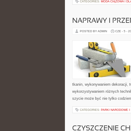
CATEGORIES:
MODA CIĄŻOWA I D
NAPRAWY I PRZE
POSTED BY ADMIN
CZE - 5 - 2
tkanin, wykonywaniem dekoracji, 
wykorzystywaniem różnych technik 
szycie może być nie tylko codzie
CATEGORIES:
PARKI NARODOWE I
CZYSZCZENIE C