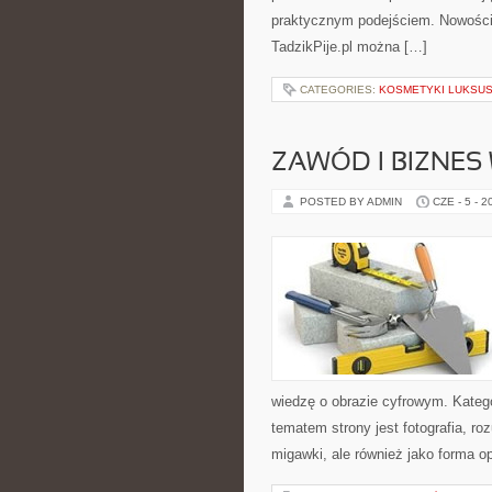
praktycznym podejściem. Nowości n
TadzikPije.pl można […]
CATEGORIES:
KOSMETYKI LUKSU
ZAWÓD I BIZNES
POSTED BY ADMIN
CZE - 5 - 2
wiedzę o obrazie cyfrowym. Kateg
tematem strony jest fotografia, r
migawki, ale również jako forma o