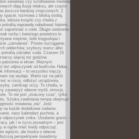
ton serialowy czy scrollowanie mediów
owych dają iluzję relaksu, ale często
nas jeszcze bardziej zmęczonych. Z
ny spacer, rozmowa z bliską osobą,
ka, lektura książki czy chwila z
 potrafią naprawdę naładować baterie.
ż zapominać o ciele. Długie siedzenie
 brak ruchu i świeżego powietrza to
ztywne mięśnie, bóle kręgosłupa i
cie „zamulenia”. Proste rozciąganie,
zych oddechów, szybszy marsz albo
ng potrafią zdziałać cuda. Czasem 15
znaczy więcej niż godzina
 patrzenia w ekran. Ważnym
st też odpoczynek od bodźców. Hałas,
łok informacji – to wszystko męczy
ż nam się wydaje. Warto raz na jakiś
ieć w ciszy, odłożyć urządzenia,
zykę, zamknąć oczy. To chwila, w
my zauważyć własne myśli, emocje,
ele. To nie jest „stracony czas”, tylko
tu. Sztuka zwalniania tempa obejmuje
jętność mówienia „nie”. Jeśli
ę na każde dodatkowe zadanie,
tkanie, nasz kalendarz puchnie, a
a odpoczynek znika. Ustalanie granic –
acy, jak i w życiu prywatnym – jest
by w ogóle mieć kiedy odpocząć.
ie egoizm, ale troska o własne
dłuższej perspektywie świadomy