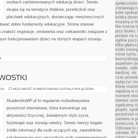
osobach zainteresowanych edukacją dzieci. Serwis
społeczności
zostawiają 
skupia się na tematyce żłobków, przedszkoli oraz
kolei spokoj
placówek edukacyjnych, dostarczając merytorycznych
krótka drzem
muzyką w tle
udować dobre fundamenty edukacyjne. Strona stanowi
Nie można te
przy biurku,
a znaleźć inspiracje, omówienia oraz ciekawostki związane z
przepis na s
nym funkcjonowaniem dzieci na różnych etapach rozwoju.
ogólne poczu
kilka głębs
krótki treni
minut ruchu 
bezmyślnego
M
aspektem je
światło, nat
bardziej, ni
AWOSTKI
czas posiedz
wyłączyć mu
której może
HISTORIA
026
MOŻLIWOŚĆ KOMENTOWANIA
ZOSTAŁA WYŁĄCZONA
napięcia w ci
I
moment rese
CIEKAWOSTKI
również umie
AkademikaWF.pl to regularnie rozbudowywana
zgadzamy si
przestrzeń internetowa, która koncentruje się
projekt, spo
przestrzeń n
aktywności fizycznej, świadomym stylu życia,
zarówno w pr
fizjoterapii oraz rozwoju wiedzy. Serwis tworzy bogate
konieczne, 
Odmowa to n
źródło informacji dla osób uczących się, zawodników,
zdrowie. W 
odpoczynek s
szkoleniowców oraz wszystkich osób zainteresowanych