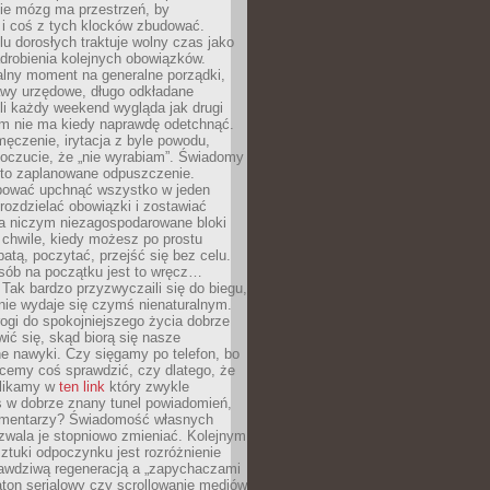
ie mózg ma przestrzeń, by
 i coś z tych klocków zbudować.
elu dorosłych traktuje wolny czas jako
drobienia kolejnych obowiązków.
alny moment na generalne porządki,
awy urzędowe, długo odkładane
śli każdy weekend wygląda jak drugi
zm nie ma kiedy naprawdę odetchnąć.
ęczenie, irytacja z byle powodu,
poczucie, że „nie wyrabiam”. Świadomy
to zaplanowane odpuszczenie.
bować upchnąć wszystko w jeden
 rozdzielać obowiązki i zostawiać
na niczym niezagospodarowane bloki
 chwile, kiedy możesz po prostu
batą, poczytać, przejść się bez celu.
sób na początku jest to wręcz…
Tak bardzo przyzwyczaili się do biegu,
nie wydaje się czymś nienaturalnym.
ogi do spokojniejszego życia dobrze
wić się, skąd biorą się nasze
e nawyki. Czy sięgamy po telefon, bo
cemy coś sprawdzić, czy dlatego, że
klikamy w
ten link
który zwykle
s w dobrze znany tunel powiadomień,
komentarzy? Świadomość własnych
zwala je stopniowo zmieniać. Kolejnym
tuki odpoczynku jest rozróżnienie
awdziwą regeneracją a „zapychaczami
ton serialowy czy scrollowanie mediów