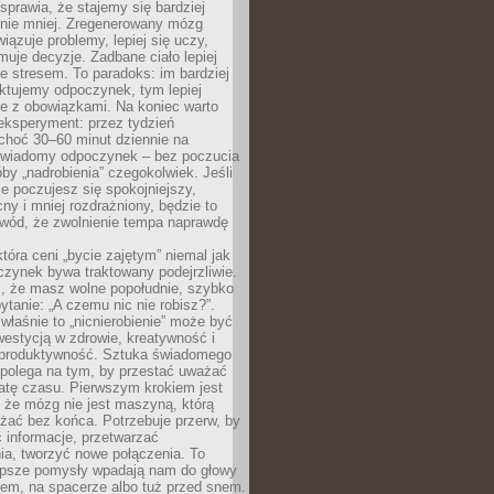
prawia, że stajemy się bardziej
 nie mniej. Zregenerowany mózg
wiązuje problemy, lepiej się uczy,
jmuje decyzje. Zadbane ciało lepiej
ze stresem. To paradoks: im bardziej
ktujemy odpoczynek, tym lepiej
ie z obowiązkami. Na koniec warto
eksperyment: przez tydzień
choć 30–60 minut dziennie na
świadomy odpoczynek – bez poczucia
óby „nadrobienia” czegokolwiek. Jeśli
e poczujesz się spokojniejszy,
cny i mniej rozdrażniony, będzie to
owód, że zwolnienie tempa naprawdę
która ceni „bycie zajętym” niemal jak
zynek bywa traktowany podejrzliwie.
z, że masz wolne popołudnie, szybko
pytanie: „A czemu nic nie robisz?”.
łaśnie to „nicnierobienie” może być
westycją w zdrowie, kreatywność i
 produktywność. Sztuka świadomego
polega na tym, by przestać uważać
atę czasu. Pierwszym krokiem jest
 że mózg nie jest maszyną, którą
żać bez końca. Potrzebuje przerw, by
 informacje, przetwarzać
ia, tworzyć nowe połączenia. To
lepsze pomysły wpadają nam do głowy
cem, na spacerze albo tuż przed snem.