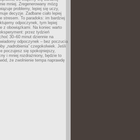
 nie mniej. Zregenerowany mózg
wiązuje problemy, lepiej się uczy,
jmuje decyzje. Zadbane ciało lepiej
ze stresem. To paradoks: im bardziej
ktujemy odpoczynek, tym lepiej
ie z obowiązkami. Na koniec warto
eksperyment: przez tydzień
choć 30–60 minut dziennie na
świadomy odpoczynek – bez poczucia
óby „nadrobienia” czegokolwiek. Jeśli
e poczujesz się spokojniejszy,
cny i mniej rozdrażniony, będzie to
owód, że zwolnienie tempa naprawdę