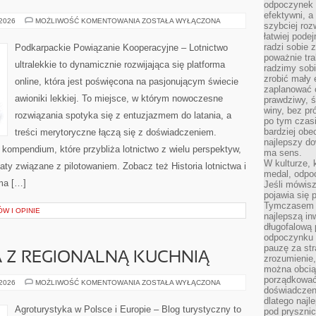
odpoczynek s
efektywni, a
PORTY
 2026
MOŻLIWOŚĆ KOMENTOWANIA
ZOSTAŁA WYŁĄCZONA
szybciej roz
LOTNICZE
łatwiej pode
radzi sobie 
Podkarpackie Powiązanie Kooperacyjne – Lotnictwo
poważnie tra
ultralekkie to dynamicznie rozwijająca się platforma
radzimy sob
zrobić mały 
online, która jest poświęcona na pasjonującym świecie
zaplanować 
awioniki lekkiej. To miejsce, w którym nowoczesne
prawdziwy, 
winy, bez pr
rozwiązania spotyka się z entuzjazmem do latania, a
po tym czasi
bardziej obe
treści merytoryczne łączą się z doświadczeniem.
najlepszy d
kompendium, które przybliża lotnictwo z wielu perspektyw,
ma sens.
W kulturze, 
aty związane z pilotowaniem. Zobacz też Historia lotnictwa i
medal, odpoc
ama […]
Jeśli mówis
pojawia się 
Tymczasem w
W I OPINIE
najlepszą in
długofalową
odpoczynku 
pauzę za str
 Z REGIONALNĄ KUCHNIĄ
zrozumienie,
można obcią
porządkować
AGROTURYSTYKA
 2026
MOŻLIWOŚĆ KOMENTOWANIA
ZOSTAŁA WYŁĄCZONA
doświadczen
Z
REGIONALNĄ
dlatego naj
KUCHNIĄ
Agroturystyka w Polsce i Europie – Blog turystyczny to
pod pryszni