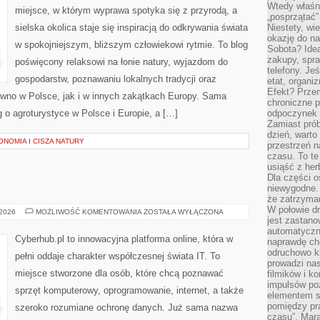
Wtedy właśn
miejsce, w którym wyprawa spotyka się z przyrodą, a
„posprzątać”
sielska okolica staje się inspiracją do odkrywania świata
Niestety, wi
okazję do na
w spokojniejszym, bliższym człowiekowi rytmie. To blog
Sobota? Ide
zakupy, spr
poświęcony relaksowi na łonie natury, wyjazdom do
telefony. Je
gospodarstw, poznawaniu lokalnych tradycji oraz
etat, organi
Efekt? Przem
wno w Polsce, jak i w innych zakątkach Europy. Sama
chroniczne 
g o agroturystyce w Polsce i Europie, a […]
odpoczynek 
Zamiast pró
dzień, warto
NOMIA I CISZA NATURY
przestrzeń 
czasu. To te
usiąść z her
Dla części o
niewygodne. 
że zatrzyma
W połowie dr
INFORMATYKA
 2026
MOŻLIWOŚĆ KOMENTOWANIA
ZOSTAŁA WYŁĄCZONA
jest zastano
automatyczn
Cyberhub.pl to innowacyjna platforma online, która w
naprawdę ch
odruchowo 
pełni oddaje charakter współczesnej świata IT. To
prowadzi na
miejsce stworzone dla osób, które chcą poznawać
filmików i 
impulsów po
sprzęt komputerowy, oprogramowanie, internet, a także
elementem sz
pomiędzy pr
szeroko rozumiane ochronę danych. Już sama nazwa
czasu”. Mara