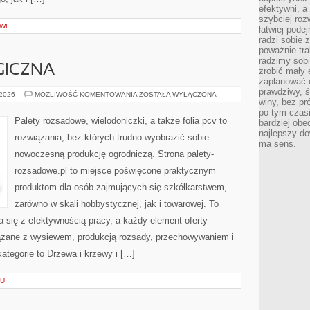
efektywni, a
szybciej roz
OWE
łatwiej pode
radzi sobie 
poważnie tra
radzimy sob
GICZNA
zrobić mały 
zaplanować 
prawdziwy, 
UPRAWA
 2026
MOŻLIWOŚĆ KOMENTOWANIA
ZOSTAŁA WYŁĄCZONA
winy, bez pr
EKOLOGICZNA
po tym czasi
Palety rozsadowe, wielodoniczki, a także folia pcv to
bardziej obe
najlepszy d
rozwiązania, bez których trudno wyobrazić sobie
ma sens.
nowoczesną produkcję ogrodniczą. Strona palety-
rozsadowe.pl to miejsce poświęcone praktycznym
produktom dla osób zajmujących się szkółkarstwem,
zarówno w skali hobbystycznej, jak i towarowej. To
a się z efektywnością pracy, a każdy element oferty
ązane z wysiewem, produkcją rozsady, przechowywaniem i
ategorie to Drzewa i krzewy i […]
HU