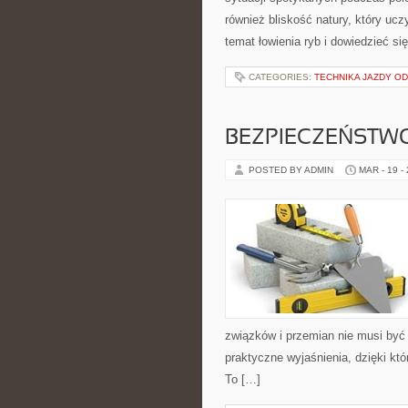
również bliskość natury, który ucz
temat łowienia ryb i dowiedzieć si
CATEGORIES:
TECHNIKA JAZDY O
BEZPIECZEŃSTW
POSTED BY ADMIN
MAR - 19 -
związków i przemian nie musi być 
praktyczne wyjaśnienia, dzięki któ
To […]