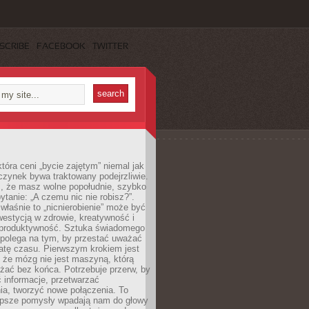
SCRIBE
FACEBOOK
TWITTER
która ceni „bycie zajętym” niemal jak
zynek bywa traktowany podejrzliwie.
z, że masz wolne popołudnie, szybko
pytanie: „A czemu nic nie robisz?”.
łaśnie to „nicnierobienie” może być
westycją w zdrowie, kreatywność i
 produktywność. Sztuka świadomego
polega na tym, by przestać uważać
atę czasu. Pierwszym krokiem jest
 że mózg nie jest maszyną, którą
żać bez końca. Potrzebuje przerw, by
 informacje, przetwarzać
ia, tworzyć nowe połączenia. To
lepsze pomysły wpadają nam do głowy