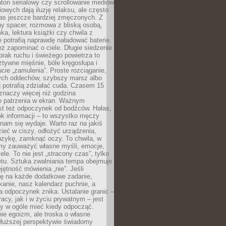
ton serialowy czy scrollowanie mediów
owych dają iluzję relaksu, ale często
nas jeszcze bardziej zmęczonych. Z
ny spacer, rozmowa z bliską osobą,
ka, lektura książki czy chwila z
 potrafią naprawdę naładować baterie.
ż zapominać o ciele. Długie siedzenie
 brak ruchu i świeżego powietrza to
ztywne mięśnie, bóle kręgosłupa i
cie „zamulenia”. Proste rozciąganie,
zych oddechów, szybszy marsz albo
ng potrafią zdziałać cuda. Czasem 15
znaczy więcej niż godzina
 patrzenia w ekran. Ważnym
st też odpoczynek od bodźców. Hałas,
łok informacji – to wszystko męczy
ż nam się wydaje. Warto raz na jakiś
ieć w ciszy, odłożyć urządzenia,
zykę, zamknąć oczy. To chwila, w
my zauważyć własne myśli, emocje,
ele. To nie jest „stracony czas”, tylko
tu. Sztuka zwalniania tempa obejmuje
jętność mówienia „nie”. Jeśli
ę na każde dodatkowe zadanie,
tkanie, nasz kalendarz puchnie, a
a odpoczynek znika. Ustalanie granic –
acy, jak i w życiu prywatnym – jest
by w ogóle mieć kiedy odpocząć.
ie egoizm, ale troska o własne
dłuższej perspektywie świadomy