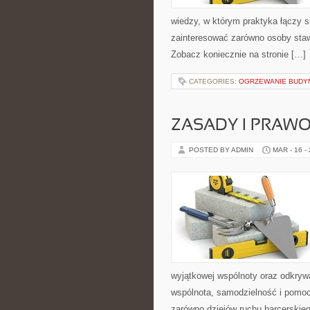
wiedzy, w którym praktyka łączy s
zainteresować zarówno osoby staw
Zobacz koniecznie na stronie […]
CATEGORIES:
OGRZEWANIE BUD
ZASADY I PRAWO
POSTED BY ADMIN
MAR - 16 -
wyjątkowej wspólnoty oraz odkrywa
wspólnota, samodzielność i pomoc
zarówno dziejów ruchu harcerskiego