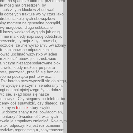
cem, na spacerze albo tuż przed snem.
ie mózg ma przestrzeń, by
 i coś z tych klocków zbudować.
elu dorosłych traktuje wolny czas jako
drobienia kolejnych obowiązków.
alny moment na generalne porządki,
awy urzędowe, długo odkładane
śli każdy weekend wygląda jak drugi
zm nie ma kiedy naprawdę odetchnąć.
ęczenie, irytacja z byle powodu,
poczucie, że „nie wyrabiam”. Świadomy
to zaplanowane odpuszczenie.
bować upchnąć wszystko w jeden
 rozdzielać obowiązki i zostawiać
na niczym niezagospodarowane bloki
 chwile, kiedy możesz po prostu
batą, poczytać, przejść się bez celu.
sób na początku jest to wręcz…
Tak bardzo przyzwyczaili się do biegu,
nie wydaje się czymś nienaturalnym.
ogi do spokojniejszego życia dobrze
wić się, skąd biorą się nasze
e nawyki. Czy sięgamy po telefon, bo
cemy coś sprawdzić, czy dlatego, że
klikamy w
ten link
który zwykle
s w dobrze znany tunel powiadomień,
komentarzy? Świadomość własnych
zwala je stopniowo zmieniać. Kolejnym
tuki odpoczynku jest rozróżnienie
awdziwą regeneracją a „zapychaczami