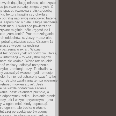
owych dają iluzję relaksu, ale często
nas jeszcze bardziej zmęczonych. Z
ny spacer, rozmowa z bliską osobą,
ka, lektura książki czy chwila z
 potrafią naprawdę naładować baterie.
ż zapominać o ciele. Długie siedzenie
 brak ruchu i świeżego powietrza to
ztywne mięśnie, bóle kręgosłupa i
cie „zamulenia”. Proste rozciąganie,
zych oddechów, szybszy marsz albo
ng potrafią zdziałać cuda. Czasem 15
znaczy więcej niż godzina
 patrzenia w ekran. Ważnym
st też odpoczynek od bodźców. Hałas,
łok informacji – to wszystko męczy
ż nam się wydaje. Warto raz na jakiś
ieć w ciszy, odłożyć urządzenia,
zykę, zamknąć oczy. To chwila, w
my zauważyć własne myśli, emocje,
ele. To nie jest „stracony czas”, tylko
tu. Sztuka zwalniania tempa obejmuje
jętność mówienia „nie”. Jeśli
ę na każde dodatkowe zadanie,
tkanie, nasz kalendarz puchnie, a
a odpoczynek znika. Ustalanie granic –
acy, jak i w życiu prywatnym – jest
by w ogóle mieć kiedy odpocząć.
ie egoizm, ale troska o własne
dłuższej perspektywie świadomy
prawia, że stajemy się bardziej