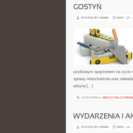
GOSTYŃ
POSTED BY ADMIN
MAR - 15 -
użytkowym spojrzeniem na życie mi
sprawy mieszkańców oraz odwiedza
witryna […]
CATEGORIES:
MEDYCYNA CYFROWA
WYDARZENIA I 
POSTED BY ADMIN
MAR - 14 -