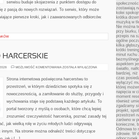
serwisu buduje skojarzenia z punktem dostępu do
społeczności
zostawiają 
ię z pasją do nowych rozwiązań. To serwis, który może
kolei spokoj
iające pierwsze kroki, jak i zaawansowanych odbiorców.
krótka drzem
muzyką w tle
Nie można te
przy biurku,
przepis na s
YNKÓW
ogólne poczu
kilka głębs
krótki treni
minut ruchu 
 HARCERSKIE
bezmyślnego
aspektem je
ZASADY
 2026
MOŻLIWOŚĆ KOMENTOWANIA
ZOSTAŁA WYŁĄCZONA
światło, nat
I
bardziej, ni
PRAWO
HARCERSKIE
czas posiedz
Strona internetowa poświęcona harcerstwu to
wyłączyć mu
przestrzeń, w którym dziedzictwo spotyka się z
której może
napięcia w ci
nowoczesnością, a zamiłowanie do służby, przygody i
moment rese
również umie
wychowania staje się podstawą każdego artykułu. To
zgadzamy si
portal tworzony z myślą o osobach, które chcą lepiej
projekt, spo
przestrzeń n
zrozumieć rzeczywistość harcerską, poznać zasady tej
zarówno w pr
ć, jak wielką rolę w życiu młodych ludzi odgrywają
konieczne, 
Odmowa to n
 innym. Na stronie można odnaleźć treści dotyczące
zdrowie. W 
odpoczynek s
, jak i […]