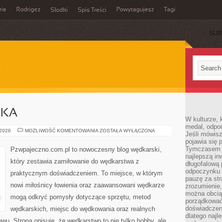
rie
Rodrigez
Powytagujesz
Tagi
Słodki
Spis Treści
SUB
SKA
W kulturze, 
medal, odpoc
ETYKA
 2026
MOŻLIWOŚĆ KOMENTOWANIA
ZOSTAŁA WYŁĄCZONA
Jeśli mówis
WĘDKARSKA
pojawia się 
Tymczasem w
Pzwpajeczno.com.pl to nowoczesny blog wędkarski,
najlepszą in
który zestawia zamiłowanie do wędkarstwa z
długofalową
odpoczynku 
praktycznym doświadczeniem. To miejsce, w którym
pauzę za str
nowi miłośnicy łowienia oraz zaawansowani wędkarze
zrozumienie,
można obcią
mogą odkryć pomysły dotyczące sprzętu, metod
porządkować
doświadczen
wędkarskich, miejsc do wędkowania oraz realnych
dlatego naj
wu. Strona opisuje, że wędkarstwo to nie tylko hobby, ale