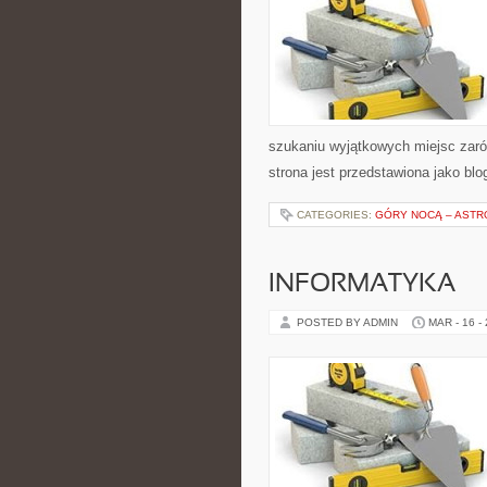
szukaniu wyjątkowych miejsc zaró
strona jest przedstawiona jako blo
CATEGORIES:
GÓRY NOCĄ – ASTRO
INFORMATYKA
POSTED BY ADMIN
MAR - 16 -