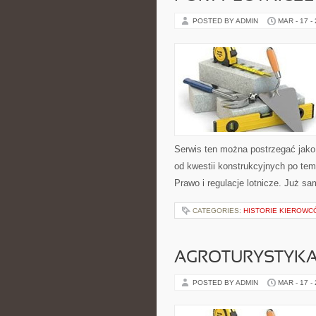
POSTED BY ADMIN
MAR - 17 -
Serwis ten można postrzegać jako 
od kwestii konstrukcyjnych po tem
Prawo i regulacje lotnicze. Już s
CATEGORIES:
HISTORIE KIEROWCÓ
AGROTURYSTYKA
POSTED BY ADMIN
MAR - 17 -