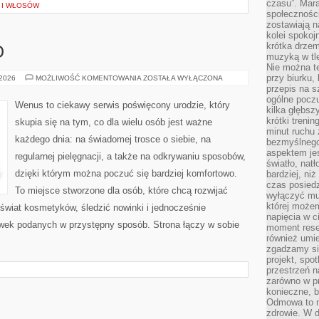
czasu”. Mara
A I WŁOSÓW
społeczności
zostawiają 
kolei spokoj
krótka drzem
O
muzyką w tle
Nie można te
przy biurku,
ZABIEGI
 2026
MOŻLIWOŚĆ KOMENTOWANIA
ZOSTAŁA WYŁĄCZONA
NA
przepis na s
CIAŁO
ogólne poczu
Wenus to ciekawy serwis poświęcony urodzie, który
kilka głębs
krótki treni
skupia się na tym, co dla wielu osób jest ważne
minut ruchu 
każdego dnia: na świadomej trosce o siebie, na
bezmyślnego
aspektem je
regularnej pielęgnacji, a także na odkrywaniu sposobów,
światło, nat
dzięki którym można poczuć się bardziej komfortowo.
bardziej, ni
czas posiedz
To miejsce stworzone dla osób, które chcą rozwijać
wyłączyć mu
której może
świat kosmetyków, śledzić nowinki i jednocześnie
napięcia w ci
wek podanych w przystępny sposób. Strona łączy w sobie
moment rese
również umie
zgadzamy si
projekt, spo
przestrzeń n
zarówno w pr
konieczne, 
Odmowa to n
zdrowie. W 