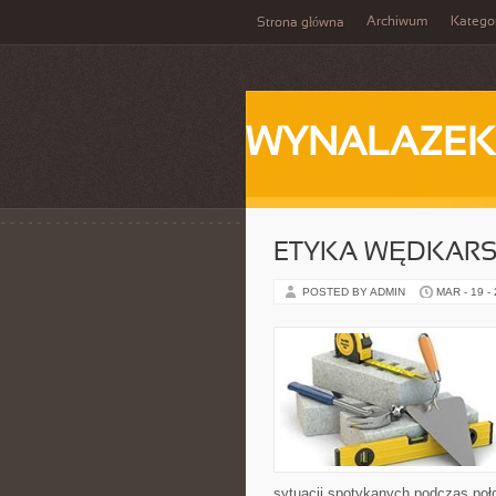
Archiwum
Katego
Strona główna
WYNALAZEK
ETYKA WĘDKAR
POSTED BY ADMIN
MAR - 19 -
sytuacji spotykanych podczas poło