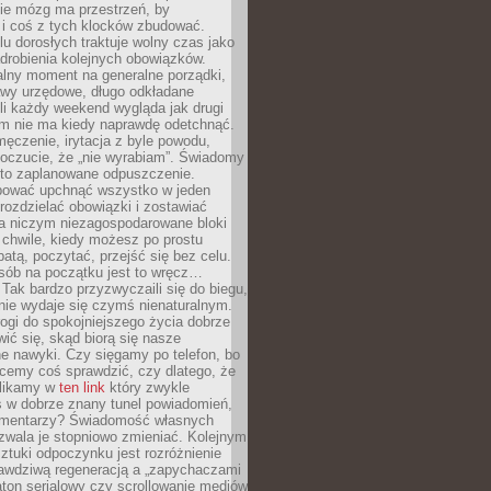
ie mózg ma przestrzeń, by
 i coś z tych klocków zbudować.
elu dorosłych traktuje wolny czas jako
drobienia kolejnych obowiązków.
alny moment na generalne porządki,
awy urzędowe, długo odkładane
śli każdy weekend wygląda jak drugi
zm nie ma kiedy naprawdę odetchnąć.
ęczenie, irytacja z byle powodu,
poczucie, że „nie wyrabiam”. Świadomy
to zaplanowane odpuszczenie.
bować upchnąć wszystko w jeden
 rozdzielać obowiązki i zostawiać
na niczym niezagospodarowane bloki
 chwile, kiedy możesz po prostu
batą, poczytać, przejść się bez celu.
sób na początku jest to wręcz…
Tak bardzo przyzwyczaili się do biegu,
nie wydaje się czymś nienaturalnym.
ogi do spokojniejszego życia dobrze
wić się, skąd biorą się nasze
e nawyki. Czy sięgamy po telefon, bo
cemy coś sprawdzić, czy dlatego, że
klikamy w
ten link
który zwykle
s w dobrze znany tunel powiadomień,
komentarzy? Świadomość własnych
zwala je stopniowo zmieniać. Kolejnym
tuki odpoczynku jest rozróżnienie
awdziwą regeneracją a „zapychaczami
ton serialowy czy scrollowanie mediów