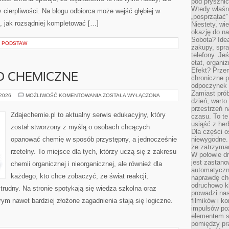
pod pryszni
Wtedy właśn
y cierpliwości. Na blogu odbiorca może wejść głębiej w
„posprzątać”
ę, jak rozsądniej kompletować […]
Niestety, wi
okazję do na
Sobota? Ide
D PODSTAW
zakupy, spr
telefony. Je
etat, organi
Efekt? Przem
O CHEMICZNE
chroniczne 
odpoczynek 
Zamiast pró
BEZPIECZEŃSTWO
 2026
MOŻLIWOŚĆ KOMENTOWANIA
ZOSTAŁA WYŁĄCZONA
dzień, warto
CHEMICZNE
przestrzeń 
Zdajechemie.pl to aktualny serwis edukacyjny, który
czasu. To te
usiąść z her
został stworzony z myślą o osobach chcących
Dla części o
opanować chemię w sposób przystępny, a jednocześnie
niewygodne. 
że zatrzyma
rzetelny. To miejsce dla tych, którzy uczą się z zakresu
W połowie dr
jest zastano
chemii organicznej i nieorganicznej, ale również dla
automatyczn
każdego, kto chce zobaczyć, że świat reakcji,
naprawdę ch
odruchowo 
trudny. Na stronie spotykają się wiedza szkolna oraz
prowadzi na
rym nawet bardziej złożone zagadnienia stają się logiczne.
filmików i 
impulsów po
elementem sz
pomiędzy pr