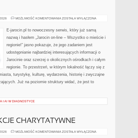
GOSTYŃ
 2026
MOŻLIWOŚĆ KOMENTOWANIA
ZOSTAŁA WYŁĄCZONA
E-jarocin.pl to nowoczesny serwis, który już samą
nazwą i hasłem „Jarocin on-line – Wszystko o mieście i
regionie!” jasno pokazuje, że jego zadaniem jest
udostępnianie najbardziej interesujących informacji o
Jarocinie oraz szerzej o okolicznych ośrodkach i całym
regionie. To przestrzeń, w którym lokalność łączy się z
asta, turystykę, kulturę, wydarzenia, historię i zwyczajne
jących. Już na poziomie struktury widać, że jest to
 I AI W DIAGNOSTYCE
AKCJE CHARYTATYWNE
WYDARZENIA
 2026
MOŻLIWOŚĆ KOMENTOWANIA
ZOSTAŁA WYŁĄCZONA
I