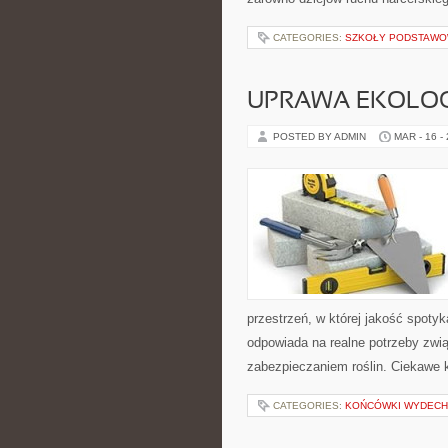
CATEGORIES:
SZKOŁY PODSTAW
UPRAWA EKOLO
POSTED BY ADMIN
MAR - 16 -
przestrzeń, w której jakość spotyk
odpowiada na realne potrzeby zwi
zabezpieczaniem roślin. Ciekawe k
CATEGORIES:
KOŃCÓWKI WYDEC