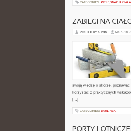
CATEGORIES:
PIELĘGNACJA CIAŁ
ZABIEGI NA CIAŁ
POSTED BY ADMIN
MAR - 18 -
swoją wiedzę o skórze, poznawać 
korzystać z praktycznych wskazó
[…]
CATEGORIES:
BARLINEK
PORTY LOTNICZE