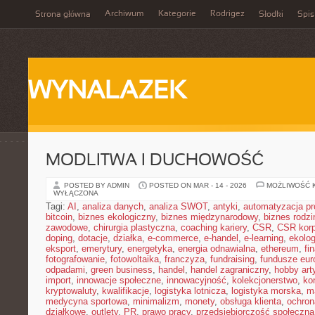
Archiwum
Kategorie
Rodrigez
Strona główna
Słodki
Spis
WYNALAZEK
MODLITWA I DUCHOWOŚĆ
POSTED BY ADMIN
POSTED ON MAR - 14 - 2026
MOŻLIWOŚĆ 
WYŁĄCZONA
Tagi:
AI
,
analiza danych
,
analiza SWOT
,
antyki
,
automatyzacja p
bitcoin
,
biznes ekologiczny
,
biznes międzynarodowy
,
biznes rodzi
zawodowe
,
chirurgia plastyczna
,
coaching kariery
,
CSR
,
CSR korp
doping
,
dotacje
,
działka
,
e-commerce
,
e-handel
,
e-learning
,
ekolog
eksport
,
emerytury
,
energetyka
,
energia odnawialna
,
ethereum
,
fi
fotografowanie
,
fotowoltaika
,
franczyza
,
fundraising
,
fundusze eur
odpadami
,
green business
,
handel
,
handel zagraniczny
,
hobby art
import
,
innowacje społeczne
,
innowacyjność
,
kolekcjonerstwo
,
ko
kryptowaluty
,
kwalifikacje
,
logistyka lotnicza
,
logistyka morska
,
m
medycyna sportowa
,
minimalizm
,
monety
,
obsługa klienta
,
ochron
działkowe
,
outlety
,
PR
,
prawo pracy
,
przedsiębiorczość społeczna