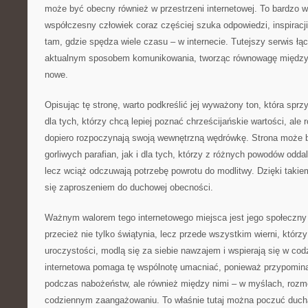
może być obecny również w przestrzeni internetowej. To bardzo 
współczesny człowiek coraz częściej szuka odpowiedzi, inspiracji
tam, gdzie spędza wiele czasu – w internecie. Tutejszy serwis łąc
aktualnym sposobem komunikowania, tworząc równowagę między 
nowe.
Opisując tę stronę, warto podkreślić jej wyważony ton, która sprz
dla tych, którzy chcą lepiej poznać chrześcijańskie wartości, ale 
dopiero rozpoczynają swoją wewnętrzną wędrówkę. Strona może
gorliwych parafian, jak i dla tych, którzy z różnych powodów oddalil
lecz wciąż odczuwają potrzebę powrotu do modlitwy. Dzięki takiem
się zaproszeniem do duchowej obecności.
Ważnym walorem tego internetowego miejsca jest jego społeczny c
przecież nie tylko świątynia, lecz przede wszystkim wierni, któr
uroczystości, modlą się za siebie nawzajem i wspierają się w cod
internetowa pomaga tę wspólnotę umacniać, ponieważ przypomina, 
podczas nabożeństw, ale również między nimi – w myślach, roz
codziennym zaangażowaniu. To właśnie tutaj można poczuć duch