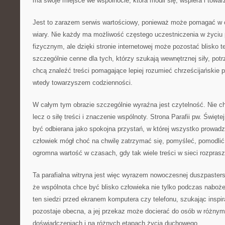
ma swoje miejsce we wspólnocie, która modli się, wspiera i towar
Jest to zarazem serwis wartościowy, ponieważ może pomagać w
wiary. Nie każdy ma możliwość częstego uczestniczenia w życiu 
fizycznym, ale dzięki stronie internetowej może pozostać blisko t
szczególnie cenne dla tych, którzy szukają wewnętrznej siły, potr
chcą znaleźć treści pomagające lepiej rozumieć chrześcijańskie pr
wtedy towarzyszem codzienności.
W całym tym obrazie szczególnie wyraźna jest czytelność. Nie ch
lecz o siłę treści i znaczenie wspólnoty. Strona Parafii pw. Świę
być odbierana jako spokojna przystań, w której wszystko prowadz
człowiek mógł choć na chwilę zatrzymać się, pomyśleć, pomodlić
ogromna wartość w czasach, gdy tak wiele treści w sieci rozpras
Ta parafialna witryna jest więc wyrazem nowoczesnej duszpasters
że wspólnota chce być blisko człowieka nie tylko podczas naboże
ten siedzi przed ekranem komputera czy telefonu, szukając inspira
pozostaje obecna, a jej przekaz może docierać do osób w różnym
doświadczeniach i na różnych etapach życia duchowego.