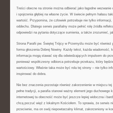
Treści obecne na stronie można odbierać jako łagodne wezwanie 
i spojrzenia głębiej na własne życie. W świecie pełnym hałasu ta
wartość. Przypomina, że człowiek potrzebuje nie tylko informacji
oddechu. Dlatego serwis parafialny może pełnić rolę źródła reflek
odpowiedzi na pytania dotyczące sumienia, a także zrozumieć, ja
Strona Parafii pw. Świętej Trójcy w Przemyślu może być również 
forma głoszenia Dobrej Nowiny. Każdy tekst, każda wiadomość, ka
informacja mogą stawać się dla odwiedzających impulsem do prz
ponieważ współczesny odbiorca potrzebuje przekazu, który będzie
wartościowy. Właśnie taka może być rola tej strony – nie tylko in
inspirować do dobra.
Nie bez znaczenia pozostaje również zakorzenienie w miejscu tej 
pełne tradycji, a parafia stanowi ważny element jego duchowego kr
internetowej ta obecność może być jeszcze lepiej widoczna i bard
chcą poczuć więź z lokalnym Kościołem. To sprawia, że serwis n
przeciwnie, ma on swój niepowtarzalny klimat, zakorzeniony w konk