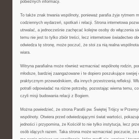
pobieżnych informacji.
To także znak trwania wspólnoty, ponieważ parafia żyje rytmem mo
codziennych wydarzeń, spotkań i relacji. Strona internetowa pozw
utrwalać, a jednocześnie zachęcać kolejne osoby do włączenia si
temu nie jest to tylko zbiór treści, lecz internetowe świadectwo o
odwiedza tę stronę, może poczuć, że stoi za nią realna wspólnota 
wiara.
Witryna parafialna może również wzmacniać wspólnotę rodzin, po
młodsze, bardziej zaangażowane i te dopiero poszukujące swojej 
praktycznym przewodnikiem, dla innych przestrzenią refleksji. Właś
potrafi odpowiadać na różne potrzeby, pozostając wierna temu, co
czyli misji budowania relacji z Bogiem.
Można powiedzieć, że strona Parafii pw. Świętej Trójcy w Przemy
wspólnoty. Otwiera przed odwiedzającymi świat wartości, pokazuje
jedności i przypomina, że Kościół to nie tylko instytucja, lecz p
osób idących razem. Taka strona może wzmacniać poczucie, że ni