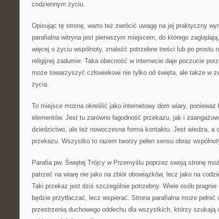
codziennym życiu.
Opisując tę stronę, warto też zwrócić uwagę na jej praktyczny wy
parafialna witryna jest pierwszym miejscem, do którego zaglądają
więcej o życiu wspólnoty, znaleźć potrzebne treści lub po prostu 
religijnej zadumie. Taka obecność w internecie daje poczucie porz
może towarzyszyć człowiekowi nie tylko od święta, ale także w 
życia.
To miejsce można określić jako internetowy dom wiary, ponieważ
elementów. Jest tu zarówno łagodność przekazu, jak i zaangażowan
dziedzictwo, ale też nowoczesna forma kontaktu. Jest wiedza, a 
przekazu. Wszystko to razem tworzy pełen sensu obraz wspólnoty 
Parafia pw. Świętej Trójcy w Przemyślu poprzez swoją stronę moż
patrzeć na wiarę nie jako na zbiór obowiązków, lecz jako na codz
Taki przekaz jest dziś szczególnie potrzebny. Wiele osób pragnie 
będzie przytłaczać, lecz wspierać. Strona parafialna może pełnić 
przestrzenią duchowego oddechu dla wszystkich, którzy szukają c