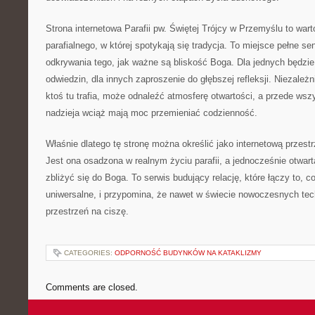
Strona internetowa Parafii pw. Świętej Trójcy w Przemyślu to war
parafialnego, w której spotykają się tradycja. To miejsce pełne s
odkrywania tego, jak ważne są bliskość Boga. Dla jednych będzie
odwiedzin, dla innych zaproszenie do głębszej refleksji. Niezależni
ktoś tu trafia, może odnaleźć atmosferę otwartości, a przede ws
nadzieja wciąż mają moc przemieniać codzienność.
Właśnie dlatego tę stronę można określić jako internetową przest
Jest ona osadzona w realnym życiu parafii, a jednocześnie otwart
zbliżyć się do Boga. To serwis budujący relację, które łączy to, c
uniwersalne, i przypomina, że nawet w świecie nowoczesnych tech
przestrzeń na ciszę.
CATEGORIES:
ODPORNOŚĆ BUDYNKÓW NA KATAKLIZMY
Comments are closed.