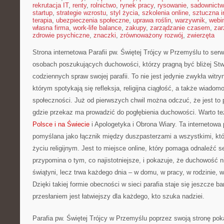
rekrutacja IT
,
renty
,
rolnictwo
,
rynek pracy
,
rysowanie
,
sadownict
startup
,
strategie wzrostu
,
styl życia
,
szkolenia online
,
sztuczna i
terapia
,
ubezpieczenia społeczne
,
uprawa roślin
,
warzywnik
,
webi
własna firma
,
work-life balance
,
zakupy
,
zarządzanie czasem
,
zar
zdrowie psychiczne
,
znaczki
,
zrównoważony rozwój
,
zwierzęta
Strona internetowa Parafii pw. Świętej Trójcy w Przemyślu to ser
osobach poszukujących duchowości, którzy pragną być bliżej Stw
codziennych spraw swojej parafii. To nie jest jedynie zwykła witryna
którym spotykają się refleksja, religijna ciągłość, a także wiadom
społeczności. Już od pierwszych chwil można odczuć, że jest to 
gdzie przekaz ma prowadzić do pogłębienia duchowości. Warto t
Polsce i na Świecie
i Apologetyka i Obrona Wiary. Ta internetowa 
pomyślana jako łącznik między duszpasterzami a wszystkimi, kt
życiu religijnym. Jest to miejsce online, który pomaga odnaleźć 
przypomina o tym, co najistotniejsze, i pokazuje, że duchowość 
świątyni, lecz trwa każdego dnia – w domu, w pracy, w rodzinie, w
Dzięki takiej formie obecności w sieci parafia staje się jeszcze bar
przesłaniem jest łatwiejszy dla każdego, kto szuka nadziei.
Parafia pw. Świętej Trójcy w Przemyślu poprzez swoją stronę poka