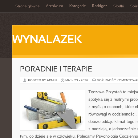
Archiwum
Kategorie
Rodrigez
Strona główna
Słodki
Spis
WYNALAZEK
PORADNIE I TERAPIE
POSTED BY ADMIN
MAJ - 23 - 2026
MOŻLIWOŚĆ KOMENTOWA
Tęczowa Przystań to miejs
spotyka się z realnymi pro
z myślą o osobach, które c
równowagi w codzienności
dobrze oddaje klimat tego m
z nadzieją, a jednocześnie 
tym, co dzieje się w człowieku. Polecamy Psychologia Codziennoś