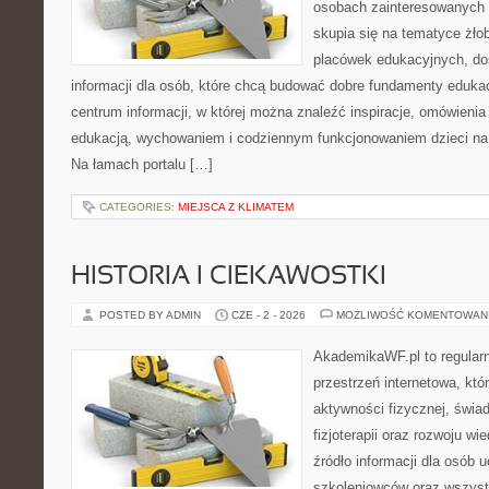
osobach zainteresowanych 
skupia się na tematyce żło
placówek edukacyjnych, do
informacji dla osób, które chcą budować dobre fundamenty eduka
centrum informacji, w której można znaleźć inspiracje, omówienia
edukacją, wychowaniem i codziennym funkcjonowaniem dzieci na
Na łamach portalu […]
CATEGORIES:
MIEJSCA Z KLIMATEM
HISTORIA I CIEKAWOSTKI
POSTED BY ADMIN
CZE - 2 - 2026
MOŻLIWOŚĆ KOMENTOWAN
AkademikaWF.pl to regular
przestrzeń internetowa, któ
aktywności fizycznej, świa
fizjoterapii oraz rozwoju w
źródło informacji dla osób 
szkoleniowców oraz wszyst