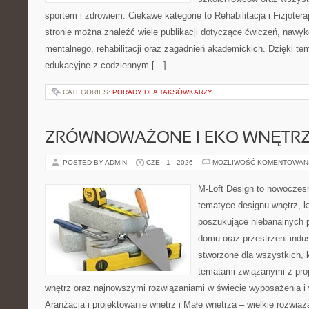
sportem i zdrowiem. Ciekawe kategorie to Rehabilitacja i Fizjoterap
stronie można znaleźć wiele publikacji dotyczące ćwiczeń, nawy
mentalnego, rehabilitacji oraz zagadnień akademickich. Dzięki te
edukacyjne z codziennym […]
CATEGORIES:
PORADY DLA TAKSÓWKARZY
ZRÓWNOWAŻONE I EKO WNĘTR
POSTED BY ADMIN
CZE - 1 - 2026
MOŻLIWOŚĆ KOMENTOWAN
M-Loft Design to nowoczes
tematyce designu wnętrz, kt
poszukujące niebanalnych 
domu oraz przestrzeni indus
stworzone dla wszystkich, k
tematami związanymi z pro
wnętrz oraz najnowszymi rozwiązaniami w świecie wyposażenia i 
Aranżacja i projektowanie wnętrz i Małe wnętrza – wielkie rozwią