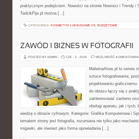
praktycznym podejściem. Nowości na stronie Nowości i Trendy i S
TadzikPije.pl można […]
CATEGORIES:
KOSMETYKI LUKSUSOWE VS. BUDŻETOWE
ZAWÓD I BIZNES W FOTOGRAFII
POSTED BY ADMIN
CZE - 5 - 2026
MOŻLIWOŚĆ KOMENTOWAN
MalwinaAtras.pl to serwis 
sztuce fotografowania, pos
projektowaniu graficznemu. 
do obrazu łączy się z prak
zainteresować zarówno osob
obsługi aparatu, jak i tych
wiedzę o obrazie cyfrowym. Kategorie: Grafika Komputerowa i Sp
tematem strony jest fotografia, rozumiana nie tylko jako mechani
migawki, ale również jako forma opowiadania […]