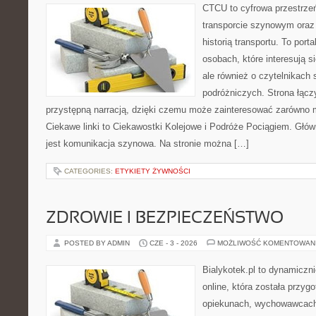
CTCU to cyfrowa przestrzeń
transporcie szynowym oraz
historią transportu. To port
osobach, które interesują s
ale również o czytelnikach 
podróżniczych. Strona łącz
przystępną narracją, dzięki czemu może zainteresować zarówno 
Ciekawe linki to Ciekawostki Kolejowe i Podróże Pociągiem. Głó
jest komunikacja szynowa. Na stronie można […]
CATEGORIES:
ETYKIETY ŻYWNOŚCI
ZDROWIE I BEZPIECZEŃSTWO
POSTED BY ADMIN
CZE - 3 - 2026
MOŻLIWOŚĆ KOMENTOWAN
Bialykotek.pl to dynamiczni
online, która została przyg
opiekunach, wychowawcach