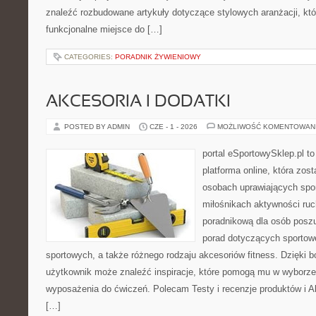
znaleźć rozbudowane artykuły dotyczące stylowych aranżacji, kt
funkcjonalne miejsce do […]
CATEGORIES:
PORADNIK ŻYWIENIOWY
AKCESORIA I DODATKI
POSTED BY ADMIN
CZE - 1 - 2026
MOŻLIWOŚĆ KOMENTOWAN
portal eSportowySklep.pl to
platforma online, która zos
osobach uprawiających spor
miłośnikach aktywności ruch
poradnikową dla osób posz
porad dotyczących sportowe
sportowych, a także różnego rodzaju akcesoriów fitness. Dzięki b
użytkownik może znaleźć inspiracje, które pomogą mu w wyborz
wyposażenia do ćwiczeń. Polecam Testy i recenzje produktów i Akc
[…]