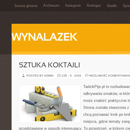
Archiwum
Kategorie
Rodrigez
Strona główna
Słodki
Spis
WYNALAZEK
SZTUKA KOKTAJLI
POSTED BY ADMIN
CZE - 6 - 2026
MOŻLIWOŚĆ KOMENTOWAN
TadzikPije.pl to rozbudowa
odkrywania smaków, w któ
może znaleźć praktyczne tr
Strona została stworzona z
chcą poznawać krok po kroku
miejsca, gdzie tematy zwią
przedstawiane w sposób interesujący. To przestrzeń, w którym cie