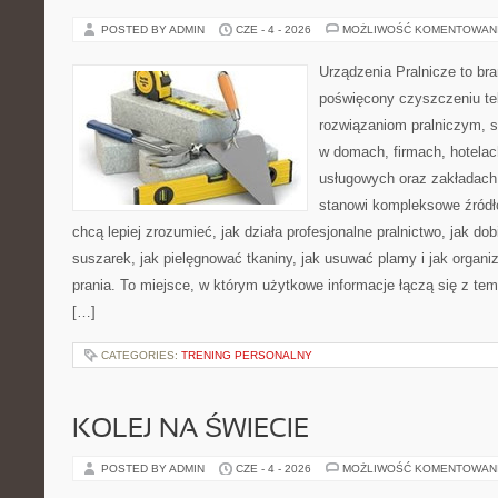
POSTED BY ADMIN
CZE - 4 - 2026
MOŻLIWOŚĆ KOMENTOWAN
Urządzenia Pralnicze to br
poświęcony czyszczeniu tek
rozwiązaniom pralniczym, 
w domach, firmach, hotelach
usługowych oraz zakładach
stanowi kompleksowe źródło
chcą lepiej zrozumieć, jak działa profesjonalne pralnictwo, jak dob
suszarek, jak pielęgnować tkaniny, jak usuwać plamy i jak organ
prania. To miejsce, w którym użytkowe informacje łączą się z tema
[…]
CATEGORIES:
TRENING PERSONALNY
KOLEJ NA ŚWIECIE
POSTED BY ADMIN
CZE - 4 - 2026
MOŻLIWOŚĆ KOMENTOWAN