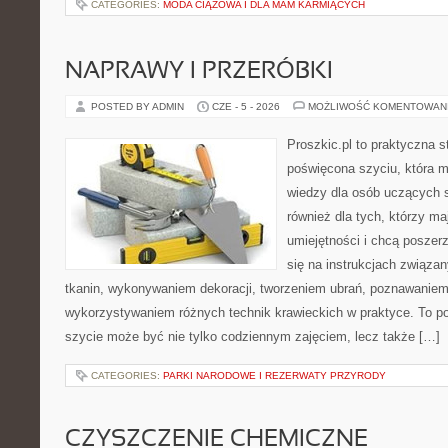
CATEGORIES:
MODA CIĄŻOWA I DLA MAM KARMIĄCYCH
NAPRAWY I PRZERÓBKI
POSTED BY ADMIN
CZE - 5 - 2026
MOŻLIWOŚĆ KOMENTOWAN
Proszkic.pl to praktyczna s
poświęcona szyciu, która 
wiedzy dla osób uczących s
również dla tych, którzy m
umiejętności i chcą poszer
się na instrukcjach związa
tkanin, wykonywaniem dekoracji, tworzeniem ubrań, poznawaniem
wykorzystywaniem różnych technik krawieckich w praktyce. To por
szycie może być nie tylko codziennym zajęciem, lecz także […]
CATEGORIES:
PARKI NARODOWE I REZERWATY PRZYRODY
CZYSZCZENIE CHEMICZNE