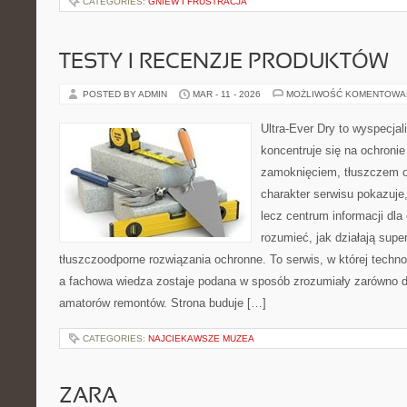
CATEGORIES:
GNIEW I FRUSTRACJA
TESTY I RECENZJE PRODUKTÓW
POSTED BY ADMIN
MAR - 11 - 2026
MOŻLIWOŚĆ KOMENTOWA
Ultra-Ever Dry to wyspecjal
koncentruje się na ochronie
zamoknięciem, tłuszczem 
charakter serwisu pokazuje,
lecz centrum informacji dla 
rozumieć, jak działają supe
tłuszczoodporne rozwiązania ochronne. To serwis, w której techno
a fachowa wiedza zostaje podana w sposób zrozumiały zarówno dl
amatorów remontów. Strona buduje […]
CATEGORIES:
NAJCIEKAWSZE MUZEA
ZARA