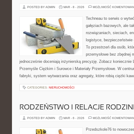
POSTED BY ADMIN
MAR - 8 - 2026
MOŻLIWOŚĆ KOMENTOWAN
Techneau to serwis o wytw
gałęziach bazowych, ale ta
rozwiązaniach, sieciach, en
logistyce, bezpieczeństwie
To przestrzeń dla osób, któ
przemysłowe bez zbędnej m
jednocześnie doceniają inżynierską precyzję. Zobacz koniecznie L
Przemyśle Ciężkim i Surowce i Materiały Przemysłowe. W centru
fabryki, system wytwarzania oraz agregaty, które robią ciężki kaw
CATEGORIES:
NIERUCHOMOŚCI
RODZEŃSTWO I RELACJE RODZI
POSTED BY ADMIN
MAR - 6 - 2026
MOŻLIWOŚĆ KOMENTOWAN
Przedszkole76 to nowoczesn