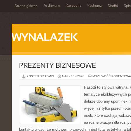
Archiwum
Kategorie
Rodrigez
Strona główna
Słodki
Spis
WYNALAZEK
PREZENTY BIZNESOWE
POSTED BY ADMIN
MAR - 13 - 2026
MOŻLIWOŚĆ KOMENTOWA
Pasotti to stylowa witryna, 
tematyce ekskluzywnych po
dobrze dobrany upominek 
więcej niż tylko przedmiote
osób, które szukają wskaz
na różne okazje i dla różn
kontaktu widać, że motywem przewodnim jest tutaj estetyka, a ta