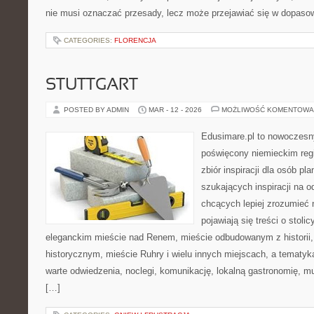
nie musi oznaczać przesady, lecz może przejawiać się w dopaso
CATEGORIES:
FLORENCJA
STUTTGART
POSTED BY ADMIN
MAR - 12 - 2026
MOŻLIWOŚĆ KOMENTOWA
Edusimare.pl to nowoczesn
poświęcony niemieckim regi
zbiór inspiracji dla osób pl
szukających inspiracji na o
chcących lepiej zrozumieć n
pojawiają się treści o stol
eleganckim mieście nad Renem, mieście odbudowanym z historii
historycznym, mieście Ruhry i wielu innych miejscach, a tematy
warte odwiedzenia, noclegi, komunikację, lokalną gastronomię, 
[…]