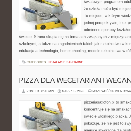
światowym programom eduk
że szkoła może być miejsc
To miejsce, w którym wiedz
jednej perspektywie, lecz p
odmienne sposoby kształce
świecie. Strona skupia się na tematach związanych z międzyna
szkolnymi, a także na zagadnieniach takich jak szkolnictwo w k
edukacja a technologia, homeschooling, modele szkolnictwa w ró
CATEGORIES:
INSTALACJE SANITARNE
PIZZA DLA WEGETARIAN I WEGA
POSTED BY ADMIN
MAR - 10 - 2026
MOŻLIWOŚĆ KOMENTOWA
pizzeriasaxofon.pl to smakow
koncentruje się na smakach 
świecie włoskiego placka. 
pokazuje, że nie jest to zw
miejsce stworzone dla osó