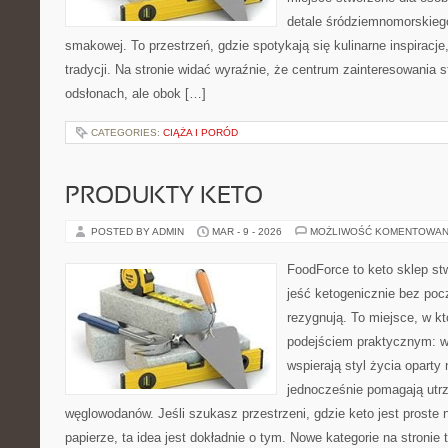
detale śródziemnomorskieg
smakowej. To przestrzeń, gdzie spotykają się kulinarne inspiracje
tradycji. Na stronie widać wyraźnie, że centrum zainteresowania s
odsłonach, ale obok […]
CATEGORIES:
CIĄŻA I PORÓD
PRODUKTY KETO
POSTED BY ADMIN
MAR - 9 - 2026
MOŻLIWOŚĆ KOMENTOWAN
FoodForce to keto sklep st
jeść ketogenicznie bez poc
rezygnują. To miejsce, w kt
podejściem praktycznym: wy
wspierają styl życia oparty
jednocześnie pomagają utr
węglowodanów. Jeśli szukasz przestrzeni, gdzie keto jest proste n
papierze, ta idea jest dokładnie o tym. Nowe kategorie na stronie 