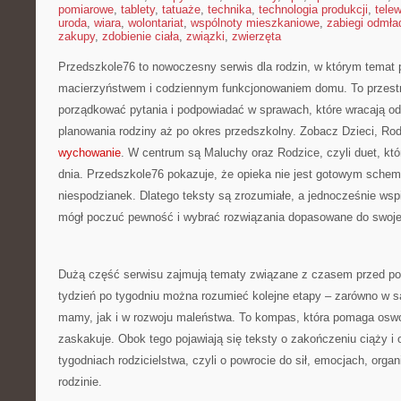
pomiarowe
,
tablety
,
tatuaże
,
technika
,
technologia produkcji
,
telew
uroda
,
wiara
,
wolontariat
,
wspólnoty mieszkaniowe
,
zabiegi odmła
zakupy
,
zdobienie ciała
,
związki
,
zwierzęta
Przedszkole76 to nowoczesny serwis dla rodzin, w którym temat 
macierzyństwem i codziennym funkcjonowaniem domu. To przestr
porządkować pytania i podpowiadać w sprawach, które wracają od
planowania rodziny aż po okres przedszkolny. Zobacz Dzieci, Rod
wychowanie
. W centrum są Maluchy oraz Rodzice, czyli duet, któ
dnia. Przedszkole76 pokazuje, że opieka nie jest gotowym schem
niespodzianek. Dlatego teksty są zrozumiałe, a jednocześnie wspi
mógł poczuć pewność i wybrać rozwiązania dopasowane do swoje
Dużą część serwisu zajmują tematy związane z czasem przed po
tydzień po tygodniu można rozumieć kolejne etapy – zarówno w 
mamy, jak i w rozwoju maleństwa. To kompas, która pomaga oswo
zaskakuje. Obok tego pojawiają się teksty o zakończeniu ciąży i
tygodniach rodzicielstwa, czyli o powrocie do sił, emocjach, organ
rodzinie.