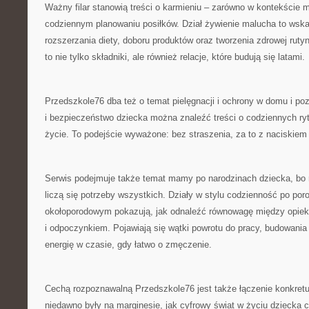
Ważny filar stanowią treści o karmieniu – zarówno w kontekście m
codziennym planowaniu posiłków. Dział żywienie malucha to wsk
rozszerzania diety, doboru produktów oraz tworzenia zdrowej rutyn
to nie tylko składniki, ale również relacje, które budują się latami.
Przedszkole76 dba też o temat pielęgnacji i ochrony w domu i po
i bezpieczeństwo dziecka można znaleźć treści o codziennych rytu
życie. To podejście wyważone: bez straszenia, za to z naciskie
Serwis podejmuje także temat mamy po narodzinach dziecka, bo 
liczą się potrzeby wszystkich. Działy w stylu codzienność po poro
okołoporodowym pokazują, jak odnaleźć równowagę między opiek
i odpoczynkiem. Pojawiają się wątki powrotu do pracy, budowania
energię w czasie, gdy łatwo o zmęczenie.
Cechą rozpoznawalną Przedszkole76 jest także łączenie konkretu
niedawno były na marginesie, jak cyfrowy świat w życiu dziecka 