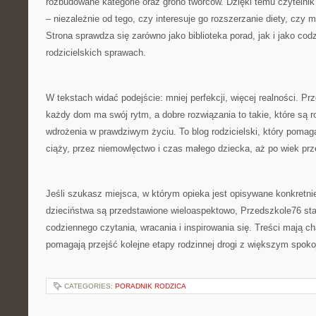
rozbudowane kategorie oraz grono twórców. Dzięki temu czytelni
– niezależnie od tego, czy interesuje go rozszerzanie diety, czy 
Strona sprawdza się zarówno jako biblioteka porad, jak i jako co
rodzicielskich sprawach.
W tekstach widać podejście: mniej perfekcji, więcej realności. P
każdy dom ma swój rytm, a dobre rozwiązania to takie, które są 
wdrożenia w prawdziwym życiu. To blog rodzicielski, który poma
ciąży, przez niemowlęctwo i czas małego dziecka, aż po wiek prz
Jeśli szukasz miejsca, w którym opieka jest opisywane konkretnie
dzieciństwa są przedstawione wieloaspektowo, Przedszkole76 sta
codziennego czytania, wracania i inspirowania się. Treści mają ch
pomagają przejść kolejne etapy rodzinnej drogi z większym spok
CATEGORIES:
PORADNIK RODZICA