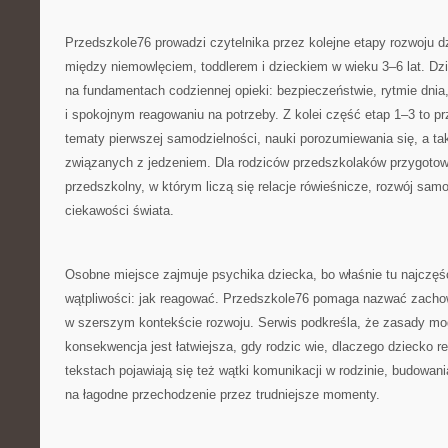
Przedszkole76 prowadzi czytelnika przez kolejne etapy rozwoju d
między niemowlęciem, toddlerem i dzieckiem w wieku 3–6 lat. Dzi
na fundamentach codziennej opieki: bezpieczeństwie, rytmie dnia
i spokojnym reagowaniu na potrzeby. Z kolei część etap 1–3 to prz
tematy pierwszej samodzielności, nauki porozumiewania się, a 
związanych z jedzeniem. Dla rodziców przedszkolaków przygoto
przedszkolny, w którym liczą się relacje rówieśnicze, rozwój samo
ciekawości świata.
Osobne miejsce zajmuje psychika dziecka, bo właśnie tu najczęśc
wątpliwości: jak reagować. Przedszkole76 pomaga nazwać zachow
w szerszym kontekście rozwoju. Serwis podkreśla, że zasady mog
konsekwencja jest łatwiejsza, gdy rodzic wie, dlaczego dziecko re
tekstach pojawiają się też wątki komunikacji w rodzinie, budowani
na łagodne przechodzenie przez trudniejsze momenty.