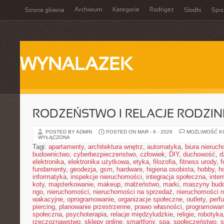
Archiwum
Kategorie
Rodrigez
Strona główna
Słodki
Spis
WYNALAZEK
RODZEŃSTWO I RELACJE RODZI
POSTED BY ADMIN
POSTED ON MAR - 6 - 2026
MOŻLIWOŚĆ 
WYŁĄCZONA
Tagi:
apartamenty
,
architektura wnętrz
,
automatyka
,
biura nieruc
budownictwo
,
cyberbezpieczenstwo
,
człowiek
,
DIY
,
duchowość
,
d
elektronika
,
elektronika użytkowa
,
etyka
,
filozofia
,
fitness urody
,
f
fundamenty
,
geodezja
,
gsm
,
hardware
,
higiena osobista
,
hobby
,
h
informatyka
,
inspekcje nieruchomości
,
integracja społeczna
,
inter
koty
,
majsterkowanie
,
makeup
,
małżeństwo
,
marki
,
maszyny bud
ngo
,
nieruchomości
,
nieruchomości na sprzedaż
,
nieruchomości 
wakacyjne
,
oprogramowanie
,
organizacje społeczne
,
outlety
,
perf
piercing
,
planowanie przestrzenne
,
prawo własności
,
programowan
społeczna
,
psychoterapia
,
relacje międzyludzkie
,
religie
,
robotyka
rzeczoznawstwo
,
sklepy online
,
smartfony
,
spa
,
społeczeństwo
,
s