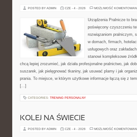
POSTED BY ADMIN
CZE - 4 - 2026
MOŻLIWOŚĆ KOMENTOWAN
Urządzenia Pralnicze to br
poświęcony czyszczeniu tek
rozwiązaniom pralniczym, 
w domach, firmach, hotelach
usługowych oraz zakładach
stanowi kompleksowe źródło
chcą lepiej zrozumieć, jak działa profesjonalne pralnictwo, jak dob
suszarek, jak pielęgnować tkaniny, jak usuwać plamy i jak organ
prania. To miejsce, w którym użytkowe informacje łączą się z tema
[…]
CATEGORIES:
TRENING PERSONALNY
KOLEJ NA ŚWIECIE
POSTED BY ADMIN
CZE - 4 - 2026
MOŻLIWOŚĆ KOMENTOWAN