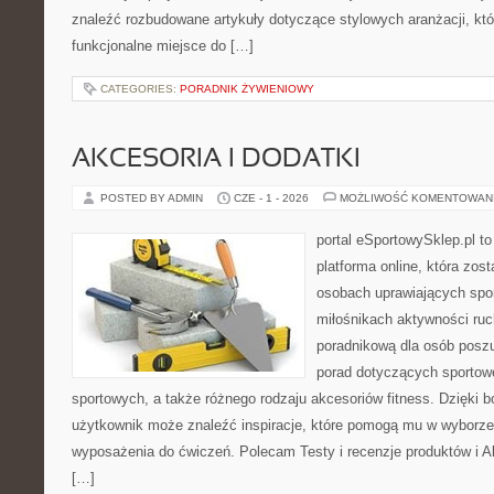
znaleźć rozbudowane artykuły dotyczące stylowych aranżacji, kt
funkcjonalne miejsce do […]
CATEGORIES:
PORADNIK ŻYWIENIOWY
AKCESORIA I DODATKI
POSTED BY ADMIN
CZE - 1 - 2026
MOŻLIWOŚĆ KOMENTOWAN
portal eSportowySklep.pl to
platforma online, która zos
osobach uprawiających spor
miłośnikach aktywności ruch
poradnikową dla osób posz
porad dotyczących sportowe
sportowych, a także różnego rodzaju akcesoriów fitness. Dzięki b
użytkownik może znaleźć inspiracje, które pomogą mu w wyborz
wyposażenia do ćwiczeń. Polecam Testy i recenzje produktów i Akc
[…]