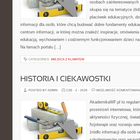
osobach zainteresowanych 
skupia się na tematyce żło
placówek edukacyjnych, do
informacji dla osób, które chcą budować dobre fundamenty eduka
centrum informacji, w której można znaleźć inspiracje, omówienia
edukacją, wychowaniem i codziennym funkcjonowaniem dzieci na
Na łamach portalu […]
CATEGORIES:
MIEJSCA Z KLIMATEM
HISTORIA I CIEKAWOSTKI
POSTED BY ADMIN
CZE - 2 - 2026
MOŻLIWOŚĆ KOMENTOWAN
AkademikaWF.pl to regular
przestrzeń internetowa, któ
aktywności fizycznej, świa
fizjoterapii oraz rozwoju w
źródło informacji dla osób 
szkoleniowców oraz wszyst