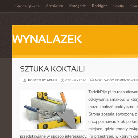
Archiwum
Kategorie
Rodrigez
Strona główna
Słodki
Spis
WYNALAZEK
SZTUKA KOKTAJLI
POSTED BY ADMIN
CZE - 6 - 2026
MOŻLIWOŚĆ KOMENTOWAN
TadzikPije.pl to rozbudowa
odkrywania smaków, w któ
może znaleźć praktyczne tr
Strona została stworzona z
chcą poznawać krok po kroku
miejsca, gdzie tematy zwią
przedstawiane w sposób interesujący. To przestrzeń, w którym cie