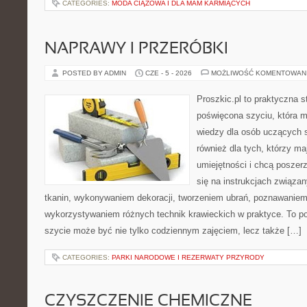
CATEGORIES:
MODA CIĄŻOWA I DLA MAM KARMIĄCYCH
NAPRAWY I PRZERÓBKI
POSTED BY ADMIN
CZE - 5 - 2026
MOŻLIWOŚĆ KOMENTOWAN
Proszkic.pl to praktyczna s
poświęcona szyciu, która 
wiedzy dla osób uczących s
również dla tych, którzy m
umiejętności i chcą poszer
się na instrukcjach związa
tkanin, wykonywaniem dekoracji, tworzeniem ubrań, poznawaniem
wykorzystywaniem różnych technik krawieckich w praktyce. To por
szycie może być nie tylko codziennym zajęciem, lecz także […]
CATEGORIES:
PARKI NARODOWE I REZERWATY PRZYRODY
CZYSZCZENIE CHEMICZNE