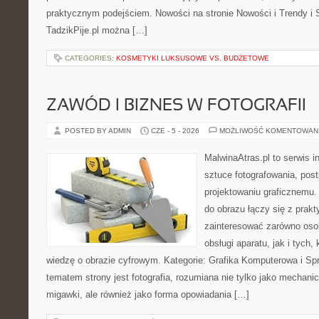
praktycznym podejściem. Nowości na stronie Nowości i Trendy i S
TadzikPije.pl można […]
CATEGORIES:
KOSMETYKI LUKSUSOWE VS. BUDŻETOWE
ZAWÓD I BIZNES W FOTOGRAFII
POSTED BY ADMIN
CZE - 5 - 2026
MOŻLIWOŚĆ KOMENTOWAN
MalwinaAtras.pl to serwis 
sztuce fotografowania, pos
projektowaniu graficznemu. 
do obrazu łączy się z prak
zainteresować zarówno osob
obsługi aparatu, jak i tych
wiedzę o obrazie cyfrowym. Kategorie: Grafika Komputerowa i Sp
tematem strony jest fotografia, rozumiana nie tylko jako mechani
migawki, ale również jako forma opowiadania […]