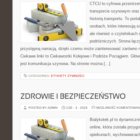
CTCU to cyfrowa przestrzeń
transporcie szynowym oraz
historią transportu. To port
osobach, które interesują s
ale również o czytelnikach 
podróżniczych. Strona łącz
przystępną narracją, dzięki czemu może zainteresować zarówno 
Ciekawe linki to Ciekawostki Kolejowe i Podróże Pociągiem. Głó
jest komunikacja szynowa. Na stronie można […]
CATEGORIES:
ETYKIETY ŻYWNOŚCI
ZDROWIE I BEZPIECZEŃSTWO
POSTED BY ADMIN
CZE - 3 - 2026
MOŻLIWOŚĆ KOMENTOWAN
Bialykotek.pl to dynamiczni
online, która została przyg
opiekunach, wychowawcach