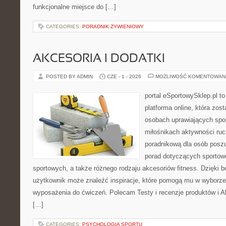
funkcjonalne miejsce do […]
CATEGORIES:
PORADNIK ŻYWIENIOWY
AKCESORIA I DODATKI
POSTED BY ADMIN
CZE - 1 - 2026
MOŻLIWOŚĆ KOMENTOWAN
portal eSportowySklep.pl to
platforma online, która zos
osobach uprawiających spor
miłośnikach aktywności ruch
poradnikową dla osób posz
porad dotyczących sportowe
sportowych, a także różnego rodzaju akcesoriów fitness. Dzięki b
użytkownik może znaleźć inspiracje, które pomogą mu w wyborz
wyposażenia do ćwiczeń. Polecam Testy i recenzje produktów i Akc
[…]
CATEGORIES:
PSYCHOLOGIA SPORTU