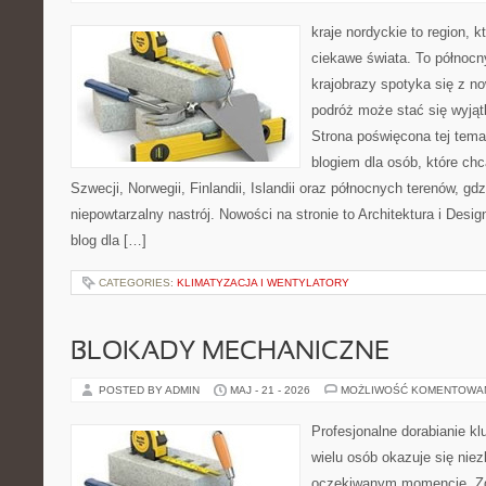
kraje nordyckie to region, k
ciekawe świata. To północn
krajobrazy spotyka się z n
podróż może stać się wyj
Strona poświęcona tej tema
blogiem dla osób, które chc
Szwecji, Norwegii, Finlandii, Islandii oraz północnych terenów, gd
niepowtarzalny nastrój. Nowości na stronie to Architektura i Design
blog dla […]
CATEGORIES:
KLIMATYZACJA I WENTYLATORY
BLOKADY MECHANICZNE
POSTED BY ADMIN
MAJ - 21 - 2026
MOŻLIWOŚĆ KOMENTOWA
Profesjonalne dorabianie klu
wielu osób okazuje się nie
oczekiwanym momencie. Zg