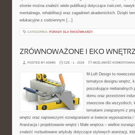
stronie można znaleźć wiele publikacji dotyczące ćwiczeń, nawy
mentalnego, rehabilitacji oraz zagadnień akademickich. Dzięki te
edukacyjne z codziennym […]
CATEGORIES:
PORADY DLA TAKSÓWKARZY
ZRÓWNOWAŻONE I EKO WNĘTR
POSTED BY ADMIN
CZE - 1 - 2026
MOŻLIWOŚĆ KOMENTOWAN
M-Loft Design to nowoczes
tematyce designu wnętrz, kt
poszukujące niebanalnych 
domu oraz przestrzeni indus
stworzone dla wszystkich, k
tematami związanymi z pro
wnętrz oraz najnowszymi rozwiązaniami w świecie wyposażenia i 
Aranżacja i projektowanie wnętrz i Małe wnętrza – wielkie rozwią
znaleźć rozbudowane artykuły dotyczące stylowych aranżacji, kt