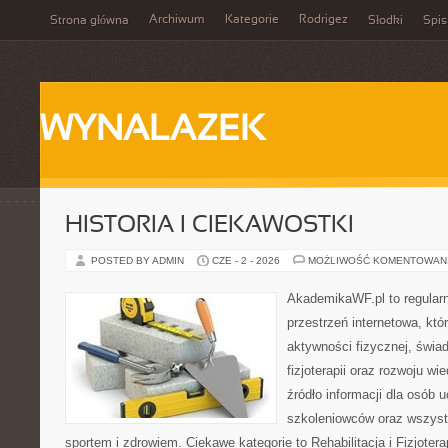
Archiwum
Kategorie
Rodrigez
Strona główna
Słodki
Spis
WYNALAZEK
HISTORIA I CIEKAWOSTKI
POSTED BY ADMIN
CZE - 2 - 2026
MOŻLIWOŚĆ KOMENTOWAN
AkademikaWF.pl to regular
przestrzeń internetowa, któ
aktywności fizycznej, świa
fizjoterapii oraz rozwoju w
źródło informacji dla osób 
szkoleniowców oraz wszyst
sportem i zdrowiem. Ciekawe kategorie to Rehabilitacja i Fizjoterap