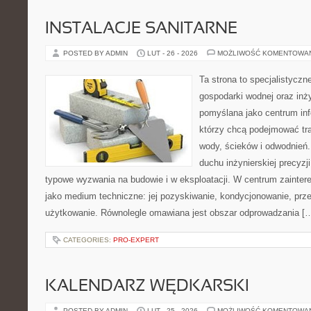
INSTALACJE SANITARNE
POSTED BY ADMIN
LUT - 26 - 2026
MOŻLIWOŚĆ KOMENTOWA
Ta strona to specjalistyc
gospodarki wodnej oraz inży
pomyślana jako centrum info
którzy chcą podejmować tra
wody, ścieków i odwodnień
duchu inżynierskiej precyzji
typowe wyzwania na budowie i w eksploatacji. W centrum zainter
jako medium techniczne: jej pozyskiwanie, kondycjonowanie, prz
użytkowanie. Równolegle omawiana jest obszar odprowadzania [
CATEGORIES:
PRO-EXPERT
KALENDARZ WĘDKARSKI
POSTED BY ADMIN
LUT - 25 - 2026
MOŻLIWOŚĆ KOMENTOWA