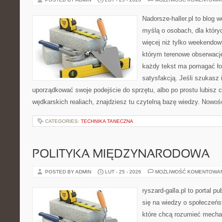
Nadorsze-haller.pl to blog w
myślą o osobach, dla któr
więcej niż tylko weekendo
którym terenowe obserwacje
każdy tekst ma pomagać ło
satysfakcją. Jeśli szukasz 
uporządkować swoje podejście do sprzętu, albo po prostu lubisz c
wędkarskich realiach, znajdziesz tu czytelną bazę wiedzy. Nowośc
CATEGORIES:
TECHNIKA TANECZNA
POLITYKA MIĘDZYNARODOWA
POSTED BY ADMIN
LUT - 25 - 2026
MOŻLIWOŚĆ KOMENTOWA
ryszard-galla.pl to portal p
się na wiedzy o społeczeńst
które chcą rozumieć mecha