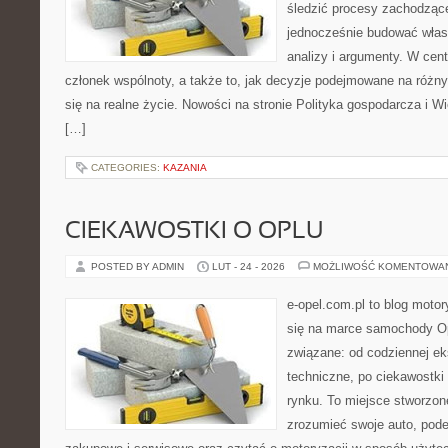
śledzić procesy zachodzące
jednocześnie budować włas
analizy i argumenty. W cen
członek wspólnoty, a także to, jak decyzje podejmowane na różn
się na realne życie. Nowości na stronie Polityka gospodarcza i W
[…]
CATEGORIES:
KAZANIA
CIEKAWOSTKI O OPLU
POSTED BY ADMIN
LUT - 24 - 2026
MOŻLIWOŚĆ KOMENTOWA
e-opel.com.pl to blog motor
się na marce samochody Op
związane: od codziennej eks
techniczne, po ciekawostki
rynku. To miejsce stworzone
zrozumieć swoje auto, pode