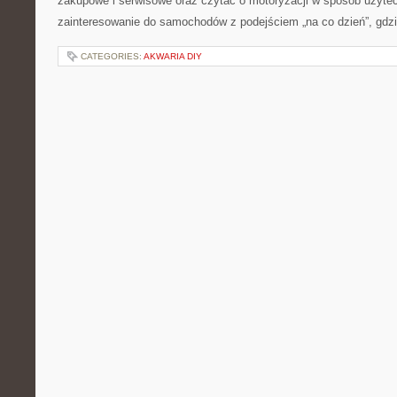
zakupowe i serwisowe oraz czytać o motoryzacji w sposób użytec
zainteresowanie do samochodów z podejściem „na co dzień”, gdzie 
CATEGORIES:
AKWARIA DIY