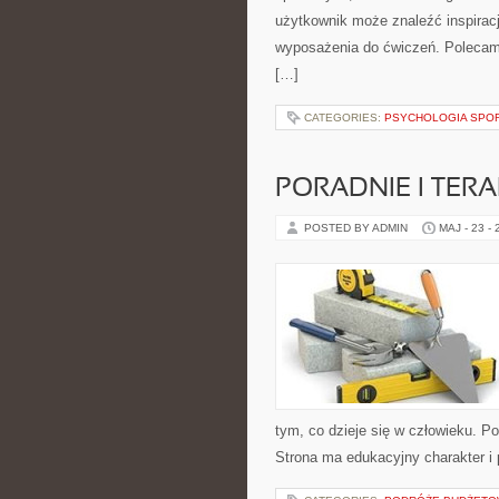
użytkownik może znaleźć inspira
wyposażenia do ćwiczeń. Polecam T
[…]
CATEGORIES:
PSYCHOLOGIA SPO
PORADNIE I TERA
POSTED BY ADMIN
MAJ - 23 -
tym, co dzieje się w człowieku. P
Strona ma edukacyjny charakter i