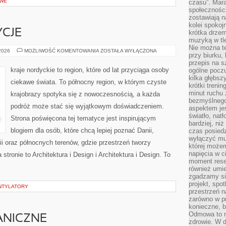
OWE
czasu”. Mara
społeczności
zostawiają 
kolei spokoj
YCJE
krótka drzem
muzyką w tle
Nie można te
KULTURA
 2026
MOŻLIWOŚĆ KOMENTOWANIA
ZOSTAŁA WYŁĄCZONA
przy biurku,
I
TRADYCJE
przepis na s
kraje nordyckie to region, które od lat przyciąga osoby
ogólne poczu
kilka głębs
ciekawe świata. To północny region, w którym czyste
krótki treni
minut ruchu 
krajobrazy spotyka się z nowoczesnością, a każda
bezmyślnego
podróż może stać się wyjątkowym doświadczeniem.
aspektem je
światło, nat
Strona poświęcona tej tematyce jest inspirującym
bardziej, ni
blogiem dla osób, które chcą lepiej poznać Danii,
czas posiedz
wyłączyć mu
ndii oraz północnych terenów, gdzie przestrzeń tworzy
której może
napięcia w ci
stronie to Architektura i Design i Architektura i Design. To
moment rese
również umie
zgadzamy si
projekt, spo
ENTYLATORY
przestrzeń n
zarówno w pr
konieczne, 
Odmowa to n
ANICZNE
zdrowie. W 