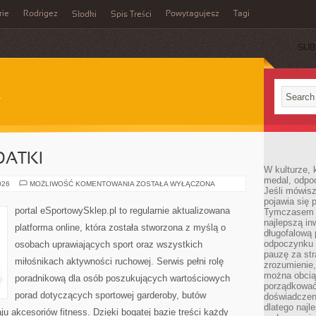
rie
Rodrigez
Powytagujesz
Tagi
Słodki
Spis Treści
SUB
DATKI
W kulturze, 
medal, odpoc
AKCESORIA
026
MOŻLIWOŚĆ KOMENTOWANIA
ZOSTAŁA WYŁĄCZONA
Jeśli mówis
I
DODATKI
pojawia się 
portal eSportowySklep.pl to regularnie aktualizowana
Tymczasem w
najlepszą in
platforma online, która została stworzona z myślą o
długofalową
odpoczynku 
osobach uprawiających sport oraz wszystkich
pauzę za str
miłośnikach aktywności ruchowej. Serwis pełni rolę
zrozumienie,
można obcią
poradnikową dla osób poszukujących wartościowych
porządkować
porad dotyczących sportowej garderoby, butów
doświadczen
dlatego naj
u akcesoriów fitness. Dzięki bogatej bazie treści każdy