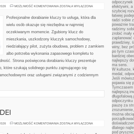
odpoczynek s
BLOKADY
efektywni, a
 2026
MOŻLIWOŚĆ KOMENTOWANIA
ZOSTAŁA WYŁĄCZONA
MECHANICZNE
szybciej roz
łatwiej pode
Profesjonalne dorabianie kluczy to usługa, która dla
radzi sobie 
poważnie tra
wielu osób okazuje się niezbędna w najmniej
radzimy sob
oczekiwanym momencie. Zgubiony klucz do
zrobić mały 
zaplanować 
mieszkania, uszkodzony kluczyk samochodowy,
prawdziwy, 
niedziałający pilot, zużyta obudowa, problem z zamkiem
winy, bez pr
po tym czasi
albo potrzeba wykonania zapasowego kompletu to
bardziej obe
najlepszy d
ładność. Strona poświęcona dorabianiu kluczy prezentuje
ma sens.
b, które szukają solidnego punktu zajmującego się
W kulturze, 
medal, odpoc
samochodowymi oraz usługami związanymi z codziennym
Jeśli mówis
pojawia się 
Tymczasem w
najlepszą in
długofalową
odpoczynku 
pauzę za str
zrozumienie,
DEI
można obcią
porządkować
doświadczen
LABORATORIUM
 2026
MOŻLIWOŚĆ KOMENTOWANIA
ZOSTAŁA WYŁĄCZONA
IDEI
dlatego naj
pod pryszni