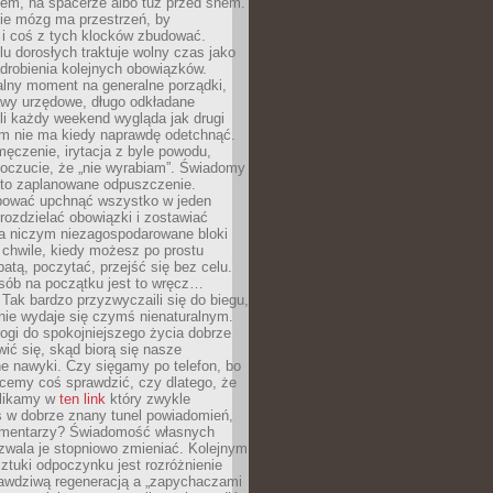
cem, na spacerze albo tuż przed snem.
ie mózg ma przestrzeń, by
 i coś z tych klocków zbudować.
elu dorosłych traktuje wolny czas jako
drobienia kolejnych obowiązków.
alny moment na generalne porządki,
awy urzędowe, długo odkładane
śli każdy weekend wygląda jak drugi
zm nie ma kiedy naprawdę odetchnąć.
ęczenie, irytacja z byle powodu,
poczucie, że „nie wyrabiam”. Świadomy
to zaplanowane odpuszczenie.
bować upchnąć wszystko w jeden
 rozdzielać obowiązki i zostawiać
na niczym niezagospodarowane bloki
 chwile, kiedy możesz po prostu
batą, poczytać, przejść się bez celu.
sób na początku jest to wręcz…
Tak bardzo przyzwyczaili się do biegu,
nie wydaje się czymś nienaturalnym.
ogi do spokojniejszego życia dobrze
wić się, skąd biorą się nasze
e nawyki. Czy sięgamy po telefon, bo
cemy coś sprawdzić, czy dlatego, że
klikamy w
ten link
który zwykle
s w dobrze znany tunel powiadomień,
komentarzy? Świadomość własnych
zwala je stopniowo zmieniać. Kolejnym
tuki odpoczynku jest rozróżnienie
awdziwą regeneracją a „zapychaczami