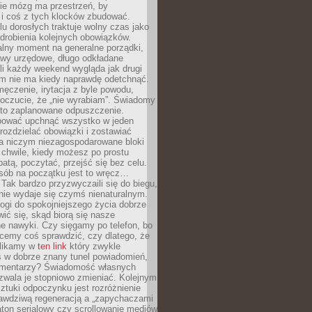
ie mózg ma przestrzeń, by
 i coś z tych klocków zbudować.
elu dorosłych traktuje wolny czas jako
drobienia kolejnych obowiązków.
alny moment na generalne porządki,
awy urzędowe, długo odkładane
śli każdy weekend wygląda jak drugi
zm nie ma kiedy naprawdę odetchnąć.
ęczenie, irytacja z byle powodu,
poczucie, że „nie wyrabiam”. Świadomy
to zaplanowane odpuszczenie.
bować upchnąć wszystko w jeden
 rozdzielać obowiązki i zostawiać
na niczym niezagospodarowane bloki
 chwile, kiedy możesz po prostu
batą, poczytać, przejść się bez celu.
sób na początku jest to wręcz…
Tak bardzo przyzwyczaili się do biegu,
nie wydaje się czymś nienaturalnym.
ogi do spokojniejszego życia dobrze
wić się, skąd biorą się nasze
e nawyki. Czy sięgamy po telefon, bo
cemy coś sprawdzić, czy dlatego, że
klikamy w
ten link
który zwykle
s w dobrze znany tunel powiadomień,
komentarzy? Świadomość własnych
zwala je stopniowo zmieniać. Kolejnym
tuki odpoczynku jest rozróżnienie
awdziwą regeneracją a „zapychaczami
ton serialowy czy scrollowanie mediów