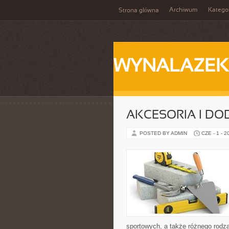
Archiwum
Katego
Strona główna
WYNALAZEK
AKCESORIA I DO
POSTED BY ADMIN
CZE - 1 - 2
sportowych, a także różnego rodzaj