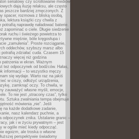
ton serialowy czy scrollowanie mediów
owych dają iluzję relaksu, ale często
nas jeszcze bardziej zmęczonych. Z
ny spacer, rozmowa z bliską osobą,
ka, lektura książki czy chwila z
 potrafią naprawdę naładować baterie.
ż zapominać o ciele. Długie siedzenie
 brak ruchu i świeżego powietrza to
ztywne mięśnie, bóle kręgosłupa i
cie „zamulenia”. Proste rozciąganie,
zych oddechów, szybszy marsz albo
ng potrafią zdziałać cuda. Czasem 15
znaczy więcej niż godzina
 patrzenia w ekran. Ważnym
st też odpoczynek od bodźców. Hałas,
łok informacji – to wszystko męczy
ż nam się wydaje. Warto raz na jakiś
ieć w ciszy, odłożyć urządzenia,
zykę, zamknąć oczy. To chwila, w
my zauważyć własne myśli, emocje,
ele. To nie jest „stracony czas”, tylko
tu. Sztuka zwalniania tempa obejmuje
jętność mówienia „nie”. Jeśli
ę na każde dodatkowe zadanie,
tkanie, nasz kalendarz puchnie, a
a odpoczynek znika. Ustalanie granic –
acy, jak i w życiu prywatnym – jest
by w ogóle mieć kiedy odpocząć.
ie egoizm, ale troska o własne
dłuższej perspektywie świadomy