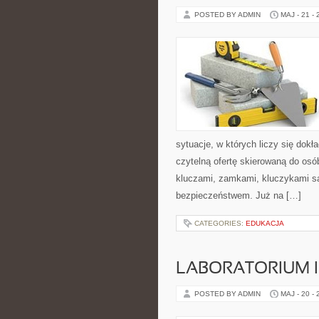
POSTED BY ADMIN
MAJ - 21 -
sytuacje, w których liczy się dok
czytelną ofertę skierowaną do osó
kluczami, zamkami, kluczykami 
bezpieczeństwem. Już na […]
CATEGORIES:
EDUKACJA
LABORATORIUM I
POSTED BY ADMIN
MAJ - 20 -