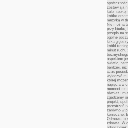
społeczności
zostawiają 
kolei spokoj
krótka drzem
muzyką w tle
Nie można te
przy biurku,
przepis na s
ogólne poczu
kilka głębs
krótki treni
minut ruchu 
bezmyślnego
aspektem je
światło, nat
bardziej, ni
czas posiedz
wyłączyć mu
której może
napięcia w ci
moment rese
również umie
zgadzamy si
projekt, spo
przestrzeń n
zarówno w pr
konieczne, 
Odmowa to n
zdrowie. W 
odpoczynek s