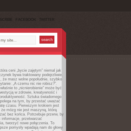
SCRIBE
FACEBOOK
TWITTER
która ceni „bycie zajętym” niemal jak
zynek bywa traktowany podejrzliwie.
z, że masz wolne popołudnie, szybko
pytanie: „A czemu nic nie robisz?”.
łaśnie to „nicnierobienie” może być
westycją w zdrowie, kreatywność i
 produktywność. Sztuka świadomego
polega na tym, by przestać uważać
atę czasu. Pierwszym krokiem jest
 że mózg nie jest maszyną, którą
żać bez końca. Potrzebuje przerw, by
 informacje, przetwarzać
ia, tworzyć nowe połączenia. To
lepsze pomysły wpadają nam do głowy