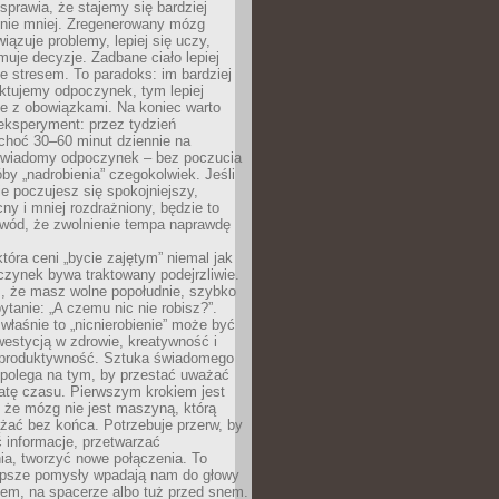
prawia, że stajemy się bardziej
 nie mniej. Zregenerowany mózg
wiązuje problemy, lepiej się uczy,
jmuje decyzje. Zadbane ciało lepiej
ze stresem. To paradoks: im bardziej
ktujemy odpoczynek, tym lepiej
ie z obowiązkami. Na koniec warto
eksperyment: przez tydzień
choć 30–60 minut dziennie na
świadomy odpoczynek – bez poczucia
óby „nadrobienia” czegokolwiek. Jeśli
e poczujesz się spokojniejszy,
cny i mniej rozdrażniony, będzie to
owód, że zwolnienie tempa naprawdę
która ceni „bycie zajętym” niemal jak
zynek bywa traktowany podejrzliwie.
z, że masz wolne popołudnie, szybko
pytanie: „A czemu nic nie robisz?”.
łaśnie to „nicnierobienie” może być
westycją w zdrowie, kreatywność i
 produktywność. Sztuka świadomego
polega na tym, by przestać uważać
atę czasu. Pierwszym krokiem jest
 że mózg nie jest maszyną, którą
żać bez końca. Potrzebuje przerw, by
 informacje, przetwarzać
ia, tworzyć nowe połączenia. To
lepsze pomysły wpadają nam do głowy
cem, na spacerze albo tuż przed snem.