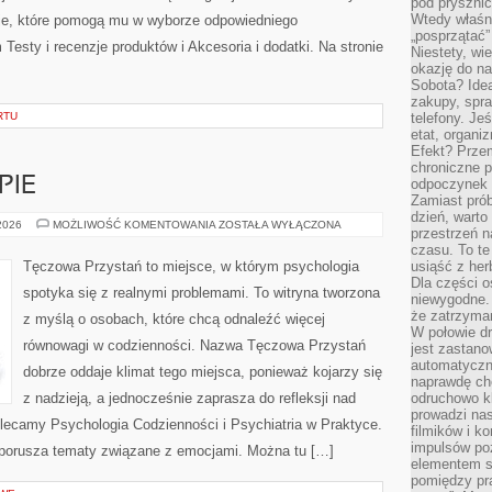
pod pryszni
Wtedy właśn
cje, które pomogą mu w wyborze odpowiedniego
„posprzątać”
esty i recenzje produktów i Akcesoria i dodatki. Na stronie
Niestety, wi
okazję do na
Sobota? Ide
zakupy, spr
RTU
telefony. Je
etat, organi
Efekt? Przem
chroniczne 
PIE
odpoczynek 
Zamiast pró
dzień, warto
PORADNIE
 2026
MOŻLIWOŚĆ KOMENTOWANIA
ZOSTAŁA WYŁĄCZONA
przestrzeń 
I
TERAPIE
czasu. To te
Tęczowa Przystań to miejsce, w którym psychologia
usiąść z her
Dla części o
spotyka się z realnymi problemami. To witryna tworzona
niewygodne. 
że zatrzyma
z myślą o osobach, które chcą odnaleźć więcej
W połowie dr
równowagi w codzienności. Nazwa Tęczowa Przystań
jest zastano
automatyczn
dobrze oddaje klimat tego miejsca, ponieważ kojarzy się
naprawdę ch
z nadzieją, a jednocześnie zaprasza do refleksji nad
odruchowo 
prowadzi na
olecamy Psychologia Codzienności i Psychiatria w Praktyce.
filmików i 
impulsów po
 porusza tematy związane z emocjami. Można tu […]
elementem sz
pomiędzy pr