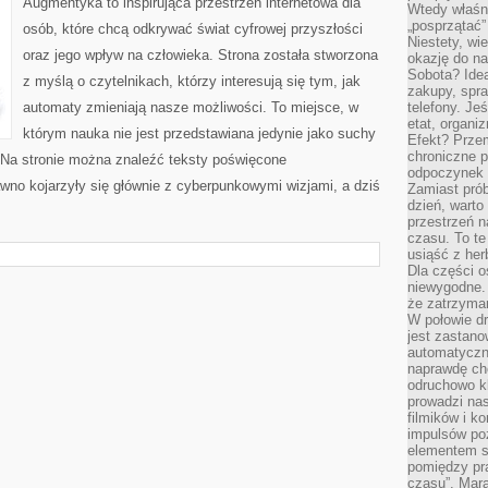
Augmentyka to inspirująca przestrzeń internetowa dla
Wtedy właśn
„posprzątać”
osób, które chcą odkrywać świat cyfrowej przyszłości
Niestety, wi
oraz jego wpływ na człowieka. Strona została stworzona
okazję do na
Sobota? Ide
z myślą o czytelnikach, którzy interesują się tym, jak
zakupy, spr
automaty zmieniają nasze możliwości. To miejsce, w
telefony. Je
etat, organi
którym nauka nie jest przedstawiana jedynie jako suchy
Efekt? Przem
chroniczne 
. Na stronie można znaleźć teksty poświęcone
odpoczynek 
wno kojarzyły się głównie z cyberpunkowymi wizjami, a dziś
Zamiast pró
dzień, warto
przestrzeń 
czasu. To te
usiąść z her
Dla części o
niewygodne. 
że zatrzyma
W połowie dr
jest zastano
automatyczn
naprawdę ch
odruchowo 
prowadzi na
filmików i 
impulsów po
elementem sz
pomiędzy pr
czasu”. Mara