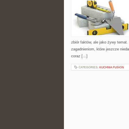
zbiór faktów, ale jako żywy temat
zagadnieniom, które jeszcze nieda
coraz […]
CATEGORIES:
KUCHNIA FUSION