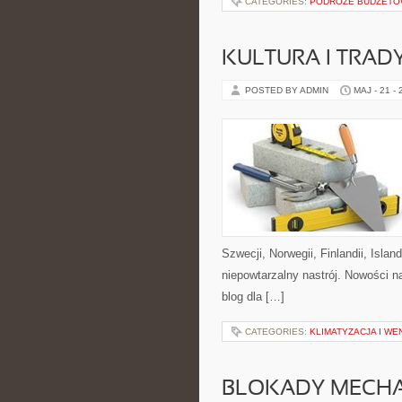
CATEGORIES:
PODRÓŻE BUDŻET
KULTURA I TRAD
POSTED BY ADMIN
MAJ - 21 -
Szwecji, Norwegii, Finlandii, Isla
niepowtarzalny nastrój. Nowości na 
blog dla […]
CATEGORIES:
KLIMATYZACJA I W
BLOKADY MECH