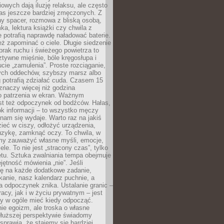
owych dają iluzję relaksu, ale często
nas jeszcze bardziej zmęczonych. Z
ny spacer, rozmowa z bliską osobą,
ka, lektura książki czy chwila z
 potrafią naprawdę naładować baterie.
ż zapominać o ciele. Długie siedzenie
 brak ruchu i świeżego powietrza to
ztywne mięśnie, bóle kręgosłupa i
cie „zamulenia”. Proste rozciąganie,
zych oddechów, szybszy marsz albo
ng potrafią zdziałać cuda. Czasem 15
znaczy więcej niż godzina
 patrzenia w ekran. Ważnym
st też odpoczynek od bodźców. Hałas,
łok informacji – to wszystko męczy
ż nam się wydaje. Warto raz na jakiś
ieć w ciszy, odłożyć urządzenia,
zykę, zamknąć oczy. To chwila, w
my zauważyć własne myśli, emocje,
ele. To nie jest „stracony czas”, tylko
tu. Sztuka zwalniania tempa obejmuje
jętność mówienia „nie”. Jeśli
ę na każde dodatkowe zadanie,
tkanie, nasz kalendarz puchnie, a
a odpoczynek znika. Ustalanie granic –
acy, jak i w życiu prywatnym – jest
by w ogóle mieć kiedy odpocząć.
ie egoizm, ale troska o własne
dłuższej perspektywie świadomy
prawia, że stajemy się bardziej