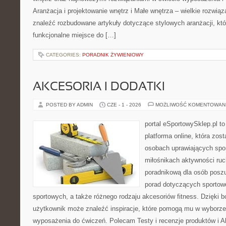
Aranżacja i projektowanie wnętrz i Małe wnętrza – wielkie rozwią
znaleźć rozbudowane artykuły dotyczące stylowych aranżacji, kt
funkcjonalne miejsce do […]
CATEGORIES:
PORADNIK ŻYWIENIOWY
AKCESORIA I DODATKI
POSTED BY ADMIN
CZE - 1 - 2026
MOŻLIWOŚĆ KOMENTOWAN
portal eSportowySklep.pl to
platforma online, która zos
osobach uprawiających spor
miłośnikach aktywności ruch
poradnikową dla osób posz
porad dotyczących sportowe
sportowych, a także różnego rodzaju akcesoriów fitness. Dzięki b
użytkownik może znaleźć inspiracje, które pomogą mu w wyborz
wyposażenia do ćwiczeń. Polecam Testy i recenzje produktów i Akc