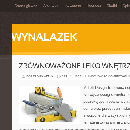
Archiwum
Kategorie
Rodrigez
Strona główna
Słodki
Spis
WYNALAZEK
ZRÓWNOWAŻONE I EKO WNĘTR
POSTED BY ADMIN
CZE - 1 - 2026
MOŻLIWOŚĆ KOMENTOWAN
M-Loft Design to nowoczes
tematyce designu wnętrz, kt
poszukujące niebanalnych 
domu oraz przestrzeni indus
stworzone dla wszystkich, k
tematami związanymi z pro
wnętrz oraz najnowszymi rozwiązaniami w świecie wyposażenia i 