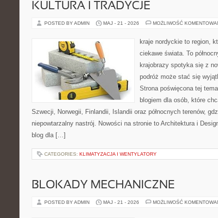
KULTURA I TRADYCJE
POSTED BY ADMIN
MAJ - 21 - 2026
MOŻLIWOŚĆ KOMENTOWA
kraje nordyckie to region, k
ciekawe świata. To północn
krajobrazy spotyka się z n
podróż może stać się wyj
Strona poświęcona tej tema
blogiem dla osób, które chc
Szwecji, Norwegii, Finlandii, Islandii oraz północnych terenów, gd
niepowtarzalny nastrój. Nowości na stronie to Architektura i Design
blog dla […]
CATEGORIES:
KLIMATYZACJA I WENTYLATORY
BLOKADY MECHANICZNE
POSTED BY ADMIN
MAJ - 21 - 2026
MOŻLIWOŚĆ KOMENTOWA