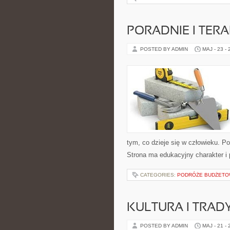
PORADNIE I TERA
POSTED BY ADMIN
MAJ - 23 -
tym, co dzieje się w człowieku. P
Strona ma edukacyjny charakter i
CATEGORIES:
PODRÓŻE BUDŻET
KULTURA I TRAD
POSTED BY ADMIN
MAJ - 21 -