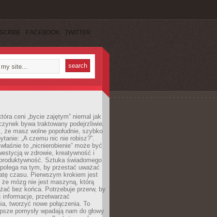
SCRIBE
FACEBOOK
TWITTER
która ceni „bycie zajętym” niemal jak
zynek bywa traktowany podejrzliwie.
z, że masz wolne popołudnie, szybko
pytanie: „A czemu nic nie robisz?”.
łaśnie to „nicnierobienie” może być
westycją w zdrowie, kreatywność i
 produktywność. Sztuka świadomego
polega na tym, by przestać uważać
atę czasu. Pierwszym krokiem jest
 że mózg nie jest maszyną, którą
żać bez końca. Potrzebuje przerw, by
 informacje, przetwarzać
ia, tworzyć nowe połączenia. To
lepsze pomysły wpadają nam do głowy