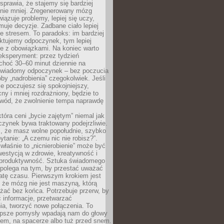
prawia, że stajemy się bardziej
 nie mniej. Zregenerowany mózg
wiązuje problemy, lepiej się uczy,
jmuje decyzje. Zadbane ciało lepiej
ze stresem. To paradoks: im bardziej
ktujemy odpoczynek, tym lepiej
ie z obowiązkami. Na koniec warto
eksperyment: przez tydzień
choć 30–60 minut dziennie na
świadomy odpoczynek – bez poczucia
óby „nadrobienia” czegokolwiek. Jeśli
e poczujesz się spokojniejszy,
cny i mniej rozdrażniony, będzie to
owód, że zwolnienie tempa naprawdę
która ceni „bycie zajętym” niemal jak
zynek bywa traktowany podejrzliwie.
z, że masz wolne popołudnie, szybko
pytanie: „A czemu nic nie robisz?”.
łaśnie to „nicnierobienie” może być
westycją w zdrowie, kreatywność i
 produktywność. Sztuka świadomego
polega na tym, by przestać uważać
atę czasu. Pierwszym krokiem jest
 że mózg nie jest maszyną, którą
żać bez końca. Potrzebuje przerw, by
 informacje, przetwarzać
ia, tworzyć nowe połączenia. To
lepsze pomysły wpadają nam do głowy
cem, na spacerze albo tuż przed snem.