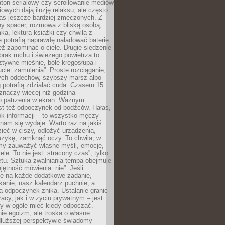
ton serialowy czy scrollowanie mediów
owych dają iluzję relaksu, ale często
nas jeszcze bardziej zmęczonych. Z
ny spacer, rozmowa z bliską osobą,
ka, lektura książki czy chwila z
 potrafią naprawdę naładować baterie.
ż zapominać o ciele. Długie siedzenie
 brak ruchu i świeżego powietrza to
ztywne mięśnie, bóle kręgosłupa i
cie „zamulenia”. Proste rozciąganie,
zych oddechów, szybszy marsz albo
ng potrafią zdziałać cuda. Czasem 15
znaczy więcej niż godzina
 patrzenia w ekran. Ważnym
st też odpoczynek od bodźców. Hałas,
łok informacji – to wszystko męczy
ż nam się wydaje. Warto raz na jakiś
ieć w ciszy, odłożyć urządzenia,
zykę, zamknąć oczy. To chwila, w
my zauważyć własne myśli, emocje,
ele. To nie jest „stracony czas”, tylko
tu. Sztuka zwalniania tempa obejmuje
jętność mówienia „nie”. Jeśli
ę na każde dodatkowe zadanie,
tkanie, nasz kalendarz puchnie, a
a odpoczynek znika. Ustalanie granic –
acy, jak i w życiu prywatnym – jest
by w ogóle mieć kiedy odpocząć.
ie egoizm, ale troska o własne
dłuższej perspektywie świadomy