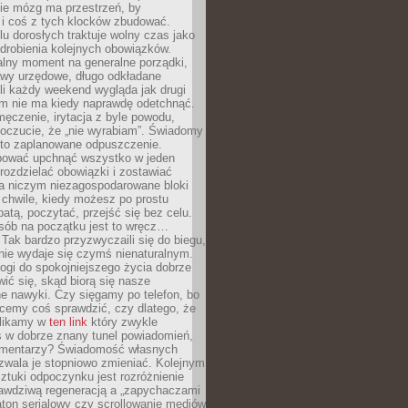
ie mózg ma przestrzeń, by
 i coś z tych klocków zbudować.
elu dorosłych traktuje wolny czas jako
drobienia kolejnych obowiązków.
alny moment na generalne porządki,
awy urzędowe, długo odkładane
śli każdy weekend wygląda jak drugi
zm nie ma kiedy naprawdę odetchnąć.
ęczenie, irytacja z byle powodu,
poczucie, że „nie wyrabiam”. Świadomy
to zaplanowane odpuszczenie.
bować upchnąć wszystko w jeden
 rozdzielać obowiązki i zostawiać
na niczym niezagospodarowane bloki
 chwile, kiedy możesz po prostu
batą, poczytać, przejść się bez celu.
sób na początku jest to wręcz…
Tak bardzo przyzwyczaili się do biegu,
nie wydaje się czymś nienaturalnym.
ogi do spokojniejszego życia dobrze
wić się, skąd biorą się nasze
e nawyki. Czy sięgamy po telefon, bo
cemy coś sprawdzić, czy dlatego, że
klikamy w
ten link
który zwykle
s w dobrze znany tunel powiadomień,
komentarzy? Świadomość własnych
zwala je stopniowo zmieniać. Kolejnym
tuki odpoczynku jest rozróżnienie
awdziwą regeneracją a „zapychaczami
ton serialowy czy scrollowanie mediów