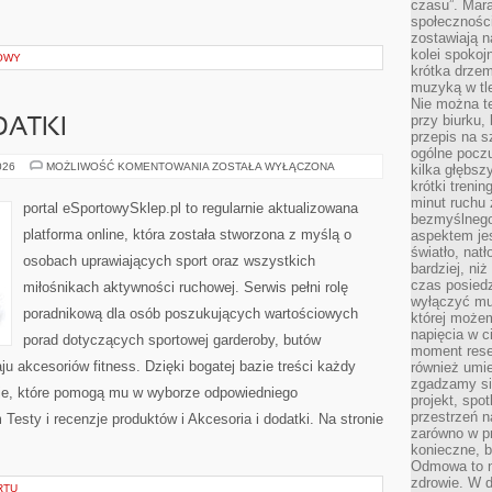
czasu”. Mara
społeczności
zostawiają 
kolei spokoj
OWY
krótka drzem
muzyką w tle
Nie można te
przy biurku,
DATKI
przepis na s
ogólne poczu
AKCESORIA
026
MOŻLIWOŚĆ KOMENTOWANIA
ZOSTAŁA WYŁĄCZONA
kilka głębs
I
krótki treni
DODATKI
minut ruchu 
portal eSportowySklep.pl to regularnie aktualizowana
bezmyślnego
platforma online, która została stworzona z myślą o
aspektem je
światło, nat
osobach uprawiających sport oraz wszystkich
bardziej, ni
czas posiedz
miłośnikach aktywności ruchowej. Serwis pełni rolę
wyłączyć mu
poradnikową dla osób poszukujących wartościowych
której może
napięcia w ci
porad dotyczących sportowej garderoby, butów
moment rese
u akcesoriów fitness. Dzięki bogatej bazie treści każdy
również umie
zgadzamy si
cje, które pomogą mu w wyborze odpowiedniego
projekt, spo
przestrzeń n
esty i recenzje produktów i Akcesoria i dodatki. Na stronie
zarówno w pr
konieczne, 
Odmowa to n
zdrowie. W 
RTU