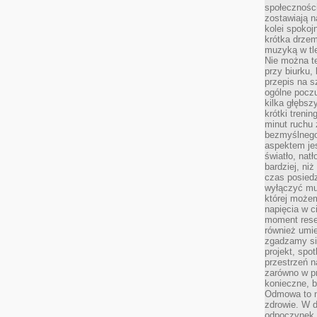
społeczności
zostawiają 
kolei spokoj
krótka drzem
muzyką w tle
Nie można te
przy biurku,
przepis na s
ogólne poczu
kilka głębs
krótki treni
minut ruchu 
bezmyślnego
aspektem je
światło, nat
bardziej, ni
czas posiedz
wyłączyć mu
której może
napięcia w ci
moment rese
również umie
zgadzamy si
projekt, spo
przestrzeń n
zarówno w pr
konieczne, 
Odmowa to n
zdrowie. W 
odpoczynek s