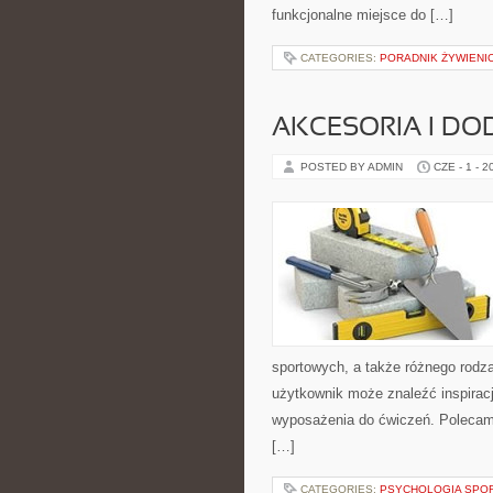
funkcjonalne miejsce do […]
CATEGORIES:
PORADNIK ŻYWIENI
AKCESORIA I DO
POSTED BY ADMIN
CZE - 1 - 2
sportowych, a także różnego rodzaj
użytkownik może znaleźć inspira
wyposażenia do ćwiczeń. Polecam T
[…]
CATEGORIES:
PSYCHOLOGIA SPO