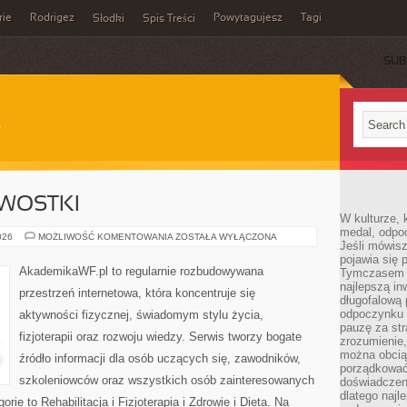
rie
Rodrigez
Powytagujesz
Tagi
Słodki
Spis Treści
SUB
AWOSTKI
W kulturze, 
medal, odpoc
HISTORIA
026
MOŻLIWOŚĆ KOMENTOWANIA
ZOSTAŁA WYŁĄCZONA
Jeśli mówis
I
CIEKAWOSTKI
pojawia się 
AkademikaWF.pl to regularnie rozbudowywana
Tymczasem w
najlepszą in
przestrzeń internetowa, która koncentruje się
długofalową
odpoczynku 
aktywności fizycznej, świadomym stylu życia,
pauzę za str
fizjoterapii oraz rozwoju wiedzy. Serwis tworzy bogate
zrozumienie,
można obcią
źródło informacji dla osób uczących się, zawodników,
porządkować
szkoleniowców oraz wszystkich osób zainteresowanych
doświadczen
dlatego naj
ie to Rehabilitacja i Fizjoterapia i Zdrowie i Dieta. Na