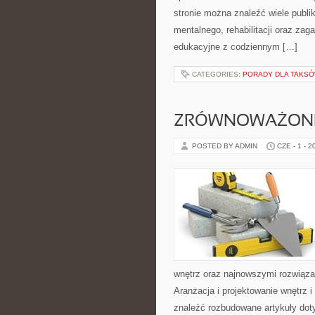
stronie można znaleźć wiele publ
mentalnego, rehabilitacji oraz zag
edukacyjne z codziennym […]
CATEGORIES:
PORADY DLA TAKS
ZRÓWNOWAŻONE
POSTED BY ADMIN
CZE - 1 - 2
wnętrz oraz najnowszymi rozwiąza
Aranżacja i projektowanie wnętrz i
znaleźć rozbudowane artykuły dot