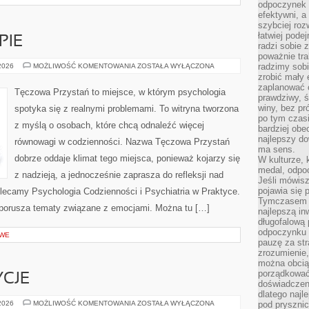
odpoczynek s
efektywni, a
szybciej roz
łatwiej pode
PIE
radzi sobie 
poważnie tra
PORADNIE
radzimy sob
 2026
MOŻLIWOŚĆ KOMENTOWANIA
ZOSTAŁA WYŁĄCZONA
I
zrobić mały 
TERAPIE
zaplanować 
Tęczowa Przystań to miejsce, w którym psychologia
prawdziwy, 
winy, bez pr
spotyka się z realnymi problemami. To witryna tworzona
po tym czasi
z myślą o osobach, które chcą odnaleźć więcej
bardziej obe
najlepszy d
równowagi w codzienności. Nazwa Tęczowa Przystań
ma sens.
dobrze oddaje klimat tego miejsca, ponieważ kojarzy się
W kulturze, 
medal, odpoc
z nadzieją, a jednocześnie zaprasza do refleksji nad
Jeśli mówis
pojawia się 
olecamy Psychologia Codzienności i Psychiatria w Praktyce.
Tymczasem w
 porusza tematy związane z emocjami. Można tu […]
najlepszą in
długofalową
odpoczynku 
OWE
pauzę za str
zrozumienie,
można obcią
porządkować
YCJE
doświadczen
dlatego naj
KULTURA
 2026
MOŻLIWOŚĆ KOMENTOWANIA
ZOSTAŁA WYŁĄCZONA
pod pryszni