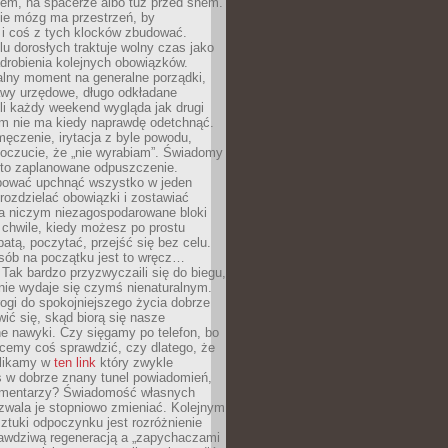
cem, na spacerze albo tuż przed snem.
ie mózg ma przestrzeń, by
 i coś z tych klocków zbudować.
elu dorosłych traktuje wolny czas jako
drobienia kolejnych obowiązków.
alny moment na generalne porządki,
awy urzędowe, długo odkładane
śli każdy weekend wygląda jak drugi
zm nie ma kiedy naprawdę odetchnąć.
ęczenie, irytacja z byle powodu,
poczucie, że „nie wyrabiam”. Świadomy
to zaplanowane odpuszczenie.
bować upchnąć wszystko w jeden
 rozdzielać obowiązki i zostawiać
na niczym niezagospodarowane bloki
 chwile, kiedy możesz po prostu
batą, poczytać, przejść się bez celu.
sób na początku jest to wręcz…
Tak bardzo przyzwyczaili się do biegu,
nie wydaje się czymś nienaturalnym.
ogi do spokojniejszego życia dobrze
wić się, skąd biorą się nasze
e nawyki. Czy sięgamy po telefon, bo
cemy coś sprawdzić, czy dlatego, że
klikamy w
ten link
który zwykle
s w dobrze znany tunel powiadomień,
komentarzy? Świadomość własnych
zwala je stopniowo zmieniać. Kolejnym
tuki odpoczynku jest rozróżnienie
awdziwą regeneracją a „zapychaczami