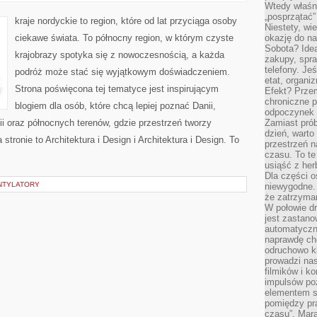
I
Wtedy właśn
TRADYCJE
„posprzątać”
kraje nordyckie to region, które od lat przyciąga osoby
Niestety, wi
ciekawe świata. To północny region, w którym czyste
okazję do na
Sobota? Ide
krajobrazy spotyka się z nowoczesnością, a każda
zakupy, spr
telefony. Je
podróż może stać się wyjątkowym doświadczeniem.
etat, organi
Strona poświęcona tej tematyce jest inspirującym
Efekt? Przem
chroniczne 
blogiem dla osób, które chcą lepiej poznać Danii,
odpoczynek 
ndii oraz północnych terenów, gdzie przestrzeń tworzy
Zamiast pró
dzień, warto
stronie to Architektura i Design i Architektura i Design. To
przestrzeń 
czasu. To te
usiąść z her
Dla części o
ENTYLATORY
niewygodne. 
że zatrzyma
W połowie dr
jest zastano
automatyczn
naprawdę ch
odruchowo 
prowadzi na
filmików i 
impulsów po
elementem sz
pomiędzy pr
czasu”. Mara