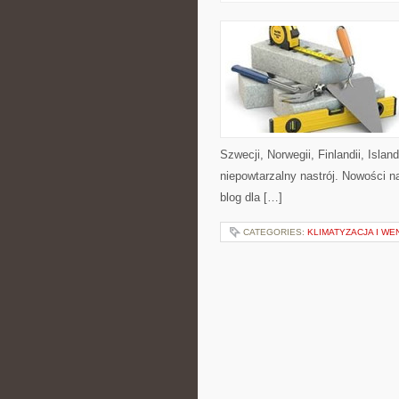
Szwecji, Norwegii, Finlandii, Isla
niepowtarzalny nastrój. Nowości na 
blog dla […]
CATEGORIES:
KLIMATYZACJA I W