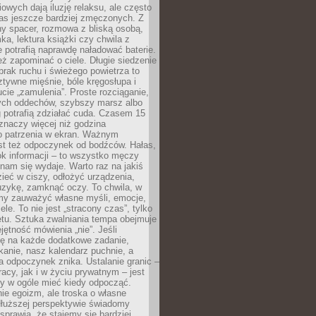
owych dają iluzję relaksu, ale często
nas jeszcze bardziej zmęczonych. Z
ny spacer, rozmowa z bliską osobą,
ka, lektura książki czy chwila z
 potrafią naprawdę naładować baterie.
ż zapominać o ciele. Długie siedzenie
 brak ruchu i świeżego powietrza to
ztywne mięśnie, bóle kręgosłupa i
cie „zamulenia”. Proste rozciąganie,
zych oddechów, szybszy marsz albo
ng potrafią zdziałać cuda. Czasem 15
znaczy więcej niż godzina
 patrzenia w ekran. Ważnym
st też odpoczynek od bodźców. Hałas,
łok informacji – to wszystko męczy
ż nam się wydaje. Warto raz na jakiś
ieć w ciszy, odłożyć urządzenia,
zykę, zamknąć oczy. To chwila, w
my zauważyć własne myśli, emocje,
ele. To nie jest „stracony czas”, tylko
tu. Sztuka zwalniania tempa obejmuje
jętność mówienia „nie”. Jeśli
ę na każde dodatkowe zadanie,
tkanie, nasz kalendarz puchnie, a
a odpoczynek znika. Ustalanie granic –
acy, jak i w życiu prywatnym – jest
by w ogóle mieć kiedy odpocząć.
ie egoizm, ale troska o własne
dłuższej perspektywie świadomy
prawia, że stajemy się bardziej