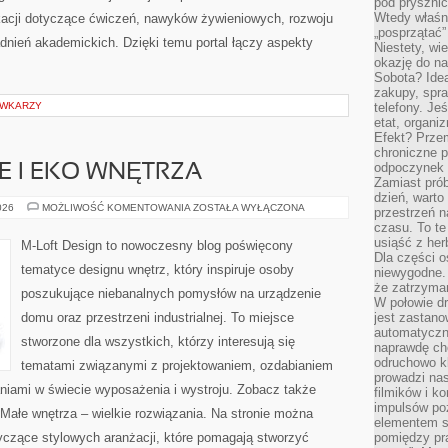
pod pryszni
Wtedy właśn
ikacji dotyczące ćwiczeń, nawyków żywieniowych, rozwoju
„posprzątać”
adnień akademickich. Dzięki temu portal łączy aspekty
Niestety, wi
okazję do na
Sobota? Ide
zakupy, spr
ÓWKARZY
telefony. Je
etat, organi
Efekt? Przem
chroniczne 
odpoczynek 
 I EKO WNĘTRZA
Zamiast pró
dzień, warto
ZRÓWNOWAŻONE
026
MOŻLIWOŚĆ KOMENTOWANIA
ZOSTAŁA WYŁĄCZONA
przestrzeń 
I
czasu. To te
EKO
WNĘTRZA
usiąść z her
M-Loft Design to nowoczesny blog poświęcony
Dla części o
tematyce designu wnętrz, który inspiruje osoby
niewygodne. 
że zatrzyma
poszukujące niebanalnych pomysłów na urządzenie
W połowie dr
domu oraz przestrzeni industrialnej. To miejsce
jest zastano
automatyczn
stworzone dla wszystkich, którzy interesują się
naprawdę ch
odruchowo 
tematami związanymi z projektowaniem, ozdabianiem
prowadzi na
niami w świecie wyposażenia i wystroju. Zobacz także
filmików i 
impulsów po
 Małe wnętrza – wielkie rozwiązania. Na stronie można
elementem sz
yczące stylowych aranżacji, które pomagają stworzyć
pomiędzy pr