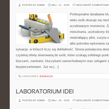
POSTED BY ADMIN
MAJ - 21 - 2026
MOŻLIWOŚĆ KOMENTOWA
Profesjonalne dorabianie klu
wielu osób okazuje się nie
oczekiwanym momencie. Zg
mieszkania, uszkodzony k
niedziałający pilot, zużyt
albo potrzeba wykonania z
sytuacje, w których liczy się dokładność. Strona poświęcona dora
czytelną ofertę skierowaną do osób, które szukają solidnego pun
kluczami, zamkami, kluczykami samochodowymi oraz usługami 
bezpieczeństwem. Już na […]
CATEGORIES:
EDUKACJA
LABORATORIUM IDEI
POSTED BY ADMIN
MAJ - 20 - 2026
MOŻLIWOŚĆ KOMENTOWA