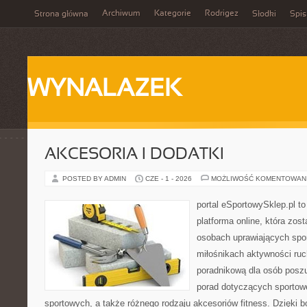
Archiwum
Kategorie
Rodrigez
Strona główna
Słodki
Spis
WYNALAZEK
AKCESORIA I DODATKI
POSTED BY ADMIN
CZE - 1 - 2026
MOŻLIWOŚĆ KOMENTOWAN
portal eSportowySklep.pl to
platforma online, która zos
osobach uprawiających spor
miłośnikach aktywności ruch
poradnikową dla osób posz
porad dotyczących sportowe
sportowych, a także różnego rodzaju akcesoriów fitness. Dzięki b