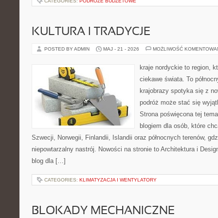
CATEGORIES:
PODRÓŻE BUDŻETOWE
KULTURA I TRADYCJE
POSTED BY ADMIN
MAJ - 21 - 2026
MOŻLIWOŚĆ KOMENTOWA
kraje nordyckie to region, k
ciekawe świata. To północn
krajobrazy spotyka się z n
podróż może stać się wyj
Strona poświęcona tej tema
blogiem dla osób, które chc
Szwecji, Norwegii, Finlandii, Islandii oraz północnych terenów, gd
niepowtarzalny nastrój. Nowości na stronie to Architektura i Design
blog dla […]
CATEGORIES:
KLIMATYZACJA I WENTYLATORY
BLOKADY MECHANICZNE