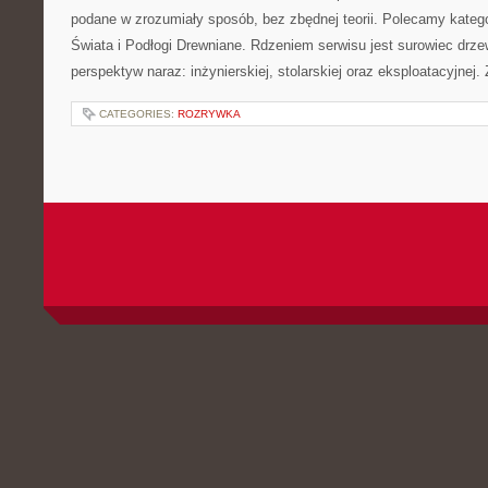
podane w zrozumiały sposób, bez zbędnej teorii. Polecamy katego
Świata i Podłogi Drewniane. Rdzeniem serwisu jest surowiec drze
perspektyw naraz: inżynierskiej, stolarskiej oraz eksploatacyjnej.
CATEGORIES:
ROZRYWKA