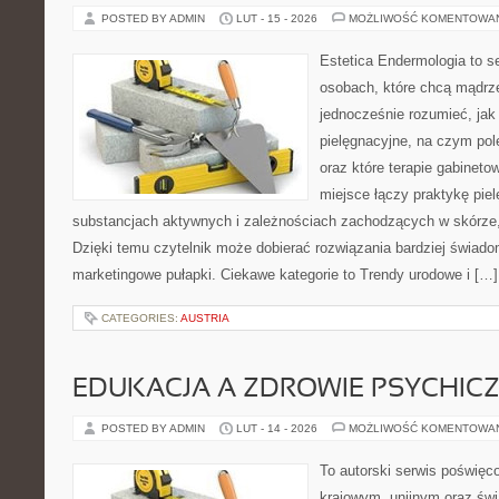
POSTED BY ADMIN
LUT - 15 - 2026
MOŻLIWOŚĆ KOMENTOWA
Estetica Endermologia to s
osobach, które chcą mądrze
jednocześnie rozumieć, jak 
pielęgnacyjne, na czym po
oraz które terapie gabineto
miejsce łączy praktykę pie
substancjach aktywnych i zależnościach zachodzących w skórze,
Dzięki temu czytelnik może dobierać rozwiązania bardziej świado
marketingowe pułapki. Ciekawe kategorie to Trendy urodowe i […]
CATEGORIES:
AUSTRIA
EDUKACJA A ZDROWIE PSYCHIC
POSTED BY ADMIN
LUT - 14 - 2026
MOŻLIWOŚĆ KOMENTOWA
To autorski serwis poświęc
krajowym, unijnym oraz św