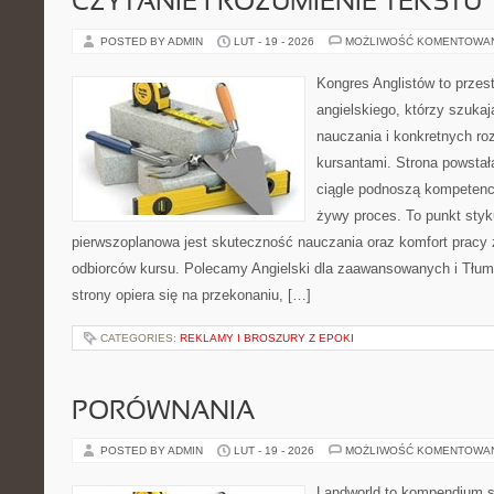
CZYTANIE I ROZUMIENIE TEKSTU
POSTED BY ADMIN
LUT - 19 - 2026
MOŻLIWOŚĆ KOMENTOWA
Kongres Anglistów to przest
angielskiego, którzy szuka
nauczania i konkretnych ro
kursantami. Strona powstał
ciągle podnoszą kompetencj
żywy proces. To punkt styku
pierwszoplanowa jest skuteczność nauczania oraz komfort pracy 
odbiorców kursu. Polecamy Angielski dla zaawansowanych i Tłumac
strony opiera się na przekonaniu, […]
CATEGORIES:
REKLAMY I BROSZURY Z EPOKI
PORÓWNANIA
POSTED BY ADMIN
LUT - 19 - 2026
MOŻLIWOŚĆ KOMENTOWA
Landworld to kompendium s