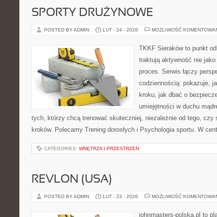
SPORTY DRUŻYNOWE
POSTED BY ADMIN
LUT - 24 - 2026
MOŻLIWOŚĆ KOMENTOWA
TKKF Sieraków to punkt odn
traktują aktywność nie jako
proces. Serwis łączy pers
codziennością: pokazuje, j
kroku, jak dbać o bezpiecze
umiejętności w duchu mądre
tych, którzy chcą trenować skuteczniej, niezależnie od tego, czy
kroków. Polecamy Trening dorosłych i Psychologia sportu. W cent
CATEGORIES:
WNĘTRZA I PRZESTRZEŃ
REVLON (USA)
POSTED BY ADMIN
LUT - 23 - 2026
MOŻLIWOŚĆ KOMENTOWA
johnmasters-polska.pl to pl