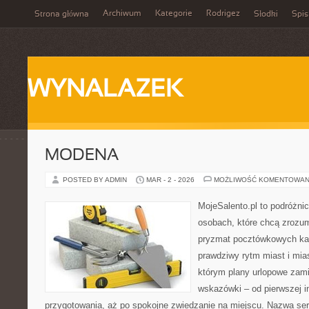
Archiwum
Kategorie
Rodrigez
Strona główna
Słodki
Spis
WYNALAZEK
MODENA
POSTED BY ADMIN
MAR - 2 - 2026
MOŻLIWOŚĆ KOMENTOWAN
MojeSalento.pl to podróżni
osobach, które chcą zrozum
pryzmat pocztówkowych kad
prawdziwy rytm miast i mia
którym plany urlopowe zami
wskazówki – od pierwszej in
przygotowania, aż po spokojne zwiedzanie na miejscu. Nazwa se