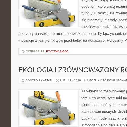
osobach, które chcą rozumie
tylko „tu i teraz”, ale równ
się programy, metody, potrz
oczekiwania rodziców, wyz
priorytety państwa. To miejsce stworzone po to, by łączyć codzie
inspiracje z różnych krajów przekładać na wdrożenie. Polecamy Pr
CATEGORIES:
ETYCZNA MODA
EKOLOGIA I ZRÓWNOWAŻONY R
POSTED BY ADMIN
LUT - 13 - 2026
MOŻLIWOŚĆ KOMENTOWA
Ta witryna to rozbudowany 
temu, co w praktyce robi n
elementach nośnych: mater
zastosowań nośnych. Jeżeli
budynku, modernizacja, pla
stropodach albo detale stol