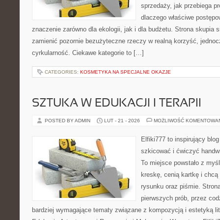
sprzedaży, jak przebiega pr
dlaczego właściwe postęp
znaczenie zarówno dla ekologii, jak i dla budżetu. Strona skupia s
zamienić pozornie bezużyteczne rzeczy w realną korzyść, jednoc
cyrkularność. Ciekawe kategorie to […]
CATEGORIES:
KOSMETYKA NA SPECJALNE OKAZJE
SZTUKA W EDUKACJI I TERAPII
POSTED BY ADMIN
LUT - 21 - 2026
MOŻLIWOŚĆ KOMENTOWA
Elfiki777 to inspirujący blo
szkicować i ćwiczyć handwr
To miejsce powstało z myśl
kreskę, cenią kartkę i chc
rysunku oraz piśmie. Stron
pierwszych prób, przez cod
bardziej wymagające tematy związane z kompozycją i estetyką lit