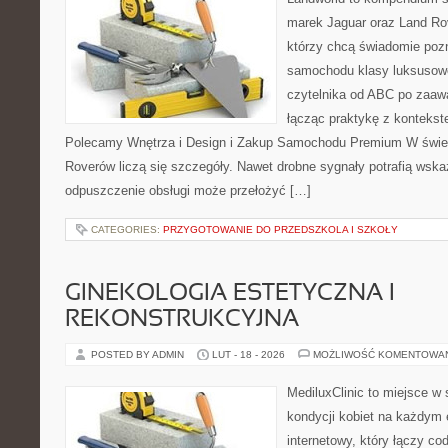
marek Jaguar oraz Land Rov
którzy chcą świadomie poz
samochodu klasy luksusowe
czytelnika od ABC po zaaw
łącząc praktykę z kontekste
Polecamy Wnętrza i Design i Zakup Samochodu Premium W świeci
Roverów liczą się szczegóły. Nawet drobne sygnały potrafią wska
odpuszczenie obsługi może przełożyć […]
CATEGORIES:
PRZYGOTOWANIE DO PRZEDSZKOLA I SZKOŁY
GINEKOLOGIA ESTETYCZNA I
REKONSTRUKCYJNA
POSTED BY ADMIN
LUT - 18 - 2026
MOŻLIWOŚĆ KOMENTOWA
MediluxClinic to miejsce w 
kondycji kobiet na każdym e
internetowy, który łączy c