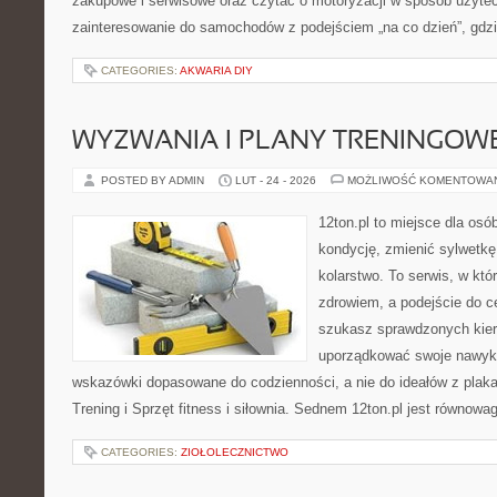
zakupowe i serwisowe oraz czytać o motoryzacji w sposób użytec
zainteresowanie do samochodów z podejściem „na co dzień”, gdzie 
CATEGORIES:
AKWARIA DIY
WYZWANIA I PLANY TRENINGOW
POSTED BY ADMIN
LUT - 24 - 2026
MOŻLIWOŚĆ KOMENTOWA
12ton.pl to miejsce dla os
kondycję, zmienić sylwetkę
kolarstwo. To serwis, w któ
zdrowiem, a podejście do ce
szukasz sprawdzonych kier
uporządkować swoje nawyki,
wskazówki dopasowane do codzienności, a nie do ideałów z plakat
Trening i Sprzęt fitness i siłownia. Sednem 12ton.pl jest równow
CATEGORIES:
ZIOŁOLECZNICTWO