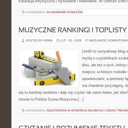
Edukacja Artystyczna i Rysowanie i Malowanie. W centrum Elfiki7
CATEGORIES:
PLANOWANIE POSIŁKÓW
MUZYCZNE RANKINGI I TOPLISTY
POSTED BY ADMIN
LUT - 20 - 2026
MOŻLIWOŚĆ KOMENTOWA
Limith to rozrywkowy blog 
myślą o czytelnikach szuk
dniu, ale też o tych, którz
miejsce, w którym melodie 
opowieściami, a premiery ł
ma charakter przystępny, 
się tu bardziej osobista i daje się czytać tak samo łatwo, jak słu
stronie to Polska Scena Muzyczna […]
CATEGORIES:
FIZJOTERAPIA W SPORTACH SIŁOWYCH I CROSS TRENI