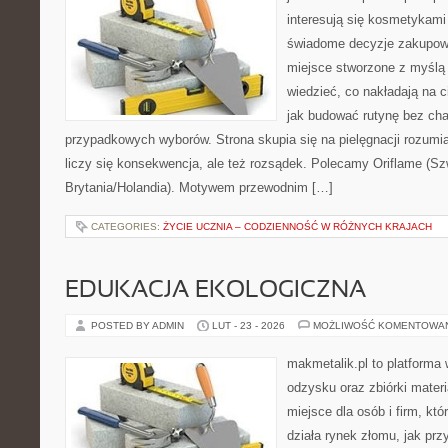
interesują się kosmetykami
świadome decyzje zakupowe
miejsce stworzone z myślą o
wiedzieć, co nakładają na cia
jak budować rutynę bez ch
przypadkowych wyborów. Strona skupia się na pielęgnacji rozumi
liczy się konsekwencja, ale też rozsądek. Polecamy Oriflame (Szw
Brytania/Holandia). Motywem przewodnim […]
CATEGORIES:
ŻYCIE UCZNIA – CODZIENNOŚĆ W RÓŻNYCH KRAJACH
EDUKACJA EKOLOGICZNA
POSTED BY ADMIN
LUT - 23 - 2026
MOŻLIWOŚĆ KOMENTOWA
makmetalik.pl to platforma
odzysku oraz zbiórki materi
miejsce dla osób i firm, któ
działa rynek złomu, jak pr