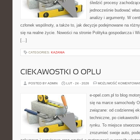
śledzić procesy zachodzące
jednocześnie budować włas
analizy i argumenty. W cen
członek wspólnoty, a także to, jak decyzje podejmowane na różn
się na realne życie. Nowości na stronie Polityka gospodarcza i W
[…]
CATEGORIES:
KAZANIA
CIEKAWOSTKI O OPLU
POSTED BY ADMIN
LUT - 24 - 2026
MOŻLIWOŚĆ KOMENTOWA
e-opel.com.pl to blog motor
się na marce samochody Op
związane: od codziennej eks
techniczne, po ciekawostki
rynku. To miejsce stworzone
zrozumieć swoje auto, pode