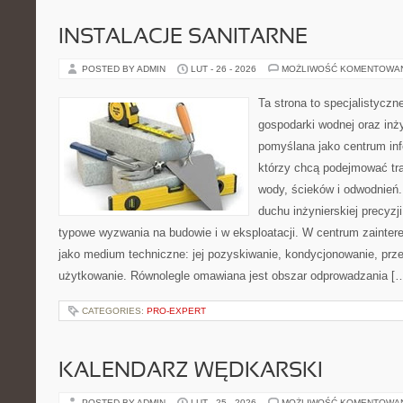
INSTALACJE SANITARNE
POSTED BY ADMIN
LUT - 26 - 2026
MOŻLIWOŚĆ KOMENTOWA
Ta strona to specjalistyc
gospodarki wodnej oraz inży
pomyślana jako centrum info
którzy chcą podejmować tra
wody, ścieków i odwodnień
duchu inżynierskiej precyzji
typowe wyzwania na budowie i w eksploatacji. W centrum zainter
jako medium techniczne: jej pozyskiwanie, kondycjonowanie, prz
użytkowanie. Równolegle omawiana jest obszar odprowadzania [
CATEGORIES:
PRO-EXPERT
KALENDARZ WĘDKARSKI
POSTED BY ADMIN
LUT - 25 - 2026
MOŻLIWOŚĆ KOMENTOWA