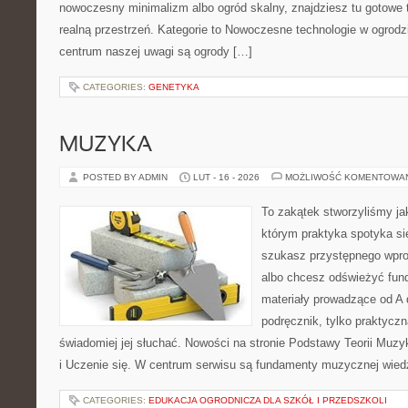
nowoczesny minimalizm albo ogród skalny, znajdziesz tu gotowe tr
realną przestrzeń. Kategorie to Nowoczesne technologie w ogrodz
centrum naszej uwagi są ogrody […]
CATEGORIES:
GENETYKA
MUZYKA
POSTED BY ADMIN
LUT - 16 - 2026
MOŻLIWOŚĆ KOMENTOWA
To zakątek stworzyliśmy ja
którym praktyka spotyka się
szukasz przystępnego wpr
albo chcesz odświeżyć fund
materiały prowadzące od A 
podręcznik, tylko praktyczn
świadomiej jej słuchać. Nowości na stronie Podstawy Teorii Muz
i Uczenie się. W centrum serwisu są fundamenty muzycznej wied
CATEGORIES:
EDUKACJA OGRODNICZA DLA SZKÓŁ I PRZEDSZKOLI