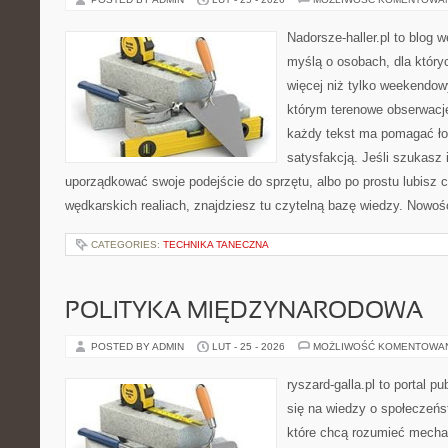
Nadorsze-haller.pl to blog w
myślą o osobach, dla któr
więcej niż tylko weekendo
którym terenowe obserwacje
każdy tekst ma pomagać ło
satysfakcją. Jeśli szukasz 
uporządkować swoje podejście do sprzętu, albo po prostu lubisz c
wędkarskich realiach, znajdziesz tu czytelną bazę wiedzy. Nowośc
CATEGORIES:
TECHNIKA TANECZNA
POLITYKA MIĘDZYNARODOWA
POSTED BY ADMIN
LUT - 25 - 2026
MOŻLIWOŚĆ KOMENTOWA
ryszard-galla.pl to portal p
się na wiedzy o społeczeńst
które chcą rozumieć mecha