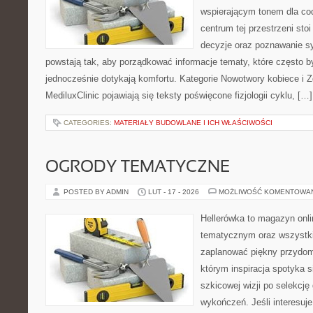
wspierającym tonem dla co
centrum tej przestrzeni sto
decyzje oraz poznawanie s
powstają tak, aby porządkować informacje tematy, które często 
jednocześnie dotykają komfortu. Kategorie Nowotwory kobiece i Z
MediluxClinic pojawiają się teksty poświęcone fizjologii cyklu, […]
CATEGORIES:
MATERIAŁY BUDOWLANE I ICH WŁAŚCIWOŚCI
OGRODY TEMATYCZNE
POSTED BY ADMIN
LUT - 17 - 2026
MOŻLIWOŚĆ KOMENTOWA
Hellerówka to magazyn onl
tematycznym oraz wszystk
zaplanować piękny przydom
którym inspiracja spotyka s
szkicowej wizji po selekcję
wykończeń. Jeśli interesuje