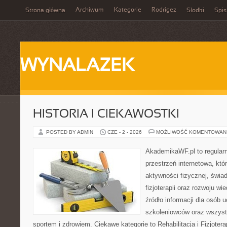
Archiwum
Kategorie
Rodrigez
Strona główna
Słodki
Spis
WYNALAZEK
HISTORIA I CIEKAWOSTKI
POSTED BY ADMIN
CZE - 2 - 2026
MOŻLIWOŚĆ KOMENTOWAN
AkademikaWF.pl to regular
przestrzeń internetowa, któ
aktywności fizycznej, świa
fizjoterapii oraz rozwoju w
źródło informacji dla osób 
szkoleniowców oraz wszyst
sportem i zdrowiem. Ciekawe kategorie to Rehabilitacja i Fizjoterap