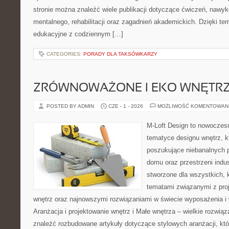
stronie można znaleźć wiele publikacji dotyczące ćwiczeń, nawy
mentalnego, rehabilitacji oraz zagadnień akademickich. Dzięki te
edukacyjne z codziennym […]
CATEGORIES:
PORADY DLA TAKSÓWKARZY
ZRÓWNOWAŻONE I EKO WNĘTR
POSTED BY ADMIN
CZE - 1 - 2026
MOŻLIWOŚĆ KOMENTOWAN
M-Loft Design to nowoczes
tematyce designu wnętrz, kt
poszukujące niebanalnych 
domu oraz przestrzeni indus
stworzone dla wszystkich, k
tematami związanymi z pro
wnętrz oraz najnowszymi rozwiązaniami w świecie wyposażenia i 
Aranżacja i projektowanie wnętrz i Małe wnętrza – wielkie rozwią
znaleźć rozbudowane artykuły dotyczące stylowych aranżacji, kt