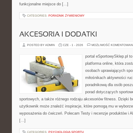
funkcjonalne miejsce do […]
CATEGORIES:
PORADNIK ŻYWIENIOWY
AKCESORIA I DODATKI
POSTED BY ADMIN
CZE - 1 - 2026
MOŻLIWOŚĆ KOMENTOWAN
portal eSportowySklep.pl to
platforma online, która zos
osobach uprawiających spor
miłośnikach aktywności ruch
poradnikową dla osób posz
porad dotyczących sportowe
sportowych, a także różnego rodzaju akcesoriów fitness. Dzięki b
użytkownik może znaleźć inspiracje, które pomogą mu w wyborz
wyposażenia do ćwiczeń. Polecam Testy i recenzje produktów i Akc
[…]
CATEGORIES:
PSYCHOLOGIA SPORTU