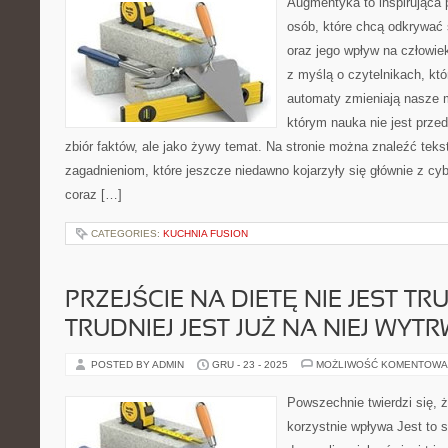
Augmentyka to inspirująca p
osób, które chcą odkrywać 
oraz jego wpływ na człowie
z myślą o czytelnikach, któr
automaty zmieniają nasze m
którym nauka nie jest prze
zbiór faktów, ale jako żywy temat. Na stronie można znaleźć tek
zagadnieniom, które jeszcze niedawno kojarzyły się głównie z cy
coraz […]
CATEGORIES:
KUCHNIA FUSION
PRZEJŚCIE NA DIETĘ NIE JEST T
TRUDNIEJ JEST JUŻ NA NIEJ WYT
POSTED BY ADMIN
GRU - 23 - 2025
MOŻLIWOŚĆ KOMENTOWA
Powszechnie twierdzi się, ż
korzystnie wpływa Jest to 