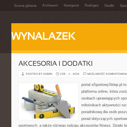
Archiwum
Kategorie
Rodrigez
Strona główna
Słodki
Spis
WYNALAZEK
AKCESORIA I DODATKI
POSTED BY ADMIN
CZE - 1 - 2026
MOŻLIWOŚĆ KOMENTOWAN
portal eSportowySklep.pl to
platforma online, która zos
osobach uprawiających spor
miłośnikach aktywności ruch
poradnikową dla osób posz
porad dotyczących sportowe
sportowych, a także różnego rodzaju akcesoriów fitness. Dzięki b