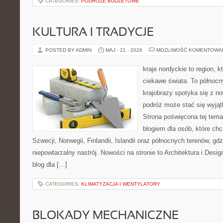
CATEGORIES:
PODRÓŻE BUDŻETOWE
KULTURA I TRADYCJE
POSTED BY ADMIN
MAJ - 21 - 2026
MOŻLIWOŚĆ KOMENTOWA
kraje nordyckie to region, k
ciekawe świata. To północn
krajobrazy spotyka się z n
podróż może stać się wyj
Strona poświęcona tej tema
blogiem dla osób, które chc
Szwecji, Norwegii, Finlandii, Islandii oraz północnych terenów, gd
niepowtarzalny nastrój. Nowości na stronie to Architektura i Design
blog dla […]
CATEGORIES:
KLIMATYZACJA I WENTYLATORY
BLOKADY MECHANICZNE