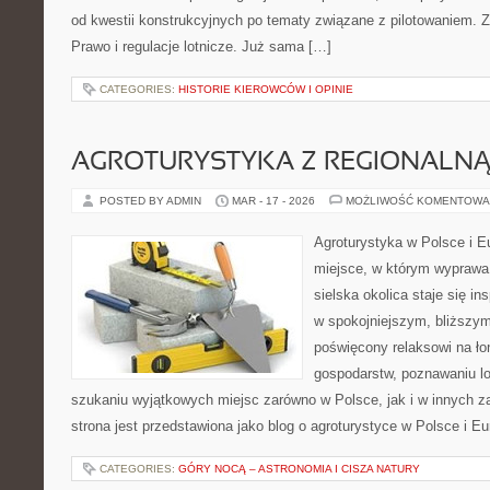
od kwestii konstrukcyjnych po tematy związane z pilotowaniem. Zo
Prawo i regulacje lotnicze. Już sama […]
CATEGORIES:
HISTORIE KIEROWCÓW I OPINIE
AGROTURYSTYKA Z REGIONALNĄ
POSTED BY ADMIN
MAR - 17 - 2026
MOŻLIWOŚĆ KOMENTOWA
Agroturystyka w Polsce i Eu
miejsce, w którym wyprawa 
sielska okolica staje się in
w spokojniejszym, bliższym
poświęcony relaksowi na ło
gospodarstw, poznawaniu lo
szukaniu wyjątkowych miejsc zarówno w Polsce, jak i w innych 
strona jest przedstawiona jako blog o agroturystyce w Polsce i Eu
CATEGORIES:
GÓRY NOCĄ – ASTRONOMIA I CISZA NATURY