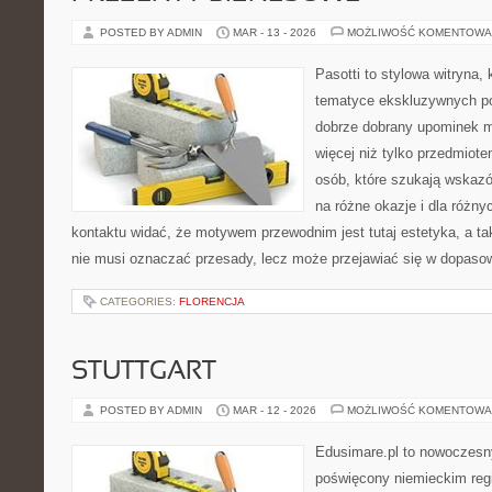
POSTED BY ADMIN
MAR - 13 - 2026
MOŻLIWOŚĆ KOMENTOWA
Pasotti to stylowa witryna, 
tematyce ekskluzywnych po
dobrze dobrany upominek 
więcej niż tylko przedmiote
osób, które szukają wskaz
na różne okazje i dla różn
kontaktu widać, że motywem przewodnim jest tutaj estetyka, a ta
nie musi oznaczać przesady, lecz może przejawiać się w dopaso
CATEGORIES:
FLORENCJA
STUTTGART
POSTED BY ADMIN
MAR - 12 - 2026
MOŻLIWOŚĆ KOMENTOWA
Edusimare.pl to nowoczesn
poświęcony niemieckim regi