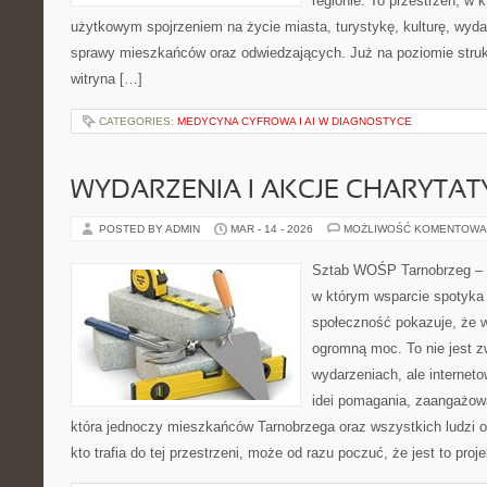
regionie. To przestrzeń, w 
użytkowym spojrzeniem na życie miasta, turystykę, kulturę, wydar
sprawy mieszkańców oraz odwiedzających. Już na poziomie strukt
witryna […]
CATEGORIES:
MEDYCYNA CYFROWA I AI W DIAGNOSTYCE
WYDARZENIA I AKCJE CHARYTA
POSTED BY ADMIN
MAR - 14 - 2026
MOŻLIWOŚĆ KOMENTOWA
Sztab WOŚP Tarnobrzeg – G
w którym wsparcie spotyka s
społeczność pokazuje, że 
ogromną moc. To nie jest z
wydarzeniach, ale internet
idei pomagania, zaangażowa
która jednoczy mieszkańców Tarnobrzega oraz wszystkich ludzi o
kto trafia do tej przestrzeni, może od razu poczuć, że jest to proj