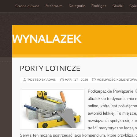
Archiwum
Kategorie
Rodrigez
Strona główna
Słodki
Spis
WYNALAZEK
PORTY LOTNICZE
POSTED BY ADMIN
MAR - 17 - 2026
MOŻLIWOŚĆ KOMENTOWA
Podkarpackie Powiązanie K
ultralekkie to dynamicznie r
online, która jest poświęc
awioniki lekkiej. To miejs
rozwiązania spotyka się z 
treści merytoryczne łączą 
Serwis ten można postrzegać jako kompendium, które przybliża lo