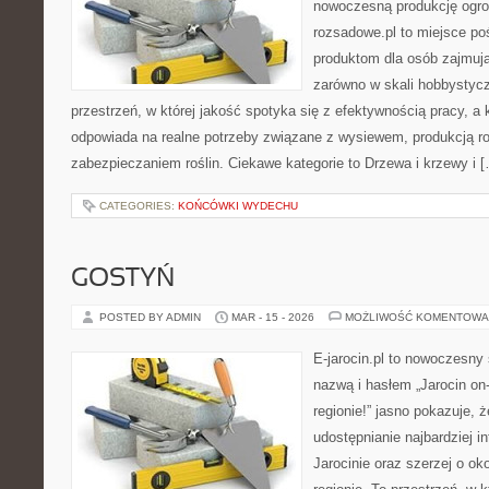
nowoczesną produkcję ogrod
rozsadowe.pl to miejsce p
produktom dla osób zajmuj
zarówno w skali hobbystyczn
przestrzeń, w której jakość spotyka się z efektywnością pracy, a
odpowiada na realne potrzeby związane z wysiewem, produkcją r
zabezpieczaniem roślin. Ciekawe kategorie to Drzewa i krzewy i 
CATEGORIES:
KOŃCÓWKI WYDECHU
GOSTYŃ
POSTED BY ADMIN
MAR - 15 - 2026
MOŻLIWOŚĆ KOMENTOWA
E-jarocin.pl to nowoczesny 
nazwą i hasłem „Jarocin on-
regionie!” jasno pokazuje, 
udostępnianie najbardziej i
Jarocinie oraz szerzej o ok