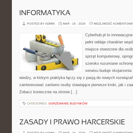
INFORMATYKA
POSTED BY ADMIN
MAR - 16 - 2026
MOŻLIWOŚĆ KOMENTOWA
Cyberhub.pl to innowacyjna 
pełni oddaje charakter wspó
miejsce stworzone dla osó
sprzęt komputerowy, oprogr
szeroko rozumiane ochron
serwisu buduje skojarzenia
wiedzy, w którym praktyka łączy się z pasją do nowych rozwiązań
zainteresować zarówno osoby stawiające pierwsze kroki, jak i z
Zobacz koniecznie na stronie […]
CATEGORIES:
OGRZEWANIE BUDYNKÓW
ZASADY I PRAWO HARCERSKIE
POSTED BY ADMIN
MAR - 16 - 2026
MOŻLIWOŚĆ KOMENTOWA