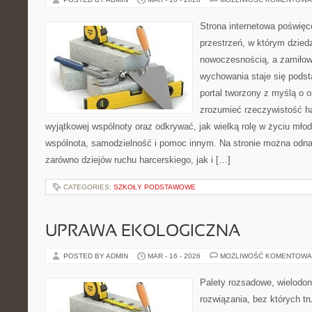
Strona internetowa poświęc
przestrzeń, w którym dzied
nowoczesnością, a zamiłowa
wychowania staje się podst
portal tworzony z myślą o o
zrozumieć rzeczywistość ha
wyjątkowej wspólnoty oraz odkrywać, jak wielką rolę w życiu mło
wspólnota, samodzielność i pomoc innym. Na stronie można odna
zarówno dziejów ruchu harcerskiego, jak i […]
CATEGORIES:
SZKOŁY PODSTAWOWE
UPRAWA EKOLOGICZNA
POSTED BY ADMIN
MAR - 16 - 2026
MOŻLIWOŚĆ KOMENTOWA
Palety rozsadowe, wielodoni
rozwiązania, bez których t