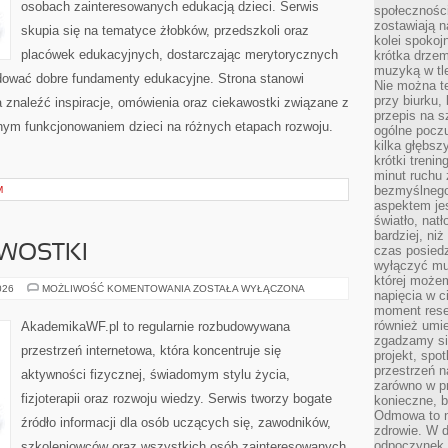
osobach zainteresowanych edukacją dzieci. Serwis
społeczności
zostawiają 
skupia się na tematyce żłobków, przedszkoli oraz
kolei spokoj
placówek edukacyjnych, dostarczając merytorycznych
krótka drzem
muzyką w tle
udować dobre fundamenty edukacyjne. Strona stanowi
Nie można te
przy biurku,
a znaleźć inspiracje, omówienia oraz ciekawostki związane z
przepis na s
nym funkcjonowaniem dzieci na różnych etapach rozwoju.
ogólne poczu
kilka głębs
krótki treni
minut ruchu 
bezmyślnego
M
aspektem je
światło, nat
bardziej, ni
AWOSTKI
czas posiedz
wyłączyć mu
której może
HISTORIA
026
MOŻLIWOŚĆ KOMENTOWANIA
ZOSTAŁA WYŁĄCZONA
napięcia w ci
I
moment rese
CIEKAWOSTKI
również umie
AkademikaWF.pl to regularnie rozbudowywana
zgadzamy si
przestrzeń internetowa, która koncentruje się
projekt, spo
przestrzeń n
aktywności fizycznej, świadomym stylu życia,
zarówno w pr
fizjoterapii oraz rozwoju wiedzy. Serwis tworzy bogate
konieczne, 
Odmowa to n
źródło informacji dla osób uczących się, zawodników,
zdrowie. W 
odpoczynek s
szkoleniowców oraz wszystkich osób zainteresowanych