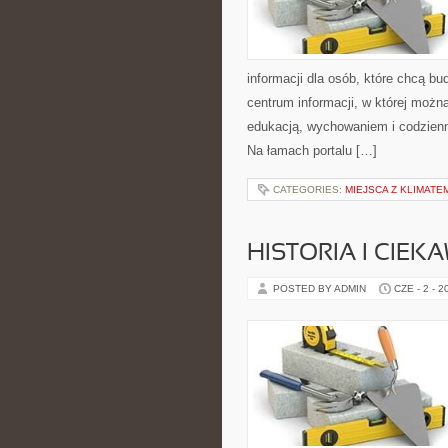
informacji dla osób, które chcą b
centrum informacji, w której możn
edukacją, wychowaniem i codzien
Na łamach portalu […]
CATEGORIES:
MIEJSCA Z KLIMATE
HISTORIA I CIEK
POSTED BY ADMIN
CZE - 2 - 2