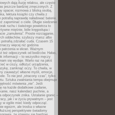
owych dają iluzję relaksu, ale często
nas jeszcze bardziej zmęczonych. Z
ny spacer, rozmowa z bliską osobą,
ka, lektura książki czy chwila z
 potrafią naprawdę naładować baterie.
ż zapominać o ciele. Długie siedzenie
 brak ruchu i świeżego powietrza to
ztywne mięśnie, bóle kręgosłupa i
cie „zamulenia”. Proste rozciąganie,
zych oddechów, szybszy marsz albo
ng potrafią zdziałać cuda. Czasem 15
znaczy więcej niż godzina
 patrzenia w ekran. Ważnym
st też odpoczynek od bodźców. Hałas,
łok informacji – to wszystko męczy
ż nam się wydaje. Warto raz na jakiś
ieć w ciszy, odłożyć urządzenia,
zykę, zamknąć oczy. To chwila, w
my zauważyć własne myśli, emocje,
ele. To nie jest „stracony czas”, tylko
tu. Sztuka zwalniania tempa obejmuje
jętność mówienia „nie”. Jeśli
ę na każde dodatkowe zadanie,
tkanie, nasz kalendarz puchnie, a
a odpoczynek znika. Ustalanie granic –
acy, jak i w życiu prywatnym – jest
by w ogóle mieć kiedy odpocząć.
ie egoizm, ale troska o własne
dłuższej perspektywie świadomy
prawia, że stajemy się bardziej