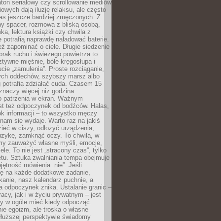
ton serialowy czy scrollowanie mediów
owych dają iluzję relaksu, ale często
nas jeszcze bardziej zmęczonych. Z
ny spacer, rozmowa z bliską osobą,
ka, lektura książki czy chwila z
 potrafią naprawdę naładować baterie.
ż zapominać o ciele. Długie siedzenie
 brak ruchu i świeżego powietrza to
ztywne mięśnie, bóle kręgosłupa i
cie „zamulenia”. Proste rozciąganie,
zych oddechów, szybszy marsz albo
ng potrafią zdziałać cuda. Czasem 15
znaczy więcej niż godzina
 patrzenia w ekran. Ważnym
st też odpoczynek od bodźców. Hałas,
łok informacji – to wszystko męczy
ż nam się wydaje. Warto raz na jakiś
ieć w ciszy, odłożyć urządzenia,
zykę, zamknąć oczy. To chwila, w
my zauważyć własne myśli, emocje,
ele. To nie jest „stracony czas”, tylko
tu. Sztuka zwalniania tempa obejmuje
jętność mówienia „nie”. Jeśli
ę na każde dodatkowe zadanie,
tkanie, nasz kalendarz puchnie, a
a odpoczynek znika. Ustalanie granic –
acy, jak i w życiu prywatnym – jest
by w ogóle mieć kiedy odpocząć.
ie egoizm, ale troska o własne
dłuższej perspektywie świadomy