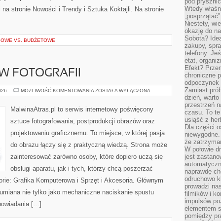
pod pryszni
Wtedy właśn
a stronie Nowości i Trendy i Sztuka Koktajli. Na stronie
„posprzątać”
Niestety, wi
okazję do na
Sobota? Ide
SOWE VS. BUDŻETOWE
zakupy, spr
telefony. Je
etat, organi
Efekt? Przem
 W FOTOGRAFII
chroniczne 
odpoczynek 
Zamiast pró
ZAWÓD
026
MOŻLIWOŚĆ KOMENTOWANIA
ZOSTAŁA WYŁĄCZONA
I
dzień, warto
BIZNES
przestrzeń 
W
MalwinaAtras.pl to serwis internetowy poświęcony
czasu. To te
FOTOGRAFII
usiąść z her
sztuce fotografowania, postprodukcji obrazów oraz
Dla części o
projektowaniu graficznemu. To miejsce, w której pasja
niewygodne. 
że zatrzyma
do obrazu łączy się z praktyczną wiedzą. Strona może
W połowie dr
zainteresować zarówno osoby, które dopiero uczą się
jest zastano
automatyczn
obsługi aparatu, jak i tych, którzy chcą poszerzać
naprawdę ch
odruchowo 
orie: Grafika Komputerowa i Sprzęt i Akcesoria. Głównym
prowadzi na
ozumiana nie tylko jako mechaniczne naciskanie spustu
filmików i 
impulsów po
powiadania […]
elementem sz
pomiędzy pr