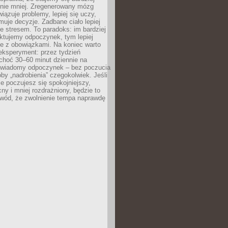
 nie mniej. Zregenerowany mózg
wiązuje problemy, lepiej się uczy,
jmuje decyzje. Zadbane ciało lepiej
ze stresem. To paradoks: im bardziej
ktujemy odpoczynek, tym lepiej
ie z obowiązkami. Na koniec warto
eksperyment: przez tydzień
choć 30–60 minut dziennie na
świadomy odpoczynek – bez poczucia
óby „nadrobienia” czegokolwiek. Jeśli
e poczujesz się spokojniejszy,
cny i mniej rozdrażniony, będzie to
owód, że zwolnienie tempa naprawdę