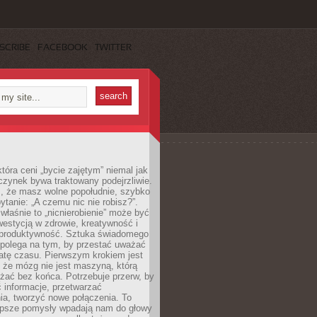
SCRIBE
FACEBOOK
TWITTER
która ceni „bycie zajętym” niemal jak
zynek bywa traktowany podejrzliwie.
z, że masz wolne popołudnie, szybko
pytanie: „A czemu nic nie robisz?”.
łaśnie to „nicnierobienie” może być
westycją w zdrowie, kreatywność i
 produktywność. Sztuka świadomego
polega na tym, by przestać uważać
atę czasu. Pierwszym krokiem jest
 że mózg nie jest maszyną, którą
żać bez końca. Potrzebuje przerw, by
 informacje, przetwarzać
ia, tworzyć nowe połączenia. To
lepsze pomysły wpadają nam do głowy