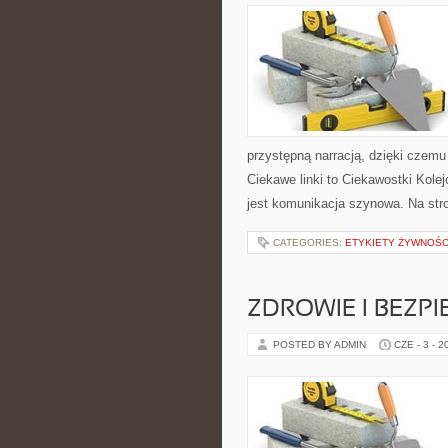
przystępną narracją, dzięki czem
Ciekawe linki to Ciekawostki Kol
jest komunikacja szynowa. Na str
CATEGORIES:
ETYKIETY ŻYWNOŚC
ZDROWIE I BEZP
POSTED BY ADMIN
CZE - 3 - 2