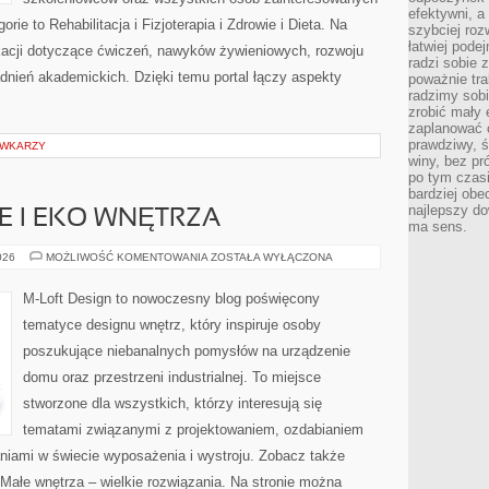
efektywni, a
ie to Rehabilitacja i Fizjoterapia i Zdrowie i Dieta. Na
szybciej roz
łatwiej pode
ikacji dotyczące ćwiczeń, nawyków żywieniowych, rozwoju
radzi sobie 
adnień akademickich. Dzięki temu portal łączy aspekty
poważnie tra
radzimy sob
zrobić mały 
zaplanować 
prawdziwy, 
ÓWKARZY
winy, bez pr
po tym czasi
bardziej obe
najlepszy d
 I EKO WNĘTRZA
ma sens.
ZRÓWNOWAŻONE
026
MOŻLIWOŚĆ KOMENTOWANIA
ZOSTAŁA WYŁĄCZONA
I
EKO
WNĘTRZA
M-Loft Design to nowoczesny blog poświęcony
tematyce designu wnętrz, który inspiruje osoby
poszukujące niebanalnych pomysłów na urządzenie
domu oraz przestrzeni industrialnej. To miejsce
stworzone dla wszystkich, którzy interesują się
tematami związanymi z projektowaniem, ozdabianiem
niami w świecie wyposażenia i wystroju. Zobacz także
 Małe wnętrza – wielkie rozwiązania. Na stronie można