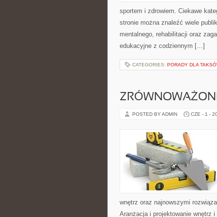
sportem i zdrowiem. Ciekawe kategor
stronie można znaleźć wiele publ
mentalnego, rehabilitacji oraz zag
edukacyjne z codziennym […]
CATEGORIES:
PORADY DLA TAKS
ZRÓWNOWAŻONE
POSTED BY ADMIN
CZE - 1 - 2
wnętrz oraz najnowszymi rozwiąza
Aranżacja i projektowanie wnętrz i