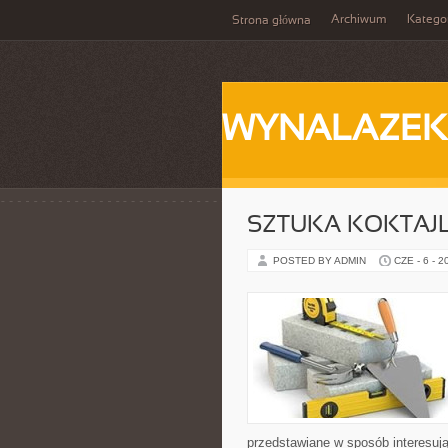
Archiwum
Katego
Strona główna
WYNALAZEK
SZTUKA KOKTAJL
POSTED BY ADMIN
CZE - 6 - 2
przedstawiane w sposób interesują