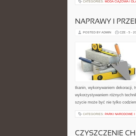
CATEGORIES:
MODA CIĄŻOWA I D
NAPRAWY I PRZE
POSTED BY ADMIN
CZE - 5 - 2
tkanin, wykonywaniem dekoracji, 
wykorzystywaniem różnych technik 
szycie może być nie tylko codzie
CATEGORIES:
PARKI NARODOWE I
CZYSZCZENIE C