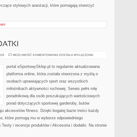
yczące stylowych aranżacji, które pomagają stworzyć
OWY
DATKI
AKCESORIA
026
MOŻLIWOŚĆ KOMENTOWANIA
ZOSTAŁA WYŁĄCZONA
I
DODATKI
portal eSportowySklep.pl to regularnie aktualizowana
platforma online, która została stworzona z myślą o
osobach uprawiających sport oraz wszystkich
miłośnikach aktywności ruchowej. Serwis pełni rolę
poradnikową dla osób poszukujących wartościowych
porad dotyczących sportowej garderoby, butów
u akcesoriów fitness. Dzięki bogatej bazie treści każdy
cje, które pomogą mu w wyborze odpowiedniego
esty i recenzje produktów i Akcesoria i dodatki. Na stronie