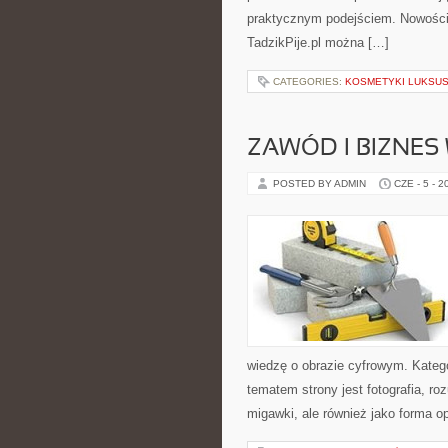
praktycznym podejściem. Nowości n
TadzikPije.pl można […]
CATEGORIES:
KOSMETYKI LUKSU
ZAWÓD I BIZNES
POSTED BY ADMIN
CZE - 5 - 2
wiedzę o obrazie cyfrowym. Kateg
tematem strony jest fotografia, r
migawki, ale również jako forma o