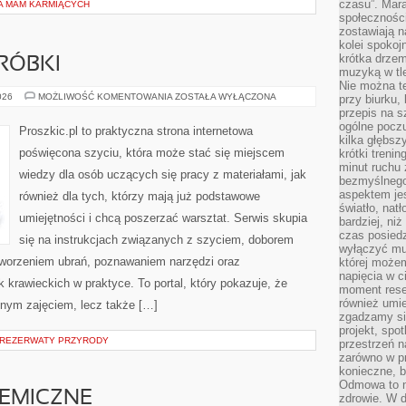
czasu”. Mara
LA MAM KARMIĄCYCH
społeczności
zostawiają 
kolei spokoj
krótka drzem
RÓBKI
muzyką w tle
Nie można te
NAPRAWY
026
MOŻLIWOŚĆ KOMENTOWANIA
ZOSTAŁA WYŁĄCZONA
przy biurku,
I
przepis na s
PRZERÓBKI
ogólne poczu
Proszkic.pl to praktyczna strona internetowa
kilka głębs
poświęcona szyciu, która może stać się miejscem
krótki treni
minut ruchu 
wiedzy dla osób uczących się pracy z materiałami, jak
bezmyślnego
aspektem je
również dla tych, którzy mają już podstawowe
światło, nat
umiejętności i chcą poszerzać warsztat. Serwis skupia
bardziej, ni
czas posiedz
się na instrukcjach związanych z szyciem, doborem
wyłączyć mu
tworzeniem ubrań, poznawaniem narzędzi oraz
której może
napięcia w ci
krawieckich w praktyce. To portal, który pokazuje, że
moment rese
również umie
nnym zajęciem, lecz także […]
zgadzamy si
projekt, spo
 REZERWATY PRZYRODY
przestrzeń n
zarówno w pr
konieczne, 
Odmowa to n
HEMICZNE
zdrowie. W 