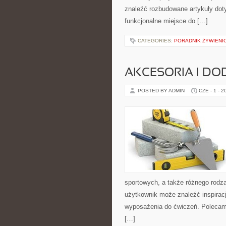
znaleźć rozbudowane artykuły dot
funkcjonalne miejsce do […]
CATEGORIES:
PORADNIK ŻYWIENI
AKCESORIA I DO
POSTED BY ADMIN
CZE - 1 - 2
sportowych, a także różnego rodzaj
użytkownik może znaleźć inspira
wyposażenia do ćwiczeń. Polecam T
[…]