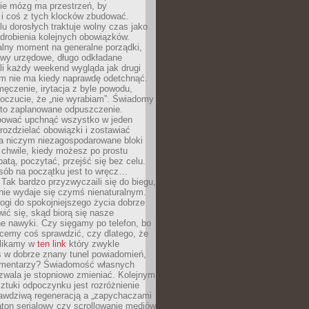
ie mózg ma przestrzeń, by
 i coś z tych klocków zbudować.
elu dorosłych traktuje wolny czas jako
drobienia kolejnych obowiązków.
alny moment na generalne porządki,
awy urzędowe, długo odkładane
śli każdy weekend wygląda jak drugi
zm nie ma kiedy naprawdę odetchnąć.
ęczenie, irytacja z byle powodu,
poczucie, że „nie wyrabiam”. Świadomy
to zaplanowane odpuszczenie.
bować upchnąć wszystko w jeden
 rozdzielać obowiązki i zostawiać
na niczym niezagospodarowane bloki
 chwile, kiedy możesz po prostu
batą, poczytać, przejść się bez celu.
sób na początku jest to wręcz…
Tak bardzo przyzwyczaili się do biegu,
nie wydaje się czymś nienaturalnym.
ogi do spokojniejszego życia dobrze
wić się, skąd biorą się nasze
e nawyki. Czy sięgamy po telefon, bo
cemy coś sprawdzić, czy dlatego, że
klikamy w
ten link
który zwykle
s w dobrze znany tunel powiadomień,
komentarzy? Świadomość własnych
zwala je stopniowo zmieniać. Kolejnym
tuki odpoczynku jest rozróżnienie
awdziwą regeneracją a „zapychaczami
ton serialowy czy scrollowanie mediów