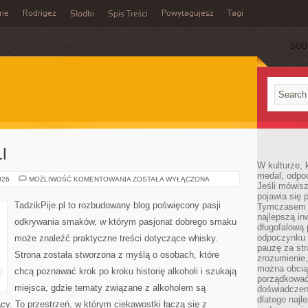
rie
Rodrigez
Powytagujesz
Tagi
Słodki
Spis Treści
SUB
I
W kulturze, 
medal, odpoc
SZTUKA
026
MOŻLIWOŚĆ KOMENTOWANIA
ZOSTAŁA WYŁĄCZONA
Jeśli mówis
KOKTAJLI
pojawia się 
TadzikPije.pl to rozbudowany blog poświęcony pasji
Tymczasem w
najlepszą in
odkrywania smaków, w którym pasjonat dobrego smaku
długofalową
odpoczynku 
może znaleźć praktyczne treści dotyczące whisky.
pauzę za str
Strona została stworzona z myślą o osobach, które
zrozumienie,
można obcią
chcą poznawać krok po kroku historię alkoholi i szukają
porządkować
miejsca, gdzie tematy związane z alkoholem są
doświadczen
dlatego naj
cy. To przestrzeń, w którym ciekawostki łączą się z