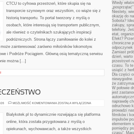
Wtedy właśn
CTCU to cyfrowa przestrzeń, które skupia się na
„posprzątać”
transporcie szynowym oraz wszystkim, co wiąże się z
Niestety, wi
okazję do na
historią transportu. To portal tworzony z myślą o
Sobota? Ide
osobach, które interesują się transportem publicznym,
zakupy, spr
telefony. Je
ale również o czytelnikach szukających inspiracji
etat, organi
Efekt? Przem
podróżniczych. Strona łączy zamiłowanie do kolei z
chroniczne 
u może zainteresować zarówno miłośników lokomotyw.
odpoczynek 
Zamiast pró
ejowe i Podróże Pociągiem. Główną osią tematyczną serwisu
dzień, warto
onie można […]
przestrzeń 
czasu. To te
usiąść z her
I
Dla części o
niewygodne. 
że zatrzyma
W połowie dr
IECZEŃSTWO
jest zastano
automatyczn
naprawdę ch
ZDROWIE
026
MOŻLIWOŚĆ KOMENTOWANIA
ZOSTAŁA WYŁĄCZONA
odruchowo 
I
BEZPIECZEŃSTWO
prowadzi na
Bialykotek.pl to dynamicznie rozwijająca się platforma
filmików i 
impulsów po
online, która została przygotowana z myślą o
elementem sz
pomiędzy pr
opiekunach, wychowawcach, a także wszystkich
czasu”. Mara