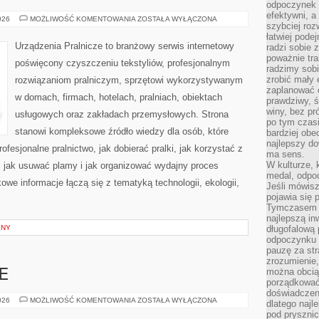
odpoczynek s
efektywni, a
CZYSZCZENIE
026
MOŻLIWOŚĆ KOMENTOWANIA
ZOSTAŁA WYŁĄCZONA
szybciej roz
CHEMICZNE
łatwiej pode
Urządzenia Pralnicze to branżowy serwis internetowy
radzi sobie 
poważnie tra
poświęcony czyszczeniu tekstyliów, profesjonalnym
radzimy sob
zrobić mały 
rozwiązaniom pralniczym, sprzętowi wykorzystywanym
zaplanować 
w domach, firmach, hotelach, pralniach, obiektach
prawdziwy, 
winy, bez pr
usługowych oraz zakładach przemysłowych. Strona
po tym czasi
stanowi kompleksowe źródło wiedzy dla osób, które
bardziej obe
najlepszy d
rofesjonalne pralnictwo, jak dobierać pralki, jak korzystać z
ma sens.
W kulturze, 
, jak usuwać plamy i jak organizować wydajny proces
medal, odpoc
owe informacje łączą się z tematyką technologii, ekologii,
Jeśli mówis
pojawia się 
Tymczasem w
najlepszą in
LNY
długofalową
odpoczynku 
pauzę za str
zrozumienie,
można obcią
E
porządkować
doświadczen
KOLEJ
026
MOŻLIWOŚĆ KOMENTOWANIA
ZOSTAŁA WYŁĄCZONA
dlatego naj
NA
pod pryszni
ŚWIECIE