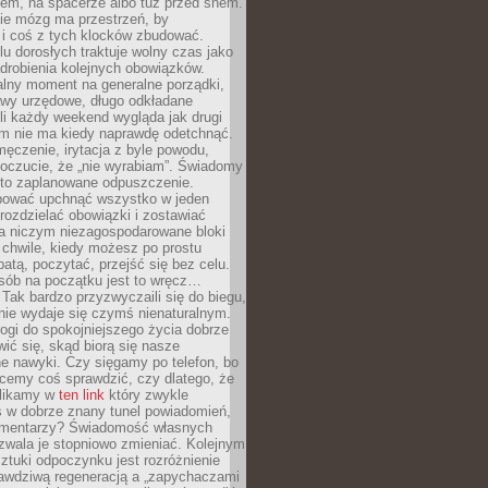
cem, na spacerze albo tuż przed snem.
ie mózg ma przestrzeń, by
 i coś z tych klocków zbudować.
elu dorosłych traktuje wolny czas jako
drobienia kolejnych obowiązków.
alny moment na generalne porządki,
awy urzędowe, długo odkładane
śli każdy weekend wygląda jak drugi
zm nie ma kiedy naprawdę odetchnąć.
ęczenie, irytacja z byle powodu,
poczucie, że „nie wyrabiam”. Świadomy
to zaplanowane odpuszczenie.
bować upchnąć wszystko w jeden
 rozdzielać obowiązki i zostawiać
na niczym niezagospodarowane bloki
 chwile, kiedy możesz po prostu
batą, poczytać, przejść się bez celu.
sób na początku jest to wręcz…
Tak bardzo przyzwyczaili się do biegu,
nie wydaje się czymś nienaturalnym.
ogi do spokojniejszego życia dobrze
wić się, skąd biorą się nasze
e nawyki. Czy sięgamy po telefon, bo
cemy coś sprawdzić, czy dlatego, że
klikamy w
ten link
który zwykle
s w dobrze znany tunel powiadomień,
komentarzy? Świadomość własnych
zwala je stopniowo zmieniać. Kolejnym
tuki odpoczynku jest rozróżnienie
awdziwą regeneracją a „zapychaczami