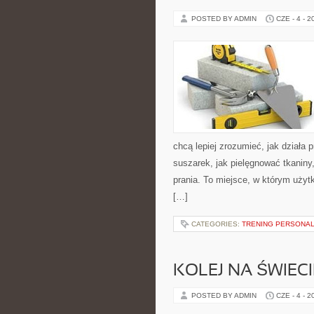
POSTED BY ADMIN
CZE - 4 - 2
chcą lepiej zrozumieć, jak działa p
suszarek, jak pielęgnować tkaniny
prania. To miejsce, w którym użytk
[…]
CATEGORIES:
TRENING PERSONA
KOLEJ NA ŚWIECI
POSTED BY ADMIN
CZE - 4 - 2