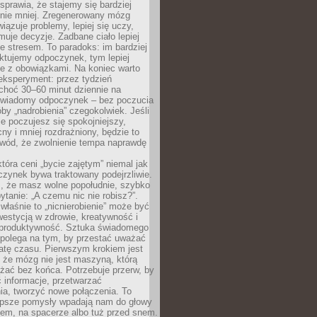
prawia, że stajemy się bardziej
 nie mniej. Zregenerowany mózg
wiązuje problemy, lepiej się uczy,
jmuje decyzje. Zadbane ciało lepiej
ze stresem. To paradoks: im bardziej
ktujemy odpoczynek, tym lepiej
ie z obowiązkami. Na koniec warto
eksperyment: przez tydzień
choć 30–60 minut dziennie na
świadomy odpoczynek – bez poczucia
óby „nadrobienia” czegokolwiek. Jeśli
e poczujesz się spokojniejszy,
cny i mniej rozdrażniony, będzie to
owód, że zwolnienie tempa naprawdę
która ceni „bycie zajętym” niemal jak
zynek bywa traktowany podejrzliwie.
z, że masz wolne popołudnie, szybko
pytanie: „A czemu nic nie robisz?”.
łaśnie to „nicnierobienie” może być
westycją w zdrowie, kreatywność i
 produktywność. Sztuka świadomego
polega na tym, by przestać uważać
atę czasu. Pierwszym krokiem jest
 że mózg nie jest maszyną, którą
żać bez końca. Potrzebuje przerw, by
 informacje, przetwarzać
ia, tworzyć nowe połączenia. To
lepsze pomysły wpadają nam do głowy
cem, na spacerze albo tuż przed snem.