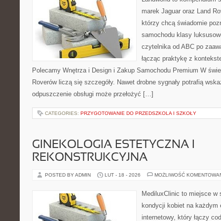
marek Jaguar oraz Land Rov
którzy chcą świadomie poz
samochodu klasy luksusowe
czytelnika od ABC po zaaw
łącząc praktykę z kontekste
Polecamy Wnętrza i Design i Zakup Samochodu Premium W świeci
Roverów liczą się szczegóły. Nawet drobne sygnały potrafią wska
odpuszczenie obsługi może przełożyć […]
CATEGORIES:
PRZYGOTOWANIE DO PRZEDSZKOLA I SZKOŁY
GINEKOLOGIA ESTETYCZNA I
REKONSTRUKCYJNA
POSTED BY ADMIN
LUT - 18 - 2026
MOŻLIWOŚĆ KOMENTOWA
MediluxClinic to miejsce w 
kondycji kobiet na każdym e
internetowy, który łączy c