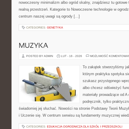
nowoczesny minimalizm albo ogród skalny, znajdziesz tu gotowe tr
realną przestrzeń. Kategorie to Nowoczesne technologie w ogrodz
centrum naszej uwagi są ogrody […]
CATEGORIES:
GENETYKA
MUZYKA
POSTED BY ADMIN
LUT - 16 - 2026
MOŻLIWOŚĆ KOMENTOWA
To zakątek stworzyliśmy ja
którym praktyka spotyka się
szukasz przystępnego wpr
albo chcesz odświeżyć fund
materiały prowadzące od A 
podręcznik, tylko praktyczn
świadomiej jej słuchać. Nowości na stronie Podstawy Teorii Muz
i Uczenie się. W centrum serwisu są fundamenty muzycznej wied
CATEGORIES:
EDUKACJA OGRODNICZA DLA SZKÓŁ I PRZEDSZKOLI