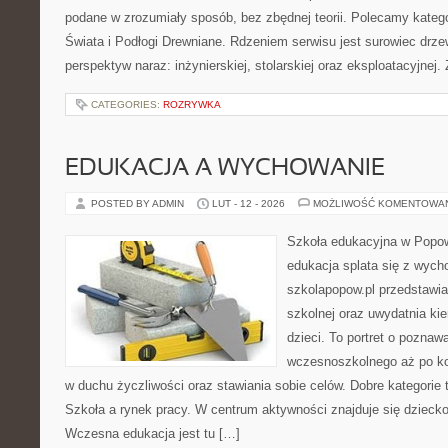
podane w zrozumiały sposób, bez zbędnej teorii. Polecamy katego
Świata i Podłogi Drewniane. Rdzeniem serwisu jest surowiec drze
perspektyw naraz: inżynierskiej, stolarskiej oraz eksploatacyjnej.
CATEGORIES:
ROZRYWKA
EDUKACJA A WYCHOWANIE
POSTED BY ADMIN
LUT - 12 - 2026
MOŻLIWOŚĆ KOMENTOWA
Szkoła edukacyjna w Popow
edukacja splata się z wyc
szkolapopow.pl przedstawi
szkolnej oraz uwydatnia ki
dzieci. To portret o poznaw
wczesnoszkolnego aż po ko
w duchu życzliwości oraz stawiania sobie celów. Dobre kategorie 
Szkoła a rynek pracy. W centrum aktywności znajduje się dziecko
Wczesna edukacja jest tu […]