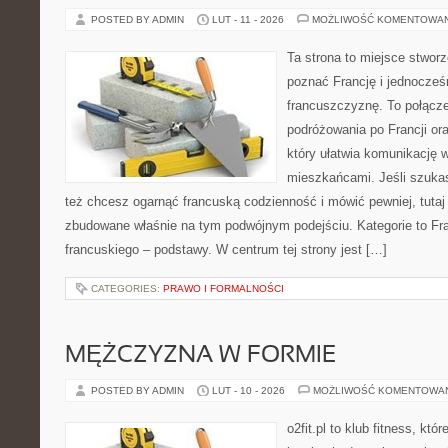
POSTED BY ADMIN
LUT - 11 - 2026
MOŻLIWOŚĆ KOMENTOWA
Ta strona to miejsce stworz
poznać Francję i jednocześ
francuszczyznę. To połącz
podróżowania po Francji or
który ułatwia komunikację
mieszkańcami. Jeśli szuka
też chcesz ogarnąć francuską codzienność i mówić pewniej, tutaj
zbudowane właśnie na tym podwójnym podejściu. Kategorie to Fra
francuskiego – podstawy. W centrum tej strony jest […]
CATEGORIES:
PRAWO I FORMALNOŚCI
MĘŻCZYZNA W FORMIE
POSTED BY ADMIN
LUT - 10 - 2026
MOŻLIWOŚĆ KOMENTOWA
o2fit.pl to klub fitness, kt