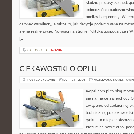
śledzić procesy zachodzące
jednocześnie budować włas
analizy i argumenty. W cen
członek wspólnoty, a także to, jak decyzje podejmowane na różn
się na realne życie. Nowości na stronie Polityka gospodarcza i W
[…]
CATEGORIES:
KAZANIA
CIEKAWOSTKI O OPLU
POSTED BY ADMIN
LUT - 24 - 2026
MOŻLIWOŚĆ KOMENTOWA
e-opel.com.pl to blog motor
się na marce samochody Op
związane: od codziennej eks
techniczne, po ciekawostki
rynku. To miejsce stworzone
zrozumieć swoje auto, pode