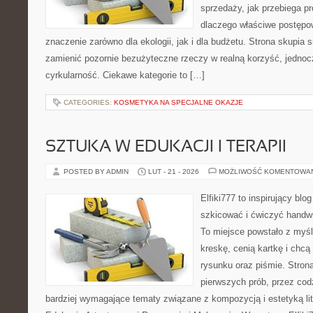
sprzedaży, jak przebiega pr
dlaczego właściwe postęp
znaczenie zarówno dla ekologii, jak i dla budżetu. Strona skupia s
zamienić pozornie bezużyteczne rzeczy w realną korzyść, jednoc
cyrkularność. Ciekawe kategorie to […]
CATEGORIES:
KOSMETYKA NA SPECJALNE OKAZJE
SZTUKA W EDUKACJI I TERAPII
POSTED BY ADMIN
LUT - 21 - 2026
MOŻLIWOŚĆ KOMENTOWA
Elfiki777 to inspirujący blo
szkicować i ćwiczyć handwr
To miejsce powstało z myśl
kreskę, cenią kartkę i chc
rysunku oraz piśmie. Stron
pierwszych prób, przez cod
bardziej wymagające tematy związane z kompozycją i estetyką lit