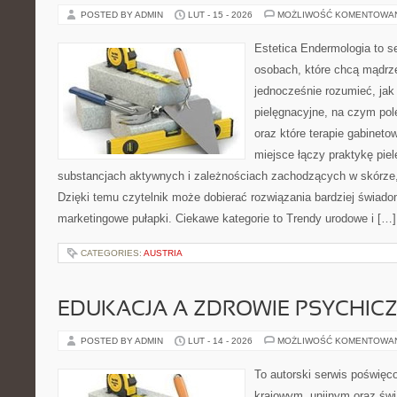
POSTED BY ADMIN
LUT - 15 - 2026
MOŻLIWOŚĆ KOMENTOWA
Estetica Endermologia to s
osobach, które chcą mądrze
jednocześnie rozumieć, jak 
pielęgnacyjne, na czym po
oraz które terapie gabineto
miejsce łączy praktykę pie
substancjach aktywnych i zależnościach zachodzących w skórze,
Dzięki temu czytelnik może dobierać rozwiązania bardziej świado
marketingowe pułapki. Ciekawe kategorie to Trendy urodowe i […]
CATEGORIES:
AUSTRIA
EDUKACJA A ZDROWIE PSYCHIC
POSTED BY ADMIN
LUT - 14 - 2026
MOŻLIWOŚĆ KOMENTOWA
To autorski serwis poświęc
krajowym, unijnym oraz św