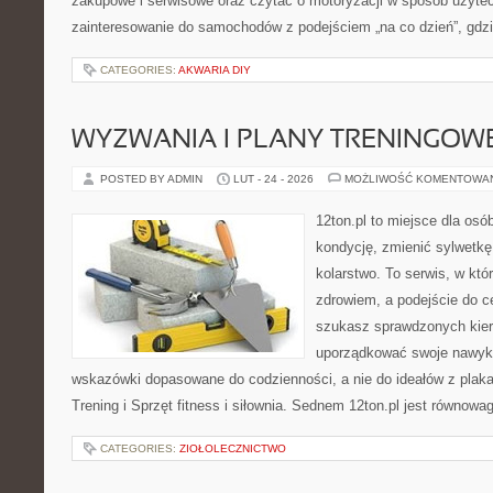
zakupowe i serwisowe oraz czytać o motoryzacji w sposób użytec
zainteresowanie do samochodów z podejściem „na co dzień”, gdzie 
CATEGORIES:
AKWARIA DIY
WYZWANIA I PLANY TRENINGOW
POSTED BY ADMIN
LUT - 24 - 2026
MOŻLIWOŚĆ KOMENTOWA
12ton.pl to miejsce dla os
kondycję, zmienić sylwetkę
kolarstwo. To serwis, w któ
zdrowiem, a podejście do ce
szukasz sprawdzonych kier
uporządkować swoje nawyki,
wskazówki dopasowane do codzienności, a nie do ideałów z plakat
Trening i Sprzęt fitness i siłownia. Sednem 12ton.pl jest równow
CATEGORIES:
ZIOŁOLECZNICTWO