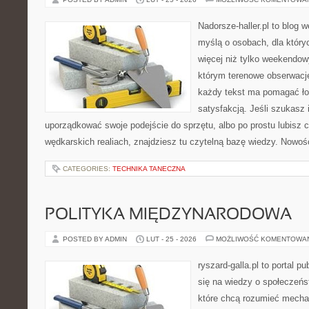
Nadorsze-haller.pl to blog w
myślą o osobach, dla któr
więcej niż tylko weekendo
którym terenowe obserwacje
każdy tekst ma pomagać ło
satysfakcją. Jeśli szukasz 
uporządkować swoje podejście do sprzętu, albo po prostu lubisz c
wędkarskich realiach, znajdziesz tu czytelną bazę wiedzy. Nowośc
CATEGORIES:
TECHNIKA TANECZNA
POLITYKA MIĘDZYNARODOWA
POSTED BY ADMIN
LUT - 25 - 2026
MOŻLIWOŚĆ KOMENTOWA
ryszard-galla.pl to portal p
się na wiedzy o społeczeńst
które chcą rozumieć mecha