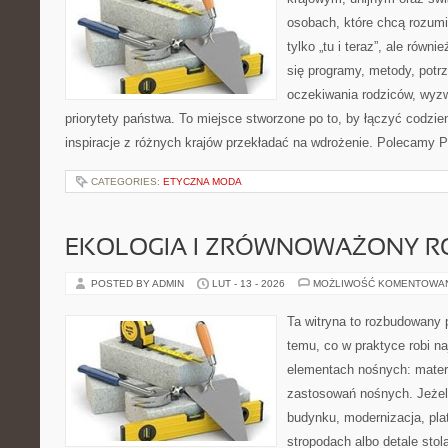
osobach, które chcą rozumie
tylko „tu i teraz”, ale równ
się programy, metody, potrz
oczekiwania rodziców, wyz
priorytety państwa. To miejsce stworzone po to, by łączyć codzie
inspiracje z różnych krajów przekładać na wdrożenie. Polecamy Pr
CATEGORIES:
ETYCZNA MODA
EKOLOGIA I ZRÓWNOWAŻONY R
POSTED BY ADMIN
LUT - 13 - 2026
MOŻLIWOŚĆ KOMENTOWA
Ta witryna to rozbudowany 
temu, co w praktyce robi n
elementach nośnych: mater
zastosowań nośnych. Jeżeli
budynku, modernizacja, pla
stropodach albo detale stol