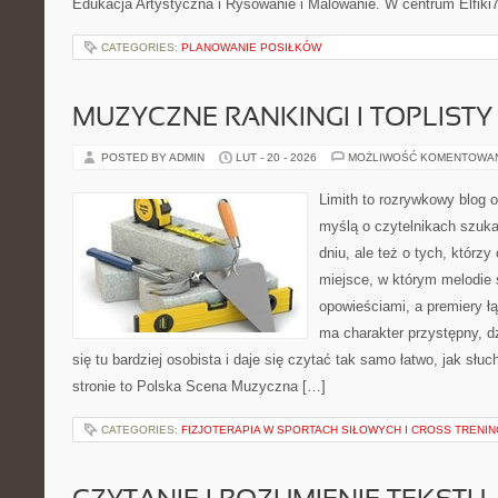
Edukacja Artystyczna i Rysowanie i Malowanie. W centrum Elfiki7
CATEGORIES:
PLANOWANIE POSIŁKÓW
MUZYCZNE RANKINGI I TOPLISTY
POSTED BY ADMIN
LUT - 20 - 2026
MOŻLIWOŚĆ KOMENTOWA
Limith to rozrywkowy blog 
myślą o czytelnikach szuk
dniu, ale też o tych, którz
miejsce, w którym melodie 
opowieściami, a premiery ł
ma charakter przystępny, 
się tu bardziej osobista i daje się czytać tak samo łatwo, jak słu
stronie to Polska Scena Muzyczna […]
CATEGORIES:
FIZJOTERAPIA W SPORTACH SIŁOWYCH I CROSS TRENI