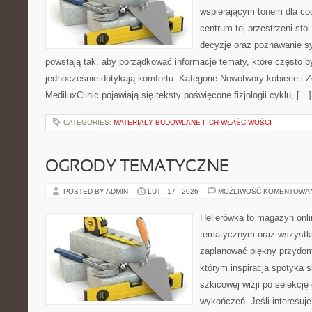
wspierającym tonem dla co
centrum tej przestrzeni sto
decyzje oraz poznawanie s
powstają tak, aby porządkować informacje tematy, które często 
jednocześnie dotykają komfortu. Kategorie Nowotwory kobiece i Z
MediluxClinic pojawiają się teksty poświęcone fizjologii cyklu, […]
CATEGORIES:
MATERIAŁY BUDOWLANE I ICH WŁAŚCIWOŚCI
OGRODY TEMATYCZNE
POSTED BY ADMIN
LUT - 17 - 2026
MOŻLIWOŚĆ KOMENTOWA
Hellerówka to magazyn onl
tematycznym oraz wszystk
zaplanować piękny przydom
którym inspiracja spotyka s
szkicowej wizji po selekcję
wykończeń. Jeśli interesuje