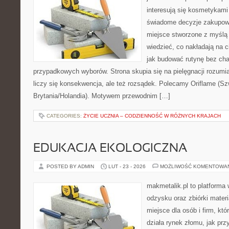
interesują się kosmetykami
świadome decyzje zakupowe
miejsce stworzone z myślą o
wiedzieć, co nakładają na cia
jak budować rutynę bez ch
przypadkowych wyborów. Strona skupia się na pielęgnacji rozumi
liczy się konsekwencja, ale też rozsądek. Polecamy Oriflame (Szw
Brytania/Holandia). Motywem przewodnim […]
CATEGORIES:
ŻYCIE UCZNIA – CODZIENNOŚĆ W RÓŻNYCH KRAJACH
EDUKACJA EKOLOGICZNA
POSTED BY ADMIN
LUT - 23 - 2026
MOŻLIWOŚĆ KOMENTOWA
makmetalik.pl to platforma
odzysku oraz zbiórki materi
miejsce dla osób i firm, któ
działa rynek złomu, jak pr