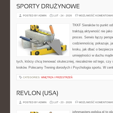
SPORTY DRUŻYNOWE
POSTED BY ADMIN
LUT - 24 - 2026
MOŻLIWOŚĆ KOMENTOWA
TKKF Sieraków to punkt odn
traktują aktywność nie jako
proces. Serwis łączy pers
codziennością: pokazuje, j
kroku, jak dbać o bezpiecze
umiejętności w duchu mądre
tych, którzy chcą trenować skuteczniej, niezależnie od tego, czy
kroków. Polecamy Trening dorosłych i Psychologia sportu. W cent
CATEGORIES:
WNĘTRZA I PRZESTRZEŃ
REVLON (USA)
POSTED BY ADMIN
LUT - 23 - 2026
MOŻLIWOŚĆ KOMENTOWA
johnmasters-polska.pl to pl