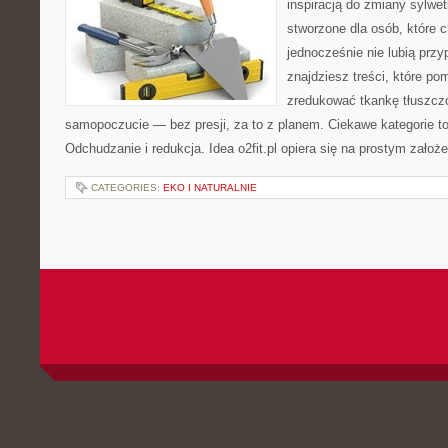
inspiracją do zmiany sylwetk
stworzone dla osób, które 
jednocześnie nie lubią prz
znajdziesz treści, które po
zredukować tkankę tłuszcz
samopoczucie — bez presji, za to z planem. Ciekawe kategorie t
Odchudzanie i redukcja. Idea o2fit.pl opiera się na prostym założ
CATEGORIES:
EKO I NATURALNIE