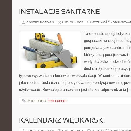
INSTALACJE SANITARNE
POSTED BY ADMIN
LUT - 26 - 2026
MOŻLIWOŚĆ KOMENTOWA
Ta strona to specjalistyc
gospodarki wodnej oraz inży
pomyślana jako centrum info
którzy chcą podejmować tra
wody, ścieków i odwodnień
duchu inżynierskiej precyzji
typowe wyzwania na budowie i w eksploatacji. W centrum zainter
jako medium techniczne: jej pozyskiwanie, kondycjonowanie, prz
użytkowanie. Równolegle omawiana jest obszar odprowadzania [
CATEGORIES:
PRO-EXPERT
KALENDARZ WĘDKARSKI
POSTED BY ADMIN
LUT - 25 - 2026
MOŻLIWOŚĆ KOMENTOWA