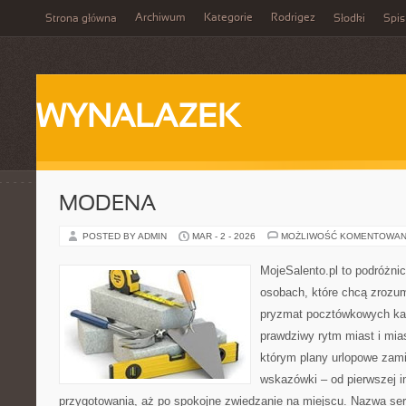
Archiwum
Kategorie
Rodrigez
Strona główna
Słodki
Spis
WYNALAZEK
MODENA
POSTED BY ADMIN
MAR - 2 - 2026
MOŻLIWOŚĆ KOMENTOWAN
MojeSalento.pl to podróżni
osobach, które chcą zrozum
pryzmat pocztówkowych kad
prawdziwy rytm miast i mia
którym plany urlopowe zami
wskazówki – od pierwszej in
przygotowania, aż po spokojne zwiedzanie na miejscu. Nazwa se