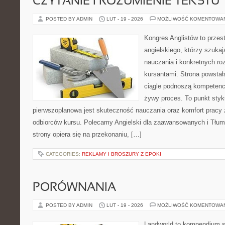
CZYTANIE I ROZUMIENIE TEKSTU
POSTED BY ADMIN
LUT - 19 - 2026
MOŻLIWOŚĆ KOMENTOWA
Kongres Anglistów to przest
angielskiego, którzy szuka
nauczania i konkretnych ro
kursantami. Strona powstał
ciągle podnoszą kompetencj
żywy proces. To punkt styku
pierwszoplanowa jest skuteczność nauczania oraz komfort pracy 
odbiorców kursu. Polecamy Angielski dla zaawansowanych i Tłumac
strony opiera się na przekonaniu, […]
CATEGORIES:
REKLAMY I BROSZURY Z EPOKI
PORÓWNANIA
POSTED BY ADMIN
LUT - 19 - 2026
MOŻLIWOŚĆ KOMENTOWA
Landworld to kompendium s