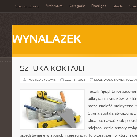
Archiwum
Kategorie
Rodrigez
Strona główna
Słodki
Spis
WYNALAZEK
SZTUKA KOKTAJLI
POSTED BY ADMIN
CZE - 6 - 2026
MOŻLIWOŚĆ KOMENTOWAN
TadzikPije.pl to rozbudowa
odkrywania smaków, w któ
może znaleźć praktyczne tr
Strona została stworzona z
chcą poznawać krok po kroku
miejsca, gdzie tematy zwią
przedstawiane w sposób interesujący. To przestrzeń, w którym cie