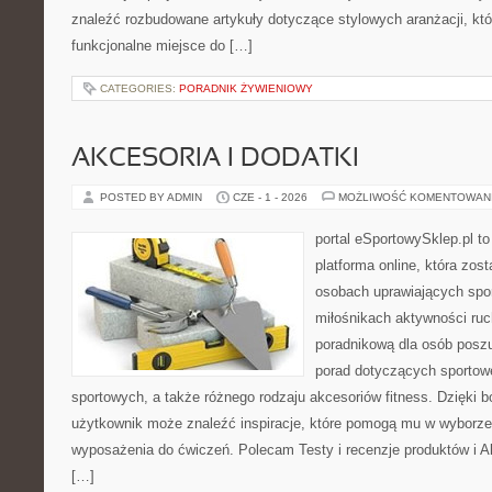
znaleźć rozbudowane artykuły dotyczące stylowych aranżacji, kt
funkcjonalne miejsce do […]
CATEGORIES:
PORADNIK ŻYWIENIOWY
AKCESORIA I DODATKI
POSTED BY ADMIN
CZE - 1 - 2026
MOŻLIWOŚĆ KOMENTOWAN
portal eSportowySklep.pl to
platforma online, która zos
osobach uprawiających spor
miłośnikach aktywności ruch
poradnikową dla osób posz
porad dotyczących sportowe
sportowych, a także różnego rodzaju akcesoriów fitness. Dzięki b
użytkownik może znaleźć inspiracje, które pomogą mu w wyborz
wyposażenia do ćwiczeń. Polecam Testy i recenzje produktów i Akc
[…]