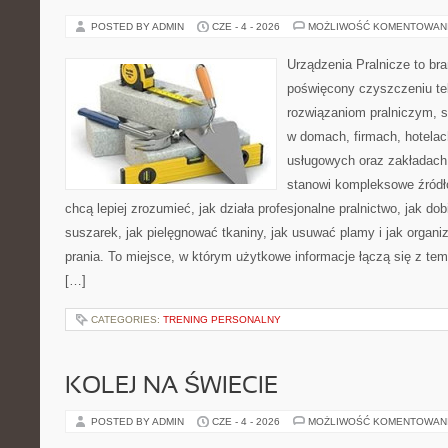
POSTED BY ADMIN
CZE - 4 - 2026
MOŻLIWOŚĆ KOMENTOWAN
Urządzenia Pralnicze to br
poświęcony czyszczeniu tek
rozwiązaniom pralniczym, 
w domach, firmach, hotelach
usługowych oraz zakładach
stanowi kompleksowe źródło
chcą lepiej zrozumieć, jak działa profesjonalne pralnictwo, jak dob
suszarek, jak pielęgnować tkaniny, jak usuwać plamy i jak organ
prania. To miejsce, w którym użytkowe informacje łączą się z tema
[…]
CATEGORIES:
TRENING PERSONALNY
KOLEJ NA ŚWIECIE
POSTED BY ADMIN
CZE - 4 - 2026
MOŻLIWOŚĆ KOMENTOWAN