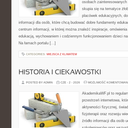
osobach zainteresowanych 
skupia się na tematyce żło
placówek edukacyjnych, do
informacji dla osób, które chcą budować dobre fundamenty eduka
centrum informacji, w której można znaleźć inspiracje, omówienia
edukacją, wychowaniem i codziennym funkcjonowaniem dzieci na
Na łamach portalu […]
CATEGORIES:
MIEJSCA Z KLIMATEM
HISTORIA I CIEKAWOSTKI
POSTED BY ADMIN
CZE - 2 - 2026
MOŻLIWOŚĆ KOMENTOWAN
AkademikaWF.pl to regular
przestrzeń internetowa, któ
aktywności fizycznej, świa
fizjoterapii oraz rozwoju w
źródło informacji dla osób 
szkoleniowców oraz wszyst