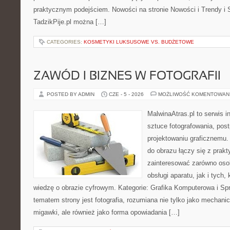
praktycznym podejściem. Nowości na stronie Nowości i Trendy i S
TadzikPije.pl można […]
CATEGORIES:
KOSMETYKI LUKSUSOWE VS. BUDŻETOWE
ZAWÓD I BIZNES W FOTOGRAFII
POSTED BY ADMIN
CZE - 5 - 2026
MOŻLIWOŚĆ KOMENTOWAN
MalwinaAtras.pl to serwis 
sztuce fotografowania, pos
projektowaniu graficznemu. 
do obrazu łączy się z prak
zainteresować zarówno osob
obsługi aparatu, jak i tych
wiedzę o obrazie cyfrowym. Kategorie: Grafika Komputerowa i Sp
tematem strony jest fotografia, rozumiana nie tylko jako mechani
migawki, ale również jako forma opowiadania […]