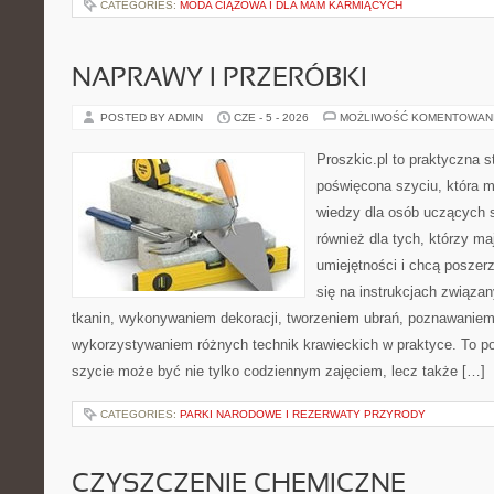
CATEGORIES:
MODA CIĄŻOWA I DLA MAM KARMIĄCYCH
NAPRAWY I PRZERÓBKI
POSTED BY ADMIN
CZE - 5 - 2026
MOŻLIWOŚĆ KOMENTOWAN
Proszkic.pl to praktyczna s
poświęcona szyciu, która 
wiedzy dla osób uczących s
również dla tych, którzy m
umiejętności i chcą poszer
się na instrukcjach związa
tkanin, wykonywaniem dekoracji, tworzeniem ubrań, poznawaniem
wykorzystywaniem różnych technik krawieckich w praktyce. To por
szycie może być nie tylko codziennym zajęciem, lecz także […]
CATEGORIES:
PARKI NARODOWE I REZERWATY PRZYRODY
CZYSZCZENIE CHEMICZNE