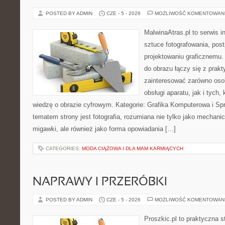
POSTED BY ADMIN
CZE - 5 - 2026
MOŻLIWOŚĆ KOMENTOWAN
MalwinaAtras.pl to serwis 
sztuce fotografowania, pos
projektowaniu graficznemu. 
do obrazu łączy się z prak
zainteresować zarówno osob
obsługi aparatu, jak i tych
wiedzę o obrazie cyfrowym. Kategorie: Grafika Komputerowa i Sp
tematem strony jest fotografia, rozumiana nie tylko jako mechani
migawki, ale również jako forma opowiadania […]
CATEGORIES:
MODA CIĄŻOWA I DLA MAM KARMIĄCYCH
NAPRAWY I PRZERÓBKI
POSTED BY ADMIN
CZE - 5 - 2026
MOŻLIWOŚĆ KOMENTOWAN
Proszkic.pl to praktyczna s