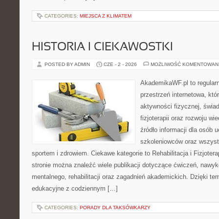
CATEGORIES:
MIEJSCA Z KLIMATEM
HISTORIA I CIEKAWOSTKI
POSTED BY ADMIN
CZE - 2 - 2026
MOŻLIWOŚĆ KOMENTOWAN
AkademikaWF.pl to regular
przestrzeń internetowa, któ
aktywności fizycznej, świa
fizjoterapii oraz rozwoju w
źródło informacji dla osób 
szkoleniowców oraz wszyst
sportem i zdrowiem. Ciekawe kategorie to Rehabilitacja i Fizjoterap
stronie można znaleźć wiele publikacji dotyczące ćwiczeń, nawy
mentalnego, rehabilitacji oraz zagadnień akademickich. Dzięki te
edukacyjne z codziennym […]
CATEGORIES:
PORADY DLA TAKSÓWKARZY