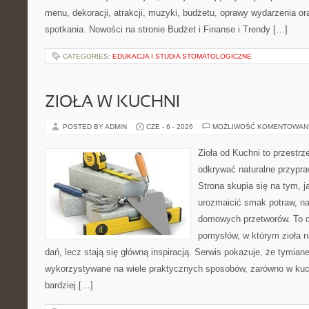
menu, dekoracji, atrakcji, muzyki, budżetu, oprawy wydarzenia o
spotkania. Nowości na stronie Budżet i Finanse i Trendy […]
CATEGORIES:
EDUKACJA I STUDIA STOMATOLOGICZNE
ZIOŁA W KUCHNI
POSTED BY ADMIN
CZE - 6 - 2026
MOŻLIWOŚĆ KOMENTOWAN
Zioła od Kuchni to przestrz
odkrywać naturalne przypr
Strona skupia się na tym, j
urozmaicić smak potraw, na
domowych przetworów. To 
pomysłów, w którym zioła n
dań, lecz stają się główną inspiracją. Serwis pokazuje, że tymia
wykorzystywane na wiele praktycznych sposobów, zarówno w kuchn
bardziej […]