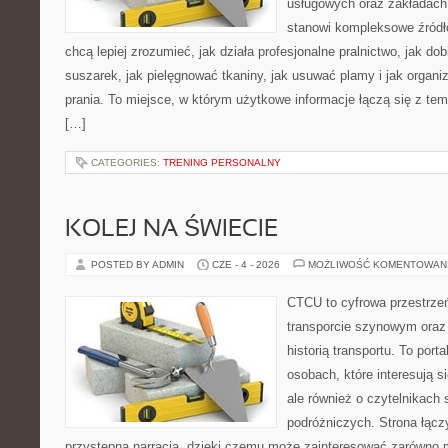
usługowych oraz zakładach
stanowi kompleksowe źródło
chcą lepiej zrozumieć, jak działa profesjonalne pralnictwo, jak dob
suszarek, jak pielęgnować tkaniny, jak usuwać plamy i jak organ
prania. To miejsce, w którym użytkowe informacje łączą się z tema
[…]
CATEGORIES:
TRENING PERSONALNY
KOLEJ NA ŚWIECIE
POSTED BY ADMIN
CZE - 4 - 2026
MOŻLIWOŚĆ KOMENTOWAN
CTCU to cyfrowa przestrzeń
transporcie szynowym oraz
historią transportu. To port
osobach, które interesują s
ale również o czytelnikach 
podróżniczych. Strona łącz
przystępną narracją, dzięki czemu może zainteresować zarówno 