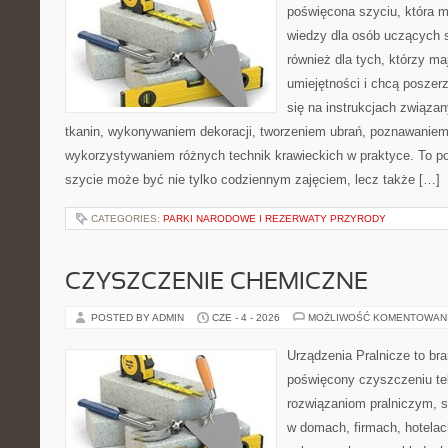
poświęcona szyciu, która 
wiedzy dla osób uczących s
również dla tych, którzy m
umiejętności i chcą poszer
się na instrukcjach związa
tkanin, wykonywaniem dekoracji, tworzeniem ubrań, poznawaniem
wykorzystywaniem różnych technik krawieckich w praktyce. To por
szycie może być nie tylko codziennym zajęciem, lecz także […]
CATEGORIES:
PARKI NARODOWE I REZERWATY PRZYRODY
CZYSZCZENIE CHEMICZNE
POSTED BY ADMIN
CZE - 4 - 2026
MOŻLIWOŚĆ KOMENTOWAN
Urządzenia Pralnicze to br
poświęcony czyszczeniu tek
rozwiązaniom pralniczym, 
w domach, firmach, hotelach