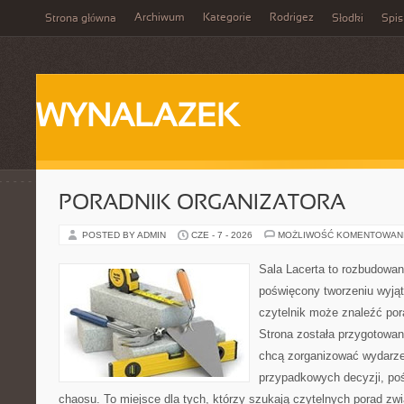
Archiwum
Kategorie
Rodrigez
Strona główna
Słodki
Spis
WYNALAZEK
PORADNIK ORGANIZATORA
POSTED BY ADMIN
CZE - 7 - 2026
MOŻLIWOŚĆ KOMENTOWAN
Sala Lacerta to rozbudowan
poświęcony tworzeniu wyją
czytelnik może znaleźć por
Strona została przygotowan
chcą zorganizować wydarze
przypadkowych decyzji, poś
chaosu. To miejsce dla tych, którzy szukają czytelnych porad zw