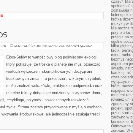
czasu”. Mara
społeczności
zostawiają 
kolei spokoj
IE
krótka drzem
muzyką w tle
Nie można te
przy biurku,
OS
przepis na s
ogólne poczu
kilka głębs
CZYTELNICZY
 2026
MOŻLIWOŚĆ KOMENTOWANIA
ZOSTAŁA WYŁĄCZONA
GŁOS
krótki treni
minut ruchu 
Ekos-Sułów to wartościowy blog poświęcony ekologii,
bezmyślnego
aspektem je
który pokazuje, że troska o planetę nie musi oznaczać
światło, nat
wielkich wyrzeczeń, skomplikowanych decyzji ani
bardziej, ni
czas posiedz
kosztownych zmian. To przestrzeń, w którym czytelnik
wyłączyć mu
może znaleźć wskazówki, praktyczne podpowiedzi oraz
której może
napięcia w ci
rzetelne teksty dotyczące codziennych wyborów, domu,
moment rese
również umie
gii, recyklingu, przyrody i nowoczesnych rozwiązań
zgadzamy si
tyl życia. Strona została przygotowana z myślą o osobach,
projekt, spo
przestrzeń n
wyzwania środowiskowe, ale jednocześnie szukają treści
zarówno w pr
konieczne, 
Odmowa to n
zdrowie. W 