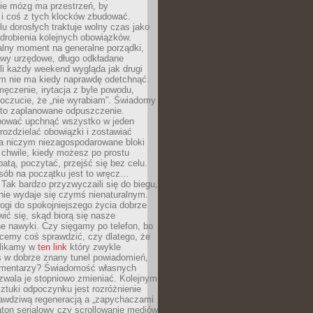
ie mózg ma przestrzeń, by
 i coś z tych klocków zbudować.
elu dorosłych traktuje wolny czas jako
drobienia kolejnych obowiązków.
alny moment na generalne porządki,
awy urzędowe, długo odkładane
śli każdy weekend wygląda jak drugi
zm nie ma kiedy naprawdę odetchnąć.
ęczenie, irytacja z byle powodu,
poczucie, że „nie wyrabiam”. Świadomy
to zaplanowane odpuszczenie.
bować upchnąć wszystko w jeden
 rozdzielać obowiązki i zostawiać
na niczym niezagospodarowane bloki
 chwile, kiedy możesz po prostu
batą, poczytać, przejść się bez celu.
sób na początku jest to wręcz…
Tak bardzo przyzwyczaili się do biegu,
nie wydaje się czymś nienaturalnym.
ogi do spokojniejszego życia dobrze
wić się, skąd biorą się nasze
e nawyki. Czy sięgamy po telefon, bo
cemy coś sprawdzić, czy dlatego, że
klikamy w
ten link
który zwykle
s w dobrze znany tunel powiadomień,
komentarzy? Świadomość własnych
zwala je stopniowo zmieniać. Kolejnym
tuki odpoczynku jest rozróżnienie
awdziwą regeneracją a „zapychaczami
ton serialowy czy scrollowanie mediów