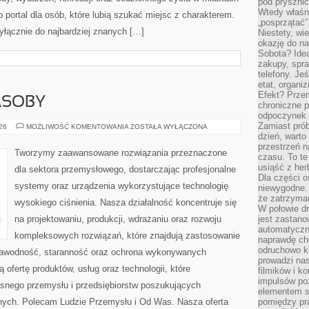
pod pryszni
Wtedy właśn
 portal dla osób, które lubią szukać miejsc z charakterem.
„posprzątać”
yłącznie do najbardziej znanych […]
Niestety, wi
okazję do na
Sobota? Ide
zakupy, spr
telefony. Je
etat, organi
Efekt? Przem
ASOBY
chroniczne 
odpoczynek 
Zamiast pró
ENERGETYKA
026
MOŻLIWOŚĆ KOMENTOWANIA
ZOSTAŁA WYŁĄCZONA
I
dzień, warto
ZASOBY
przestrzeń 
Tworzymy zaawansowane rozwiązania przeznaczone
czasu. To te
usiąść z her
dla sektora przemysłowego, dostarczając profesjonalne
Dla części o
systemy oraz urządzenia wykorzystujące technologię
niewygodne. 
że zatrzyma
wysokiego ciśnienia. Nasza działalność koncentruje się
W połowie dr
na projektowaniu, produkcji, wdrażaniu oraz rozwoju
jest zastano
automatyczn
kompleksowych rozwiązań, które znajdują zastosowanie
naprawdę ch
odruchowo 
ezawodność, staranność oraz ochrona wykonywanych
prowadzi na
 ofertę produktów, usług oraz technologii, które
filmików i 
impulsów po
snego przemysłu i przedsiębiorstw poszukujących
elementem sz
nych. Polecam Ludzie Przemysłu i Od Was. Nasza oferta
pomiędzy pr