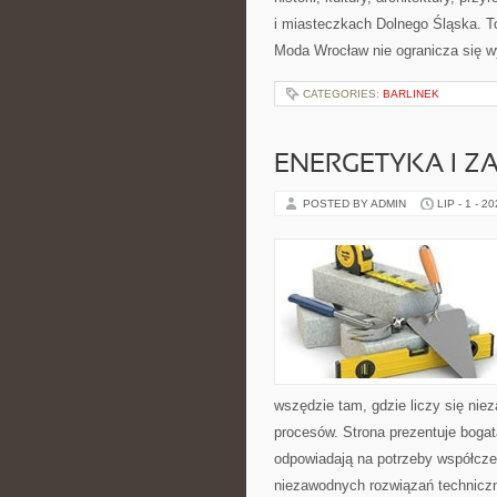
i miasteczkach Dolnego Śląska. To
Moda Wrocław nie ogranicza się w
CATEGORIES:
BARLINEK
ENERGETYKA I Z
POSTED BY ADMIN
LIP - 1 - 2
wszędzie tam, gdzie liczy się ni
procesów. Strona prezentuje bogatą
odpowiadają na potrzeby współcze
niezawodnych rozwiązań technicz