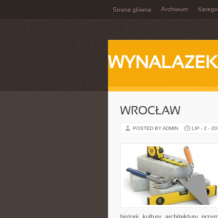
Archiwum
Katego
Strona główna
WYNALAZEK
WROCŁAW
POSTED BY ADMIN
LIP - 2 - 2
historii, kultury, architektury, pr