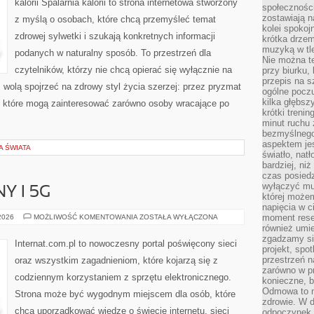
kalorii Spalarnia kalorii to strona internetowa stworzony
społeczności
zostawiają 
z myślą o osobach, które chcą przemyśleć temat
kolei spokoj
zdrowej sylwetki i szukają konkretnych informacji
krótka drzem
muzyką w tle
podanych w naturalny sposób. To przestrzeń dla
Nie można te
czytelników, którzy nie chcą opierać się wyłącznie na
przy biurku,
przepis na s
z wolą spojrzeć na zdrowy styl życia szerzej: przez pryzmat
ogólne poczu
kilka głębs
, które mogą zainteresować zarówno osoby wracające po
krótki treni
minut ruchu 
bezmyślnego
aspektem je
A ŚWIATA
światło, nat
bardziej, ni
czas posiedz
wyłączyć mu
Y I 5G
której może
napięcia w ci
INTERNET
moment rese
 2026
MOŻLIWOŚĆ KOMENTOWANIA
ZOSTAŁA WYŁĄCZONA
MOBILNY
również umie
I
zgadzamy si
5G
Internat.com.pl to nowoczesny portal poświęcony sieci
projekt, spo
przestrzeń n
oraz wszystkim zagadnieniom, które kojarzą się z
zarówno w pr
codziennym korzystaniem z sprzętu elektronicznego.
konieczne, 
Odmowa to n
Strona może być wygodnym miejscem dla osób, które
zdrowie. W 
chcą uporządkować wiedzę o świecie internetu, sieci
odpoczynek s