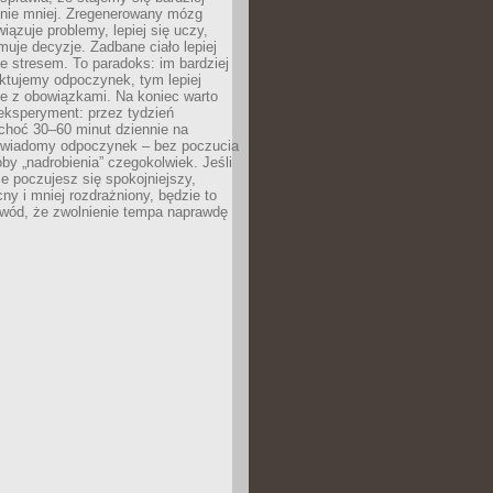
 nie mniej. Zregenerowany mózg
wiązuje problemy, lepiej się uczy,
jmuje decyzje. Zadbane ciało lepiej
ze stresem. To paradoks: im bardziej
ktujemy odpoczynek, tym lepiej
ie z obowiązkami. Na koniec warto
eksperyment: przez tydzień
choć 30–60 minut dziennie na
świadomy odpoczynek – bez poczucia
óby „nadrobienia” czegokolwiek. Jeśli
e poczujesz się spokojniejszy,
cny i mniej rozdrażniony, będzie to
owód, że zwolnienie tempa naprawdę