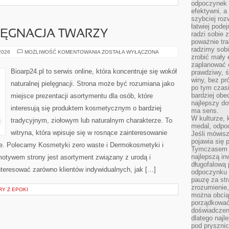
odpoczynek s
efektywni, a
szybciej roz
łatwiej pode
LĘGNACJA TWARZY
radzi sobie 
poważnie tra
radzimy sob
NATURALNA
 2026
MOŻLIWOŚĆ KOMENTOWANIA
ZOSTAŁA WYŁĄCZONA
zrobić mały 
PIELĘGNACJA
TWARZY
zaplanować 
Bioarp24.pl to serwis online, która koncentruje się wokół
prawdziwy, 
winy, bez pr
naturalnej pielęgnacji. Strona może być rozumiana jako
po tym czasi
bardziej obe
miejsce prezentacji asortymentu dla osób, które
najlepszy d
interesują się produktem kosmetycznym o bardziej
ma sens.
W kulturze, 
tradycyjnym, ziołowym lub naturalnym charakterze. To
medal, odpoc
witryna, która wpisuje się w rosnące zainteresowanie
Jeśli mówis
pojawia się 
e. Polecamy Kosmetyki zero waste i Dermokosmetyki i
Tymczasem w
najlepszą in
tywem strony jest asortyment związany z urodą i
długofalową
nteresować zarówno klientów indywidualnych, jak […]
odpoczynku 
pauzę za str
zrozumienie,
RY Z EPOKI
można obcią
porządkować
doświadczen
dlatego naj
pod pryszni