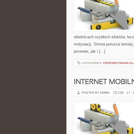
obietnicach szybkich efektów, lec
motywacji. Strona porusza tematy
przerwie, jak i […]
CATEGORIES:
PRZEWIDYWANIA DL
INTERNET MOBILN
POSTED BY ADMIN
CZE - 17 -