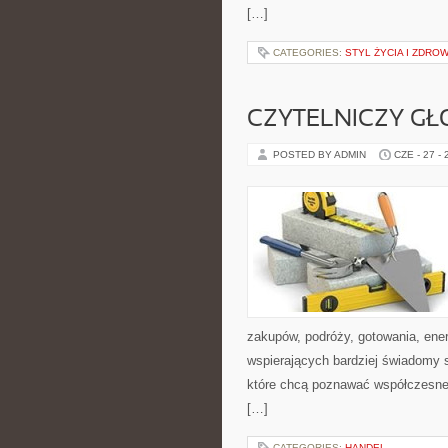
[…]
CATEGORIES:
STYL ŻYCIA I ZDROW
CZYTELNICZY GŁ
POSTED BY ADMIN
CZE - 27 -
zakupów, podróży, gotowania, ener
wspierających bardziej świadomy s
które chcą poznawać współczesne 
[…]
CATEGORIES:
HANDEL