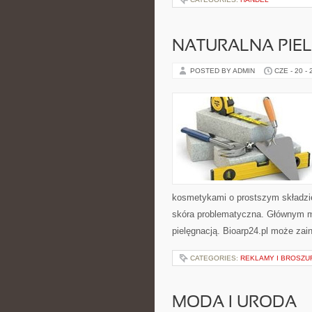
NATURALNA PIE
POSTED BY ADMIN
CZE - 20 -
kosmetykami o prostszym składzi
skóra problematyczna. Głównym mo
pielęgnacją. Bioarp24.pl może zai
CATEGORIES:
REKLAMY I BROSZU
MODA I URODA