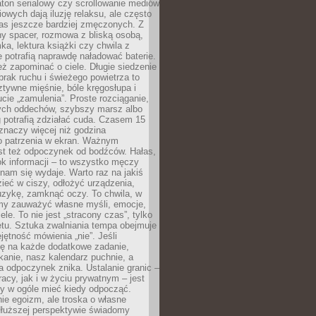
ton serialowy czy scrollowanie mediów
owych dają iluzję relaksu, ale często
nas jeszcze bardziej zmęczonych. Z
ny spacer, rozmowa z bliską osobą,
ka, lektura książki czy chwila z
 potrafią naprawdę naładować baterie.
ż zapominać o ciele. Długie siedzenie
 brak ruchu i świeżego powietrza to
ztywne mięśnie, bóle kręgosłupa i
cie „zamulenia”. Proste rozciąganie,
zych oddechów, szybszy marsz albo
ng potrafią zdziałać cuda. Czasem 15
znaczy więcej niż godzina
 patrzenia w ekran. Ważnym
st też odpoczynek od bodźców. Hałas,
łok informacji – to wszystko męczy
ż nam się wydaje. Warto raz na jakiś
ieć w ciszy, odłożyć urządzenia,
zykę, zamknąć oczy. To chwila, w
my zauważyć własne myśli, emocje,
ele. To nie jest „stracony czas”, tylko
tu. Sztuka zwalniania tempa obejmuje
jętność mówienia „nie”. Jeśli
ę na każde dodatkowe zadanie,
tkanie, nasz kalendarz puchnie, a
a odpoczynek znika. Ustalanie granic –
acy, jak i w życiu prywatnym – jest
by w ogóle mieć kiedy odpocząć.
ie egoizm, ale troska o własne
dłuższej perspektywie świadomy