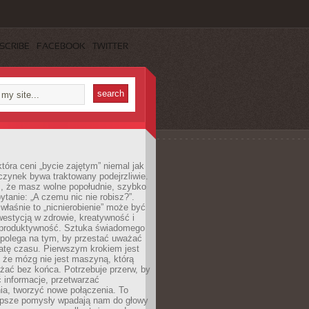
SCRIBE
FACEBOOK
TWITTER
która ceni „bycie zajętym” niemal jak
zynek bywa traktowany podejrzliwie.
z, że masz wolne popołudnie, szybko
pytanie: „A czemu nic nie robisz?”.
łaśnie to „nicnierobienie” może być
westycją w zdrowie, kreatywność i
 produktywność. Sztuka świadomego
polega na tym, by przestać uważać
atę czasu. Pierwszym krokiem jest
 że mózg nie jest maszyną, którą
żać bez końca. Potrzebuje przerw, by
 informacje, przetwarzać
ia, tworzyć nowe połączenia. To
lepsze pomysły wpadają nam do głowy