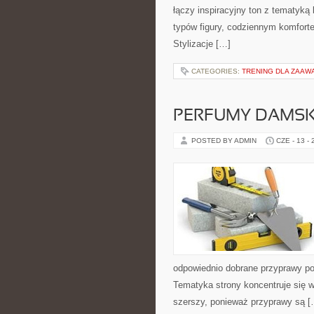
łączy inspiracyjny ton z tematyką 
typów figury, codziennym komfort
Stylizacje […]
CATEGORIES:
TRENING DLA ZAA
PERFUMY DAMSK
POSTED BY ADMIN
CZE - 13 -
odpowiednio dobrane przyprawy pot
Tematyka strony koncentruje się wo
szerszy, ponieważ przyprawy są [