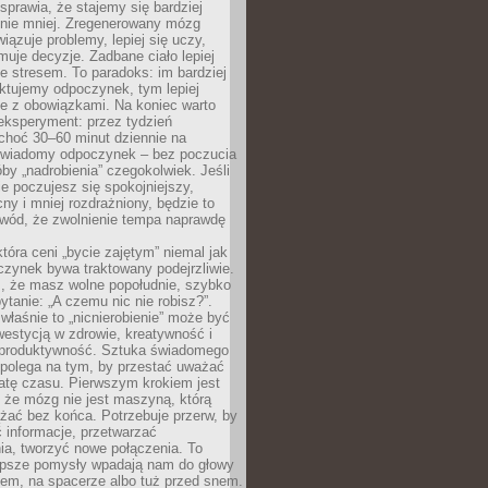
prawia, że stajemy się bardziej
 nie mniej. Zregenerowany mózg
wiązuje problemy, lepiej się uczy,
jmuje decyzje. Zadbane ciało lepiej
ze stresem. To paradoks: im bardziej
ktujemy odpoczynek, tym lepiej
ie z obowiązkami. Na koniec warto
eksperyment: przez tydzień
choć 30–60 minut dziennie na
świadomy odpoczynek – bez poczucia
óby „nadrobienia” czegokolwiek. Jeśli
e poczujesz się spokojniejszy,
cny i mniej rozdrażniony, będzie to
owód, że zwolnienie tempa naprawdę
która ceni „bycie zajętym” niemal jak
zynek bywa traktowany podejrzliwie.
z, że masz wolne popołudnie, szybko
pytanie: „A czemu nic nie robisz?”.
łaśnie to „nicnierobienie” może być
westycją w zdrowie, kreatywność i
 produktywność. Sztuka świadomego
polega na tym, by przestać uważać
atę czasu. Pierwszym krokiem jest
 że mózg nie jest maszyną, którą
żać bez końca. Potrzebuje przerw, by
 informacje, przetwarzać
ia, tworzyć nowe połączenia. To
lepsze pomysły wpadają nam do głowy
cem, na spacerze albo tuż przed snem.