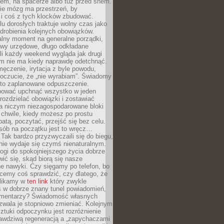
cem, na spacerze albo tuż przed snem.
ie mózg ma przestrzeń, by
 i coś z tych klocków zbudować.
elu dorosłych traktuje wolny czas jako
drobienia kolejnych obowiązków.
alny moment na generalne porządki,
awy urzędowe, długo odkładane
śli każdy weekend wygląda jak drugi
zm nie ma kiedy naprawdę odetchnąć.
ęczenie, irytacja z byle powodu,
poczucie, że „nie wyrabiam”. Świadomy
to zaplanowane odpuszczenie.
bować upchnąć wszystko w jeden
 rozdzielać obowiązki i zostawiać
na niczym niezagospodarowane bloki
 chwile, kiedy możesz po prostu
batą, poczytać, przejść się bez celu.
sób na początku jest to wręcz…
Tak bardzo przyzwyczaili się do biegu,
nie wydaje się czymś nienaturalnym.
ogi do spokojniejszego życia dobrze
wić się, skąd biorą się nasze
e nawyki. Czy sięgamy po telefon, bo
cemy coś sprawdzić, czy dlatego, że
klikamy w
ten link
który zwykle
s w dobrze znany tunel powiadomień,
komentarzy? Świadomość własnych
zwala je stopniowo zmieniać. Kolejnym
tuki odpoczynku jest rozróżnienie
awdziwą regeneracją a „zapychaczami