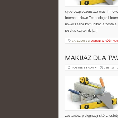
cyberbezpieczeństwa oraz firmowy
Internet i Nowe Technologie i Inte
nowoczesna komunikacja zostaje 
języka, czytelnik […]
CATEGORIES:
OGRÓD W RÓŻNYCH
MAKIJAŻ DLA TW
POSTED BY ADMIN
CZE - 16 -
zestawów, pielęgnacji skóry, este