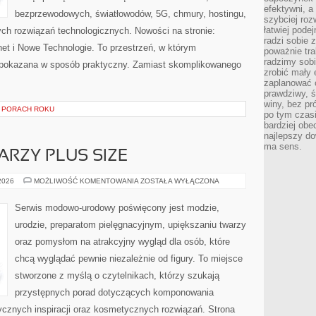
efektywni, a
bezprzewodowych, światłowodów, 5G, chmury, hostingu,
szybciej roz
łatwiej pode
ch rozwiązań technologicznych. Nowości na stronie:
radzi sobie 
rnet i Nowe Technologie. To przestrzeń, w którym
poważnie tra
radzimy sob
pokazana w sposób praktyczny. Zamiast skomplikowanego
zrobić mały 
zaplanować 
prawdziwy, 
winy, bez pr
 PORACH ROKU
po tym czasi
bardziej obe
najlepszy d
ma sens.
ARZY PLUS SIZE
MAKIJAŻ
 2026
MOŻLIWOŚĆ KOMENTOWANIA
ZOSTAŁA WYŁĄCZONA
DLA
TWARZY
PLUS
Serwis modowo-urodowy poświęcony jest modzie,
SIZE
urodzie, preparatom pielęgnacyjnym, upiększaniu twarzy
oraz pomysłom na atrakcyjny wygląd dla osób, które
chcą wyglądać pewnie niezależnie od figury. To miejsce
stworzone z myślą o czytelnikach, którzy szukają
przystępnych porad dotyczących komponowania
tycznych inspiracji oraz kosmetycznych rozwiązań. Strona