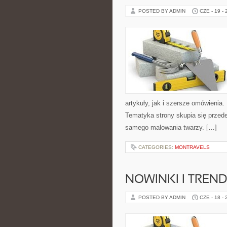
POSTED BY ADMIN
CZE - 19 -
artykuły, jak i szersze omówienia. 
Tematyka strony skupia się przede
samego malowania twarzy. […]
CATEGORIES:
MONTRAVELS
NOWINKI I TREN
POSTED BY ADMIN
CZE - 18 -