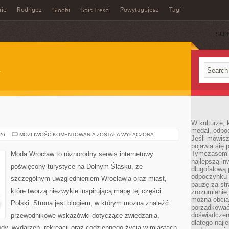
rie
Rodrigez
Powytagujesz
Tagi
Słodki
Spis Treści
SUB
W kulturze, 
medal, odpoc
WROCŁAW
026
MOŻLIWOŚĆ KOMENTOWANIA
ZOSTAŁA WYŁĄCZONA
Jeśli mówis
pojawia się 
Tymczasem w
Moda Wrocław to różnorodny serwis internetowy
najlepszą in
poświęcony turystyce na Dolnym Śląsku, ze
długofalową
odpoczynku 
szczególnym uwzględnieniem Wrocławia oraz miast,
pauzę za str
które tworzą niezwykle inspirującą mapę tej części
zrozumienie,
można obcią
Polski. Strona jest blogiem, w którym można znaleźć
porządkować
doświadczen
przewodnikowe wskazówki dotyczące zwiedzania,
dlatego naj
zyrody, wydarzeń, rekreacji oraz codziennego życia w miastach