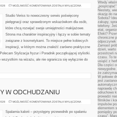
Wtedy właśn
MODA
 2026
MOŻLIWOŚĆ KOMENTOWANIA
ZOSTAŁA WYŁĄCZONA
„posprzątać”
I
Niestety, wi
URODA
okazję do na
Studio Veriss to nowoczesny serwis poświęcony
Sobota? Ide
pielęgnacji oraz sprawdzonym wskazówkom dla osób,
zakupy, spr
telefony. Je
które chcą rozwijać swoje umiejętności makijażowe.
etat, organi
Efekt? Przem
Strona ma charakter inspiracyjny i łączy w sobie tematy
chroniczne 
związane z kosmetykami. To miejsce pełne kobiecych
odpoczynek 
Zamiast pró
inspiracji, w którym można znaleźć zarówno praktyczne
dzień, warto
Polecam Stylizacja fryzur i Poradnik początkującej stylistki.
przestrzeń 
czasu. To te
 wszystkim na wizażu, ale nie ogranicza się wyłącznie do
usiąść z her
Dla części o
niewygodne. 
że zatrzyma
W połowie dr
jest zastano
automatyczn
naprawdę ch
DY W ODCHUDZANIU
odruchowo 
prowadzi na
filmików i 
NOWINKI
 2026
MOŻLIWOŚĆ KOMENTOWANIA
ZOSTAŁA WYŁĄCZONA
impulsów po
I
TRENDY
elementem sz
W
Spalarnia kalorii – przystępny przewodnik po spalaniu
pomiędzy pr
ODCHUDZANIU
czasu”. Mara