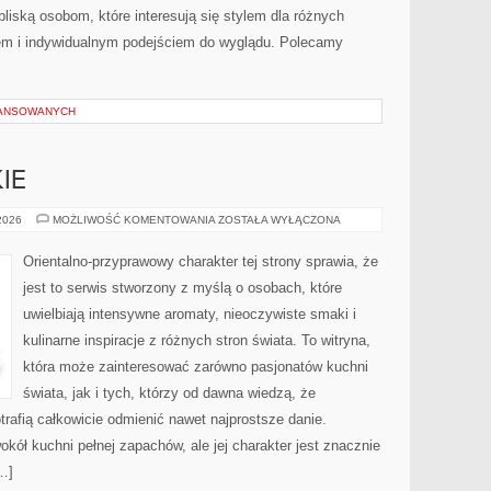
bliską osobom, które interesują się stylem dla różnych
em i indywidualnym podejściem do wyglądu. Polecamy
WANSOWANYCH
IE
PERFUMY
 2026
MOŻLIWOŚĆ KOMENTOWANIA
ZOSTAŁA WYŁĄCZONA
DAMSKIE
Orientalno-przyprawowy charakter tej strony sprawia, że
jest to serwis stworzony z myślą o osobach, które
uwielbiają intensywne aromaty, nieoczywiste smaki i
kulinarne inspiracje z różnych stron świata. To witryna,
która może zainteresować zarówno pasjonatów kuchni
świata, jak i tych, którzy od dawna wiedzą, że
rafią całkowicie odmienić nawet najprostsze danie.
kół kuchni pełnej zapachów, ale jej charakter jest znacznie
…]