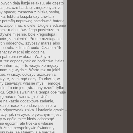
owych dają iluzję relaksu, ale często
nas jeszcze bardziej zmęczonych. Z
ny spacer, rozmowa z bliską osobą,
ka, lektura książki czy chwila z
 potrafią naprawdę naładować baterie.
ż zapominać o ciele. Długie siedzenie
 brak ruchu i świeżego powietrza to
ztywne mięśnie, bóle kręgosłupa i
cie „zamulenia”. Proste rozciąganie,
zych oddechów, szybszy marsz albo
ng potrafią zdziałać cuda. Czasem 15
znaczy więcej niż godzina
 patrzenia w ekran. Ważnym
st też odpoczynek od bodźców. Hałas,
łok informacji – to wszystko męczy
ż nam się wydaje. Warto raz na jakiś
ieć w ciszy, odłożyć urządzenia,
zykę, zamknąć oczy. To chwila, w
my zauważyć własne myśli, emocje,
ele. To nie jest „stracony czas”, tylko
tu. Sztuka zwalniania tempa obejmuje
jętność mówienia „nie”. Jeśli
ę na każde dodatkowe zadanie,
tkanie, nasz kalendarz puchnie, a
a odpoczynek znika. Ustalanie granic –
acy, jak i w życiu prywatnym – jest
by w ogóle mieć kiedy odpocząć.
ie egoizm, ale troska o własne
dłuższej perspektywie świadomy
prawia, że stajemy się bardziej