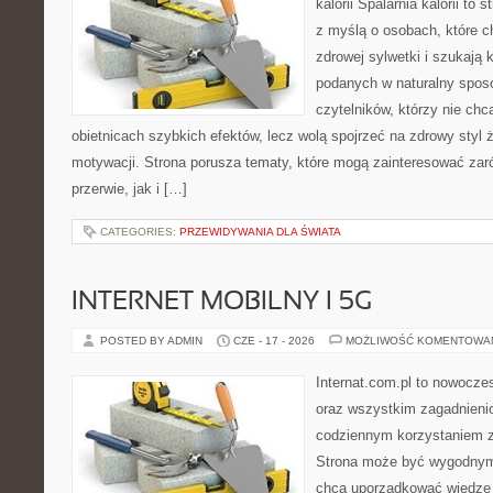
kalorii Spalarnia kalorii to
z myślą o osobach, które 
zdrowej sylwetki i szukają 
podanych w naturalny sposó
czytelników, którzy nie chc
obietnicach szybkich efektów, lecz wolą spojrzeć na zdrowy styl 
motywacji. Strona porusza tematy, które mogą zainteresować za
przerwie, jak i […]
CATEGORIES:
PRZEWIDYWANIA DLA ŚWIATA
INTERNET MOBILNY I 5G
POSTED BY ADMIN
CZE - 17 - 2026
MOŻLIWOŚĆ KOMENTOWA
Internat.com.pl to nowocze
oraz wszystkim zagadnienio
codziennym korzystaniem z 
Strona może być wygodnym 
chcą uporządkować wiedzę o