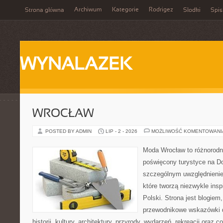
Archiwum
Kategorie
Rodrigez
Strona główna
Słodki
Spis
WYNALAZEK
WROCŁAW
POSTED BY ADMIN
LIP - 2 - 2026
MOŻLIWOŚĆ KOMENTOWAN
Moda Wrocław to różnorodn
poświęcony turystyce na D
szczególnym uwzględnienie
które tworzą niezwykle insp
Polski. Strona jest blogie
przewodnikowe wskazówki 
historii, kultury, architektury, przyrody, wydarzeń, rekreacji oraz