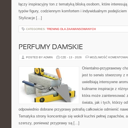
łączy inspiracyjny ton z tematyką bliską osobom, które interesują
typów figury, codziennym komfortem i indywidualnym podejściem
Stylizacje […]
CATEGORIES:
TRENING DLA ZAAWANSOWANYCH
PERFUMY DAMSKIE
POSTED BY ADMIN
CZE - 13 - 2026
MOŻLIWOŚĆ KOMENTOWA
Orientalno-przyprawowy char
jest to serwis stworzony z 
uwielbiają intensywne aroma
kulinarne inspiracje z różny
która może zainteresować 
świata, jak i tych, którzy 
odpowiednio dobrane przyprawy potrafią całkowicie odmienić nawe
Tematyka strony koncentruje się wokół kuchni pełnej zapachów, al
szerszy, ponieważ przyprawy są […]