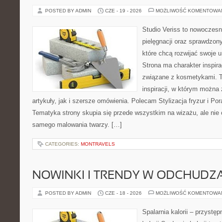
POSTED BY ADMIN
CZE - 19 - 2026
MOŻLIWOŚĆ KOMENTOWA
Studio Veriss to nowoczes
pielęgnacji oraz sprawdzo
które chcą rozwijać swoje 
Strona ma charakter inspira
związane z kosmetykami. T
inspiracji, w którym można
artykuły, jak i szersze omówienia. Polecam Stylizacja fryzur i Pora
Tematyka strony skupia się przede wszystkim na wizażu, ale nie 
samego malowania twarzy. […]
CATEGORIES:
MONTRAVELS
NOWINKI I TRENDY W ODCHUDZ
POSTED BY ADMIN
CZE - 18 - 2026
MOŻLIWOŚĆ KOMENTOWA
Spalarnia kalorii – przystę