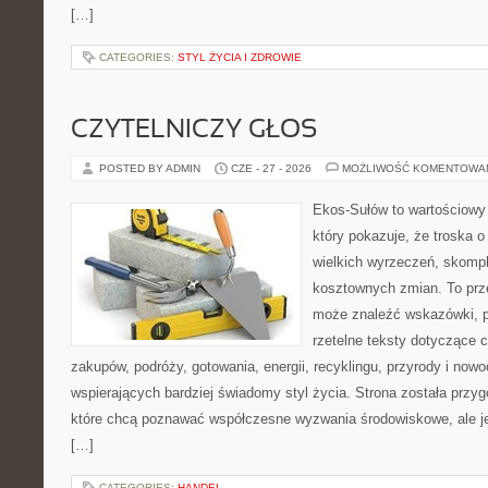
[…]
CATEGORIES:
STYL ŻYCIA I ZDROWIE
CZYTELNICZY GŁOS
POSTED BY ADMIN
CZE - 27 - 2026
MOŻLIWOŚĆ KOMENTOWA
Ekos-Sułów to wartościowy 
który pokazuje, że troska 
wielkich wyrzeczeń, skompl
kosztownych zmian. To prze
może znaleźć wskazówki, p
rzetelne teksty dotyczące
zakupów, podróży, gotowania, energii, recyklingu, przyrody i no
wspierających bardziej świadomy styl życia. Strona została przy
które chcą poznawać współczesne wyzwania środowiskowe, ale je
[…]
CATEGORIES:
HANDEL