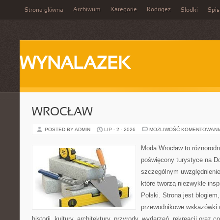
Archiwum
Kategorie
Rodrigez
Strona główna
Słodki
Spis
WYNALAZEK
WROCŁAW
POSTED BY ADMIN
LIP - 2 - 2026
MOŻLIWOŚĆ KOMENTOWAN
Moda Wrocław to różnorodn
poświęcony turystyce na D
szczególnym uwzględnienie
które tworzą niezwykle insp
Polski. Strona jest blogie
przewodnikowe wskazówki 
historii, kultury, architektury, przyrody, wydarzeń, rekreacji oraz