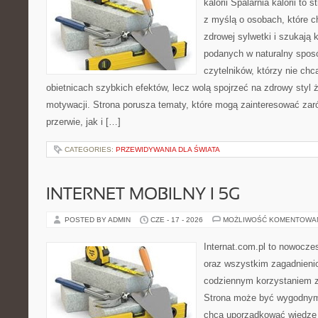
kalorii Spalarnia kalorii to
z myślą o osobach, które 
zdrowej sylwetki i szukają 
podanych w naturalny sposó
czytelników, którzy nie chc
obietnicach szybkich efektów, lecz wolą spojrzeć na zdrowy styl 
motywacji. Strona porusza tematy, które mogą zainteresować za
przerwie, jak i […]
CATEGORIES:
PRZEWIDYWANIA DLA ŚWIATA
INTERNET MOBILNY I 5G
POSTED BY ADMIN
CZE - 17 - 2026
MOŻLIWOŚĆ KOMENTOWA
Internat.com.pl to nowocze
oraz wszystkim zagadnienio
codziennym korzystaniem z 
Strona może być wygodnym 
chcą uporządkować wiedzę o