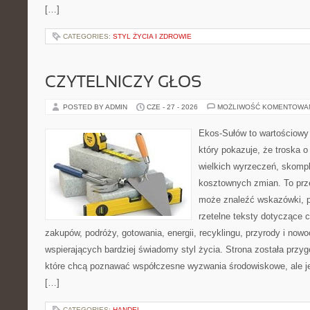
[…]
CATEGORIES:
STYL ŻYCIA I ZDROWIE
CZYTELNICZY GŁOS
POSTED BY ADMIN
CZE - 27 - 2026
MOŻLIWOŚĆ KOMENTOWA
Ekos-Sułów to wartościowy 
który pokazuje, że troska 
wielkich wyrzeczeń, skompl
kosztownych zmian. To prze
może znaleźć wskazówki, p
rzetelne teksty dotyczące
zakupów, podróży, gotowania, energii, recyklingu, przyrody i no
wspierających bardziej świadomy styl życia. Strona została przy
które chcą poznawać współczesne wyzwania środowiskowe, ale je
[…]
CATEGORIES:
HANDEL