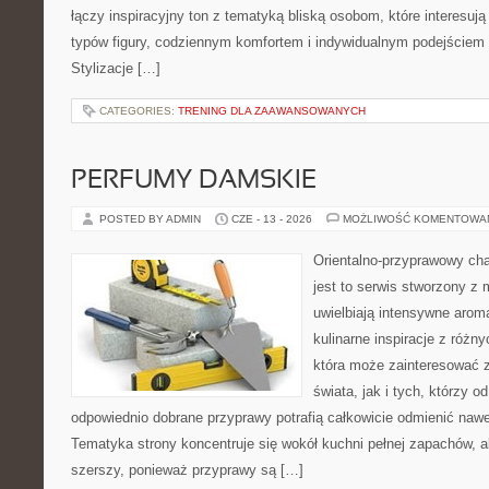
łączy inspiracyjny ton z tematyką bliską osobom, które interesują
typów figury, codziennym komfortem i indywidualnym podejściem
Stylizacje […]
CATEGORIES:
TRENING DLA ZAAWANSOWANYCH
PERFUMY DAMSKIE
POSTED BY ADMIN
CZE - 13 - 2026
MOŻLIWOŚĆ KOMENTOWA
Orientalno-przyprawowy char
jest to serwis stworzony z 
uwielbiają intensywne aroma
kulinarne inspiracje z różny
która może zainteresować 
świata, jak i tych, którzy 
odpowiednio dobrane przyprawy potrafią całkowicie odmienić nawe
Tematyka strony koncentruje się wokół kuchni pełnej zapachów, al
szerszy, ponieważ przyprawy są […]