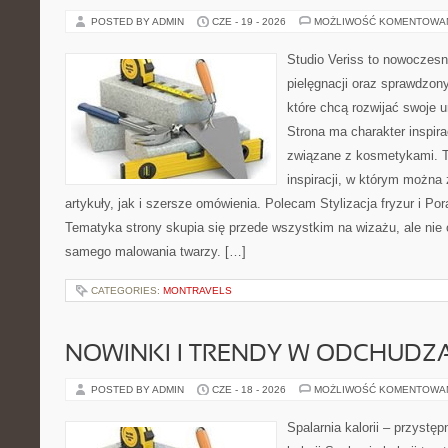
POSTED BY ADMIN
CZE - 19 - 2026
MOŻLIWOŚĆ KOMENTOWA
Studio Veriss to nowoczes
pielęgnacji oraz sprawdzo
które chcą rozwijać swoje 
Strona ma charakter inspira
związane z kosmetykami. T
inspiracji, w którym można
artykuły, jak i szersze omówienia. Polecam Stylizacja fryzur i Pora
Tematyka strony skupia się przede wszystkim na wizażu, ale nie 
samego malowania twarzy. […]
CATEGORIES:
MONTRAVELS
NOWINKI I TRENDY W ODCHUDZ
POSTED BY ADMIN
CZE - 18 - 2026
MOŻLIWOŚĆ KOMENTOWA
Spalarnia kalorii – przystę