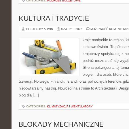
CATEGORIES:
PODRÓŻE BUDŻETOWE
KULTURA I TRADYCJE
POSTED BY ADMIN
MAJ - 21 - 2026
MOŻLIWOŚĆ KOMENTOWA
kraje nordyckie to region, k
ciekawe świata. To północn
krajobrazy spotyka się z n
podróż może stać się wyj
Strona poświęcona tej tema
blogiem dla osób, które chc
Szwecji, Norwegii, Finlandii, Islandii oraz północnych terenów, gd
niepowtarzalny nastrój. Nowości na stronie to Architektura i Design
blog dla […]
CATEGORIES:
KLIMATYZACJA I WENTYLATORY
BLOKADY MECHANICZNE