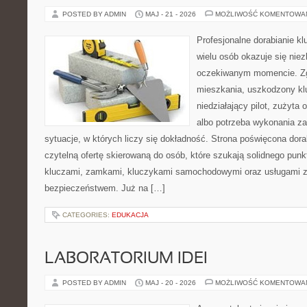
POSTED BY ADMIN
MAJ - 21 - 2026
MOŻLIWOŚĆ KOMENTOWA
Profesjonalne dorabianie klu
wielu osób okazuje się nie
oczekiwanym momencie. Zg
mieszkania, uszkodzony k
niedziałający pilot, zużyt
albo potrzeba wykonania z
sytuacje, w których liczy się dokładność. Strona poświęcona dora
czytelną ofertę skierowaną do osób, które szukają solidnego pun
kluczami, zamkami, kluczykami samochodowymi oraz usługami 
bezpieczeństwem. Już na […]
CATEGORIES:
EDUKACJA
LABORATORIUM IDEI
POSTED BY ADMIN
MAJ - 20 - 2026
MOŻLIWOŚĆ KOMENTOWA