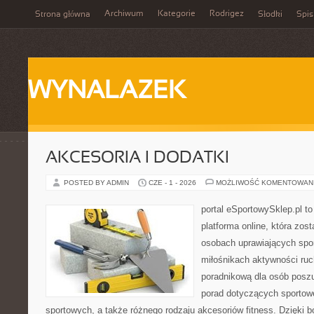
Archiwum
Kategorie
Rodrigez
Strona główna
Słodki
Spis
WYNALAZEK
AKCESORIA I DODATKI
POSTED BY ADMIN
CZE - 1 - 2026
MOŻLIWOŚĆ KOMENTOWAN
portal eSportowySklep.pl to
platforma online, która zos
osobach uprawiających spor
miłośnikach aktywności ruch
poradnikową dla osób posz
porad dotyczących sportowe
sportowych, a także różnego rodzaju akcesoriów fitness. Dzięki b