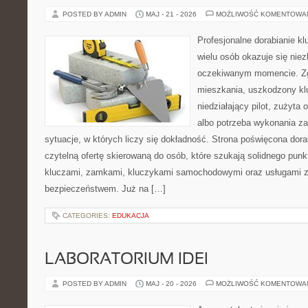
POSTED BY ADMIN
MAJ - 21 - 2026
MOŻLIWOŚĆ KOMENTOWA
Profesjonalne dorabianie klu
wielu osób okazuje się nie
oczekiwanym momencie. Zg
mieszkania, uszkodzony k
niedziałający pilot, zużyt
albo potrzeba wykonania z
sytuacje, w których liczy się dokładność. Strona poświęcona dora
czytelną ofertę skierowaną do osób, które szukają solidnego pun
kluczami, zamkami, kluczykami samochodowymi oraz usługami 
bezpieczeństwem. Już na […]
CATEGORIES:
EDUKACJA
LABORATORIUM IDEI
POSTED BY ADMIN
MAJ - 20 - 2026
MOŻLIWOŚĆ KOMENTOWA