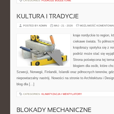
CATEGORIES:
PODRÓŻE BUDŻETOWE
KULTURA I TRADYCJE
POSTED BY ADMIN
MAJ - 21 - 2026
MOŻLIWOŚĆ KOMENTOWA
kraje nordyckie to region, k
ciekawe świata. To północn
krajobrazy spotyka się z n
podróż może stać się wyj
Strona poświęcona tej tema
blogiem dla osób, które chc
Szwecji, Norwegii, Finlandii, Islandii oraz północnych terenów, gd
niepowtarzalny nastrój. Nowości na stronie to Architektura i Design
blog dla […]
CATEGORIES:
KLIMATYZACJA I WENTYLATORY
BLOKADY MECHANICZNE