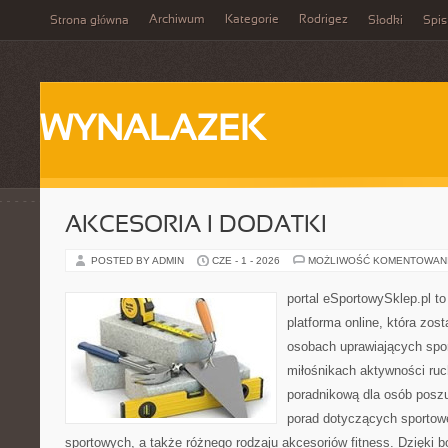
Archiwum
Kategorie
Rodrigez
Strona główna
Słodki
Spis
WYNALAZEK
AKCESORIA I DODATKI
POSTED BY ADMIN
CZE - 1 - 2026
MOŻLIWOŚĆ KOMENTOWAN
portal eSportowySklep.pl to
platforma online, która zos
osobach uprawiających spor
miłośnikach aktywności ruch
poradnikową dla osób posz
porad dotyczących sportowe
sportowych, a także różnego rodzaju akcesoriów fitness. Dzięki b