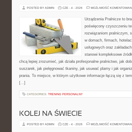
POSTED BY ADMIN
CZE - 4 - 2026
MOŻLIWOŚĆ KOMENTOWAN
Urządzenia Pralnicze to br
poświęcony czyszczeniu tek
rozwiązaniom pralniczym, 
w domach, firmach, hotelach
usługowych oraz zakładach
stanowi kompleksowe źródło
chcą lepiej zrozumieć, jak działa profesjonalne pralnictwo, jak dob
suszarek, jak pielęgnować tkaniny, jak usuwać plamy i jak organ
prania. To miejsce, w którym użytkowe informacje łączą się z tema
[…]
CATEGORIES:
TRENING PERSONALNY
KOLEJ NA ŚWIECIE
POSTED BY ADMIN
CZE - 4 - 2026
MOŻLIWOŚĆ KOMENTOWAN