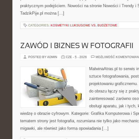
praktycznym podejściem. Nowości na stronie Nowości i Trendy i S
TadzikPije.pl można […]
CATEGORIES:
KOSMETYKI LUKSUSOWE VS. BUDŻETOWE
ZAWÓD I BIZNES W FOTOGRAFII
POSTED BY ADMIN
CZE - 5 - 2026
MOŻLIWOŚĆ KOMENTOWAN
MalwinaAtras.pl to serwis 
sztuce fotografowania, pos
projektowaniu graficznemu. 
do obrazu łączy się z prak
zainteresować zarówno osob
obsługi aparatu, jak i tych
wiedzę o obrazie cyfrowym. Kategorie: Grafika Komputerowa i Sp
tematem strony jest fotografia, rozumiana nie tylko jako mechani
migawki, ale również jako forma opowiadania […]