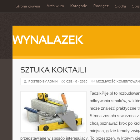
Archiwum
Kategorie
Rodrigez
Strona główna
Słodki
Spis
WYNALAZEK
SZTUKA KOKTAJLI
POSTED BY ADMIN
CZE - 6 - 2026
MOŻLIWOŚĆ KOMENTOWAN
TadzikPije.pl to rozbudowa
odkrywania smaków, w któ
może znaleźć praktyczne tr
Strona została stworzona z
chcą poznawać krok po kroku
miejsca, gdzie tematy zwią
przedstawiane w sposób interesujący. To przestrzeń, w którym cie