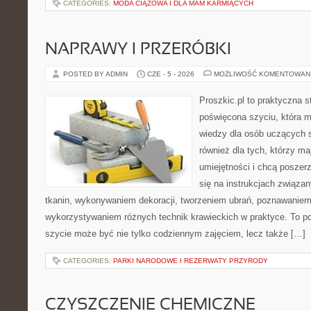
CATEGORIES:
MODA CIĄŻOWA I DLA MAM KARMIĄCYCH
NAPRAWY I PRZERÓBKI
POSTED BY ADMIN
CZE - 5 - 2026
MOŻLIWOŚĆ KOMENTOWAN
Proszkic.pl to praktyczna s
poświęcona szyciu, która 
wiedzy dla osób uczących s
również dla tych, którzy m
umiejętności i chcą poszer
się na instrukcjach związa
tkanin, wykonywaniem dekoracji, tworzeniem ubrań, poznawaniem
wykorzystywaniem różnych technik krawieckich w praktyce. To por
szycie może być nie tylko codziennym zajęciem, lecz także […]
CATEGORIES:
PARKI NARODOWE I REZERWATY PRZYRODY
CZYSZCZENIE CHEMICZNE