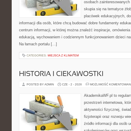
osobach zainteresowanych 
skupia się na tematyce żło
placówek edukacyjnych, do
informacji dla osób, które chcą budować dobre fundamenty eduka
centrum informacji, w której można znaleźć inspiracje, omówienia
edukacją, wychowaniem i codziennym funkcjonowaniem dzieci na
Na łamach portalu […]
CATEGORIES:
MIEJSCA Z KLIMATEM
HISTORIA I CIEKAWOSTKI
POSTED BY ADMIN
CZE - 2 - 2026
MOŻLIWOŚĆ KOMENTOWAN
AkademikaWF.pl to regular
przestrzeń internetowa, któ
aktywności fizycznej, świa
fizjoterapii oraz rozwoju w
źródło informacji dla osób 
szkoleniowców oraz wszyst