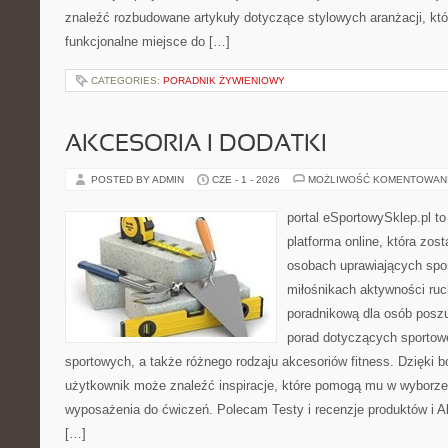
znaleźć rozbudowane artykuły dotyczące stylowych aranżacji, kt
funkcjonalne miejsce do […]
CATEGORIES:
PORADNIK ŻYWIENIOWY
AKCESORIA I DODATKI
POSTED BY ADMIN
CZE - 1 - 2026
MOŻLIWOŚĆ KOMENTOWAN
portal eSportowySklep.pl to
platforma online, która zos
osobach uprawiających spor
miłośnikach aktywności ruch
poradnikową dla osób posz
porad dotyczących sportowe
sportowych, a także różnego rodzaju akcesoriów fitness. Dzięki b
użytkownik może znaleźć inspiracje, które pomogą mu w wyborz
wyposażenia do ćwiczeń. Polecam Testy i recenzje produktów i Akc
[…]