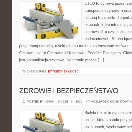
CTCU to cyfrowa przestrzeń
transporcie szynowym oraz
historią transportu. To port
osobach, które interesują s
ale również o czytelnikach 
podróżniczych. Strona łącz
przystępną narracją, dzięki czemu może zainteresować zarówno 
Ciekawe linki to Ciekawostki Kolejowe i Podróże Pociągiem. Głó
jest komunikacja szynowa. Na stronie można […]
CATEGORIES:
ETYKIETY ŻYWNOŚCI
ZDROWIE I BEZPIECZEŃSTWO
POSTED BY ADMIN
CZE - 3 - 2026
MOŻLIWOŚĆ KOMENTOWAN
Bialykotek.pl to dynamiczni
online, która została przyg
opiekunach, wychowawcach