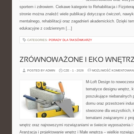
sportem i zdrowiem. Ciekawe kategorie to Rehabilitacja i Fizjoterap
stronie można znaleźć wiele publikacji dotyczące ćwiczeń, nawy
mentalnego, rehabilitacji oraz zagadnień akademickich. Dzięki te
edukacyjne z codziennym […]
CATEGORIES:
PORADY DLA TAKSÓWKARZY
ZRÓWNOWAŻONE I EKO WNĘTR
POSTED BY ADMIN
CZE - 1 - 2026
MOŻLIWOŚĆ KOMENTOWAN
M-Loft Design to nowoczes
tematyce designu wnętrz, kt
poszukujące niebanalnych 
domu oraz przestrzeni indus
stworzone dla wszystkich, k
tematami związanymi z pro
wnętrz oraz najnowszymi rozwiązaniami w świecie wyposażenia i 
Aranżacja i projektowanie wnętrz i Małe wnętrza – wielkie rozwią