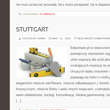
nie musi oznaczać przesady, lecz może przejawiać się w dopaso
CATEGORIES:
FLORENCJA
STUTTGART
POSTED BY ADMIN
MAR - 12 - 2026
MOŻLIWOŚĆ KOMENTOWA
Edusimare.pl to nowoczesn
poświęcony niemieckim regi
zbiór inspiracji dla osób pl
szukających inspiracji na o
chcących lepiej zrozumieć n
pojawiają się treści o stol
eleganckim mieście nad Renem, mieście odbudowanym z historii
historycznym, mieście Ruhry i wielu innych miejscach, a tematy
warte odwiedzenia, noclegi, komunikację, lokalną gastronomię, 
[…]