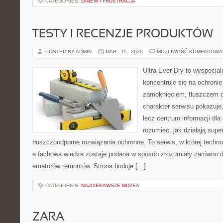
CATEGORIES:
GNIEW I FRUSTRACJA
TESTY I RECENZJE PRODUKTÓW
POSTED BY ADMIN
MAR - 11 - 2026
MOŻLIWOŚĆ KOMENTOWA
Ultra-Ever Dry to wyspecjal
koncentruje się na ochronie
zamoknięciem, tłuszczem 
charakter serwisu pokazuje,
lecz centrum informacji dla 
rozumieć, jak działają supe
tłuszczoodporne rozwiązania ochronne. To serwis, w której techno
a fachowa wiedza zostaje podana w sposób zrozumiały zarówno dl
amatorów remontów. Strona buduje […]
CATEGORIES:
NAJCIEKAWSZE MUZEA
ZARA