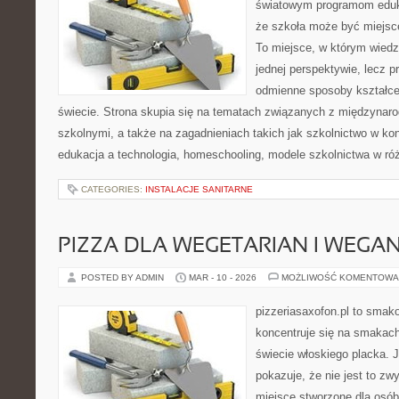
światowym programom eduk
że szkoła może być miejsc
To miejsce, w którym wiedz
jednej perspektywie, lecz p
odmienne sposoby kształce
świecie. Strona skupia się na tematach związanych z międzyna
szkolnymi, a także na zagadnieniach takich jak szkolnictwo w k
edukacja a technologia, homeschooling, modele szkolnictwa w ró
CATEGORIES:
INSTALACJE SANITARNE
PIZZA DLA WEGETARIAN I WEGA
POSTED BY ADMIN
MAR - 10 - 2026
MOŻLIWOŚĆ KOMENTOWA
pizzeriasaxofon.pl to smakow
koncentruje się na smakach 
świecie włoskiego placka. 
pokazuje, że nie jest to zw
miejsce stworzone dla osó