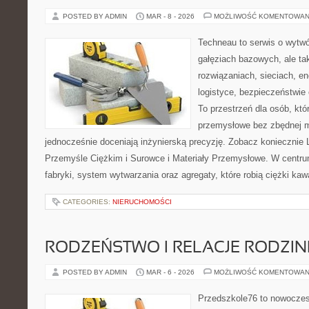
POSTED BY ADMIN
MAR - 8 - 2026
MOŻLIWOŚĆ KOMENTOWAN
Techneau to serwis o wytw
gałęziach bazowych, ale ta
rozwiązaniach, sieciach, en
logistyce, bezpieczeństwie
To przestrzeń dla osób, któ
przemysłowe bez zbędnej m
jednocześnie doceniają inżynierską precyzję. Zobacz koniecznie L
Przemyśle Ciężkim i Surowce i Materiały Przemysłowe. W centru
fabryki, system wytwarzania oraz agregaty, które robią ciężki kaw
CATEGORIES:
NIERUCHOMOŚCI
RODZEŃSTWO I RELACJE RODZI
POSTED BY ADMIN
MAR - 6 - 2026
MOŻLIWOŚĆ KOMENTOWAN
Przedszkole76 to nowoczesn