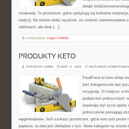
detale śródziemnomorskieg
smakowej. To przestrzeń, gdzie spotykają się kulinarne inspiracje
tradycji. Na stronie widać wyraźnie, że centrum zainteresowania s
odsłonach, ale obok […]
CATEGORIES:
CIĄŻA I PORÓD
PRODUKTY KETO
POSTED BY ADMIN
MAR - 9 - 2026
MOŻLIWOŚĆ KOMENTOWAN
FoodForce to keto sklep st
jeść ketogenicznie bez poc
rezygnują. To miejsce, w kt
podejściem praktycznym: wy
wspierają styl życia oparty
jednocześnie pomagają utr
węglowodanów. Jeśli szukasz przestrzeni, gdzie keto jest proste n
papierze, ta idea jest dokładnie o tym. Nowe kategorie na stronie 