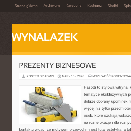
Archiwum
Kategorie
Rodrigez
Strona główna
Słodki
Spis
WYNALAZEK
PREZENTY BIZNESOWE
POSTED BY ADMIN
MAR - 13 - 2026
MOŻLIWOŚĆ KOMENTOWA
Pasotti to stylowa witryna, 
tematyce ekskluzywnych po
dobrze dobrany upominek 
więcej niż tylko przedmiote
osób, które szukają wskaz
na różne okazje i dla różn
kontaktu widać, że motywem przewodnim jest tutaj estetyka, a ta