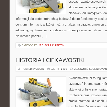
osobach zainteresowanych 
skupia się na tematyce żło
placówek edukacyjnych, do
informacji dla osób, które chcą budować dobre fundamenty eduka
centrum informacji, w której można znaleźć inspiracje, omówienia
edukacją, wychowaniem i codziennym funkcjonowaniem dzieci na
Na łamach portalu […]
CATEGORIES:
MIEJSCA Z KLIMATEM
HISTORIA I CIEKAWOSTKI
POSTED BY ADMIN
CZE - 2 - 2026
MOŻLIWOŚĆ KOMENTOWAN
AkademikaWF.pl to regular
przestrzeń internetowa, któ
aktywności fizycznej, świa
fizjoterapii oraz rozwoju w
źródło informacji dla osób 
szkoleniowców oraz wszyst