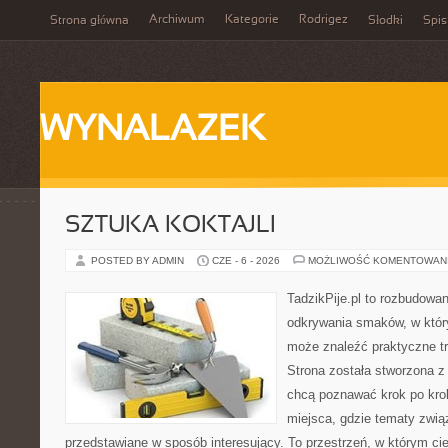
Archiwum
Kategorie
Rodrigez
Strona główna
Słodki
Spis
WYNALAZEK
SZTUKA KOKTAJLI
POSTED BY ADMIN
CZE - 6 - 2026
MOŻLIWOŚĆ KOMENTOWAN
TadzikPije.pl to rozbudowa
odkrywania smaków, w któ
może znaleźć praktyczne tr
Strona została stworzona z
chcą poznawać krok po kroku
miejsca, gdzie tematy zwią
przedstawiane w sposób interesujący. To przestrzeń, w którym cie