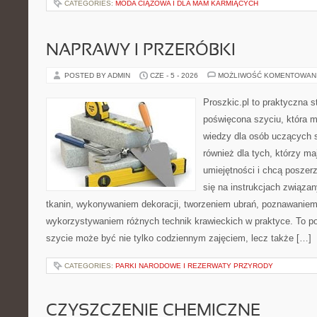
CATEGORIES:
MODA CIĄŻOWA I DLA MAM KARMIĄCYCH
NAPRAWY I PRZERÓBKI
POSTED BY ADMIN
CZE - 5 - 2026
MOŻLIWOŚĆ KOMENTOWAN
Proszkic.pl to praktyczna s
poświęcona szyciu, która 
wiedzy dla osób uczących s
również dla tych, którzy m
umiejętności i chcą poszer
się na instrukcjach związa
tkanin, wykonywaniem dekoracji, tworzeniem ubrań, poznawaniem
wykorzystywaniem różnych technik krawieckich w praktyce. To por
szycie może być nie tylko codziennym zajęciem, lecz także […]
CATEGORIES:
PARKI NARODOWE I REZERWATY PRZYRODY
CZYSZCZENIE CHEMICZNE