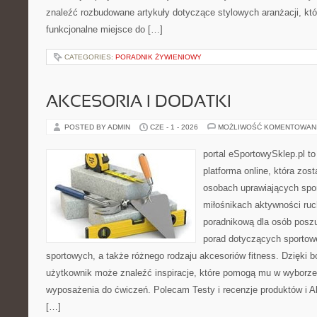
znaleźć rozbudowane artykuły dotyczące stylowych aranżacji, kt
funkcjonalne miejsce do […]
CATEGORIES:
PORADNIK ŻYWIENIOWY
AKCESORIA I DODATKI
POSTED BY ADMIN
CZE - 1 - 2026
MOŻLIWOŚĆ KOMENTOWAN
portal eSportowySklep.pl to
platforma online, która zos
osobach uprawiających spor
miłośnikach aktywności ruch
poradnikową dla osób posz
porad dotyczących sportowe
sportowych, a także różnego rodzaju akcesoriów fitness. Dzięki b
użytkownik może znaleźć inspiracje, które pomogą mu w wyborz
wyposażenia do ćwiczeń. Polecam Testy i recenzje produktów i Akc
[…]