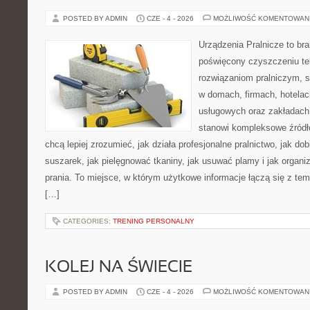
POSTED BY ADMIN
CZE - 4 - 2026
MOŻLIWOŚĆ KOMENTOWAN
Urządzenia Pralnicze to br
poświęcony czyszczeniu tek
rozwiązaniom pralniczym, 
w domach, firmach, hotelach
usługowych oraz zakładach
stanowi kompleksowe źródło
chcą lepiej zrozumieć, jak działa profesjonalne pralnictwo, jak dob
suszarek, jak pielęgnować tkaniny, jak usuwać plamy i jak organ
prania. To miejsce, w którym użytkowe informacje łączą się z tema
[…]
CATEGORIES:
TRENING PERSONALNY
KOLEJ NA ŚWIECIE
POSTED BY ADMIN
CZE - 4 - 2026
MOŻLIWOŚĆ KOMENTOWAN