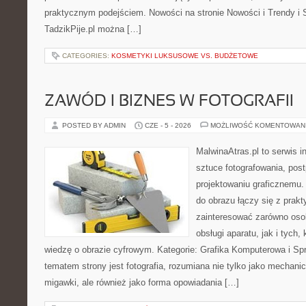
praktycznym podejściem. Nowości na stronie Nowości i Trendy i S
TadzikPije.pl można […]
CATEGORIES:
KOSMETYKI LUKSUSOWE VS. BUDŻETOWE
ZAWÓD I BIZNES W FOTOGRAFII
POSTED BY ADMIN
CZE - 5 - 2026
MOŻLIWOŚĆ KOMENTOWAN
MalwinaAtras.pl to serwis 
sztuce fotografowania, pos
projektowaniu graficznemu. 
do obrazu łączy się z prak
zainteresować zarówno osob
obsługi aparatu, jak i tych
wiedzę o obrazie cyfrowym. Kategorie: Grafika Komputerowa i Sp
tematem strony jest fotografia, rozumiana nie tylko jako mechani
migawki, ale również jako forma opowiadania […]