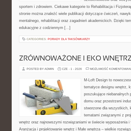
sportem i zdrowiem. Ciekawe kategorie to Rehabilitacja i Fizjoterap
stronie można znaleźć wiele publikacji dotyczące ćwiczeń, nawy
mentalnego, rehabilitacji oraz zagadnień akademickich. Dzięki te
edukacyjne z codziennym […]
CATEGORIES:
PORADY DLA TAKSÓWKARZY
ZRÓWNOWAŻONE I EKO WNĘTR
POSTED BY ADMIN
CZE - 1 - 2026
MOŻLIWOŚĆ KOMENTOWAN
M-Loft Design to nowoczes
tematyce designu wnętrz, kt
poszukujące niebanalnych 
domu oraz przestrzeni indus
stworzone dla wszystkich, k
tematami związanymi z pro
wnętrz oraz najnowszymi rozwiązaniami w świecie wyposażenia i 
Aranżacja i projektowanie wnętrz i Małe wnętrza – wielkie rozwią