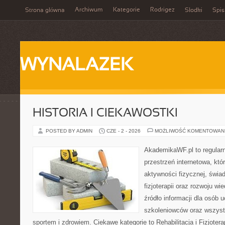
Archiwum
Kategorie
Rodrigez
Strona główna
Słodki
Spis
WYNALAZEK
HISTORIA I CIEKAWOSTKI
POSTED BY ADMIN
CZE - 2 - 2026
MOŻLIWOŚĆ KOMENTOWAN
AkademikaWF.pl to regular
przestrzeń internetowa, któ
aktywności fizycznej, świa
fizjoterapii oraz rozwoju w
źródło informacji dla osób 
szkoleniowców oraz wszyst
sportem i zdrowiem. Ciekawe kategorie to Rehabilitacja i Fizjoterap