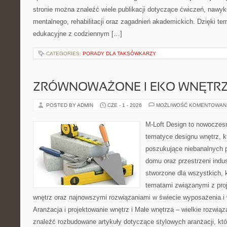
stronie można znaleźć wiele publikacji dotyczące ćwiczeń, nawy
mentalnego, rehabilitacji oraz zagadnień akademickich. Dzięki te
edukacyjne z codziennym […]
CATEGORIES:
PORADY DLA TAKSÓWKARZY
ZRÓWNOWAŻONE I EKO WNĘTR
POSTED BY ADMIN
CZE - 1 - 2026
MOŻLIWOŚĆ KOMENTOWAN
M-Loft Design to nowoczes
tematyce designu wnętrz, kt
poszukujące niebanalnych 
domu oraz przestrzeni indus
stworzone dla wszystkich, k
tematami związanymi z pro
wnętrz oraz najnowszymi rozwiązaniami w świecie wyposażenia i 
Aranżacja i projektowanie wnętrz i Małe wnętrza – wielkie rozwią
znaleźć rozbudowane artykuły dotyczące stylowych aranżacji, kt