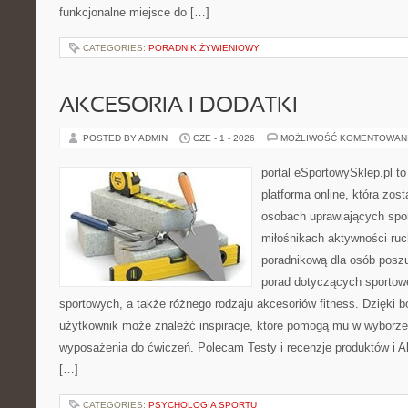
funkcjonalne miejsce do […]
CATEGORIES:
PORADNIK ŻYWIENIOWY
AKCESORIA I DODATKI
POSTED BY ADMIN
CZE - 1 - 2026
MOŻLIWOŚĆ KOMENTOWAN
portal eSportowySklep.pl to
platforma online, która zos
osobach uprawiających spor
miłośnikach aktywności ruch
poradnikową dla osób posz
porad dotyczących sportowe
sportowych, a także różnego rodzaju akcesoriów fitness. Dzięki b
użytkownik może znaleźć inspiracje, które pomogą mu w wyborz
wyposażenia do ćwiczeń. Polecam Testy i recenzje produktów i Akc
[…]
CATEGORIES:
PSYCHOLOGIA SPORTU