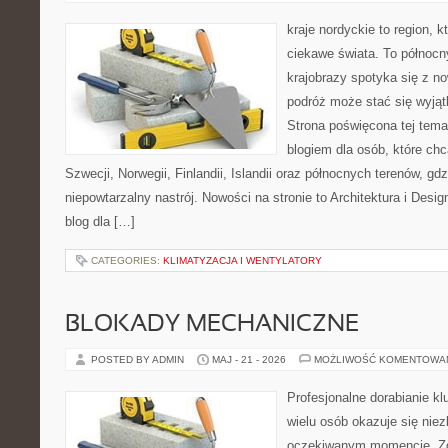
kraje nordyckie to region, k
ciekawe świata. To północn
krajobrazy spotyka się z n
podróż może stać się wyj
Strona poświęcona tej tema
blogiem dla osób, które chc
Szwecji, Norwegii, Finlandii, Islandii oraz północnych terenów, gd
niepowtarzalny nastrój. Nowości na stronie to Architektura i Design
blog dla […]
CATEGORIES:
KLIMATYZACJA I WENTYLATORY
BLOKADY MECHANICZNE
POSTED BY ADMIN
MAJ - 21 - 2026
MOŻLIWOŚĆ KOMENTOWA
Profesjonalne dorabianie klu
wielu osób okazuje się nie
oczekiwanym momencie. Zg