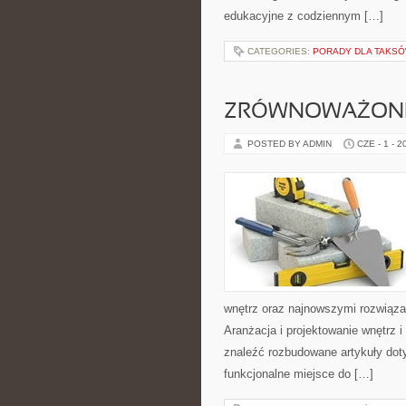
edukacyjne z codziennym […]
CATEGORIES:
PORADY DLA TAKS
ZRÓWNOWAŻONE
POSTED BY ADMIN
CZE - 1 - 2
wnętrz oraz najnowszymi rozwiąza
Aranżacja i projektowanie wnętrz i
znaleźć rozbudowane artykuły dot
funkcjonalne miejsce do […]