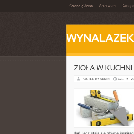
Archiwum
Katego
Strona główna
WYNALAZEK
ZIOŁA W KUCHNI
POSTED BY ADMIN
CZE - 6 - 2
dań, lecz stają się główną inspir