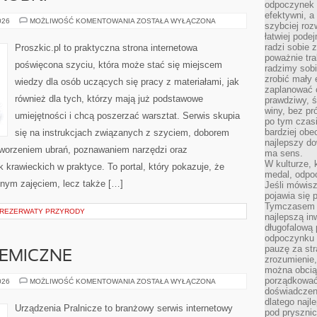
odpoczynek s
efektywni, a
NAPRAWY
026
MOŻLIWOŚĆ KOMENTOWANIA
ZOSTAŁA WYŁĄCZONA
szybciej roz
I
łatwiej pode
PRZERÓBKI
radzi sobie 
Proszkic.pl to praktyczna strona internetowa
poważnie tra
poświęcona szyciu, która może stać się miejscem
radzimy sob
zrobić mały 
wiedzy dla osób uczących się pracy z materiałami, jak
zaplanować 
również dla tych, którzy mają już podstawowe
prawdziwy, 
winy, bez pr
umiejętności i chcą poszerzać warsztat. Serwis skupia
po tym czasi
bardziej obe
się na instrukcjach związanych z szyciem, doborem
najlepszy d
tworzeniem ubrań, poznawaniem narzędzi oraz
ma sens.
W kulturze, 
krawieckich w praktyce. To portal, który pokazuje, że
medal, odpoc
nnym zajęciem, lecz także […]
Jeśli mówis
pojawia się 
Tymczasem w
 REZERWATY PRZYRODY
najlepszą in
długofalową
odpoczynku 
pauzę za str
HEMICZNE
zrozumienie,
można obcią
porządkować
CZYSZCZENIE
026
MOŻLIWOŚĆ KOMENTOWANIA
ZOSTAŁA WYŁĄCZONA
CHEMICZNE
doświadczen
dlatego naj
Urządzenia Pralnicze to branżowy serwis internetowy
pod pryszni