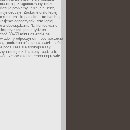
 nie mniej. Zregenerowany mózg
wiązuje problemy, lepiej się uczy,
jmuje decyzje. Zadbane ciało lepiej
ze stresem. To paradoks: im bardziej
ktujemy odpoczynek, tym lepiej
ie z obowiązkami. Na koniec warto
eksperyment: przez tydzień
choć 30–60 minut dziennie na
świadomy odpoczynek – bez poczucia
óby „nadrobienia” czegokolwiek. Jeśli
e poczujesz się spokojniejszy,
cny i mniej rozdrażniony, będzie to
owód, że zwolnienie tempa naprawdę