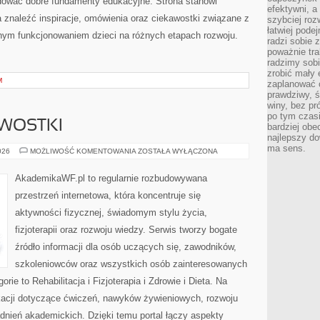
udować dobre fundamenty edukacyjne. Strona stanowi
efektywni, a
a znaleźć inspiracje, omówienia oraz ciekawostki związane z
szybciej roz
łatwiej pode
nym funkcjonowaniem dzieci na różnych etapach rozwoju.
radzi sobie 
poważnie tra
radzimy sob
zrobić mały 
M
zaplanować 
prawdziwy, 
winy, bez pr
po tym czasi
AWOSTKI
bardziej obe
najlepszy d
ma sens.
HISTORIA
026
MOŻLIWOŚĆ KOMENTOWANIA
ZOSTAŁA WYŁĄCZONA
I
CIEKAWOSTKI
AkademikaWF.pl to regularnie rozbudowywana
przestrzeń internetowa, która koncentruje się
aktywności fizycznej, świadomym stylu życia,
fizjoterapii oraz rozwoju wiedzy. Serwis tworzy bogate
źródło informacji dla osób uczących się, zawodników,
szkoleniowców oraz wszystkich osób zainteresowanych
ie to Rehabilitacja i Fizjoterapia i Zdrowie i Dieta. Na
ikacji dotyczące ćwiczeń, nawyków żywieniowych, rozwoju
adnień akademickich. Dzięki temu portal łączy aspekty