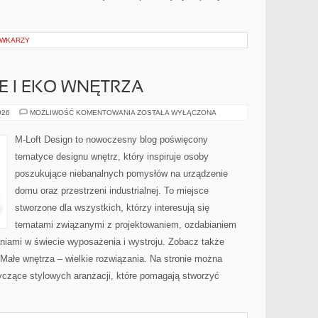
ÓWKARZY
 I EKO WNĘTRZA
ZRÓWNOWAŻONE
026
MOŻLIWOŚĆ KOMENTOWANIA
ZOSTAŁA WYŁĄCZONA
I
EKO
WNĘTRZA
M-Loft Design to nowoczesny blog poświęcony
tematyce designu wnętrz, który inspiruje osoby
poszukujące niebanalnych pomysłów na urządzenie
domu oraz przestrzeni industrialnej. To miejsce
stworzone dla wszystkich, którzy interesują się
tematami związanymi z projektowaniem, ozdabianiem
niami w świecie wyposażenia i wystroju. Zobacz także
 Małe wnętrza – wielkie rozwiązania. Na stronie można
yczące stylowych aranżacji, które pomagają stworzyć