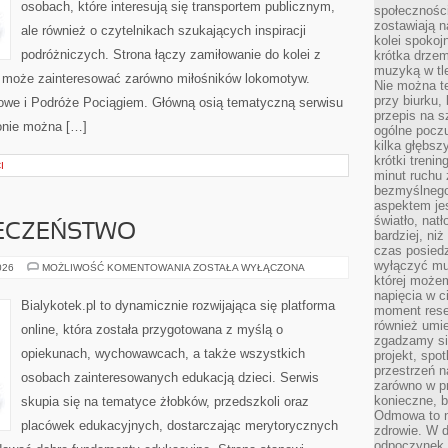
osobach, które interesują się transportem publicznym,
społeczności
zostawiają 
ale również o czytelnikach szukających inspiracji
kolei spokoj
podróżniczych. Strona łączy zamiłowanie do kolei z
krótka drzem
muzyką w tle
u może zainteresować zarówno miłośników lokomotyw.
Nie można te
przy biurku,
ejowe i Podróże Pociągiem. Główną osią tematyczną serwisu
przepis na s
onie można […]
ogólne poczu
kilka głębs
krótki treni
I
minut ruchu 
bezmyślnego
aspektem je
światło, nat
IECZEŃSTWO
bardziej, ni
czas posiedz
wyłączyć mu
ZDROWIE
026
MOŻLIWOŚĆ KOMENTOWANIA
ZOSTAŁA WYŁĄCZONA
I
której może
BEZPIECZEŃSTWO
napięcia w ci
Bialykotek.pl to dynamicznie rozwijająca się platforma
moment rese
również umie
online, która została przygotowana z myślą o
zgadzamy si
opiekunach, wychowawcach, a także wszystkich
projekt, spo
przestrzeń n
osobach zainteresowanych edukacją dzieci. Serwis
zarówno w pr
konieczne, 
skupia się na tematyce żłobków, przedszkoli oraz
Odmowa to n
placówek edukacyjnych, dostarczając merytorycznych
zdrowie. W 
odpoczynek s