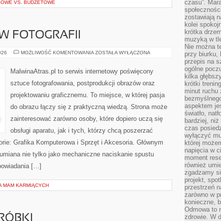
czasu”. Mara
SOWE VS. BUDŻETOWE
społeczności
zostawiają 
kolei spokoj
krótka drzem
 W FOTOGRAFII
muzyką w tle
Nie można te
ZAWÓD
026
MOŻLIWOŚĆ KOMENTOWANIA
ZOSTAŁA WYŁĄCZONA
przy biurku,
I
przepis na s
BIZNES
ogólne poczu
W
MalwinaAtras.pl to serwis internetowy poświęcony
FOTOGRAFII
kilka głębs
sztuce fotografowania, postprodukcji obrazów oraz
krótki treni
minut ruchu 
projektowaniu graficznemu. To miejsce, w której pasja
bezmyślnego
aspektem je
do obrazu łączy się z praktyczną wiedzą. Strona może
światło, nat
zainteresować zarówno osoby, które dopiero uczą się
bardziej, ni
czas posiedz
obsługi aparatu, jak i tych, którzy chcą poszerzać
wyłączyć mu
orie: Grafika Komputerowa i Sprzęt i Akcesoria. Głównym
której może
napięcia w ci
ozumiana nie tylko jako mechaniczne naciskanie spustu
moment rese
również umie
powiadania […]
zgadzamy si
projekt, spo
LA MAM KARMIĄCYCH
przestrzeń n
zarówno w pr
konieczne, 
Odmowa to n
RÓBKI
zdrowie. W 