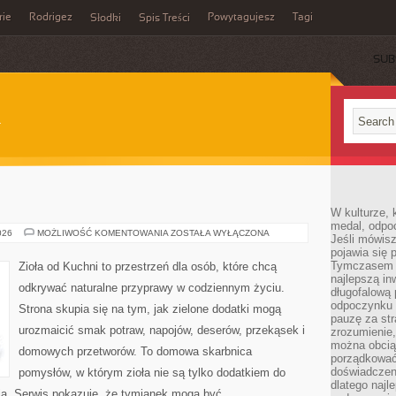
rie
Rodrigez
Powytagujesz
Tagi
Słodki
Spis Treści
SUB
W kulturze, 
medal, odpoc
ZIOŁA
026
MOŻLIWOŚĆ KOMENTOWANIA
ZOSTAŁA WYŁĄCZONA
Jeśli mówis
W
pojawia się 
KUCHNI
Tymczasem w
Zioła od Kuchni to przestrzeń dla osób, które chcą
najlepszą in
odkrywać naturalne przyprawy w codziennym życiu.
długofalową
odpoczynku 
Strona skupia się na tym, jak zielone dodatki mogą
pauzę za str
urozmaicić smak potraw, napojów, deserów, przekąsek i
zrozumienie,
można obcią
domowych przetworów. To domowa skarbnica
porządkować
doświadczen
pomysłów, w którym zioła nie są tylko dodatkiem do
dlatego naj
acją. Serwis pokazuje, że tymianek mogą być