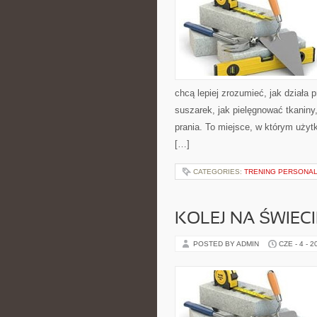
chcą lepiej zrozumieć, jak działa p
suszarek, jak pielęgnować tkaniny
prania. To miejsce, w którym użytk
[…]
CATEGORIES:
TRENING PERSONA
KOLEJ NA ŚWIECI
POSTED BY ADMIN
CZE - 4 - 2