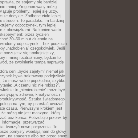
prawia, że stajemy się bardziej
 nie mniej. Zregenerowany mózg
wiązuje problemy, lepiej się uczy,
jmuje decyzje. Zadbane ciało lepiej
ze stresem. To paradoks: im bardziej
ktujemy odpoczynek, tym lepiej
ie z obowiązkami. Na koniec warto
eksperyment: przez tydzień
choć 30–60 minut dziennie na
świadomy odpoczynek – bez poczucia
óby „nadrobienia” czegokolwiek. Jeśli
e poczujesz się spokojniejszy,
cny i mniej rozdrażniony, będzie to
owód, że zwolnienie tempa naprawdę
która ceni „bycie zajętym” niemal jak
zynek bywa traktowany podejrzliwie.
z, że masz wolne popołudnie, szybko
pytanie: „A czemu nic nie robisz?”.
łaśnie to „nicnierobienie” może być
westycją w zdrowie, kreatywność i
 produktywność. Sztuka świadomego
polega na tym, by przestać uważać
atę czasu. Pierwszym krokiem jest
 że mózg nie jest maszyną, którą
żać bez końca. Potrzebuje przerw, by
 informacje, przetwarzać
ia, tworzyć nowe połączenia. To
lepsze pomysły wpadają nam do głowy
cem, na spacerze albo tuż przed snem.