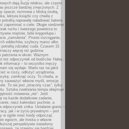
owych dają iluzję relaksu, ale często
nas jeszcze bardziej zmęczonych. Z
ny spacer, rozmowa z bliską osobą,
ka, lektura książki czy chwila z
 potrafią naprawdę naładować baterie.
ż zapominać o ciele. Długie siedzenie
 brak ruchu i świeżego powietrza to
ztywne mięśnie, bóle kręgosłupa i
cie „zamulenia”. Proste rozciąganie,
zych oddechów, szybszy marsz albo
ng potrafią zdziałać cuda. Czasem 15
znaczy więcej niż godzina
 patrzenia w ekran. Ważnym
st też odpoczynek od bodźców. Hałas,
łok informacji – to wszystko męczy
ż nam się wydaje. Warto raz na jakiś
ieć w ciszy, odłożyć urządzenia,
zykę, zamknąć oczy. To chwila, w
my zauważyć własne myśli, emocje,
ele. To nie jest „stracony czas”, tylko
tu. Sztuka zwalniania tempa obejmuje
jętność mówienia „nie”. Jeśli
ę na każde dodatkowe zadanie,
tkanie, nasz kalendarz puchnie, a
a odpoczynek znika. Ustalanie granic –
acy, jak i w życiu prywatnym – jest
by w ogóle mieć kiedy odpocząć.
ie egoizm, ale troska o własne
dłuższej perspektywie świadomy
prawia, że stajemy się bardziej