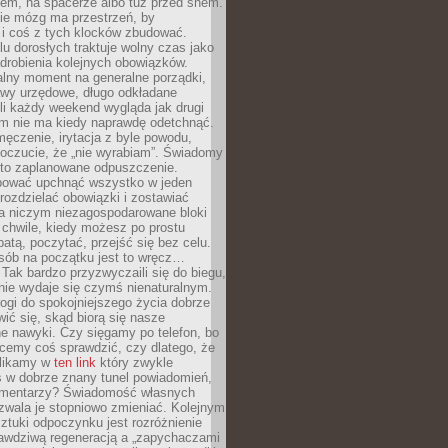
cem, na spacerze albo tuż przed snem.
ie mózg ma przestrzeń, by
 i coś z tych klocków zbudować.
elu dorosłych traktuje wolny czas jako
drobienia kolejnych obowiązków.
alny moment na generalne porządki,
awy urzędowe, długo odkładane
śli każdy weekend wygląda jak drugi
zm nie ma kiedy naprawdę odetchnąć.
ęczenie, irytacja z byle powodu,
poczucie, że „nie wyrabiam”. Świadomy
to zaplanowane odpuszczenie.
bować upchnąć wszystko w jeden
 rozdzielać obowiązki i zostawiać
na niczym niezagospodarowane bloki
 chwile, kiedy możesz po prostu
batą, poczytać, przejść się bez celu.
sób na początku jest to wręcz…
Tak bardzo przyzwyczaili się do biegu,
nie wydaje się czymś nienaturalnym.
ogi do spokojniejszego życia dobrze
wić się, skąd biorą się nasze
e nawyki. Czy sięgamy po telefon, bo
cemy coś sprawdzić, czy dlatego, że
klikamy w
ten link
który zwykle
s w dobrze znany tunel powiadomień,
komentarzy? Świadomość własnych
zwala je stopniowo zmieniać. Kolejnym
tuki odpoczynku jest rozróżnienie
awdziwą regeneracją a „zapychaczami