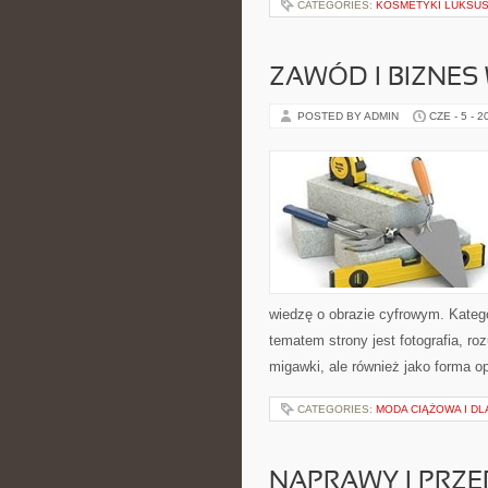
CATEGORIES:
KOSMETYKI LUKSU
ZAWÓD I BIZNES
POSTED BY ADMIN
CZE - 5 - 2
wiedzę o obrazie cyfrowym. Kateg
tematem strony jest fotografia, r
migawki, ale również jako forma o
CATEGORIES:
MODA CIĄŻOWA I D
NAPRAWY I PRZE