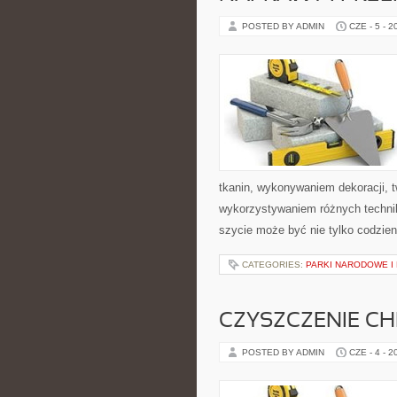
POSTED BY ADMIN
CZE - 5 - 2
tkanin, wykonywaniem dekoracji, 
wykorzystywaniem różnych technik 
szycie może być nie tylko codzie
CATEGORIES:
PARKI NARODOWE I
CZYSZCZENIE C
POSTED BY ADMIN
CZE - 4 - 2