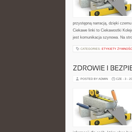
przystępną narracją, dzięki czem
Ciekawe linki to Ciekawostki Kol
jest komunikacja szynowa. Na str
CATEGORIES:
ETYKIETY ŻYWNOŚC
ZDROWIE I BEZP
POSTED BY ADMIN
CZE - 3 - 2