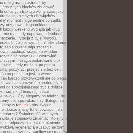
ie mózg ma przestrzeń, by
 i coś z tych klocków zbudować.
elu dorosłych traktuje wolny czas jako
drobienia kolejnych obowiązków.
alny moment na generalne porządki,
awy urzędowe, długo odkładane
śli każdy weekend wygląda jak drugi
zm nie ma kiedy naprawdę odetchnąć.
ęczenie, irytacja z byle powodu,
poczucie, że „nie wyrabiam”. Świadomy
to zaplanowane odpuszczenie.
bować upchnąć wszystko w jeden
 rozdzielać obowiązki i zostawiać
na niczym niezagospodarowane bloki
 chwile, kiedy możesz po prostu
batą, poczytać, przejść się bez celu.
sób na początku jest to wręcz…
Tak bardzo przyzwyczaili się do biegu,
nie wydaje się czymś nienaturalnym.
ogi do spokojniejszego życia dobrze
wić się, skąd biorą się nasze
e nawyki. Czy sięgamy po telefon, bo
cemy coś sprawdzić, czy dlatego, że
klikamy w
ten link
który zwykle
s w dobrze znany tunel powiadomień,
komentarzy? Świadomość własnych
zwala je stopniowo zmieniać. Kolejnym
tuki odpoczynku jest rozróżnienie
awdziwą regeneracją a „zapychaczami
ton serialowy czy scrollowanie mediów