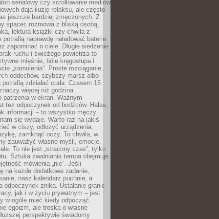
ton serialowy czy scrollowanie mediów
owych dają iluzję relaksu, ale często
nas jeszcze bardziej zmęczonych. Z
ny spacer, rozmowa z bliską osobą,
ka, lektura książki czy chwila z
 potrafią naprawdę naładować baterie.
ż zapominać o ciele. Długie siedzenie
 brak ruchu i świeżego powietrza to
ztywne mięśnie, bóle kręgosłupa i
cie „zamulenia”. Proste rozciąganie,
zych oddechów, szybszy marsz albo
ng potrafią zdziałać cuda. Czasem 15
znaczy więcej niż godzina
 patrzenia w ekran. Ważnym
st też odpoczynek od bodźców. Hałas,
łok informacji – to wszystko męczy
ż nam się wydaje. Warto raz na jakiś
ieć w ciszy, odłożyć urządzenia,
zykę, zamknąć oczy. To chwila, w
my zauważyć własne myśli, emocje,
ele. To nie jest „stracony czas”, tylko
tu. Sztuka zwalniania tempa obejmuje
jętność mówienia „nie”. Jeśli
ę na każde dodatkowe zadanie,
tkanie, nasz kalendarz puchnie, a
a odpoczynek znika. Ustalanie granic –
acy, jak i w życiu prywatnym – jest
by w ogóle mieć kiedy odpocząć.
ie egoizm, ale troska o własne
dłuższej perspektywie świadomy