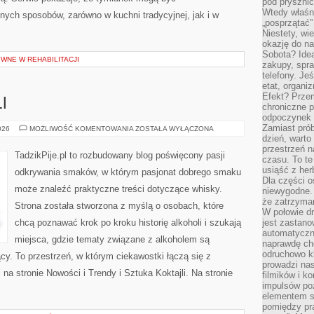
pod pryszni
Wtedy właśn
nych sposobów, zarówno w kuchni tradycyjnej, jak i w
„posprzątać”
Niestety, wi
okazję do na
Sobota? Ide
WNE W REHABILITACJI
zakupy, spr
telefony. Je
etat, organi
Efekt? Przem
I
chroniczne 
odpoczynek 
Zamiast pró
SZTUKA
026
MOŻLIWOŚĆ KOMENTOWANIA
ZOSTAŁA WYŁĄCZONA
KOKTAJLI
dzień, warto
przestrzeń 
TadzikPije.pl to rozbudowany blog poświęcony pasji
czasu. To te
usiąść z her
odkrywania smaków, w którym pasjonat dobrego smaku
Dla części o
może znaleźć praktyczne treści dotyczące whisky.
niewygodne. 
że zatrzyma
Strona została stworzona z myślą o osobach, które
W połowie dr
chcą poznawać krok po kroku historię alkoholi i szukają
jest zastano
automatyczn
miejsca, gdzie tematy związane z alkoholem są
naprawdę ch
odruchowo 
cy. To przestrzeń, w którym ciekawostki łączą się z
prowadzi na
a stronie Nowości i Trendy i Sztuka Koktajli. Na stronie
filmików i 
impulsów po
elementem sz
pomiędzy pr