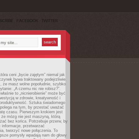
SCRIBE
FACEBOOK
TWITTER
która ceni „bycie zajętym” niemal jak
zynek bywa traktowany podejrzliwie.
z, że masz wolne popołudnie, szybko
pytanie: „A czemu nic nie robisz?”.
łaśnie to „nicnierobienie” może być
westycją w zdrowie, kreatywność i
 produktywność. Sztuka świadomego
polega na tym, by przestać uważać
atę czasu. Pierwszym krokiem jest
 że mózg nie jest maszyną, którą
żać bez końca. Potrzebuje przerw, by
 informacje, przetwarzać
ia, tworzyć nowe połączenia. To
lepsze pomysły wpadają nam do głowy