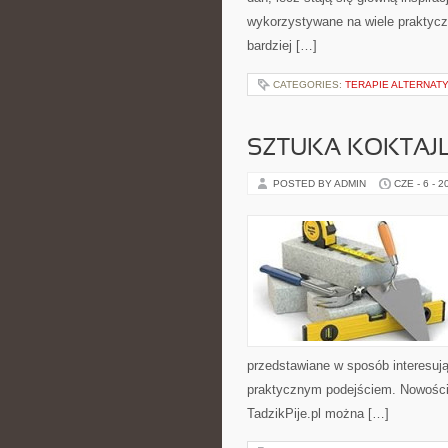
wykorzystywane na wiele praktycz
bardziej […]
CATEGORIES:
TERAPIE ALTERNATY
SZTUKA KOKTAJL
POSTED BY ADMIN
CZE - 6 - 2
przedstawiane w sposób interesują
praktycznym podejściem. Nowości n
TadzikPije.pl można […]