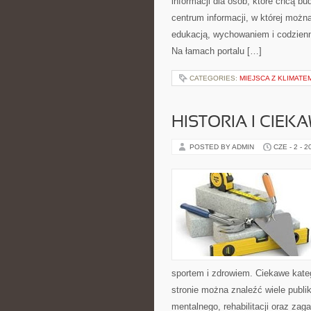
informacji dla osób, które chcą b
centrum informacji, w której możn
edukacją, wychowaniem i codzien
Na łamach portalu […]
CATEGORIES:
MIEJSCA Z KLIMATE
HISTORIA I CIEK
POSTED BY ADMIN
CZE - 2 - 2
sportem i zdrowiem. Ciekawe kategor
stronie można znaleźć wiele publ
mentalnego, rehabilitacji oraz zag