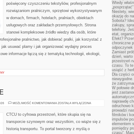
Wtedy właśn
poświęcony czyszczeniu tekstyliów, profesjonalnym
„posprzątać”
rozwiązaniom pralniczym, sprzętowi wykorzystywanym
Niestety, wi
okazję do na
w domach, firmach, hotelach, pralniach, obiektach
Sobota? Ide
usługowych oraz zakładach przemysłowych. Strona
zakupy, spr
telefony. Je
stanowi kompleksowe źródło wiedzy dla osób, które
etat, organi
Efekt? Przem
rofesjonalne pralnictwo, jak dobierać pralki, jak korzystać z
chroniczne 
, jak usuwać plamy i jak organizować wydajny proces
odpoczynek 
Zamiast pró
owe informacje łączą się z tematyką technologii, ekologii,
dzień, warto
przestrzeń 
czasu. To te
usiąść z her
LNY
Dla części o
niewygodne. 
że zatrzyma
W połowie dr
E
jest zastano
automatyczn
naprawdę ch
KOLEJ
026
MOŻLIWOŚĆ KOMENTOWANIA
ZOSTAŁA WYŁĄCZONA
odruchowo 
NA
ŚWIECIE
prowadzi na
CTCU to cyfrowa przestrzeń, które skupia się na
filmików i 
impulsów po
transporcie szynowym oraz wszystkim, co wiąże się z
elementem sz
pomiędzy pr
historią transportu. To portal tworzony z myślą o
czasu”. Mara