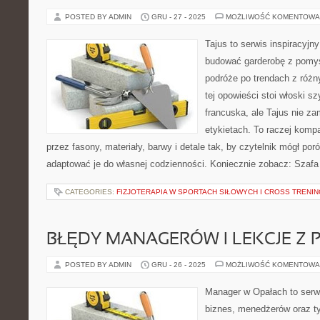
POSTED BY ADMIN
GRU - 27 - 2025
MOŻLIWOŚĆ KOMENTOWA
Tajus to serwis inspiracyjn
budować garderobę z pomys
podróże po trendach z różn
tej opowieści stoi włoski 
francuska, ale Tajus nie za
etykietach. To raczej komp
przez fasony, materiały, barwy i detale tak, by czytelnik mógł po
adaptować je do własnej codzienności. Koniecznie zobacz: Szaf
CATEGORIES:
FIZJOTERAPIA W SPORTACH SIŁOWYCH I CROSS TRENI
BŁĘDY MANAGERÓW I LEKCJE Z 
POSTED BY ADMIN
GRU - 26 - 2025
MOŻLIWOŚĆ KOMENTOWA
Manager w Opałach to serw
biznes, menedżerów oraz ty