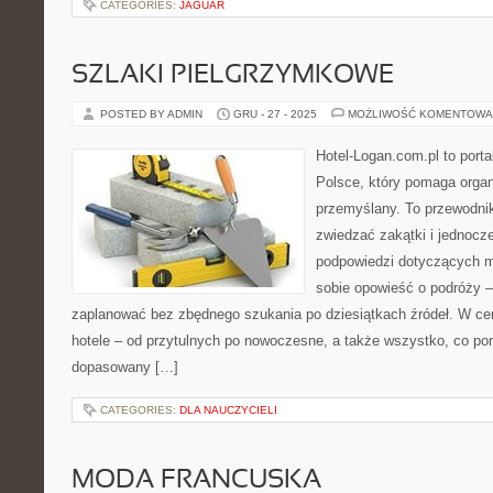
CATEGORIES:
JAGUAR
SZLAKI PIELGRZYMKOWE
POSTED BY ADMIN
GRU - 27 - 2025
MOŻLIWOŚĆ KOMENTOWA
Hotel-Logan.com.pl to port
Polsce, który pomaga orga
przemyślany. To przewodnik
zwiedzać zakątki i jednocz
podpowiedzi dotyczących mi
sobie opowieść o podróży –
zaplanować bez zbędnego szukania po dziesiątkach źródeł. W cen
hotele – od przytulnych po nowoczesne, a także wszystko, co p
dopasowany […]
CATEGORIES:
DLA NAUCZYCIELI
MODA FRANCUSKA