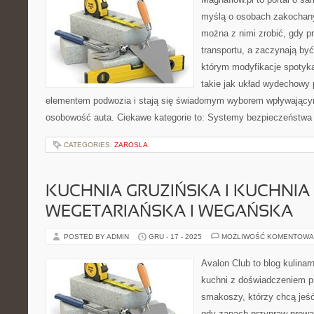
myślą o osobach zakochany
można z nimi zrobić, gdy p
transportu, a zaczynają być
którym modyfikacje spotyka
takie jak układ wydechowy
elementem podwozia i stają się świadomym wyborem wpływający
osobowość auta. Ciekawe kategorie to: Systemy bezpieczeństwa
CATEGORIES:
ZAROSLA
KUCHNIA GRUZIŃSKA I KUCHNIA
WEGETARIAŃSKA I WEGAŃSKA
POSTED BY ADMIN
GRU - 17 - 2025
MOŻLIWOŚĆ KOMENTOWA
Avalon Club to blog kulinar
kuchni z doświadczeniem pr
smakoszy, którzy chcą jeść 
gdy zapach przypraw prowad