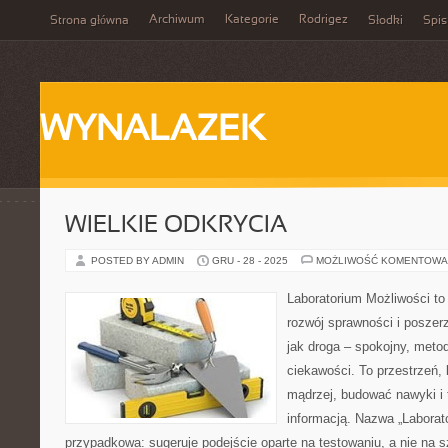
Archiwum
Kategorie
Rodrigez
Strona główna
Słodki
Spis
WYNALAZEK
WIELKIE ODKRYCIA
POSTED BY ADMIN
GRU - 28 - 2025
MOŻLIWOŚĆ KOMENTOWA
Laboratorium Możliwości to
rozwój sprawności i poszer
jak droga – spokojny, meto
ciekawości. To przestrzeń,
mądrzej, budować nawyki i 
informacją. Nazwa „Laborato
przypadkowa: sugeruje podejście oparte na testowaniu, a nie na s