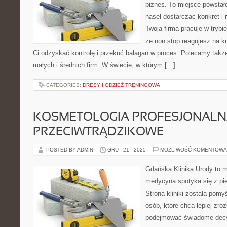
biznes. To miejsce powstał
haseł dostarczać konkret i r
Twoja firma pracuje w trybi
że non stop reagujesz na k
Ci odzyskać kontrolę i przekuć bałagan w proces. Polecamy takż
małych i średnich firm. W świecie, w którym […]
CATEGORIES:
DRESY I ODZIEŻ TRENINGOWA
KOSMETOLOGIA PROFESJONALNA 
PRZECIWTRĄDZIKOWE
POSTED BY ADMIN
GRU - 21 - 2025
MOŻLIWOŚĆ KOMENTOWA
Gdańska Klinika Urody to m
medycyna spotyka się z pie
Strona kliniki została pom
osób, które chcą lepiej zro
podejmować świadome decy