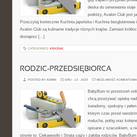
deska do serwowania staje
podróży, Avalon Club jest j
Przeczytaj koniecznie Kuchnia japońska i Kuchnia bezglutenowa i
Avalon Club są kulinarne tradycje różnych krajów. Zamiast krótki
dostajesz […]
CATEGORIES:
KRAŚNIK
RODZIC-PRZEDSIĘBIORCA
POSTED BY ADMIN
GRU - 13 - 2025
MOŻLIWOŚĆ KOMENTOWA
BabyBum to przestrzeń onli
chcą przeżywać opiekę nad
świadomy, spokojny i pełen
którym czas przed narodzin
malucha, połóg oraz kolejn
opisane z szacunkiem, a ni
stronie to: Ciekawostki i Strata ciąży i żałoba rodziców. BabyBu