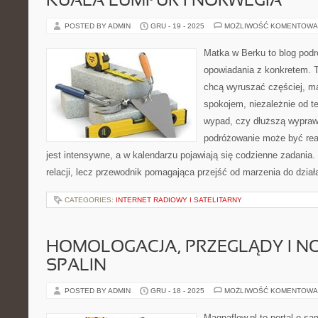
KUALA LUMPUR I NORWEGIA
POSTED BY ADMIN
GRU - 19 - 2025
MOŻLIWOŚĆ KOMENTOWA
Matka w Berku to blog podr
opowiadania z konkretem. T
chcą wyruszać częściej, m
spokojem, niezależnie od t
wypad, czy dłuższą wypraw
podróżowanie może być rea
jest intensywne, a w kalendarzu pojawiają się codzienne zadania. 
relacji, lecz przewodnik pomagająca przejść od marzenia do dział
CATEGORIES:
INTERNET RADIOWY I SATELITARNY
HOMOLOGACJA, PRZEGLĄDY I NO
SPALIN
POSTED BY ADMIN
GRU - 18 - 2025
MOŻLIWOŚĆ KOMENTOWA
Magnaflow.pl to portal o s