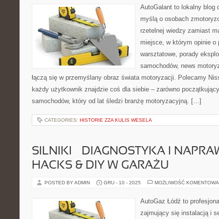
AutoGalant to lokalny blog 
myślą o osobach zmotoryzo
rzetelnej wiedzy zamiast m
miejsce, w którym opinie o 
warsztatowe, porady eksplo
samochodów, news motoryza
łączą się w przemyślany obraz świata motoryzacji. Polecamy Nis
każdy użytkownik znajdzie coś dla siebie – zarówno początkujący 
samochodów, który od lat śledzi branżę motoryzacyjną. […]
CATEGORIES:
HISTORIE ZZA KULIS WESELA
SILNIKI – DIAGNOSTYKA I NAPRA
HACKS & DIY W GARAŻU
POSTED BY ADMIN
GRU - 10 - 2025
MOŻLIWOŚĆ KOMENTOWA
AutoGaz Łódź to profesjon
zajmujący się instalacją i 