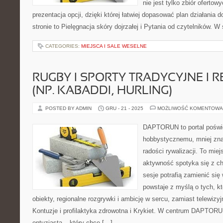
nie jest tylko zbiór ofertow
prezentacja opcji, dzięki której łatwiej dopasować plan działania 
stronie to Pielęgnacja skóry dojrzałej i Pytania od czytelników. W
CATEGORIES:
MIEJSCA I SALE WESELNE
RUGBY I SPORTY TRADYCYJNE I 
(NP. KABADDI, HURLING)
POSTED BY ADMIN
GRU - 21 - 2025
MOŻLIWOŚĆ KOMENTOWA
DAPTORUN to portal poświ
hobbystycznemu, mniej zn
radości rywalizacji. To miej
aktywność spotyka się z ch
sesje potrafią zamienić się 
powstaje z myślą o tych, k
obiekty, regionalne rozgrywki i ambicję w sercu, zamiast telewiz
Kontuzje i profilaktyka zdrowotna i Krykiet. W centrum DAPTORU
entuzjasta – który chce […]