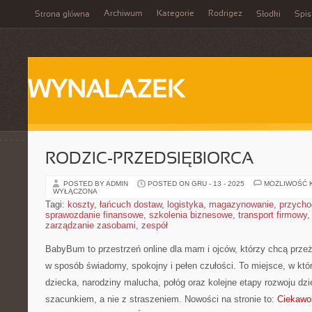
Archiwum
Kategorie
Rodrigez
Strona główna
Słodki
Spis
WYNALAZEK
RODZIC-PRZEDSIĘBIORCA
POSTED BY ADMIN
POSTED ON GRU - 13 - 2025
MOŻLIWOŚĆ 
WYŁĄCZONA
Tagi:
koszty
,
łańcuch dostaw
,
logistyka
,
magazynowanie
,
przycho
sprawozdanie finansowe
,
szkolenia biznesowe
,
transport firmowy
zarządzanie zasobami
,
zespół
BabyBum to przestrzeń online dla mam i ojców, którzy chcą prz
w sposób świadomy, spokojny i pełen czułości. To miejsce, w kt
dziecka, narodziny malucha, połóg oraz kolejne etapy rozwoju dz
szacunkiem, a nie z straszeniem. Nowości na stronie to:
Ciekawo