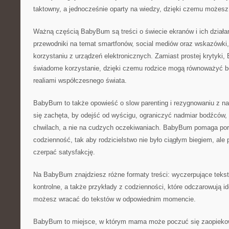
taktowny, a jednocześnie oparty na wiedzy, dzięki czemu możes
Ważną częścią BabyBum są treści o świecie ekranów i ich działan
przewodniki na temat smartfonów, social mediów oraz wskazówki,
korzystaniu z urządzeń elektronicznych. Zamiast prostej krytyki
świadome korzystanie, dzięki czemu rodzice mogą równoważyć b
realiami współczesnego świata.
BabyBum to także opowieść o slow parenting i rezygnowaniu z na
się zachęta, by odejść od wyścigu, ograniczyć nadmiar bodźców,
chwilach, a nie na cudzych oczekiwaniach. BabyBum pomaga po
codzienność, tak aby rodzicielstwo nie było ciągłym biegiem, ale
czerpać satysfakcję.
Na BabyBum znajdziesz różne formaty treści: wyczerpujące teksty,
kontrolne, a także przykłady z codzienności, które odczarowują id
możesz wracać do tekstów w odpowiednim momencie.
BabyBum to miejsce, w którym mama może poczuć się zaopieko