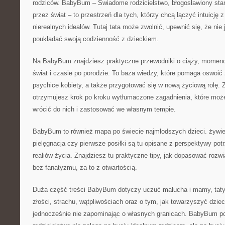
rodziców. BabyBum – Świadome rodzicielstwo, błogosławiony sta
przez świat – to przestrzeń dla tych, którzy chcą łączyć intuicję z
nierealnych ideałów. Tutaj tata może zwolnić, upewnić się, że nie 
poukładać swoją codzienność z dzieckiem.
Na BabyBum znajdziesz praktyczne przewodniki o ciąży, momenci
świat i czasie po porodzie. To baza wiedzy, które pomaga oswoić
psychice kobiety, a także przygotować się w nową życiową rolę. 
otrzymujesz krok po kroku wytłumaczone zagadnienia, które moż
wrócić do nich i zastosować we własnym tempie.
BabyBum to również mapa po świecie najmłodszych dzieci. żywie
pielęgnacja czy pierwsze posiłki są tu opisane z perspektywy pot
realiów życia. Znajdziesz tu praktyczne tipy, jak dopasować rozwi
bez fanatyzmu, za to z otwartością.
Duża część treści BabyBum dotyczy uczuć malucha i mamy, taty. 
złości, strachu, wątpliwościach oraz o tym, jak towarzyszyć dzi
jednocześnie nie zapominając o własnych granicach. BabyBum p