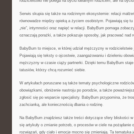
rodzicielstwo nie polega na byciu idealnym rodzicem, ale na byc
Serwis skupia się także na rodzinnym ekosystemie: relacji małżeńs
równowadze między opieką a życiem osobistym. Pojawiają się tu 
„nie”, intymności oraz napięć w relacji. BabyBum pomaga zobaczy
oznaczają porażki, a także pokazuje sposoby, jak pracować nad r
BabyBum to miejsce, w której udział mężczyzny w rodzicielstwie 
Pojawiają się teksty o ojcostwie, zaangażowaniu i dzieleniu obo
mężczyzny w czasie ciąży partnerki. Dzięki temu BabyBum staje 
tatusiów, którzy chcą rozumieć siebie.
W artykułach poruszane są także tematy psychologiczne rodziców
obowiązkami, obniżenie nastroju po porodzie, a także poważniejsz
zgłosić się po wsparcie specjalisty. BabyBum przypomina, że trosk
zachcianką, ale koniecznością dbania o rodzinę.
Na BabyBum znajdziesz także treści dotyczące sfery bliskości w 
się artykuły o zmianie potrzeb, o procesów w ciele na pożądanie 
rozwiązań, gdy ciało i emocje mocno się zmieniają. Ta tematyka 